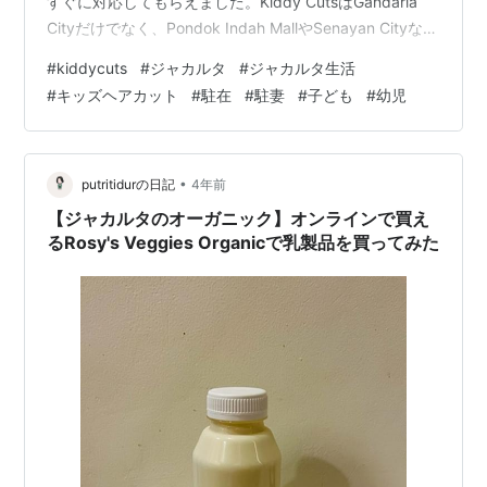
すぐに対応してもらえました。Kiddy CutsはGandaria
Cityだけでなく、Pondok Indah MallやSenayan Cityな
ど、色々なモールに入っているそうです。 店内はこのよ
#
kiddycuts
#
ジャカルタ
#
ジャカルタ生活
うな感じでした。写真右側のように車やオートバイに乗
#
キッズヘアカット
#
駐在
#
駐妻
#
子ども
#
幼児
って髪を切るか、左側の椅子で母親の抱っこで髪を切り
ます。子どもは車で髪を切ることにしました。 子どもは
日本では美容院に行くのが好きで、髪を切る…
•
putritidurの日記
4年前
【ジャカルタのオーガニック】オンラインで買え
るRosy's Veggies Organicで乳製品を買ってみた