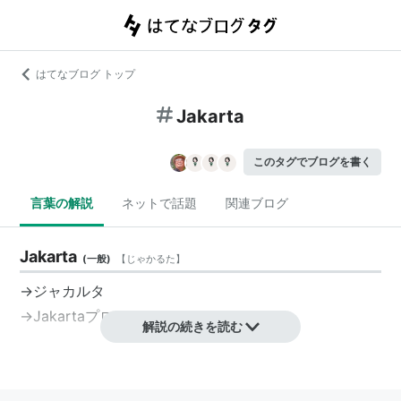
はてなブログ トップ
Jakarta
このタグでブログを書く
言葉の解説
ネットで話題
関連ブログ
Jakarta
(
一般
)
【
じゃかるた
】
→ジャカルタ
→Jakartaプロジェクト
解説の続きを読む