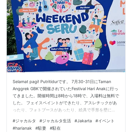
Selamat pagi! Putritidurです。 7月30-31日にTaman
Anggrek GBKで開催されていたFestival Hari Anakに行っ
てきました。開催時間は8時から18時で、入場料は無料で
した。 フェイスペイントができたり、アスレチックがあ
ったり、フォトブースがあったり、絵具で手形を壁に押
せたり、ピクニックエリアや屋台があったり、子どもが
#
ジャカルタ
#
ジャカルタ生活
#
Jakarta
#
イベント
喜びそうなイベントを色々開催していました。 私たち家
#
harianak
#
駐妻
#
駐在
族は、子どもの手形を押したり、フォトブースで写真を