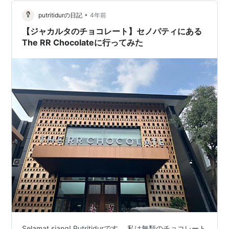
アで購入するのですが、牛乳は500ml、ヨーグルトは
200mlで売っています。トコペディアでは他…
•
putritidurの日記
4年前
【ジャカルタのチョコレート】セノパティにある
The RR Chocolateに行ってみた
Selamat siang! Putritidurです。 私は無類のチョコレート