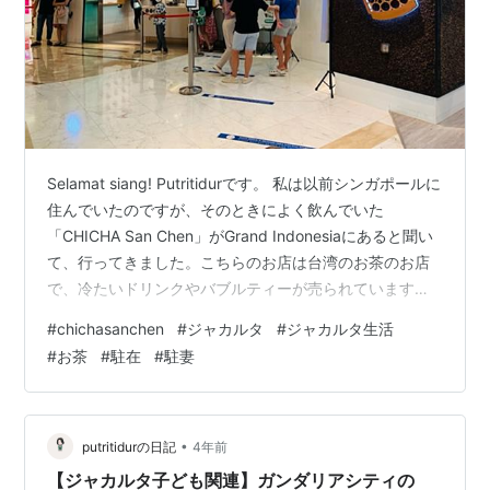
Selamat siang! Putritidurです。 私は以前シンガポールに
住んでいたのですが、そのときによく飲んでいた
「CHICHA San Chen」がGrand Indonesiaにあると聞い
て、行ってきました。こちらのお店は台湾のお茶のお店
で、冷たいドリンクやバブルティーが売られています。
Grand IndonesiaのEast Mall、3階にありました。シンガ
#
chichasanchen
#
ジャカルタ
#
ジャカルタ生活
ポールでもCHICHAはとても人気で行列ができていました
#
お茶
#
駐在
#
駐妻
が、インドネシアでは、日曜日午後で6人程並んでいまし
た。ちなみに、並んでいたのは全員中華系でした。
CHICHA San Chen メニューはシンガポールと同じでし
た…
•
putritidurの日記
4年前
【ジャカルタ子ども関連】ガンダリアシティの