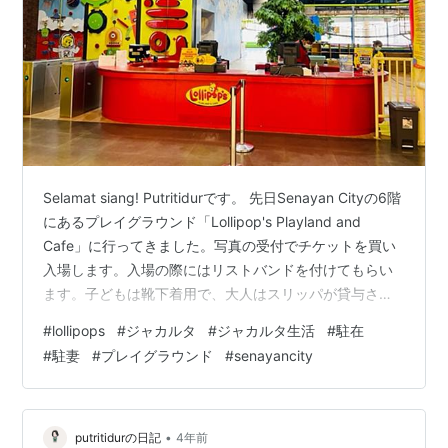
Selamat siang! Putritidurです。 先日Senayan Cityの6階
にあるプレイグラウンド「Lollipop's Playland and
Cafe」に行ってきました。写真の受付でチケットを買い
入場します。入場の際にはリストバンドを付けてもらい
ます。子どもは靴下着用で、大人はスリッパが貸与され
ました。靴は入場の際にスタッフの方が靴ケースに入れ
#
lollipops
#
ジャカルタ
#
ジャカルタ生活
#
駐在
てくれ、入場口近くで保管してもらうことができまし
#
駐妻
#
プレイグラウンド
#
senayancity
た。 値段は、平日が子ども1人Rp125,000＋付き添いの
大人1人Rp30,000、休日は子ども1人Rp180,000＋付き
添いの大人1人Rp40,000でした。こちらは1日の金額で…
•
putritidurの日記
4年前