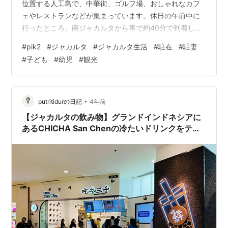
位置する人工島で、中華街、ゴルフ場、おしゃれなカフ
ェやレストランなどが集まっています。休日の午前中に
行ったところ、南ジャカルタから車で約40分で到着しま
した。インドネシア人の友人とメインゲートで待ち合わ
#
pik2
#
ジャカルタ
#
ジャカルタ生活
#
駐在
#
駐妻
せました。こちらがメインゲートです。 まずは、海沿い
#
子ども
#
幼児
#
観光
の道を散歩するために電気バイクをレンタルしました。
徒歩でも島の先端まで行けるのですが、とても遠く暑い
ので、バイクをレンタルした方が良いかと思います。バ
イクはメインゲートを入って左手の方にある…
•
putritidurの日記
4年前
【ジャカルタの飲み物】グランドインドネシアに
あるCHICHA San Chenの冷たいドリンクをテイ
クアウトしてみた