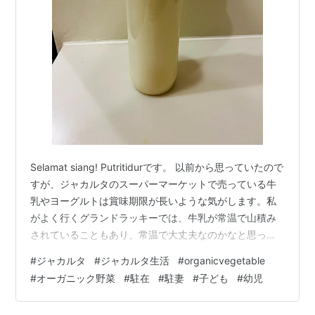
Selamat siang! Putritidurです。 以前から思っていたので
すが、ジャカルタのスーパーマーケットで売っている牛
乳やヨーグルトは賞味期限が長いような気がします。私
がよく行くグランドラッキーでは、牛乳が常温で山積み
されていることもあり、常温で大丈夫なのかなと思って
いました。もしかして保存料などで賞味期限を長くして
#
ジャカルタ
#
ジャカルタ生活
#
organicvegetable
いるのでは？と思い、新鮮な乳製品を探してみることに
#
オーガニック野菜
#
駐在
#
駐妻
#
子ども
#
幼児
しました。 インターネットとトコペディアで探して見つ
けたのが、Rosy's Veggies Organicでした。トコペディ