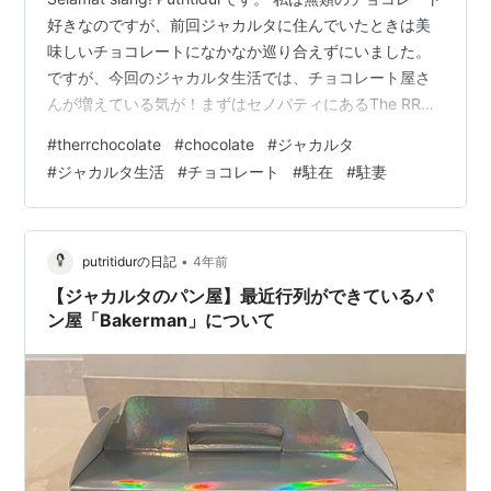
好きなのですが、前回ジャカルタに住んでいたときは美
味しいチョコレートになかなか巡り合えずにいました。
ですが、今回のジャカルタ生活では、チョコレート屋さ
んが増えている気が！まずはセノパティにあるThe RR
Chocolateを試しました。 喧騒としたセノパティの通り
#
therrchocolate
#
chocolate
#
ジャカルタ
に現れた綺麗なお店。 The RR Chocolate 店内は、1階が
#
ジャカルタ生活
#
チョコレート
#
駐在
#
駐妻
ケーキ、ソフトクリーム、箱詰めのチョコレートなど。2
階が今回買ったボンボン、プラリネ、トリュフ。3階がカ
フェとなっていました。カフェではご飯も食べられるそ
うです。カフェは、平日のお昼に…
•
putritidurの日記
4年前
【ジャカルタのパン屋】最近行列ができているパ
ン屋「Bakerman」について