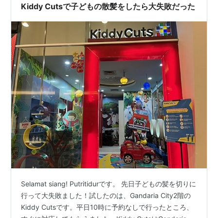
Kiddy Cutsで子どもの散髪をしたら大失敗だった
Selamat siang! Putritidurです。 先日子どもの髪を切りに
行って大失敗ました！試したのは、Gandaria City2階の
Kiddy Cutsです。平日10時に予約なしで行ったところ、