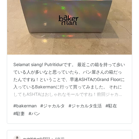
Selamat siang! Putritidurです。 最近この箱を持って歩い
ている人が多いなと思っていたら、パン屋さんの箱だっ
たんですね！ということで、早速ASHTAのGrand Floorに
入っているBakermanに行って買ってみました。 それに
してもASHTAはおしゃれなモールですね！前回ジャカル
タに住んでいたときは、いつになったら工事が終わるん
#
bakerman
#
ジャカルタ
#
ジャカルタ生活
#
駐在
だろうと思ったり、工事が終わった後は、いつになった
#
駐妻
#
パン
ら開くんだろうなと思ったりしているうちに、異動にな
ってしまいました。オープンしたての頃の様子を知人に
聞いたときも、テナントが入っていないと言っていたた
め、大丈夫かなと勝手に心配していました。が…
•
putritidurの日記
4年前