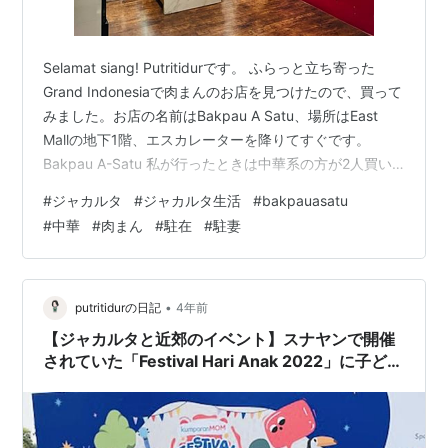
Selamat siang! Putritidurです。 ふらっと立ち寄った
Grand Indonesiaで肉まんのお店を見つけたので、買って
みました。お店の名前はBakpau A Satu、場所はEast
Mallの地下1階、エスカレーターを降りてすぐです。
Bakpau A-Satu 私が行ったときは中華系の方が2人買い
物をしていて、後からまた中華系の方が入ってきまし
#
ジャカルタ
#
ジャカルタ生活
#
bakpauasatu
た。本場の方々が買っているので、味しいのではないか
#
中華
#
肉まん
#
駐在
#
駐妻
と期待が膨らみました。 ショーケースの中には肉まんが
たくさん！中身が入っていないバン、あんまんのような
甘いもの、食事系の肉まんがありました。肉まんは、鶏
肉、牛肉、それから豚肉も…
•
putritidurの日記
4年前
【ジャカルタと近郊のイベント】スナヤンで開催
されていた「Festival Hari Anak 2022」に子ども
を連れて行ってみた