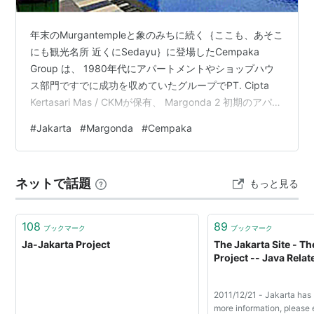
年末のMurgantempleと象のみちに続く｛ここも、あそこ
にも観光名所 近くにSedayu｝に登場したCempaka
Group は、 1980年代にアパートメントやショップハウ
ス部門ですでに成功を収めていたグループでPT. Cipta
Kertasari Mas / CKMが保有、 Margonda 2 初期のアパー
トはデポックのJalan Margonda Raya でMargonda
#
Jakarta
#
Margonda
#
Cempaka
Residenceを建築した。Margondaはインドネシア大学に
ほど近く、学生や若い家族に人気のエリア。 近隣には大
型ショッピングモール「Margo City」や、緑豊かな「UI
ネットで話題
もっと見る
キャンパスの森林」が広…
108
89
ブックマーク
ブックマーク
Ja-Jakarta Project
The Jakarta Site - Th
Project -- Java Rela
2011/12/21 - Jakarta has 
more information, please e