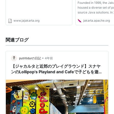
Founded in 1999, the Jaka
housed a diverse set of p
source Java solutions. In 
creating a flatter Apache
www.jajakarta.org
jakarta.apache.org
Foundation, Jakarta subp
become full top...
関連ブログ
•
putritidurの日記
4年前
【ジャカルタと近郊のプレイグラウンド】スナヤ
ンのLollipop's Playland and Cafeで子どもを遊ば
せてみた