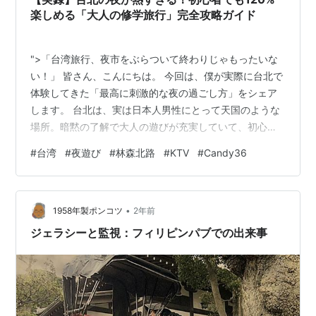
でも、この湿度、石段、雨に濡…
楽しめる「大人の修学旅行」完全攻略ガイド
">「台湾旅行、夜市をぶらついて終わりじゃもったいな
い！」 皆さん、こんにちは。 今回は、僕が実際に台北で
体験してきた「最高に刺激的な夜の過ごし方」をシェア
します。 台北は、実は日本人男性にとって天国のような
場所。暗黙の了解で大人の遊びが充実していて、初心者
でも安心して飛び込めるスポットが満載なんです。今回
#
台湾
#
夜遊び
#
林森北路
#
KTV
#
Candy36
は、「デリバリー系」と「KTV（台湾式ラウンジ）」の
リアルな体験談、そして実際に使ったサイトや価格水準
をまとめました。 これさえ読めば、あなたの台北旅行は
•
一生モノの思い出になるはずです！ 台北夜遊びの基礎知
1958年製ポンコツ
2年前
識：二大勢力をチェック！ まずは台北で遊ぶなら知って
ジェラシーと監視：フィリピンパブでの出来事
おきたい、2つのメインシステムを備…