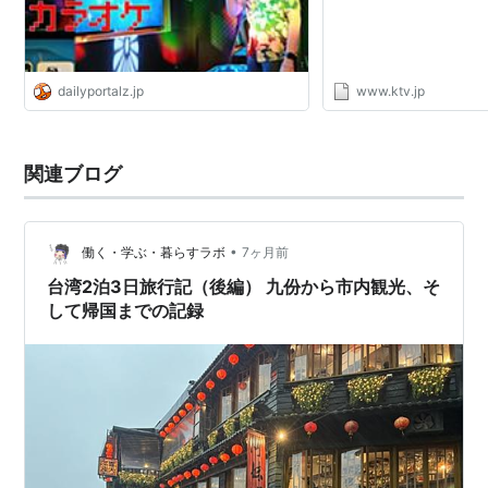
dailyportalz.jp
www.ktv.jp
関連ブログ
•
働く・学ぶ・暮らすラボ
7ヶ月前
台湾2泊3日旅行記（後編） 九份から市内観光、そ
して帰国までの記録