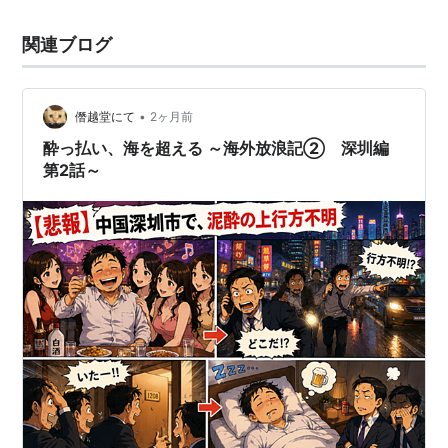
関連ブログ
•
僭越堂にて
2ヶ月前
酔っ払い、海を超える ～海外放浪記② 深圳編
第2話～