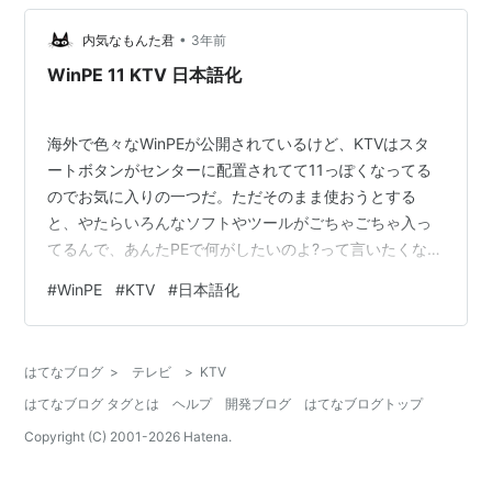
思い知らせれました！ お客様とカラオケのお店に入って
数分で電話が鳴り出ると 彼女が今○○というお店でしょ
•
内気なもんた君
3年前
○○ちゃん指名してあげてね…
WinPE 11 KTV 日本語化
海外で色々なWinPEが公開されているけど、KTVはスタ
ートボタンがセンターに配置されてて11っぽくなってる
のでお気に入りの一つだ。ただそのまま使おうとする
と、やたらいろんなソフトやツールがごちゃごちゃ入っ
てるんで、あんたPEで何がしたいのよ?って言いたくな
る。そこで、軽量化を含め色々カスタマイズを追加しつ
#
WinPE
#
KTV
#
日本語化
いでに日本語化もした。 日本語化においては、言語パッ
クをインストールできないので手動での作業になる。PE
なのでmuiファイルは本来のものよりもだいぶ少ないけ
はてなブログ
>
テレビ
>
KTV
ど、それでも最終的には300個以上編集してしまった。
はてなブログ タグとは
ヘルプ
開発ブログ
はてなブログトップ
はじめはシェルとコモンダイアログぐらいやっとけばい
いかなって思ってたけど、いろいろい…
Copyright (C) 2001-
2026
Hatena.