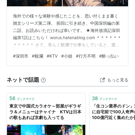
海外での様々な体験や感じたことを、思い付くまま書く
雑文シリーズ第二弾。 前回に引き続き、中国深圳編の第
二話、お読みいただければ幸いです。 ★海外放浪記深圳
編第1話はこちら！ worus.hatenablog.com ＊＊＊＊＊＊
＊＊＊＊＊ さて、長らく観瀾で仕事をしていると、週末
などに飲みに行くことも多い。 少し離れた龍華という地
#
深圳市
#
観瀾
#
KTV
#
小姐
#
行方不明
#
酔っ払い
区には、スナックのような店がたくさんあった。 いわゆ
るカラオケ（KTV）である。 日本人を相手にする店も多
く、片言ながら日本語も通じたりする。 謎の銀座クラブ
ネットで話題
もっと見る
店に入ると、まず10人以上の小姐がずらりと並ぶ。 そし
て、その中からひとりを指名するのだ。 指名された娘
は、…
56
38
ブックマーク
ブックマーク
東京で中国式カラオケ～部屋がギラギ
「生コン業界のドン」
ラ＆メニューはチャイナ KTVは日本
に自宅前で100人奇
の歌もあれば京劇も入ってる
100億円近く集めたか
送 KTV