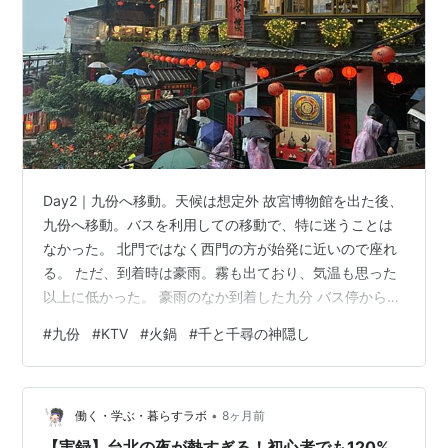
Day2｜九份へ移動。天候は想定外 故宮博物館を出た後、
九份へ移動。バスを利用しての移動で、特に迷うことは
なかった。 北門ではなく西門の方が始発に近いので座れ
る。 ただ、到着時は豪雨。霧も出ており、気温も思った
以上に低かった。 豪雨のなか到着した九分 バス停から見
えた中華風の建物は 一気に九分に来たぞという雰囲気を
#
九份
#
KTV
#
火鍋
#
千と千尋の神隠し
だしてくれて、テンションが上がった。 九份散策｜千と
千尋の神隠しの舞台を楽しむ 雨にもかかわらず、観光客
は多い。狭い階段と坂道に人が集中し、移動にはやや時
•
間がかかる。 そして、赤い提灯に灯りが入った瞬間、町
働く・学ぶ・暮らすラボ
8ヶ月前
の表情が変わる。観光地であることは間違いない。それ
【実録】台北の夜が熱すぎる！初心者でも120%