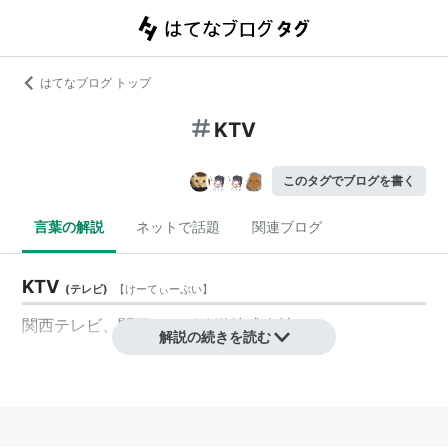
はてなブログ トップ
KTV
このタグでブログを書く
言葉の解説
ネットで話題
関連ブログ
KTV
(
テレビ
)
【
けーてぃーぶい
】
関西テレビ
、関西テレビ放送株式会社
解説の続きを読む