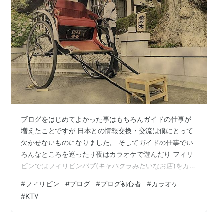
ブログをはじめてよかった事はもちろんガイドの仕事が
増えたことですが 日本との情報交換・交流は僕にとって
欠かせないものになりました。 そしてガイドの仕事でい
ろんなところを巡ったり夜はカラオケで遊んだり フィリ
ピンではフィリピンパブ(キャバクラみたいなお店)をカラ
オケといいます お客様の中にはリピートしてくれる方も
#
フィリピン
#
ブログ
#
ブログ初心者
#
カラオケ
多く楽しい時間を過ごさせていただき 彼女や日本語がで
#
KTV
きる女の子もお店をやめてガイドの仕事に専念してくれ
お客様たちからも好評でした。 が 彼女の情報網の凄さを