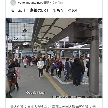
•
塩小路通りを真っ直ぐ東に進みたいところですが、塩小
yoko_mountainsの日記
9ヶ月前
路通りは途中から道が細くなるので、残念ながら使えな
モームリ 京都のLRT でも？ その1
い。 東大路通を3.2Km…
外人が多く日本人が少ない 京都は外国人観光客が多く来