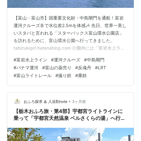
【富山・富山市】国重要文化財・中島閘門を通航！富岩
運河クルーズ🚢で水位差2.5mを体感🎶 先日、世界一美し
いスタバと言われる「スターバックス富山環水公園店」
を訪れるために、富山環水公園へ行ってきました。
tabizukigirl.hatenablog.com 公園内には「富岩水上ライ
ン」の船着場があり、ここから運河クルーズが楽しめる
#
富岩水上ライン
#
運河クルーズ
#
中島閘門
ようになっていました。 この運河クルーズにはいくつか
#
パナマ運河
#
富山の薬売り
#
反魂丹
#
LRT
の種類があり、それぞれに合わせたコースとタイムテー
#
富山ライトレール
#
撮り鉄
#
乗鉄
ブルが用意されています。 公式サイトより A：環水公園
→中島閘門→岩瀬 ●路面電車片道乗車券付B：岩瀬→中島
閘門→環水公園 ●路面電車片道乗車券付C：環水公園→中
島…
•
おふろ探求 ♨ 入浴剤note
3ヶ月前
【栃木おふろ旅・第4部】宇都宮ライトラインに
乗って「宇都宮天然温泉 ベルさくらの湯」へ行っ
た話