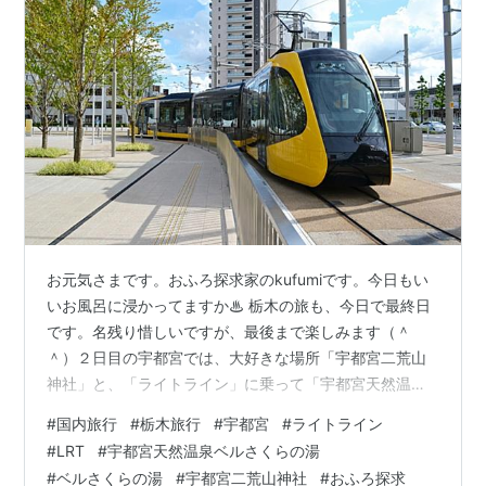
お元気さまです。おふろ探求家のkufumiです。今日もい
いお風呂に浸かってますか♨︎ 栃木の旅も、今日で最終日
です。名残り惜しいですが、最後まで楽しみます（＾
＾）２日目の宇都宮では、大好きな場所「宇都宮二荒山
神社」と、「ライトライン」に乗って「宇都宮天然温泉
ベルさくら湯」に行きます！▶ これまでの旅の記事はこ
#
国内旅行
#
栃木旅行
#
宇都宮
#
ライトライン
ちら（第1部／第2部／第3部） 朝食ビュッフェは、大行
#
LRT
#
宇都宮天然温泉ベルさくらの湯
列からスタート ホテルクオリティの化粧水と、贅沢な入
#
ベルさくらの湯
#
宇都宮二荒山神社
#
おふろ探求