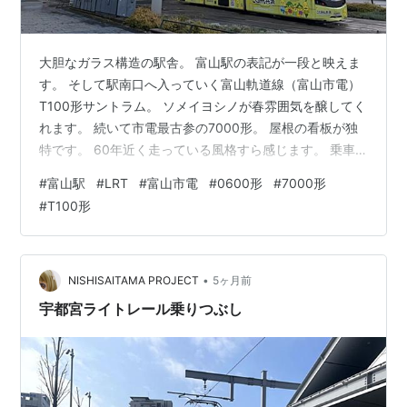
大胆なガラス構造の駅舎。 富山駅の表記が一段と映えま
す。 そして駅南口へ入っていく富山軌道線（富山市電）
T100形サントラム。 ソメイヨシノが春雰囲気を醸してく
れます。 続いて市電最古参の7000形。 屋根の看板が独
特です。 60年近く走っている風格すら感じます。 乗車
もしましたが、改めて吊りかけ式のサウンドがいいです
#
富山駅
#
LRT
#
富山市電
#
0600形
#
7000形
ね^^ そして駅舎内。 南口側は従来の市電側で系統も本数
#
T100形
も多いです。 写真右側の南口と北口の間に通路がありま
した。 北陸新幹線改札口からも旧北陸本線・あいの風と
やま鉄道の改札口からも2分程度で市電乗り場に平面移動
できます。 いや～コンパクトシティを目指している富山
•
NISHISAITAMA PROJECT
5ヶ月前
市を実感しました…
宇都宮ライトレール乗りつぶし