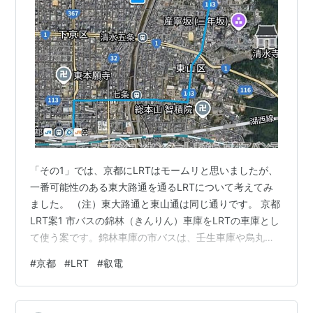
「その1」では、京都にLRTはモームリと思いましたが、
一番可能性のある東大路通を通るLRTについて考えてみ
ました。 （注）東大路通と東山通は同じ通りです。 京都
LRT案1 市バスの錦林（きんりん）車庫をLRTの車庫とし
て使う案です。錦林車庫の市バスは、壬生車庫や烏丸車
庫に移す。壬生車庫や烏丸車庫に余裕があるか分かりま
#
京都
#
LRT
#
叡電
せんが。 この案では、京都駅から烏丸通を400ｍほど北
に進み、七條通りで右折する。七條通りを1Kmほど東へ
進み、東大路通に左折して北に向かう。本当は、駅前の