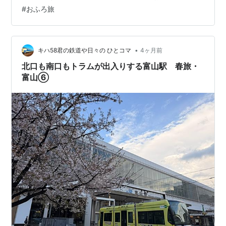
浴剤をゲット！ チェックアウト 宇都宮二荒山神社（県有
#
おふろ旅
形文化財） 「宇都宮ライトライン」初乗車！ 乗り心地
宇都宮天然温泉 ベルさくらの湯 旅のmemo ｜ 街歩きと
温泉、私らしい旅…
•
キハ58君の鉄道や日々の ひとコマ
4ヶ月前
北口も南口もトラムが出入りする富山駅 春旅・
富山⑥