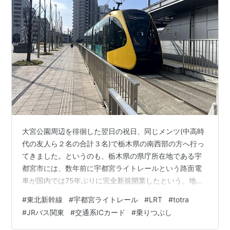
大宮公園周辺を徘徊した翌日の祝日、同じメンツ(中高時
代の友人ら２名の合計３名)で栃木県の南西部の方へ行っ
てきました。というのも、栃木県の県庁所在地である宇
都宮市には、数年前に宇都宮ライトレールという路面電
車が国内では75年ぶりに完全新規開業したという、地味
にすごい出来事があり、前々から乗ってみたいと思って
#
東北新幹線
#
宇都宮ライトレール
#
LRT
#
totra
いたのです。 www.miyarail.co.jp ただ、日本の西の果て
#
JRバス関東
#
交通系ICカード
#
乗りつぶし
に住む人間にとって栃木はアクセスしづらい場所であっ
たわけですが、そんな話をちょろっと友人らに振ったと