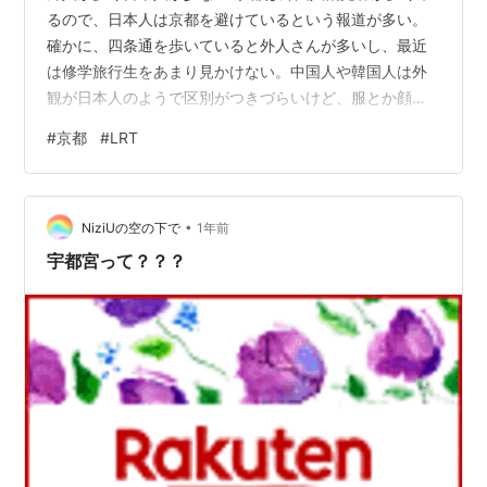
るので、日本人は京都を避けているという報道が多い。
確かに、四条通を歩いていると外人さんが多いし、最近
は修学旅行生をあまり見かけない。中国人や韓国人は外
観が日本人のようで区別がつきづらいけど、服とか顔つ
きの微妙な差で分かる（かな）。最近、中国人は大きな
#
京都
#
LRT
声で話さないので、近くに寄らなければ分からない。 京
都の市バスは激コミ 特に問題になっているのは、激コミ
の市バス。以前は、1週間用の大きなスーツケースを持っ
•
て市バスに乗り込んでくる外人さんがいたけど、最近は
NiziUの空の下で
1年前
見かけない。それでも、市バスは混んでいる。特に清水
宇都宮って？？？
寺方面行きのバスが激コミになるらしい。（乗…