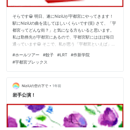
そらです😀 明日、遂にNiziUが宇都宮にやってきます！
駅にNiziUの曲を流してほしいくらいです(笑) さて、「宇
都宮ってどんな街？」と気になる方もいると思います。
私は勤務先が宇都宮にあるので、宇都宮駅にはほぼ毎日
通っています😀 そこで、私が思う「宇都宮といえば」を
簡単にご紹介します。 少しでも「へぇ〜」と思っていた
#
ホールツアー
#
餃子
#
LRT
#
作新学院
だけたら嬉しいです😁 ・餃子の街 西口には餃子像があ
#
宇都宮ブレックス
り、餃子の香りがほんのり漂っています。 「あ、宇都宮
だ〜」と感じてもらえるはずです。 ・LRT（路面電車）
東口にあります。まだ市の中心部までは走っていません
が、ぜひ一度乗ってみてはいか がでしょうか。 ・作新学
•
NiziUの空の下で
1年前
院 甲子園常…
岩手公演！