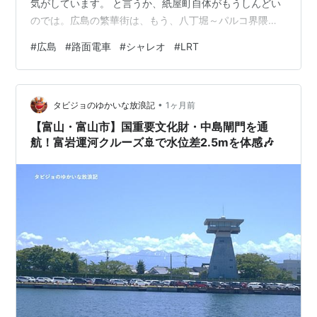
気がしています。 と言うか、紙屋町自体がもうしんどい
のでは。広島の繁華街は、もう、八丁堀～パルコ界隈の
一極で良いのではないか？と最近私は思っています。 じ
#
広島
#
路面電車
#
シャレオ
#
LRT
ゃあ、シャレオはどうするか。路面電車が丁の字に走
り、アストラムもバスセンターもある交通の要衝であり
続けることは変わらない中、思い切って、こうしたらど
•
うでしょうか。 路面電車の地下化ですね。目的は速達化
タビジョのゆかいな放浪記
1ヶ月前
です。信号待ちを減らし、紙屋町交差点での右左折もス
【富山・富山市】国重要文化財・中島閘門を通
ムースに流す。これができれば随分スムースに…
航！富岩運河クルーズ🚢で水位差2.5mを体感🎶