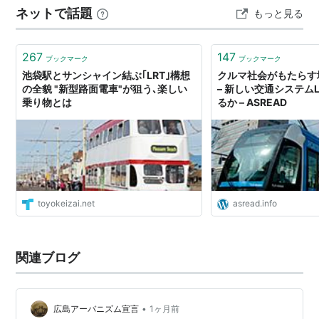
ネットで話題
もっと見る
いない道。 遊園地の敷地へ出…
267
147
ブックマーク
ブックマーク
池袋駅とサンシャイン結ぶ｢LRT｣構想
クルマ社会がもたらす
の全貌 "新型路面電車"が狙う､楽しい
– 新しい交通システム
乗り物とは
るか – ASREAD
toyokeizai.net
asread.info
関連ブログ
•
広島アーバニズム宣言
1ヶ月前