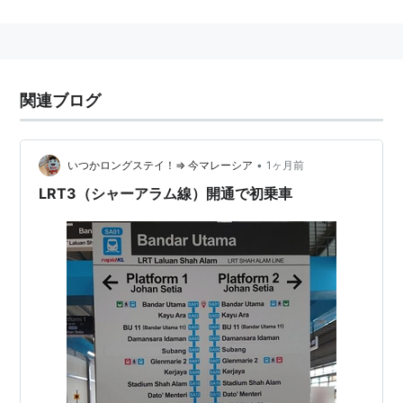
しかし日本の国土交通省では、「LRT（次世代型路面電
車システム）」とかっこ書きをつけ、「低床式車両の活
用や軌道・電停の改良による乗降の容易性、定時性、速
達性、快適性などの面で優れた特徴を有する次世代の軌
関連ブログ
道系交通システム」との説明をしており、日本ではこの
ような解釈が一般的になされている。
•
いつかロングステイ！⇒ 今マレーシア
1ヶ月前
現在LRTを導入している都市は、広島市（広島電鉄）、
LRT3（シャーアラム線）開通で初乗車
岡山市（岡山電気軌道）、長崎市（長崎電気軌道）、熊
本市（熊本市交通局）、富山市（富山ライトレール、富
山地方鉄道富山市内軌道線）、高岡市（万葉線）などが
あり、堺市など導入を検討している市がいくつかある。