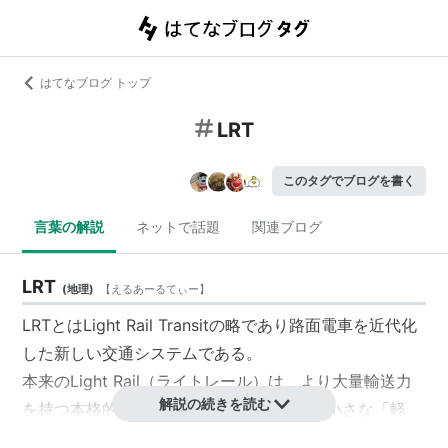
はてなブログ トップ
LRT
このタグでブログを書く
言葉の解説
ネットで話題
関連ブログ
LRT
(
地理
)
【
えるあーるてぃー
】
LRTとはLight Rail Transitの略であり路面電車を近代化
した新しい交通システムである。
本来のLight Rail（ライトレール）は、より大量輸送力
解説の続きを読む
を持つ本格的な鉄道に対比させ、輸送力の小さな「軽
量」な鉄道であるという意味である。