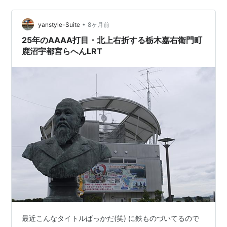
ころ「面白そうだから行ってみようぜ！」という流れに
なり、みんなで行くことになったというわけです。昨日
•
yanstyle-Suite
8ヶ月前
と同じルートで飯能から…
25年のAAAA打目・北上右折する栃木嘉右衛門町
鹿沼宇都宮らへんLRT
最近こんなタイトルばっかだ(笑) に鉄ものづいてるので