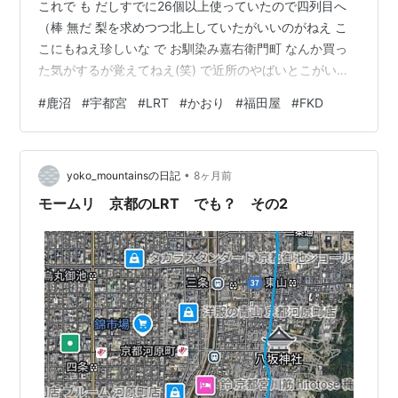
これで も だしすでに26個以上使っていたので四列目へ
（棒 無だ 梨を求めつつ北上していたがいいのがねえ こ
こにもねえ珍しいな で お馴染み嘉右衛門町 なんか買っ
た気がするが覚えてねえ(笑) で近所のやばいとこがいつ
もどおりやばくて悶えた移動 からの なんとなくここなら
#
鹿沼
#
宇都宮
#
LRT
#
かおり
#
福田屋
#
FKD
あるんじゃないかの鹿沼 あった デケえ！ たけえ！ でも
珍しいので買う。かおりはいい からの そういえば鹿沼っ
て歩いた事あんまないなと社会勉強へ すると 福田屋だ、
•
鹿沼ははじめてかも昔はよく行ったものだ宇都宮の方の
yoko_mountainsの日記
8ヶ月前
… 普通だった、他２店舗程ワクワク感はなかった こうい
モームリ 京都のLRT でも？ その2
うのも…