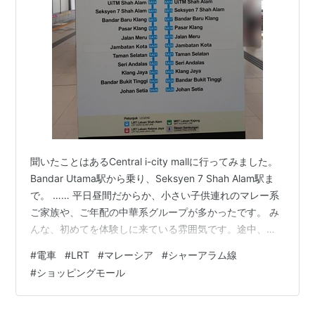
聞いたことはあるCentral i-city mallに行ってみました。
Bandar Utama駅から乗り、Seksyen 7 Shah Alam駅ま
で。 …… 平日昼間だからか、小さい子供連れのマレー系
ご家族や、ご年配の中華系グループが多かったです。 み
んな、初めてを体験しに来ている雰囲気です。途中、ブ
ルーモスクもちらっと見えました。（車内は遠慮で写真
#
電車
#
LRT
#
マレーシア
#
シャーアラム線
なし。） あ、向こうから電車来た。 座席は、向かいの席
#
ショッピングモール
が近いのがLRTって感じでした。MRTカジャン線が広く
て好きです。 …… モールがあるから、同じ場所で大勢降
りるかなと思ったら、全然降りませんでした。 車も人も