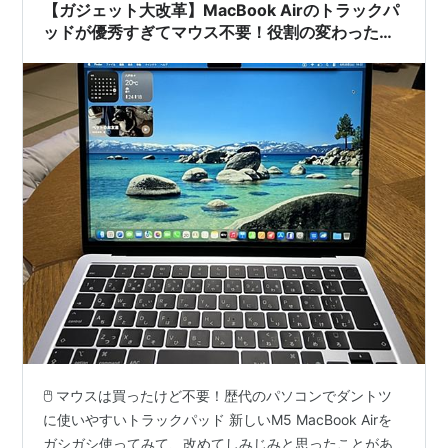
【ガジェット大改革】MacBook Airのトラックパ
ッドが優秀すぎてマウス不要！役割の変わった
iPad第9世代と、今や2万円超えの「Combo
Touch」の行く末だべな
🖱️ マウスは買ったけど不要！歴代のパソコンでダントツ
に使いやすいトラックパッド 新しいM5 MacBook Airを
ガシガシ使ってみて、改めてしみじみと思ったことがあ