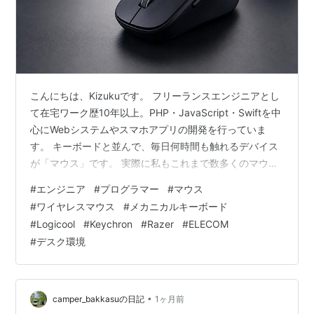
こんにちは、Kizukuです。 フリーランスエンジニアとし
て在宅ワーク歴10年以上。PHP・JavaScript・Swiftを中
心にWebシステムやスマホアプリの開発を行っていま
す。 キーボードと並んで、毎日何時間も触れるデバイス
が「マウス」です。 実際に私もこれまで数多くのマウス
を使ってきましたが、マウスを変えるだけで腕や手首の
#
エンジニア
#
プログラマー
#
マウス
疲れが減り、作業効率が大きく向上した経験がありま
#
ワイヤレスマウス
#
メカニカルキーボード
す。 この記事では、エンジニア目線で「長時間使っても
#
Logicool
#
Keychron
#
Razer
#
ELECOM
疲れにくい」「作業効率が上がる」「コスパが高い」と
#
デスク環境
いうポイントを重視し、おすすめのマウスを5製品厳選し
て紹介します。 エンジニアこそマウスにこだわるべき理
由 プログラミ…
•
camper_bakkasuの日記
1ヶ月前