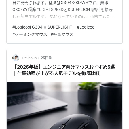
日に発売されます。型番はG304X-SL-WHです。無印
G304の系譜にLIGHTSPEEDとSUPERLIGHT設計を接続
した新モデルです。 気になっているのは、価格でも見た
目でもありません。59gという重量に、IT畑の人間とし
#
Logicool G304 X SUPERLIGHT,
#
Logicool
て妙な既視感を覚えたからです。 59gは「軽い」のでは
#
ゲーミングマウス
#
軽量マウス
なく「削った結果」 システム設計の現場では、YAGNI原
則という考え方があります。"You Aren't Gonna Need
It"、つまり今必要のない機能は実装しない、という…
•
kizucoup
25日前
【2026年版】エンジニア向けマウスおすすめ5選
｜仕事効率が上がる人気モデルを徹底比較