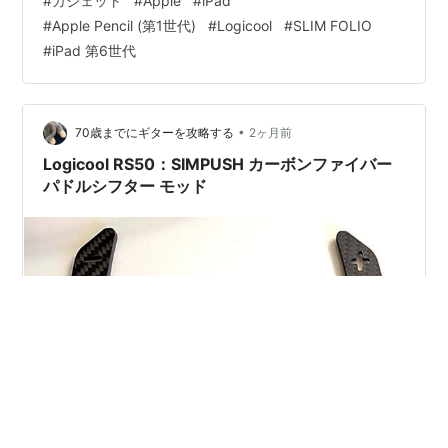
#
ガジェット
#
Apple
#
iPad
おすすめしないわけなのだが、何故俺が今回購入したか
#
Apple Pencil (第1世代)
#
Logicool
#
SLIM FOLIO
について記載したい。 事前に言っておくが、ガジェオタ
#
iPad 第6世代
特有のキショイ理由なので共感して貰えるかは怪しいと
ころである。 実はiPad第6世代は思入れのあるiPadにな
る。 少し前置きとなるが、俺も社会人になって9年目に…
•
70歳までにギターを攻略する
2ヶ月前
Logicool RS50：SIMPUSH カーボンファイバー
パドルシフター モッド