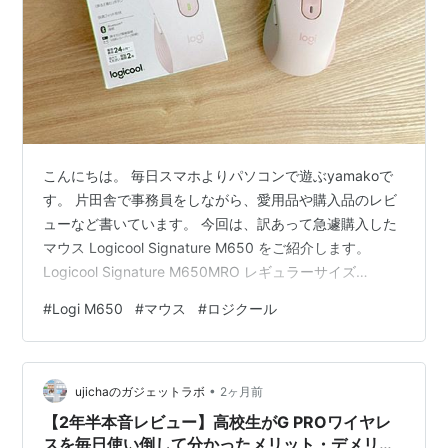
こんにちは。 毎日スマホよりパソコンで遊ぶyamakoで
す。 片田舎で事務員をしながら、愛用品や購入品のレビ
ューなど書いています。 今回は、訳あって急遽購入した
マウス Logicool Signature M650 をご紹介します。
Logicool Signature M650MRO レギュラーサイズ
win/mac対応 国内正規品 どうしてもMacbook Air M2で
#
Logi M650
#
マウス
#
ロジクール
チルいゲームをしたいという煩悩の結果、純正マウスの
乱用で手首が爆◯。 AIにアドバイスいただいて、こちら
を購入にいたりました。 すでに4ヶ月使用していて、快
•
適なゲーム生活、もといPC生活です。 Appleの純正
ujichaのガジェットラボ
2ヶ月前
Magic…
【2年半本音レビュー】高校生がG PROワイヤレ
スを毎日使い倒して分かったメリット・デメリッ