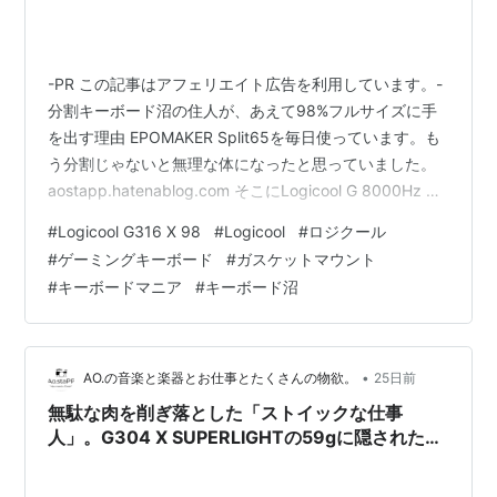
-PR この記事はアフェリエイト広告を利用しています。-
分割キーボード沼の住人が、あえて98%フルサイズに手
を出す理由 EPOMAKER Split65を毎日使っています。も
う分割じゃないと無理な体になったと思っていました。
aostapp.hatenablog.com そこにLogicool G 8000Hz ホ
ットスワップ G316 X 98 ゲーミングキーボード
#
Logicool G316 X 98
#
Logicool
#
ロジクール
（G316X-98-LNBKd）が飛び込んできた瞬間、正直グラ
#
ゲーミングキーボード
#
ガスケットマウント
ッときたんです。 98%レイアウト、8,000Hzポーリング
#
キーボードマニア
#
キーボード沼
レート、ガスケットマウント。分割沼の住人が、あえて
一体型に触手を伸ばす理由、語らせてもらっていいです
か？ …
•
AO.の音楽と楽器とお仕事とたくさんの物欲。
25日前
無駄な肉を削ぎ落とした「ストイックな仕事
人」。G304 X SUPERLIGHTの59gに隠された設
計思想