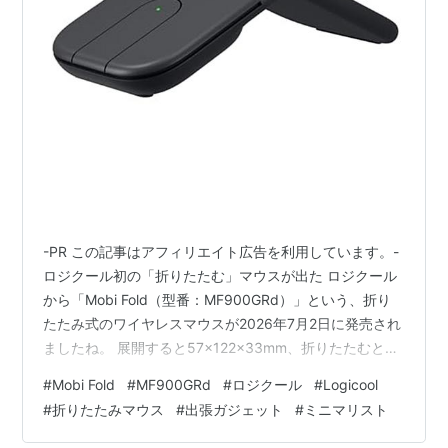
-PR この記事はアフィリエイト広告を利用しています。-
ロジクール初の「折りたたむ」マウスが出た ロジクール
から「Mobi Fold（型番：MF900GRd）」という、折り
たたみ式のワイヤレスマウスが2026年7月2日に発売され
ましたね。 展開すると57×122×33mm、折りたたむと
57×66×21mmになり、重さは約79gです。 ベトナムのホ
#
Mobi Fold
#
MF900GRd
#
ロジクール
#
Logicool
ーチミンへの出張が月単位で入る私としては、この
#
折りたたみマウス
#
出張ガジェット
#
ミニマリスト
「21mm」という薄さにまず目が留まりました。 シャツ
の胸ポケットにすんなり入る厚みのマウスなんて、これ