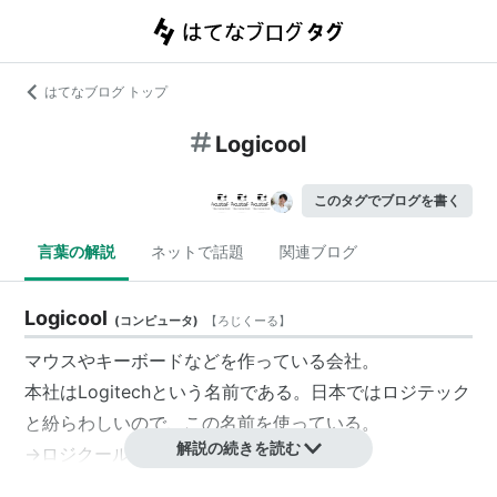
はてなブログ トップ
Logicool
このタグでブログを書く
言葉の解説
ネットで話題
関連ブログ
Logicool
(
コンピュータ
)
【
ろじくーる
】
マウスやキーボードなどを作っている会社。
本社は
Logitech
という名前である。日本では
ロジテック
と紛らわしいので、この名前を使っている。
解説の続きを読む
→
ロジクール