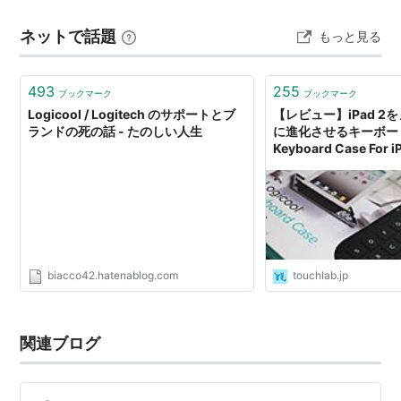
までにちょっと記憶がありません。 荷物を削り切った先
ネットで話題
もっと見る
にあるもの 出張の荷物って、行くたびにどんどん削…
493
255
ブックマーク
ブックマーク
Logicool / Logitech のサポートとブ
【レビュー】iPad 
ランドの死の話 - たのしい人生
に進化させるキーボード『
Keyboard Case For i
Lab - タッチ ラボ
biacco42.hatenablog.com
touchlab.jp
関連ブログ