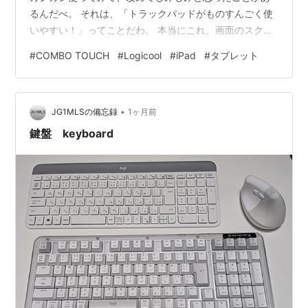
るんだべ。 それは、「トラックパッドがものすんごく使
いやすい！」ってことだわ。 本当にこれ、画面のスクロ
ールから拡大縮小、ページの切り替えまで指先ひとつで
#
COMBO TOUCH
#
Logicool
#
iPad
#
タブレット
吸い付くように動くすけ、完全に「マウス不要」のレベ
ルなんだべな。 実はMacを買う時に「念のため」と思っ
てマウスも一緒にちゃんと買っていたんだけどさ、使い
•
始めてみたら全く出番がなくて、今や完全に使わずに眠
JG1MLSの備忘録
1ヶ月前
っている状態なんだわ（笑）。それほどまでに、何ひと
鍵盤 keyboard
つ不自由なく快適に使えて…