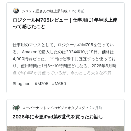
しょうか。 結論から言うと、「少し無理をしてでも、今
•
すぐこれを買った方がいい。結果的に一番コスパが良
システム屋さんの机上最前線
2ヶ月前
い」と断言できます。2年半使い込んだからこそ分かる、
ロジクールM705レビュー｜仕事用に1年半以上使
リアルなメリットとデメリ…
って感じたこと
仕事用のマウスとして、ロジクールのM705を使ってい
る。 Amazonで購入したのは2024年10月19日。価格は
4,000円弱だった。 平日は仕事中にほぼずっと使ってお
り、使用時間は1日8〜10時間ほどになる。2026年6月時
点で約1年8か月使っているが、今のところ大きな不満は
ない。 握ったときに手へ収まりやすく、長いファイルや
#
Logicool
#
M705
#
M650
Webページを一気に移動したいときには高速スクロール
が便利だ。ブラウザでは親指側のサイドボタンもよく使
っている。 仕事用のマウスとして欲しかった機能が、過
•
不足なくまとまっている。派手さはないが、毎日長時間
スーパーナットレイのガジェオタブログ
2ヶ月前
使う道具として満足している。 仕事用としてAmazonで
2026年に今更iPad第6世代を買ったお話し
4,00…