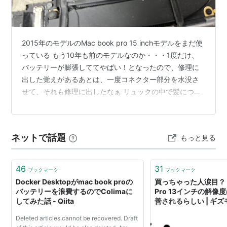
2015年のモデルのMac book pro 15 inchモデルをまだ使
っている もう10年も前のモデルなのか・・・1度だけ、
バッテリーが膨張しててやばい！となったので、修理に
出した覚えがあるあとは、一度コネクター部分を水没さ
せて、それも修理に出したなぁ リュックの中で髪につけ
るジェルが溢れて、それがコネクター部分についてしま
ったみたい それでUSBポートが使えなくなった今回、い
い機会だったので、背面ネジを開けて中の掃除をしてみ
ネットで話題
もっと見る
たというのも、使ってるとファンがすごく回転して、
mac book本体がかなり熱を持つので・・・ ファン周辺
のホコリがすごいこのホコリは、エアダスターで吹き飛
46
31
ブックマーク
ブックマーク
ばすと奥に…
Docker Desktopがmac book proの
買っちゃった人涙目？ 新
バッテリーを浪費するのでColimaに
Pro 13インチの解像
してみた話 - Qiita
善されるらしい | ギ
ン
Deleted articles cannot be recovered. Draft