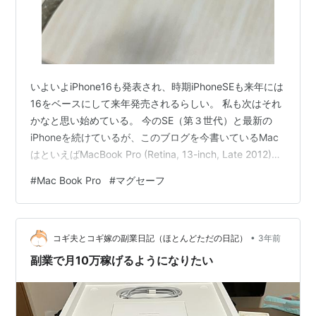
いよいよiPhone16も発表され、時期iPhoneSEも来年には
16をベースにして来年発売されるらしい。 私も次はそれ
かなと思い始めている。 今のSE（第３世代）と最新の
iPhoneを続けているが、このブログを今書いているMac
はといえばMacBook Pro (Retina, 13-inch, Late 2012)で
もう１２年選手である。 なぜMacは買い替えないのかと
#
Mac Book Pro
#
マグセーフ
いうと、使用するのがブログを書くのとYouTubeを閲覧
したりとか、テレビを見るために使っている。 そのテレ
ビを見るためにソフトが対応しているmacOS High
•
Sierraからアップデートを止めているので色々とソフトが
コギ夫とコギ嫁の副業日記（ほとんどただの日記）
3年前
対…
副業で月10万稼げるようになりたい