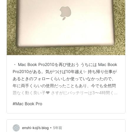
・ Mac Book Pro2010を再び使おう うちには Mac Book
Pro2010がある。気がつけば10年越え✨ 持ち帰り仕事が
あるときのフォローくらいしか使っていなかったので、
年に両手くらいの使用だったこともあり、今でも全然問
題なく動く良い子❤️ さすがにバッテリーは3〜4時間くら
いしか持ちませんが…💦 さほど持ち歩かず大事にスリー
#
Mac Book Pro
ブケースに入れていたけど、1箇所だけ傷が（ ; ; ） その
前は、10年 Mac G4 CUBEを使ってました✌️ 冷却ファン
なしなモデルで、煙が出るだの言われたモデルですが、
•
故障やトラブルひとつなく元気に10年を走り抜けまし
enshi-koji’s blog
5年前