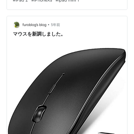
と思います！ ① iPhone XS 256GB iPhone XS - 技術仕
様 2018年発表のiPhoneです！ 発表時「ゴールドめっち
ゃいいじゃん！」と思って、…
•
furoblog’s blog
5年前
マウスを新調しました。