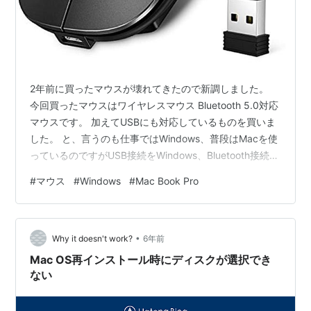
2年前に買ったマウスが壊れてきたので新調しました。
今回買ったマウスはワイヤレスマウス Bluetooth 5.0対応
マウスです。 加えてUSBにも対応しているものを買いま
した。 と、言うのも仕事ではWindows、普段はMacを使
っているのですがUSB接続をWindows、Bluetooth接続を
Macという使い分けができそうだったからこれにしまし
#
マウス
#
Windows
#
Mac Book Pro
た。 結果大成功。 本体裏のスイッチ切り替えで実現でき
とても快適になりました。 値段もお手頃だし、Amazon
プライム会員であれば注文した翌日には届きました！ 同
•
じような環境の人に特におすすめです！ 【最新版】ワイ
Why it doesn't work?
6年前
ヤレスマウス Bluetooth …
Mac OS再インストール時にディスクが選択でき
ない