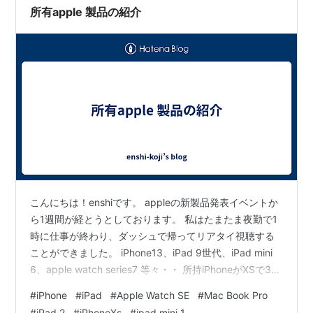
た。 Mac Book Pr…
所有apple 製品の紹介
こんにちは！enshiです。 appleの新製品発表イベントか
ら1週間が経とうとしております。 私はたまたま夜勤で1
時に仕事が終わり、ダッシュで帰ってリアタイ視聴する
ことができました。 iPhone13、iPad 9世代、iPad mini
6、apple watch series7 等々・・ 所持iPhoneがXSで3年
目なので、そろそろ変えてもいいかなと検討中です。 そ
#
iPhone
#
iPad
#
Apple Watch SE
#
Mac Book Pro
こで、今日は所持しているapple製品について紹介したい
#
iPad 2
#
iPhoneXs
#
ipad mini 1