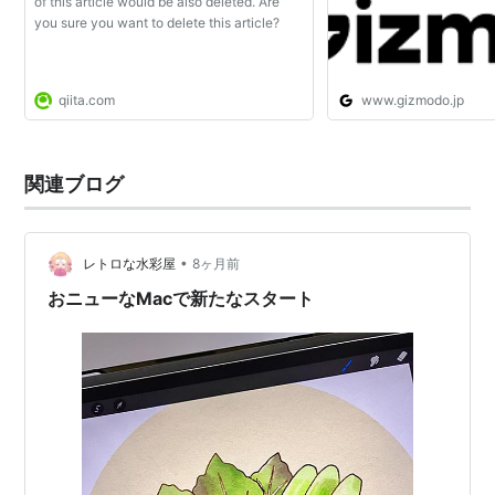
of this article would be also deleted. Are
you sure you want to delete this article?
qiita.com
www.gizmodo.jp
関連ブログ
•
レトロな水彩屋
8ヶ月前
おニューなMacで新たなスタート