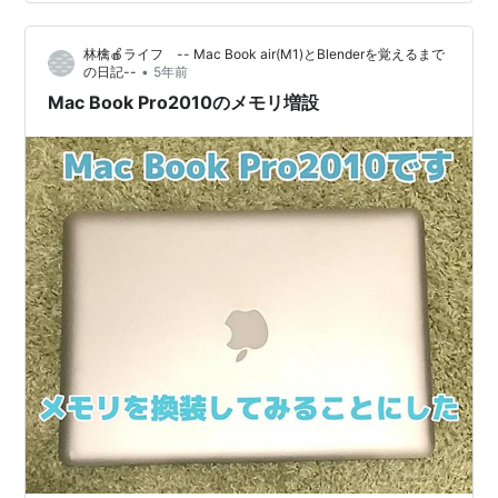
でこのようにMacBook Proを購入してしまいました。 こ
れから収益化に向けて色々と頑張っていこうと思います
林檎🍎ライフ -- Mac Book air(M1)とBlenderを覚えるまで
が、とりあえず購入しただけの段階ですので、アフィリ
•
の日記--
5年前
エイト？成功型？Googleアドセンス？ってなに？みたい
Mac Book Pro2010のメモリ増設
な…