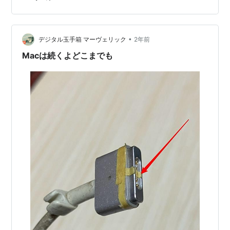
ってきたPCは役８年間くらいだったので、 そろそろ買い
替え時かな〜とは思いつつ、 やっぱり「今すぐ必要！」
という状態だったので、 どうしても PCが必要だから 覚
悟決めて新しいMacをお迎えしました😇💻 設定やイ…
•
デジタル玉手箱 マーヴェリック
2年前
Macは続くよどこまでも