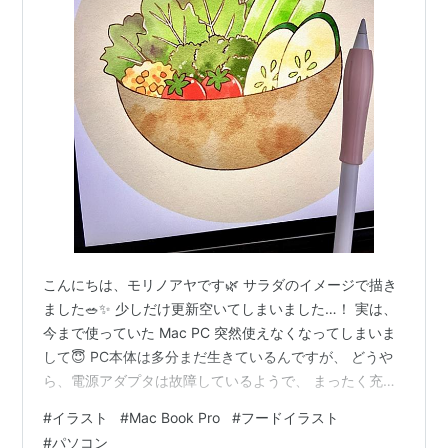
こんにちは、モリノアヤです🌿 サラダのイメージで描き
ました🥗✨ 少しだけ更新空いてしまいました…！ 実は、
今まで使っていた Mac PC 突然使えなくなってしまいま
して😇 PC本体は多分まだ生きているんですが、 どうや
ら、電源アダプタは故障しているようで、 まったく充電
できなくて、 バッテリーが完全ゼロの状態に… その間は
#
イラスト
#
Mac Book Pro
#
フードイラスト
本当に何も作業できませんでした。 詰んだ _(┐「ε:)_ 使
#
パソコン