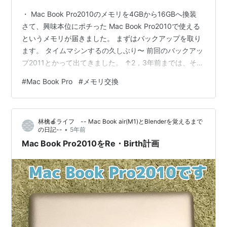
・ Mac Book Pro2010のメモリを4GBから16GBへ換装
さて、興味本位にポチった Mac Book Pro2010で使える
というメモリが届きました。 まずはバックアップを取り
ます。 タイムマシンするの久しぶり〜 前回のバックアッ
プ2011とかって出てきました。 ↑2，3年前までは、それ
なりに使ってましたヨ💦 ちなみに色々なブログなどで、
#
Mac Book Pro
#
メモリ交換
メモリ交換な説明を見たのですが、 なんと Appleが正式
にメモリ交換の仕方を出してるんです❣️ 昔のは自分でメ
モリ交換は、割と普通のことだったんですよね。 ・メモ
林檎🍎ライフ -- Mac Book air(M1)とBlenderを覚えるまで
リ交換開始 長いネジが３本あるので、念のため位置が分
•
の日記--
5年前
かるようにマスキングテープで印…
Mac Book Pro2010をRe・Birth計画