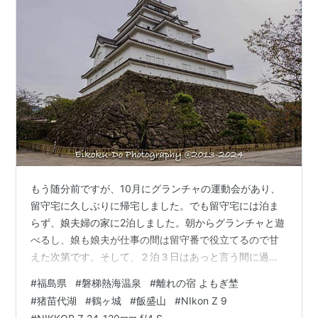
もう随分前ですが、10月にグランチャの運動会があり、
留守宅に久しぶりに帰宅しました。でも留守宅には泊ま
らず、娘夫婦の家に2泊しました。朝からグランチャと遊
べるし、娘も娘夫が仕事の間は留守番で役立てるので甘
えた次第です。そして、２泊３日はあっと言う間に過
ぎ、帰仙の日もお昼までは留守番をして、午後に出まし
#
福島県
#
磐梯熱海温泉
#
離れの宿 よもぎ埜
た。折角休みを取っているので磐梯熱海温泉に泊まって
#
猪苗代湖
#
鶴ヶ城
#
飯盛山
#
NIkon Z 9
観光してから帰仙しました。千葉との往復は、以前のカ