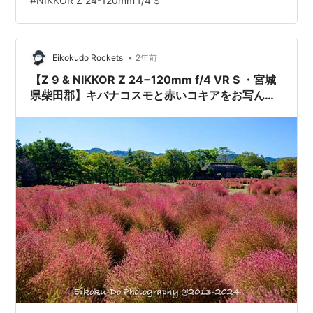
#
NIKKOR Z 24-120mm f/4 S
ローラツーリングも快適でしたが、初期型でしたので安
全装備は今ほどではなかった訳ですが、メルセデスGLB
はより安全で快適で愉しめ増した。 運動会は大三元レン
ズフル出動でしたが、旅のカメラシシステムは、…
•
Eikokudo Rockets
2年前
【Z 9 & NIKKOR Z 24−120mm f/4 VR S ・宮城
県柴田郡】キバナコスモと赤いコキアをお写ん
歩。October 2024