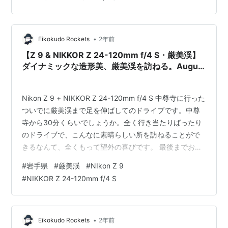
•
Eikokudo Rockets
2年前
【Z 9 & NIKKOR Z 24-120mm f/4 S・厳美渓】
ダイナミックな造形美、厳美渓を訪ねる。August
2024
Nikon Z 9 + NIKKOR Z 24-120mm f/4 S 中尊寺に行った
ついでに厳美渓まで足を伸ばしてのドライブです。中尊
寺から30分くらいでしょうか。全く行き当たりばったり
のドライブで、こんなに素晴らしい所を訪ねることがで
きるなんて、全くもって望外の喜びです。 最後までお付
き合いをお願いします。
#
岩手県
#
厳美渓
#
NIkon Z 9
#
NIKKOR Z 24-120mm f/4 S
•
Eikokudo Rockets
2年前