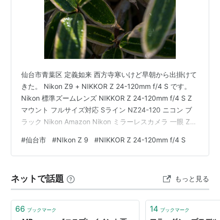
仙台市青葉区 定義如来 西方寺寒いけど早朝から出掛けて
きた。 Nikon Z9 + NIKKOR Z 24-120mm f/4 S です。
Nikon 標準ズームレンズ NIKKOR Z 24-120mm f/4 S Z
マウント フルサイズ対応 Sライン NZ24-120 ニコン ブ
ラック Nikon Amazon Nikon ミラーレスカメラ 一眼 Z9
ボディ black Nikon Amazon Nikon 単焦点レンズ
#
仙台市
#
NIkon Z 9
#
NIKKOR Z 24-120mm f/4 S
NIKKOR Z 85mm f/1.2S Zマウント ミラーレス一眼 フル
サイズ対応 Nikon Amazon Main Blog です。宜しければ
ご覧下さい。 www…
ネットで話題
もっと見る
66
14
ブックマーク
ブックマーク