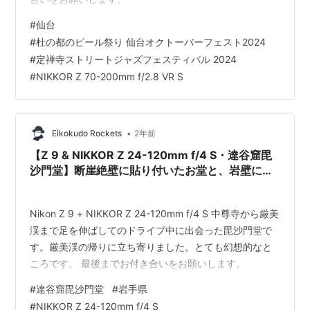
#
仙台
#
杜の都のビール祭り 仙台オクトーバーフェスト2024
#
定禅寺ストリートジャズフェスティバル 2024
#
NIKKOR Z 70-200mm f/2.8 VR S
•
Eikokudo Rockets
2年前
【Z 9 & NIKKOR Z 24-120mm f/4 S・達谷窟毘
沙門堂】断崖絶壁に貼り付いたお堂と、岩壁に彫
刻された仏像が凄い。August 2024
Nikon Z 9 + NIKKOR Z 24-120mm f/4 S 中尊寺から厳美
渓まで足を伸ばしてのドライブ中に出会った毘沙門堂で
す。厳美渓の帰りに立ち寄りました。とても幻想的なと
ころです。 最後までお付き合いをお願いします。
#
達谷窟毘沙門堂
#
岩手県
#
NIKKOR Z 24-120mm f/4 S