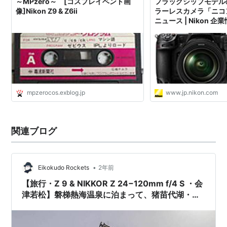
～MPzero～ [コスプレイベント画
フラッグシップモデル
像]Nikon Z9 & Z6ii
ラーレスカメラ「ニコン 
ニュース | Nikon 企
mpzerocos.exblog.jp
www.jp.nikon.com
関連ブログ
•
Eikokudo Rockets
2年前
【旅行・Z 9 & NIKKOR Z 24−120mm f/4 S ・会
津若松】磐梯熱海温泉に泊まって、猪苗代湖・会
津若松をぶらりお写ん歩。October 2024