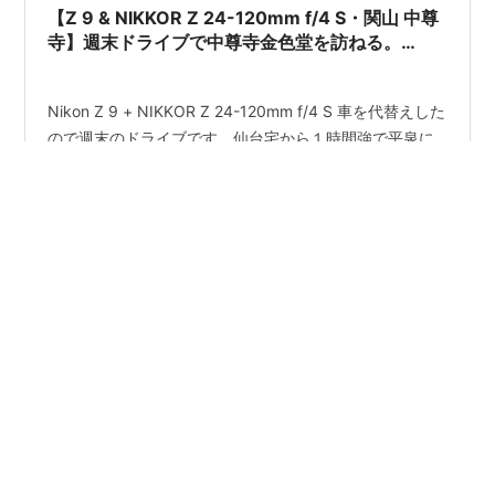
【Z 9 & NIKKOR Z 24-120mm f/4 S・関山 中尊
寺】週末ドライブで中尊寺金色堂を訪ねる。
August 2024
Nikon Z 9 + NIKKOR Z 24-120mm f/4 S 車を代替えした
ので週末のドライブです。仙台宅から１時間強で平泉に
着きます。全く行き当たりばったりのドライブで、こん
なに素晴らしい所を訪ねることができるなんて、全くも
って望外の喜びです。 最後までお付き合いをお願いしま
す。
#
岩手県
#
平泉
#
中尊寺
#
関山中尊寺
#
金色堂
#
NIkon Z 9
#
NIKKOR Z 24-120mm f/4 S
#
ドライブ
#
GLB200d 4MATIC
•
Eikokudo Rockets
2年前
【Nikon Z 9 & NIKKOR Z 17-28mm f/2.8】「ニ
ッカウヰスキー宮城峡蒸溜所 」を一般見学でお写
ん歩。August 2024