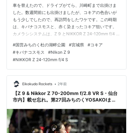
車を替えたので、ドライブがてら、川崎町まで出掛けま
した。数週間前にも出掛けましたが、コキアの色合いが
もう少しでしたので、再訪問をしたワケです。この時期
は、キバナコスモスと、赤く染まったコキア狙いです。
カメラシシステムは、Z 9 とNIKKOR Z 24-120mm f/4 S
です。このレンズは、Zマウント用のフルサイズ対応・標
#
国営みちのく杜の湖畔公園
#
宮城県
#
コキア
準ズームレンズで、開放F4通しの標準ズームです。Fマウ
#
キバナコスモス
#
NIkon Z 9
ント時代のレンズも同じですが、広いズーム域を持って
#
NIKKOR Z 24-120mm f/4 S
いますが、Zマウント用に再設計された、小型・軽量で高
画質レンズなのです。便利ですよ。 最後までお付き合い
をお願いします。
•
Eikokudo Rockets
2年前
【Z 9 & Nikkor Z 70-200mm f/2.8 VR S・仙台
市内】載せ忘れ。第27回みちのくYOSAKOIまつ
り 。October 2024