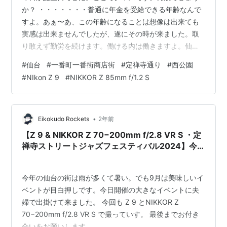
か？ ・・・・・・・普通に年金を受給できる年齢なんで
すよ。あぁ〜あ、この年齢になることは想像は出来ても
実感は出来ませんでしたが、遂にその時が来ました。取
り敢えず勤労を続けます。働ける内は働きますよ。仙台
の街は住み良くて楽しいですし、まだまだ東北旅行も未
#
仙台
#
一番町一番街商店街
#
定禅寺通り
#
西公園
完です。と言う事で大人の休日倶楽部ジパングを申し込
#
NIkon Z 9
#
NIKKOR Z 85mm f/1.2 S
みます。拙いblogですが、まだしばらくお付き合いくだ
さい。
•
Eikokudo Rockets
2年前
【Z 9 & NIKKOR Z 70−200mm f/2.8 VR S ・定
禅寺ストリートジャズフェスティバル2024】今
年のジャズフェスは拡大していた。September
2024
今年の仙台の街は雨が多くて暑い。でも9月は美味しいイ
ベントが目白押しです。今日開催の大きなイベントに夫
婦で出掛けて来ました。 今回も Z 9 とNIKKOR Z
70−200mm f/2.8 VR S で撮っていす。 最後までお付き
合いをお願いします。