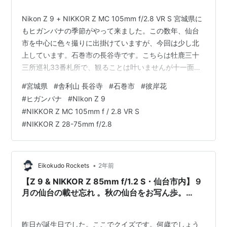
Nikon Z 9 + NIKKOR Z MC 105mm f/2.8 VR S 宮城県に
もヒガンバナの季節がやって来ました。この数年、仙台
市を中心に色々撮りに出掛けていますが、今回は少し北
上しています。石巻市の長谷寺です。こちらは牡鹿三十
三所巡礼33番札所で、観ることは叶いませんが十一面観
音像が安置されています。綺麗なヒガンバナでした。 最
#
宮城県
#
舎利山 長谷寺
#
石巻市
#
彼岸花
後までお付き合いをお願いします。
#
ヒガンバナ
#
NIkon Z 9
#
NIKKOR Z MC 105mm f / 2.8 VR S
#
NIKKOR Z 28-75mm f/2.8
•
Eikokudo Rockets
2年前
【Z 9 & NIKKOR Z 85mm f/1.2 S・仙台市内】９
月の仙台の載せ忘れ 。秋の仙台をお写ん歩。
September 2024
昨日が誕生日でした。ここでクイズです。何歳でしょう