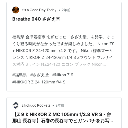
•
It's a Good Day Today.
2年前
Breathe 640 さざえ堂
福島県 会津若松市 念願だった「さざえ堂」を見学。ゆっ
くり観る時間がなかったですが楽しめました。 Nikon Z9
+ NIKKOR Z 24-120mm f/4 S です。 Nikon 標準ズーム
レンズ NIKKOR Z 24-120mm f/4 S Zマウント フルサイ
ズ対応 Sライン NZ24-120 ニコン ブラック Nikon
Amazon Nikon ミラーレスカメラ 一眼 Z9 ボディ black
#
福島県
#
さざえ堂
#
NIkon Z 9
Nikon Amazon Nikon 単焦点レンズ NIKKOR Z 85mm
#
NIKKOR Z 24-120mm f/4 S
f/1.2S Zマウント ミラーレス一眼 フルサイズ対応 Nikon
Amazon Main Blog …
•
Eikokudo Rockets
2年前
【Z 9 & NIKKOR Z MC 105mm f/2.8 VR S・舎
那山 長谷寺】石巻の長谷寺でヒガンバナをお写ん
歩。Septembar 2024