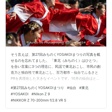
そう言えば、第27回みちのくYOSAKOIまつりの写真を載
せるのを忘れてました。 「東北（みちのく）はひとつ」
を合い言葉に3つの理念に、民謡で東北おこし、市民の創
造力と独自性で東北おこし、百万都市・仙台でふるさと
PRを具現化した大きなイベントです。10月の仙台はとに
かく盛り上がります。今年はあんまり写浴が上がりませ
#
第27回みちのくYOSAKOIまつり
#
仙台
#
東北
んでしたが、お散歩がてらに少しだけ撮ってきました。
#
YOSAKOI
#
NIkon Z 9
#
NIKKOR Z 70-200mm f/2.8 VR S