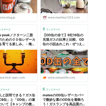
ocke.blog.jp
www.mashley1203.com
9
ックマーク
ブックマーク
w peakノクターン二股
【OD缶の全て】9社16缶の
のためのＯＤ缶レザーカ
充填ガスの比率と比較、OD
を育てる楽しみ。 - 俺は
缶の小話あれこれ - ぜつえん
、飯の話をしただけだ
アウトドア
ww.trick-spec.com
www.zetuenlife.com
6
ックマーク
ブックマーク
んと説明できる？ガス缶
matesのOD缶レザーカバー
CB缶」と「OD缶」の違
で微妙な素のOD缶を着飾ろ
ついて【キャンプの教科
う！ガスランプを高品質のイ