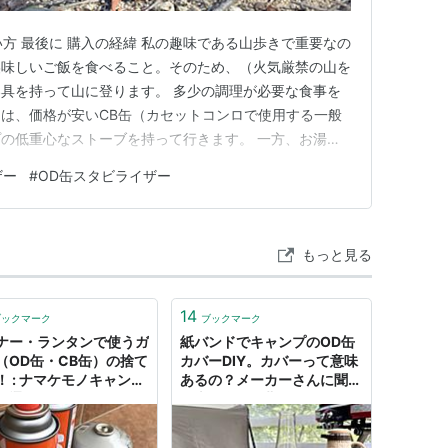
使い方 最後に 購入の経緯 私の趣味である山歩きで重要なの
美味しいご飯を食べること。そのため、（火気厳禁の山を
具を持って山に登ります。 多少の調理が必要な食事を
は、価格が安いCB缶（カセットコンロで使用する一般
の低重心なストーブを持って行きます。 一方、お湯を
プラーメン、カップ焼きそばやフリーズドライ食品を食べ
ザー
#
OD缶スタビライザー
てコンパクトなOD缶（アウトドアショップで売られて
のシングルバーナ…
もっと見る
14
ブックマーク
ブックマーク
ナー・ランタンで使うガ
紙バンドでキャンプのOD缶
（OD缶・CB缶）の捨て
カバーDIY。カバーって意味
！ : ナマケモノキャンパ
あるの？メーカーさんに聞い
（通称ぽっけ）
た上で自作 - 北欧ミッドセン
チュリーの家づくり