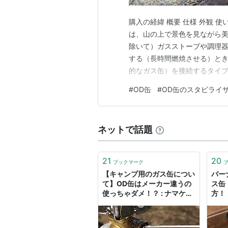
購入の経緯 概要 仕様 外観 
は、山の上で景色を見ながら
除いて）ガスストーブや調理器
する（長時間燃焼させる）とき
的なガス缶）を接続するタイプ
沸かすだけで食べられるカッ
#
OD缶
#
OD缶のスタビライ
るときは、価格が高くても軽く
いる太くて短いガス缶）直結型
ネットで話題
21
20
ブックマーク
【キャンプ用のガス缶につい
バー
て】OD缶はメーカー違うの
ス缶
使っちゃダメ！？ : ナマケモ
方！
ノキャンパー （通称ぽっ
ー 
け）