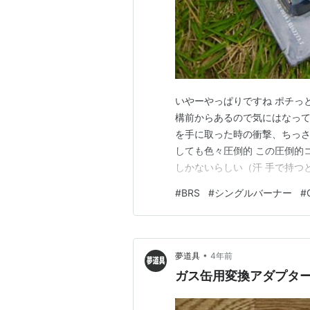
いやーやっぱりですね ポチっ
構前からあるので気にはなって
を手に取った時の衝撃、ちっさ！
しても色々圧倒的 この圧倒的
しかないらしい（汗 手で持つと
よくわからん(笑) とりあえ
#
BRS
#
シングルバーナー
#
だが安定すると青火になる。 
ろ火から爆炎までちゃんと出…
•
夢道具
4年前
ガス缶用変換アダプタ