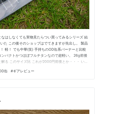
となはしなくても実物見たらつい買ってみるシリーズ 結
いた この後そのショップはでてきますが先出し。 製品
 軽！ でも中華(笑) 手持ちのOD缶系バーナーと比較
コンパクトかつほぼフルチタンなので超軽い。 26g前後
解る このサイズ比 これが2000円前後とか・・・ いや
ずちゃんと着いた、ハズレではないみたい。 最初赤混じり
OD缶
#
ギアレビュー
んでそのサイズからは想像しがたい豪炎＆サウンド！ と
ー