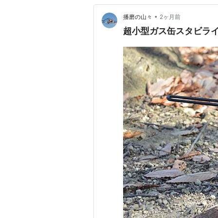
•
播磨の山々
2ヶ月前
超小型ガス缶スタビライザー：C