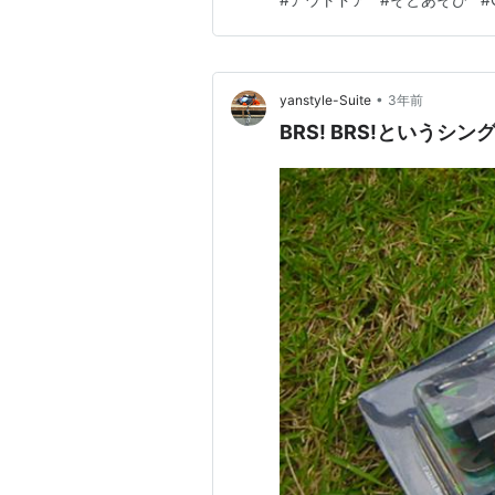
ハウ超解説】あなたの最適はどれ？
ソビ【CAMP超…
•
yanstyle-Suite
3年前
BRS! BRS!というシ