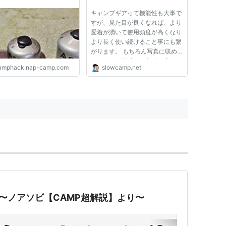
タリアンレザーでさらにおし
キャンプギアって機能性も大事で
ゃれに！！hidas leiriで取扱
すが、見た目が良くなれば、より
い開始します！
愛着が湧いて使用頻度が高くなり
より長く使い続けること事にも繋
がります。 もちろん写真に収め
て、SNSで投稿する頻度も高くな
amphack.nap-camp.com
slowcamp.net
るはず。 なのでOD缶には、おし
ゃれなカバーを取り付けて使うよ
うにするのがおすすめです。 カ
バーの質も大事 OD缶カバーと言
っ...
 〜ノアソビ【CAMP超解説】より〜