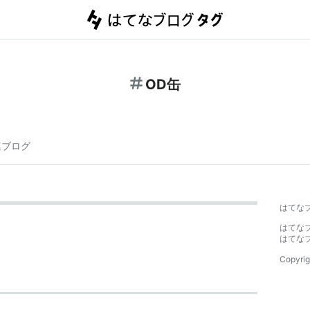
OD缶
連ブログ
はてな
はてな
はてな
Copyrig