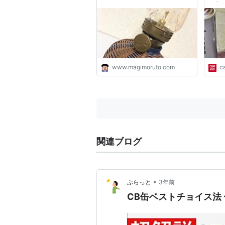
ない
書】
www.magimoruto.com
c
関連ブログ
•
ぶらっと
3年前
CB缶ベストチョイス法