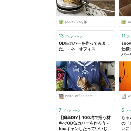
pocke.blog.jp
p
13
11
ブックマーク
ブ
OD缶カバーを作ってみまし
sno
た。 - ネコオフィス
仕様
バー
ただ
よ。
neko-office.com
w
7
6
ブックマーク
ブ
【簡単DIY】100均で揃う材
ちゃ
料でOD缶カバーを作ろう -
の「
bbaキャンしたっていいじゃ
いに