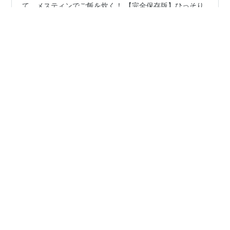
【完全保存版】ひっそりキャンプのススメ！ ベランダに
て、メスティンでご飯を炊く！ 【完全保存版】ひっそり
キャンプのススメ！ ベランダにて、メスティンでご飯を
炊く！ 【ひっそりキャンプ】とは そんなアナタにオスス
メ！ 材料だ！ 調理だ！ 完成だ！ 実食だ！ まとめ！ 【ひ
っそりキャンプ】とは ひっそりキャンプ、略して、ひそ
#
メスティン
#
シングルバーナー
#
キャンプ飯
キャン。 キャンプって楽しいですよね。 自然と一体化し
#
メスティン炊飯
#
ベランダ飯
て、美味しいものを食べたり飲んだり。 自然の中でリフ
レッシュした～い！ でも、この世はトカク忙しい。 『仕
事が忙しくてキャンプに行けないヨ。』 「メンドイから