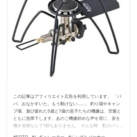
この記事はアフィリエイト広告を利用しています。 「パ
パ、おなかすいた。もう動けない……」 釣り場やキャン
プ場、遊び疲れた5歳と7歳の息子たちの機嫌は、空腹と
ともに急降下します。あのご機嫌斜めな声を背に、炭を
熾す余裕なんて1秒もありません。 そんな時、私のバッグ
から無造作に取り出されるのが、SOTOのレギュレータ
#
SOTO
#
レギュレーター
#
シングルバーナー