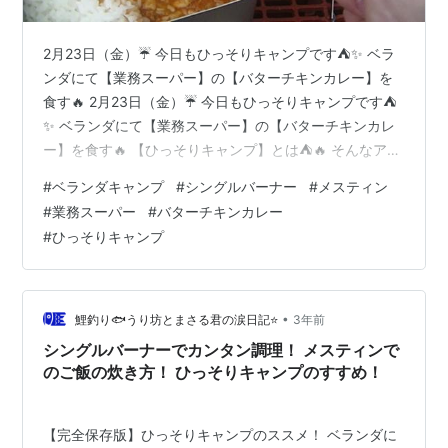
2月23日（金）☔ 今日もひっそりキャンプです⛺✨ ベラ
ンダにて【業務スーパー】の【バターチキンカレー】を
食す🔥 2月23日（金）☔ 今日もひっそりキャンプです⛺
✨ ベランダにて【業務スーパー】の【バターチキンカレ
ー】を食す🔥 【ひっそりキャンプ】とは⛺🔥 そんなアナ
タにオススメ(●´ω｀●)⛺🔥 今日はこんなです👇 調理だ
#
ベランダキャンプ
#
シングルバーナー
#
メスティン
🔥 完成だ✨ 実食だ🔥 まとめ⛺ 今日使った道具はこちら👇
#
業務スーパー
#
バターチキンカレー
【ひっそりキャンプ】とは⛺🔥 ひっそりキャンプ、略し
#
ひっそりキャンプ
て、ひそキャン⛺ キャンプって楽しいですよね(*'ω'*)✨
自然と一体化して、美味しいものを食べたり飲んだり😋
✨ ああ✨自然の中でリフレッシュした～い⛺🔥✨ で…
•
鯉釣り🐟うり坊とまさる君の涙日記⭐
3年前
シングルバーナーでカンタン調理！ メスティンで
のご飯の炊き方！ ひっそりキャンプのすすめ！