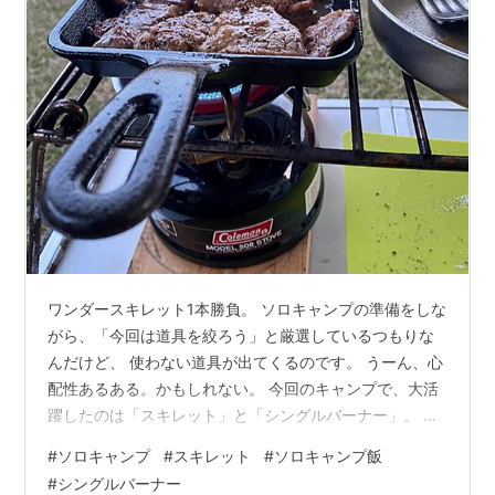
ワンダースキレット1本勝負。 ソロキャンプの準備をしな
がら、「今回は道具を絞ろう」と厳選しているつもりな
んだけど、 使わない道具が出てくるのです。 うーん、心
配性あるある。かもしれない。 今回のキャンプで、大活
躍したのは「スキレット」と「シングルバーナー」。 こ
の2つで、焼く・温める・朝ごはんまで全部完結。 ソロ
#
ソロキャンプ
#
スキレット
#
ソロキャンプ飯
キャンプならこれでイケる。 夕食はスキレットで焼肉 ス
#
シングルバーナー
キレットで焼いた肉は、やっぱり裏切らない。 小さいサ