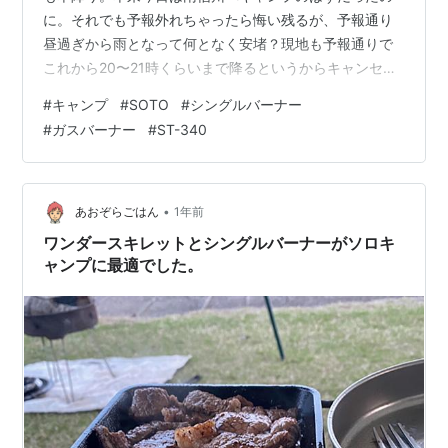
に。それでも予報外れちゃったら悔い残るが、予報通り
昼過ぎから雨となって何となく安堵？現地も予報通りで
これから20〜21時くらいまで降るというからキャンセル
正解だったようだ。 っということでキャンプは数日延期
#
キャンプ
#
SOTO
#
シングルバーナー
したので、そうなると時間的余裕ができちゃったので、
#
ガスバーナー
#
ST-340
何となく物欲が湧いてきちゃった？とりあえず、一宮の
アウトドアショップへ。話は変わるが巷では最近大型ス
ポーツショップの閉店が続いていない？ほんと寂しいも
のだ。物欲のターゲットはシングルガスバーナー
•
あおぞらごはん
1年前
に・・・最近はガソリンツーバーナーはお蔵入り状態
ワンダースキレットとシングルバーナーがソロキ
で…
ャンプに最適でした。