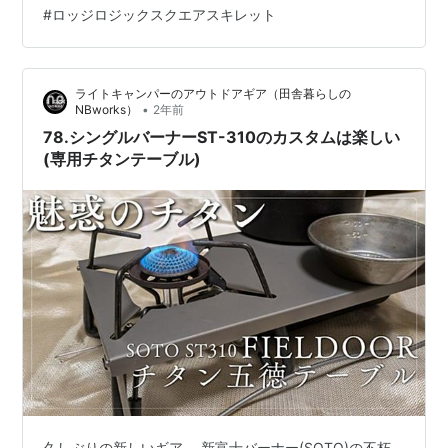
#
ロッジロジックスクエアスキレット
イズでもしっかり熱をお肉に伝えてくるから、美味しく
焼ける。 「これなら美味しくちゃんと焼ける」安心感が
素敵すぎる。 朝はホットサンドでスタート 食パンがぴっ
ライトキャンパーのアウトドアギア（田舎暮らしの
たり収まるサイズ感。 L…
•
NBworks）
2年前
78.シングルバーナーST-310のカスタムは楽しい
(専用チタンテーブル)
久しぶりの新しいギア。 新富士バーナー(SOTO)の不朽