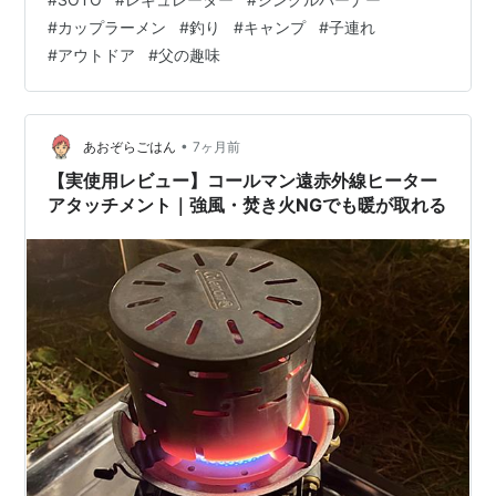
ーストーブ ST-310です。これ、単なる調理道具じゃない
#
カップラーメン
#
釣り
#
キャンプ
#
子連れ
んです。父親の平穏を守るための「最短・最強の解決
#
アウトドア
#
父の趣味
策」だと思っています。 プロの厨房を知るからこそ、外
では「引き算」をする 私は以前、イタリアンバルでフラ
イパンを振っていました。魚も自分でさばきますし、料
理にはそれなりにうるさい方で…
•
あおぞらごはん
7ヶ月前
【実使用レビュー】コールマン遠赤外線ヒーター
アタッチメント｜強風・焚き火NGでも暖が取れる