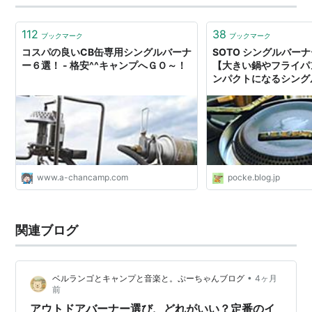
112
38
ブックマーク
ブックマーク
コスパの良いCB缶専用シングルバーナ
SOTO シングルバー
ー６選！ - 格安^^キャンプへＧＯ～！
【大きい鍋やフライパ
ンパクトになるシングル
ナマケモノキャンパー
け）
www.a-chancamp.com
pocke.blog.jp
関連ブログ
•
ベルランゴとキャンプと音楽と。ぷーちゃんブログ
4ヶ月
前
アウトドアバーナー選び、どれがいい？定番のイ