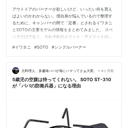
アウトドアのバーナーが欲しいけど、いったい何を買え
ばよいのかわからない。僕自身が悩んでいるので整理す
るために、キャンパーの間で「定番」とされるイワタニ
とSOTOの主要モデルの情報をまとめてみました。 スペ
ックだけでなく、それぞれのメリット・デメリットの口
コミも比較していますので、ぜひ参考にしてください。
#
イワタニ
#
SOTO
#
シングルバーナー
1. 岩谷産業（イワタニ / FORE WINDS） カセットガスの
代名詞、イワタニ。手軽に入手できるCB缶（カセットボ
ンベ）が使えて、信頼性は抜群です。 FW-OCB-JP：ア
•
ウトドアキャンプバーナー 発熱量： 2.7kW
元料理人、多趣味パパが海にハマってさぁ大変。
4ヶ月前
(2,300kcal/h) 重量： 約274g 収納サイズ： 幅82…
5歳児の空腹は待ってくれない。 SOTO ST-310
が「パパの防衛兵器」になる理由