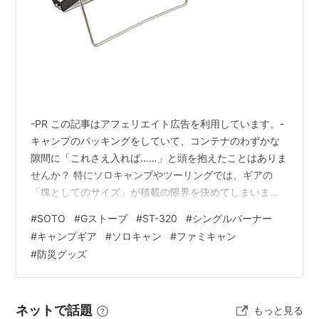
-PR この記事はアフェリエイト広告を利用しています。-
キャンプのパッキングをしていて、コンテナのわずかな
隙間に「これさえ入れば……」と頭を抱えたことはありま
せんか？ 特にソロキャンプやツーリングでは、ギアの
「塊としてのサイズ」が積載の限界を決めてしまいま
す。 私自身、IT業界でガジェットを使い倒し、キャンプ
#
SOTO
#
Gストーブ
#
ST-320
#
シングルバーナー
でも効率を重視するタイプですが、この「積載のパズ
#
キャンプギア
#
ソロキャン
#
ファミキャン
ル」にはいつも悩まされてきました。 そんな中、スペッ
#
防災グッズ
クを読み解くほどに「これこそが正解ではないか」と感
じたギアがあります。 それが、SOTO（ソト）の「Gス
トーブ ST-320」です。 25mmという数字が持つ、圧倒
ネットで話題
もっと見る
的な説得力 この製品の最…