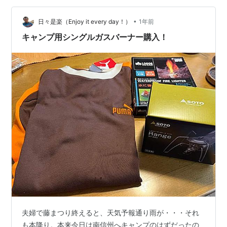
Coleman…
•
日々是楽（Enjoy it every day！）
1年前
キャンプ用シングルガスバーナー購入！
夫婦で藤まつり終えると、天気予報通り雨が・・・それ
も本降り。本来今日は南信州へキャンプのはずだったの