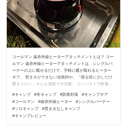
コールマン 遠赤外線ヒーターアタッチメントとは？ コー
ルマン 遠赤外線ヒーターアタッチメントは、シングルバ
ーナーの上に載せるだけで、手軽に暖が取れるヒーター
ギア。 焚き火ができない強風時や、「寝る前に少しだけ
暖まりたい」そんな場面で大活躍。 コンパクトで軽量。
ギアボックスの端っこにちょっと入れるだけ。冬キャン
#
キャンプ
#
冬キャンプ
#
防寒対策
#
キャンプギア
プは荷物が増えがちなのですが大丈夫。ガソリンバーナ
#
コールマン
#
線赤外線ヒーター
#
シングルバーナー
ーと組み合わせれば寒冷地でもガンガン使える。 一気に
#
ソロキャンプ
#
焚き火なしキャンプ
熱くする暖房ではなく、指先からじんわり効く“遠赤外線
#
キャンプレビュー
の暖かさ”が頼もしい。 Coleman(コールマン) 携帯用ヒー
ター 遠赤ヒーターアタッチメント キャンプ 170706