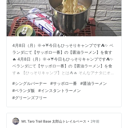
4月8日（月）🌞→☔今日もひっそりキャンプです⛺✨ ベ
ランダにて【サッポロ一番】の【醤油ラーメン】を食す
🔥 4月8日（月）🌞→☔今日もひっそりキャンプです⛺✨
ベランダにて【サッポロ一番】の【醤油ラーメン】を食
す🔥 【ひっそりキャンプ】とは⛺🔥 そんなアナタにオス
スメ(●´ω｀●)⛺🔥 今日はこんなです👇 調理だ🔥 完成だ
#
シングルバーナー
#
サッポロ一番
#
醤油ラーメン
✨ 実食だ🔥 まとめ⛺ 今日使った道具はこちら👇 【ひっそ
#
ベランダ飯
#
インスタントラーメン
りキャンプ】とは⛺🔥 ひっそりキャンプ、略して、ひそ
#
グリーンズフリー
キャン⛺ キャンプって楽しいですよね(*'ω'*)✨ 自然と一
体化して、美味しいものを食べたり飲んだり😋✨ ああ✨
自然の中でリフレッシュした～い⛺🔥✨ でも、この世
は…
•
Mt. Taro Trail Base 太郎山トレイルベース
2年前