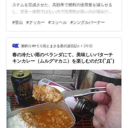
ステムを完成させた。高効率で燃料の使用量を減らせる
し、完全一体型ではないので汎用性が高いのが強みだ。
中華製高効率クッカーの実力をテスト 110サイズカート
#
登山
#
クッカー
#
コッヘル
#
シングルバーナー
リッジが収まる高効率クッカー 三本ゴトクストーブの使
用を想定 専用ストーブHORNET IIを入手せよ
HORNET（ホーネット）IIの特徴 本当に早くお湯が沸く
•
のか 208gの低燃費軽量クッキングシステム誕生 110サイ
鯉釣り🐟うり坊とまさる君の涙日記⭐
2年前
ズカートリッジが収まる高効率クッカー 中国が誇るアウ
春の冷たい雨のベランダにて、美味しいバターチ
トドア燃焼機器ブラ…
キンカレー（ムルグマカニ）を楽しむのだΣ(ﾟДﾟ)