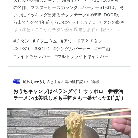
の名作、マスターピースのシングルバーナーST-310。 そ
いつにドッキング出来るチタンテーブルがFIELDOORか
ら出てたので1年前くらいにゲットしてた。 チタンの良さ
は（注意：ここからチタン愛が爆発します） 軽い・・・
チタンの重さは、銅の約50%・鉄の約60％とされていま
#
チタン
#
チタニウム
#
アウトドアとチタン
す。プラスチックかと思うほど軽い。 強い・・・ チタン
#
ST-310
#
SOTO
#
シングルバーナー
#
車中泊
の強度は、鉄の約2倍、アルミニウムの約3倍！まじか
#
ライトキャンパー
#
ウルトラライトキャンパー
よ。どうかしてるぜ！ 錆びない・・・ とくに、「海水耐
食性」に強い。まぁ海水に使う用途は浮かばないけ
ど・・・（笑） サビにくいということは、つまり「長持
ちする」とい…
•
鯉釣り🐟うり坊とまさる君の涙日記⭐
2年前
おうちキャンプはベランダで！ サッポロ一番醬油
ラーメンは美味しさも手軽さも一番だったΣ(ﾟДﾟ)