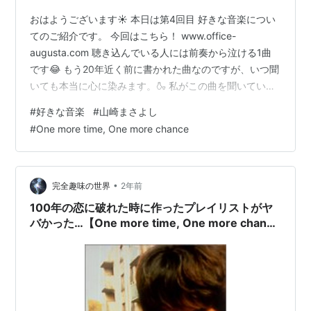
おはようございます☀️ 本日は第4回目 好きな音楽につい
てのご紹介です。 今回はこちら！ www.office-
augusta.com 聴き込んでいる人には前奏から泣ける1曲
です😂 もう20年近く前に書かれた曲なのですが、いつ聞
いても本当に心に染みます。🍶 私がこの曲を聞いていた
のが大学生の頃で、当時、自身が所属していたアカペラ
#
好きな音楽
#
山崎まさよし
バンドでもリードボーカルでこの曲を歌うなど、とにか
#
One more time, One more chance
くハマった1曲です。🎤 それでは、 ここからは
rarikkumaxによるこの曲の解釈です。(ただの個人の感想
です🙇‍♂️) さて、この曲の魅力ですが、失った何かへの思い
や、どうにもならない切なさが強く表現されています。
•
完全趣味の世界
2年前
…
100年の恋に破れた時に作ったプレイリストがヤ
バかった…【One more time, One more chance
/ 山崎まさよし(1997年)】すべてがそのままズバ
リだった歌詞とタイトル。