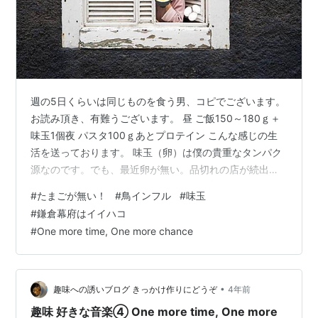
週の5日くらいは同じものを食う男、コピでございます。
お読み頂き、有難うございます。 昼 ご飯150～180ｇ＋
味玉1個夜 パスタ100ｇあとプロテイン こんな感じの生
活を送っております。 味玉（卵）は僕の貴重なタンパク
源なのです。でも、最近卵が無い。品切れの店が続出で
す。僕は探し回ります。向いのホーム、路地裏の窓、こ
#
たまごが無い！
#
鳥インフル
#
味玉
んなとこに売ってる訳ないのに・・・。 どうやら鳥イン
#
鎌倉幕府はイイハコ
フルエンザの影響らしいです。スーパーから卵が無くな
#
One more time, One more chance
った原因・・・。早く元に戻って欲しいと願います。 そ
うそう。味玉の話ですけど。味玉のタレって簡単に作れ
るんですよ。 醤油４：水３：みりん２：砂糖１ この4：
3：2：1を覚えておけば…
•
趣味への誘いブログ きっかけ作りにどうぞ
4年前
趣味 好きな音楽④ One more time, One more