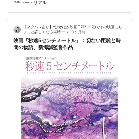
#
チュートリアル
ンチメートル」の主題歌に使用され，「One more time,
One more …
【ネタバレあり】*ぽかぽか映画日和* ー 秒でその映画にち
•
ょっと詳しくなる場所 ー
10ヶ月前
映画『秒速5センチメートル』：切ない距離と時
間の物語、新海誠監督作品