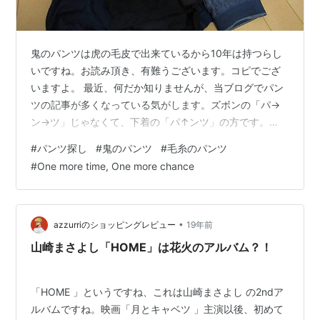
鬼のパンツは虎の毛皮で出来ているから10年は持つらし
いですね。お読み頂き、有難うございます。コピでござ
いますよ。 最近、何だか知りませんが、当ブログでパン
ツの記事が多くなっている気がします。ズボンの「パ→
ン→ツ」じゃなくて、下着の「パ↑ンツ」の方です。
www.copinoheya.com www.copinoheya.com パンツの
#
パンツ探し
#
鬼のパンツ
#
毛糸のパンツ
記事というか、パンツの生地というか・・・。とにか
#
One more time, One more chance
く、ユニクロの履き心地抜群と感じていたパンツが今は
売っていないのが、最近の悩みなのです。こんなパンツ
です！と写真を載せたいところですが、使用中のパンツ
はコンプラ的にマズいと思いました。探しているのは本
•
azzurriのショッピングレビュー
19年前
当です。別にユ…
山崎まさよし「HOME」は花火のアルバム？！