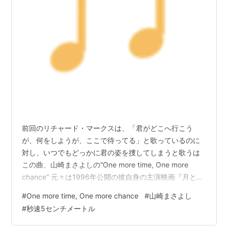
前回のリチャード・マークスは、「君がどこへ行こう
が、何をしようが、ここで待ってる」と歌っているのに
対し、いつでもどっかに君の姿を捜してしまうと歌うは
この曲、山崎まさよしの“One more time, One more
chance” 元々は1996年公開の彼自身の主演映画『月とキ
ャベツ』の主題歌でしたが、後の新海誠監督による『秒
#
One more time, One more chance
#
山崎まさよし
速5センチメートル』(2007年公開) に使われたことでご
#
秒速5センチメートル
存知の方も多いと思います。 私が山崎まさよしを知った
のは、SMAPに提供した『セロリ』でした。 何かヘンテ