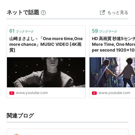
コな歌だなぁというのが第一印象です。リアルな野菜と
ネットで話題
もっと見る
してのセロリ同様、私の口には合わなかったみたい
で。。 …
61
59
ブックマーク
ブックマーク
山崎まさよし - 「One more time,One
HD 高画質 秒速5セン
more chance」MUSIC VIDEO [4K画
More Time, One Mor
質]
per second 1920x1
www.youtube.com
www.youtube.com
関連ブログ