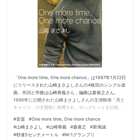
「One more time, One more chance」は1997年1月22日
にリリースされた山崎まさよしさんの4枚目のシングル楽
曲。作詞と作曲は山崎将義さん，編曲は森俊之さん。
1996年に公開された山崎まさよしさんの主演映画「月と
キャベツ」の主題歌に採用され，ロングヒットを記録。
2020年11月には山崎まさよしさんが出演しているスクウ
#
音楽
#
One more time, One more chance
ェア･エニックスのアプリゲーム「ロマンシング サガ リ･
#
山崎まさよし
#
山崎将義
#
森俊之
#
新海誠
ユニバース」2周年キャンペーンのTV CMソングに採用。
#
秒速5センチメートル
#
M-1グランプリ
2007年に公開された新海誠監督のアニメ映画「秒速5セ