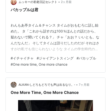
•
ムッキーの初老日記セレクト
2ヶ月前
バカップルは君
わんもあ亭タイム＆チャンス タイムがおもむろに話し始
めた。 タ「これから話すのは100％ほんとの話だから、
疑わないで聞いてくれる？」 チャ「おお？ いいとも。な
んだなんだ」 そしてタイムは語りだしたのだが それはさ
すがの私でも信じられないような タイムの学生時代の恋
の？思い出だった。 -*-*-*-*-*-*タイムは語る*-*-*-*-*
#
イチャイチャ
#
ジャイアントスィング
#
バカップル
あれは、たしか5月、新緑が眩しい爽やかな季節のこと
#
One more time, One more chance
さ。 当時付き合ってた彼と、土曜日に近所の公園に行っ
たんだよ。 私も彼氏も照れ屋っつうかさ、人前でイチャ
イチャするのが大嫌いで 手をつないで歩くのも「そんな
ことやってられっか！」って感じだったんだよ。 なの
•
ALKAN‐しどろもどろでも声は出るなり。‐
7ヶ月前
に…
One More Time, One More Chance