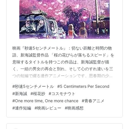
映画『秒速5センチメートル』：切ない距離と時間の物
語、新海誠監督作品 「桜の花びらが落ちるスピード」を
意味するタイトルを持つこの作品は、新海誠監督が描
く、一組の男女の再会と別れ、そして心のすれ違いを三
つの短編で綴る連作アニメーションです。思春期の少年
少女が抱える純粋な想いと、時間や距離によって生まれ
#
秒速5センチメートル
#
5 Centimeters Per Second
るどうしようもない喪失感を、圧倒的な美しさの映像と
#
新海誠
#
桜花抄
#
コスモナウト
ともに描き切っています。舞台となるのは、東京、栃
#
One more time, One more chance
#
青春アニメ
木、そして鹿児島・種子島。現実と見紛うほどの緻密な
#
連作短編
#
映画レビュー
#
映画感想
背景描写と、琴線に触れるストーリーテリングで、多く
の観客の心を捉えた作品です。人生における「別れ」
と、そこからいかにして前に進むかという普遍的なテー