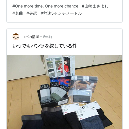
し(1997年)」とは 「One more time, One more
#
One more time, One more chance
#
山崎まさよし
chance『秒速5センチメートル』Special Edition」 すべ
#
名曲
#
失恋
#
秒速5センチメートル
てがそのままズバリだった歌詞とタイトル すべてがその
ままズバリだった歌詞とタイトル …
•
コピの部屋
5年前
いつでもパンツを探している件