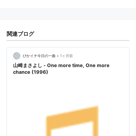
One more time,One more
chance 「秒速5センチメート
ル」Special Edition
アーティスト:
山崎まさよし,山崎将義,
関連ブログ
天門,森俊之,サントラ
出版社/メーカー:
NAYUTAWAVE RECORDS
発売日:
2007/03/03
メディア:
CD
•
ぴかイチ今日の一曲
1ヶ月前
購入
: 12人
クリック
: 127回
この商品を含むブログ (88件) を見る
山崎まさよし - One more time, One more
chance (1996)