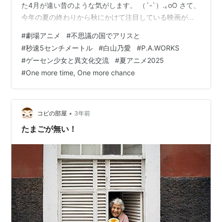
た4月が遠い昔のような気がします。 （´-`）.｡oO さて、
今年の夏の終わりから秋にかけて注目している映画があ
ります。 1つは10月に公開される実写版の「秒速5センチ
#
劇場アニメ
#
不思議の国でアリスと
メートル」です。 引用元:映画.comより 秒速5センチメー
#
秒速5センチメートル
#
白山乃愛
#
P.A.WORKS
トルは自分と新海誠監督作品との出会いの作品でありま
#
ゲーセン少女と異文化交流
#
夏アニメ2025
す。 引用元: 「秒速5センチメートル」公式サイトより 新
#
One more time, One more chance
海監督の感性フィルターを通して描かれる何気ない日常
風景の、美しすぎる色遣いの虜になって後戻りできなく
な…
•
コピの部屋
3年前
たまごが無い！