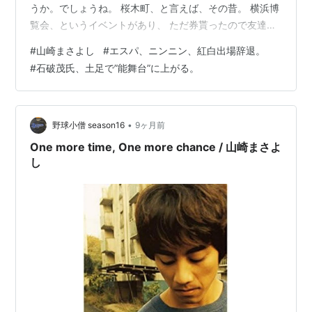
うか。でしょうね。 桜木町、と言えば、その昔。 横浜博
覧会、というイベントがあり、 ただ券貰ったので友達と
２人で行ったんですが、 そこで、逆ナンされたのを思い
#
山崎まさよし
#
エスパ、ニンニン、紅白出場辞退。
出します。 おにーさんたち、２人なの？ えー！じゃあい
#
石破茂氏、土足で”能舞台”に上がる。
っしょに回ろうよ！ だって。 バブル期の女子は、 積極
的な人が多かったのかもしれません。 しかし、あまりに
もついていけないテンションだったので、 観覧車だけ一
緒に乗って、オサラバしました。 積極的な女子は…
•
野球小僧 season16
9ヶ月前
One more time, One more chance / 山崎まさよ
し