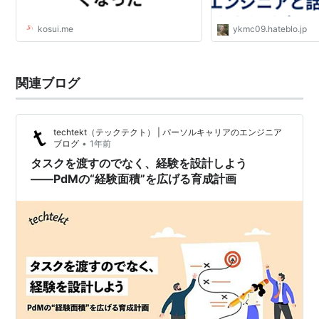
kosui.me
ykmc09.hateblo.jp
関連ブログ
techtekt（テックテクト） | パーソルキャリアのエンジニア
•
ブログ
1年前
タスクを渡すのでなく、経験を設計しよう
――PdMの“経験面積”を広げる育成計画