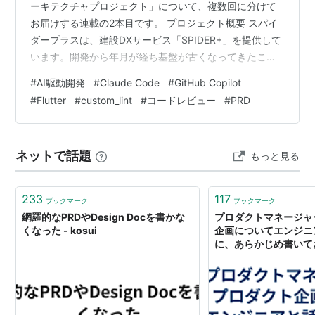
ーキテクチャプロジェクト」について、複数回に分けて
お届けする連載の2本目です。 プロジェクト概要 スパイ
ダープラスは、建設DXサービス「SPIDER+」を提供して
います。開発から年月が経ち基盤が古くなってきたこと
から、現在SPIDER+では大規模なリアーキテクチャに取
#
AI駆動開発
#
Claude Code
#
GitHub Copilot
り組んでいます。スマホアプリをFlutterに刷新するとと
#
Flutter
#
custom_lint
#
コードレビュー
#
PRD
もに、Flutterアプリと既存システム（PHP）の間に新し
い中継サーバー（Rust/Axum）を設けることで、既存機
能を段階的に移行しています。
ネットで話題
もっと見る
233
117
ブックマーク
ブックマーク
網羅的なPRDやDesign Docを書かな
プロダクトマネージャ
くなった - kosui
企画についてエンジニ
に、あらかじめ書いて
ト（ラフな PRD テ
の） - ykmc09 blog