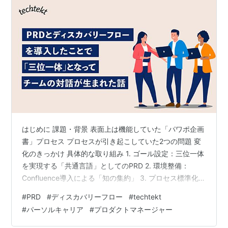
はじめに 課題・背景 表面上は機能していた「パワポ企画
書」プロセス プロセスが引き起こしていた2つの問題 変
化のきっかけ 具体的な取り組み 1. ゴール設定：三位一体
を実現する「共通言語」としてのPRD 2. 環境整備：
Confluence導入による「知の集約」 3. プロセス標準化：
誰でも品質を保てる「ディスカバリーフロー」の作成 4.
#
PRD
#
ディスカバリーフロー
#
techtekt
浸透と改善：チームの反発を乗り越えた「対話」と「学
#
パーソルキャリア
#
プロダクトマネージャー
習」 結果・学び 取り組みがもたらした、確かな成果 最
大の学び：「完璧」ではなく「改善」を前提とすること