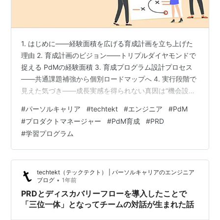
1. はじめに――経験面積を広げる育成計画を立ち上げた
理由 2. 育成計画のビジョン――トリプルダイヤモンドで
捉える PdMの経験面積 3. 育成プログラム設計プロセス
――共通課題補強から個別ロードマップへ 4. 実行段階で
見えた気づき――成長実感を得られない真因は“機会設
計”だった 5. 今後の展望――育成計画も“プロダクト” 6.
#
パーソルキャリア
#
techtekt
#
エンジニア
#
PdM
おわりに――経験面積を共に広げる仲間へ 1. はじめに
#
プロダクトマネージャー
#
PdM育成
#
PRD
――経験面積を広げる育成計画を立ち上げた理由 ダイレ
#
学習プログラム
クト・ソーシングサービス「dodaダイレクト」のプロダ
クトマネージャー（PdM）を務めている金野（かねの）
です。 「dodaダイレクト」のPdM組織は現在9…
techtekt（テックテクト） | パーソルキャリアのエンジニア
•
ブログ
1年前
PRDとディスカバリーフローを導入したことで
「三位一体」となってチームの対話が生まれた話