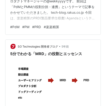
ロダクトマネージャーの@wekkyyyyです。 前回は
「PdMとPMMの役割分担・連携」というテーマで記事を
かかせていただきました。 tech-blog.rakus.co.jp 今回
は、楽楽精算のPRD(製品要求仕様書) Agendaというテー
マでブログを記載します。 目次は以下となります。 対象
#
PdM
#
PM
#
PRD
#
楽楽精算
読者 前提 楽楽精算のPRD(製品要求仕様書) Agenda(一
部) 一番重要と考えるAgenda Contentsサンプル ラクス
のPdMとして活躍してみませんか?
•
SO Technologies 開発者ブログ
5年前
5分でわかる「MRD」の役割とエッセンス