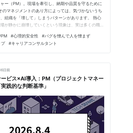
ャー（PM）。現場を牽引し、納期や品質を守るために
そのマネジメントのあり方によっては、気づかないうち
、組織を「壊して」しまうパターンがあります。 熱心
現場が静かに崩壊していくという現象は、実は多くの職場
す。今回は、特定の個人を責めるのではなく、なぜそうし
#
PM
#
心理的安全性
#
バグを憎んで人を憎まず
か、私が数々の現場で見てきたリーダーたちの姿をもと
ップ
#
キャリアコンサルタント
ュニケーションに…
16日前
ービス×AI導入：PM（プロジェクトマネー
「実践的な判断基準」