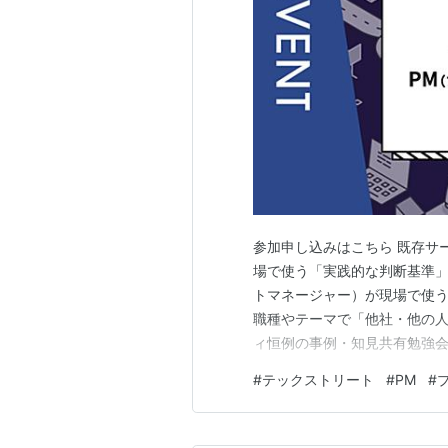
参加申し込みはこちら 既存サ
場で使う「実践的な判断基準」 
トマネージャー）が現場で使う
職種やテーマで「他社・他の人って
ィ恒例の事例・知見共有勉強会
プロダクトやサービス」へAI
#
テックストリート
#
PM
#
こで本イベントでは、「既存サ
価し、導入を判断している…