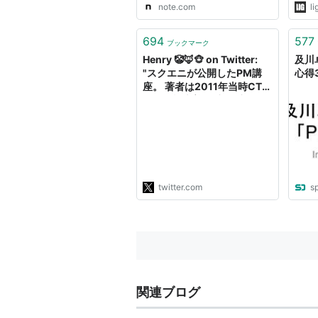
note.com
li
694
577
ブックマーク
Henry 🤡🦊🐵 on Twitter:
及川
"スクエニが公開したPM講
心得
座。 著者は2011年当時CTO
だった橋本善久氏。 氏はこ
の後、酷い初代FF14の立て
直しに貢献し成功に導いてい
る。 10年経っても色褪せて
おらず、プロジェクト管理に
携わる方は必読。 画像は抜
粋したも…
twitter.com
s
https://t.co/qGRAg2n5q6"
関連ブログ