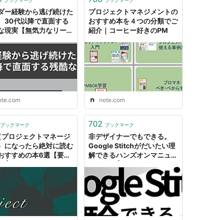
ブックマーク
ブックマーク
ダー経験から逃げ続けた
プロジェクトマネジメントの
、30代以降で直面する
おすすめ本を４つの分類でご
な現実【無気力なリーダ
紹介｜コーヒー好きのPM
 #8】｜無気力なPM
ote.com
note.com
702
ブックマーク
ブックマーク
（プロジェクトマネージ
非デザイナーでもできる。
）になったら絶対に読む
Google Stitchがだいたい理
おすすめの本6選【要約
解できるハンズオンマニュア
 | 株式会社LIG(リグ)
ル｜すぅ | AI駆動PM
X支援・システム開発・
b制作