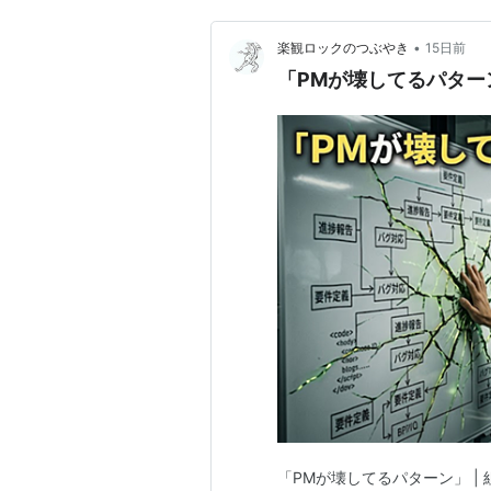
•
楽観ロックのつぶやき
15日前
「PMが壊してるパターン
「PMが壊してるパターン」 | 