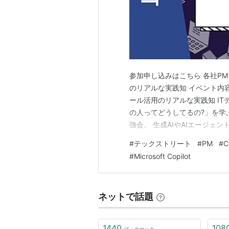
参加申し込みはこちら 各社P
のリアルな実践知 イベント内容
ール活用のリアルな実践知 I
の人ってどうしてるの?」を学ぶ、
強会。 生成AIやAIエージェ
プロセスは激変しています。本
#
テックストリート
#
PM
#
C
使いこなしているか？」とい
#
Microsoft Copilot
統括（進捗管理、品質、…
ネットで話題
1440
108