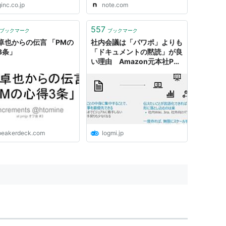
ginc.co.jp
note.com
557
ブックマーク
ブックマーク
卓也からの伝言 「PMの
社内会議は「パワポ」よりも
3条」
「ドキュメントの黙読」が良
い理由 Amazon元本社PM
が5つのポイントで教える、
資料の書き方 | ログミー
Business
peakerdeck.com
logmi.jp