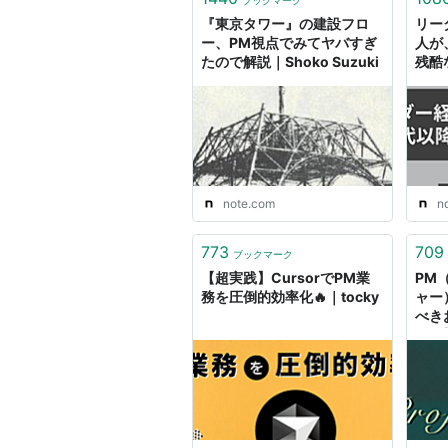
ブックマーク
『東京タワー』の建設フロ
リー
ー、PM視点でみてヤバすぎ
人が
たので解説｜Shoko Suzuki
残酷
ー論
note.com
n
773
709
ブックマーク
【超実践】CursorでPM業
PM
務を圧倒的効率化🔥｜tocky
ャー
べき
付き】
｜D
We