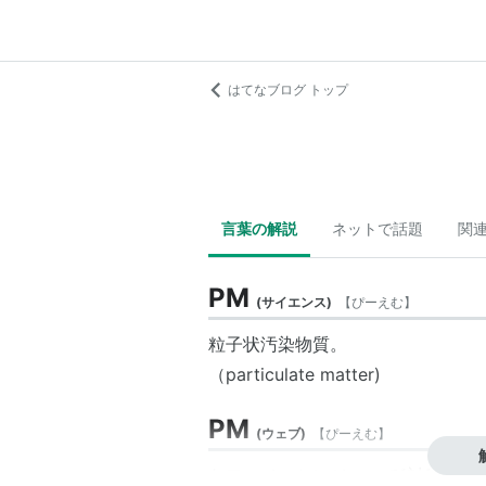
はてなブログ トップ
言葉の解説
ネットで話題
関
PM
(
サイエンス
)
【
ぴーえむ
】
粒子状汚染物質。
（particulate matter)
PM
(
ウェブ
)
【
ぴーえむ
】
ヤフーメッセンジャーで1対1の個