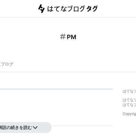
PM
連ブログ
はてな
はてな
はてな
Copyrig
解説の続きを読む
人チャットのこと