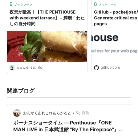
9
8
ブックマーク
ブックマーク
夜景が最高！【THE PENTHOUSE
GitHub - pocketjoso
with weekend terrace】 - 満喫！わた
Generate critical css
しの自分時間
pages
www.eriza.info
github.com
関連ブログ
•
おんがくあれこれあらかると
5ヶ月前
ボーナスショータイム ― Penthouse『ONE
MAN LIVE in 日本武道館 "By The Fireplace"』ラ
イブレポ（3/16）