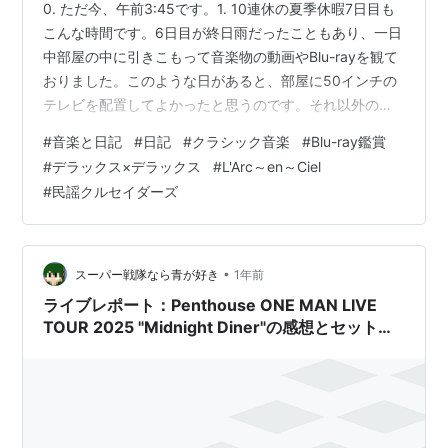
0. ただ今、午前3:45です。1. 10連休の夏季休暇7日目も
こんな時間です。6日目が終日雨だったこともあり、一日
中部屋の中に引きこもって音楽物の動画やBlu-rayを観て
おりました。このような日があると、部屋に50インチの
テレビを配置してよかったと思うのです。それ以外の日
はただのインテリアと化しているのですがね。2. なにせ
#
音楽と日記
#
日記
#
クラシック音楽
#
Blu-ray鑑賞
午前中からずっと観ていましたから、何を観たっけ？状
#
デラックス×デラックス
#
L'Arc～en～Ciel
態で。そうそう、まずはルツェルン祝祭管弦楽団のマー
#
民謡クルセイダーズ
ラー第7番を。アバド指揮の演奏ですね。Blu-rayで。音
源だけで聴くとやはり難解にも捉えられる作品ですが、
映像を伴うことで格段に理解が深まります。「こんな楽
器を使ってい…
•
スーパー戦隊なら青が好き
1年前
ライブレポート：Penthouse ONE MAN LIVE
TOUR 2025 "Midnight Diner"の感想とセットリ
スト