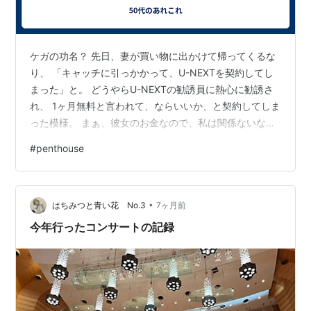
ケガの功名？ 先日、妻が買い物に出かけて帰ってくるな
り、 「キャッチに引っかかって、U-NEXTを契約してし
まった」と。 どうやらU-NEXTの勧誘員に熱心に勧誘さ
れ、 1ヶ月無料と言われて、ならいいか、と契約してしま
った模様。 まぁ、彼女のお金なので、私は関係ないなと
思ってたのですが、 U-NEXTのラインナップを見ていた
#
penthouse
ら、 3月16日に開催されるPenthouseの武道館公演の中
継があるじゃないですか！ 2年位前に知って、私の好き
なバンドであるPenthouse。 月曜公演だったので、諦め
•
ていたのですが、まさかU-NEXTで観られるとは。 夕飯
はちみつと青い花 No.3
7ヶ月前
とお風呂を早めに終えて、TVの前でスタンバイ…
今年行ったコンサートの記録