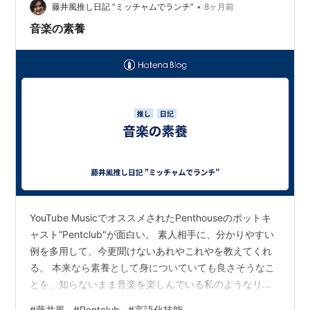
•
2025『HUMAN UNIVERSE』サントリーホール ３．5/25
藤井風推し日記 ”ミッチャムでランチ”
8ヶ月前
Penthouse「Penthouse ONE M…
音楽の素養
YouTube MusicでオススメされたPenthouseのポットキ
ャスト”Pentclub"が面白い。 素人相手に、分かりやすい
例を多用して、今更聞けないあれやこれやを教えてくれ
る。 本来なら素養として身についていても良さそうなこ
とを、知らないまま音楽を楽しんでいる私のようなリス
ナーには、目からウロコの腑に落ち感を与えてくれる。
#
藤井風
#
Pentclub
#
言語化技能