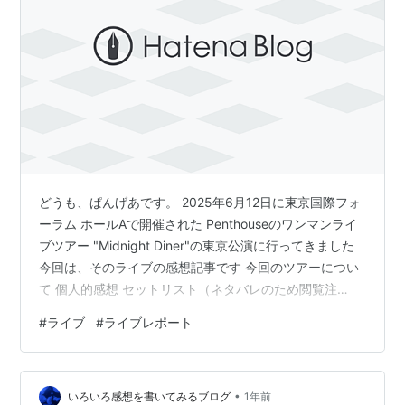
どうも、ぱんげあです。 2025年6月12日に東京国際フォ
ーラム ホールAで開催された Penthouseのワンマンライ
ブツアー "Midnight Diner"の東京公演に行ってきました
今回は、そのライブの感想記事です 今回のツアーについ
て 個人的感想 セットリスト（ネタバレのため閲覧注
意！！） 今回のツアーについて 今回のツアーは、 2025
#
ライブ
#
ライブレポート
年5月から6月にかけて日本全国5都市と台北にて開催さ
れた 全6公演のワンマンツアーで、台北での初ワンマン
ライブが開催されたツアーです 私はPenthouseのライブ
•
は初めてで少し緊張のライブ参加でした！ 個人的感想 今
いろいろ感想を書いてみるブログ
1年前