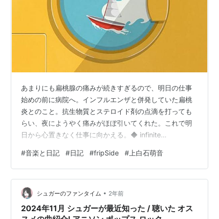
あまりにも扁桃腺の痛みが続きすぎるので、明日の仕事
始めの前に病院へ。インフルエンザと併発していた扁桃
炎とのこと。抗生物質とステロイド剤の点滴を打っても
らい、夜にようやく痛みがほぼ引いてくれた。これで明
日から心置きなく仕事に向かえる。◆ infinite
Resonance 3 / fripSide (2024 96/24)年末年始のイベン
#
音楽と日記
#
日記
#
fripSide
#
上白石萌音
ト事…とは言えども今年は何もなかったも同然なのだ
が、それらが一通り片付き、病院へも行き、ほっと落ち
着いたところでこれを。にぎやかに新年を迎えることを
•
忘れていたかのような気持ちになる。◆ Laundry /
シュガーのファンタイム
2年前
Penthouse (2024 48/24)リリース時…
2024年11月 シュガーが最近知った / 聴いた オス