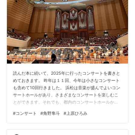
読んだ本に続いて、2025年に行ったコンサートを書きと
めておきます。 昨年は１１回、今年は小さなコンサート
も含めて10回行きました。 浜松は音楽が盛んでよいコン
サートホールがあり、さまざまなコンサートを楽しむこ
とができます。それでも、都内のコンサートホールから
お知らせのメルマガが届くと、今までのように気軽には
#
コンサート
#
角野隼斗
#
上原ひろみ
行けないという一抹の寂しさも感じます。 １．2/16 角野
隼斗全国ツアー2025『HUMAN UNIVERSE』大阪シンフ
ォニーホール ２．2/22 角野隼斗全国ツアー