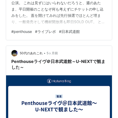
公演。 これは見ずにはいられないだろうと、週のあた
ま、平日開催のことなぞ何も考えずにチケットの申し込
みをした。 蓋を開けてみれば先行抽選でほとんど埋ま
り、一般発売そして機材開放席も即日SOLD OUT。 とん
っっっでもなく素晴らしいステージでして、アウトプッ
#
penthouse
#
ライブレポ
#
日本武道館
トがてら語り尽くしていきます。 セットリスト 1.
Welcome to the Penthouse2. Planetaly3. ナンセンス4.
Stargazer5. 青く在れ6. Minute by Minute7. Live in This
•
WayCateen's Time8. Smo…
50代のあれこれ
5ヶ月前
Penthouseライヴ＠日本武道館～U-NEXTで観ま
した～