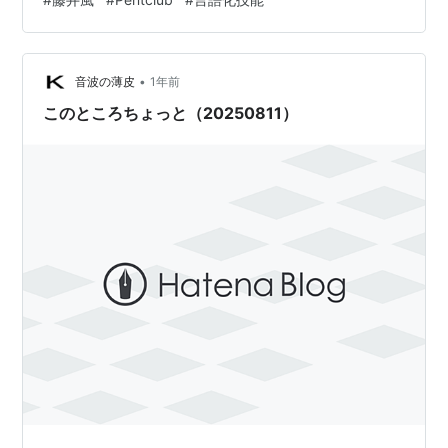
だからって、また私がガッツリ理解したかというと、シ
ャンプーの後のワンコのように全身で否定しなくちゃい
けないんだけどね。 言語化するテクニックは大事だね。
•
専門家同士ならともかく、世の中、何となく生きてる人
音波の薄皮
1年前
が大半なんだからね。 何となくじゃなく、しっかり生き
このところちょっと（20250811）
ている藤…