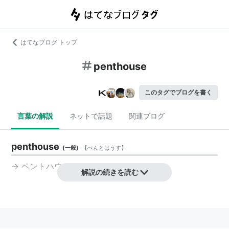
はてなブログ トップ
penthouse
このタグでブログを書く
言葉の解説
ネットで話題
関連ブログ
penthouse
(
一般
)
【
ぺんとはうす
】
→
ペントハウス
解説の続きを読む