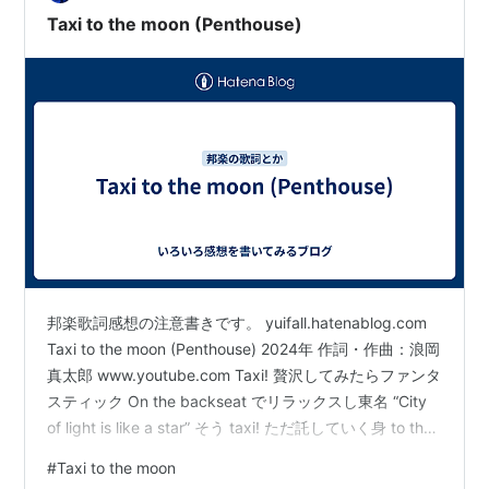
回行ったライブ会場は東京国際フォ…
Taxi to the moon (Penthouse)
邦楽歌詞感想の注意書きです。 yuifall.hatenablog.com
Taxi to the moon (Penthouse) 2024年 作詞・作曲：浪岡
真太郎 www.youtube.com Taxi! 贅沢してみたらファンタ
スティック On the backseat でリラックスし東名 “City
of light is like a star” そう taxi! ただ託していく身 to the
ギャラクシー 騒げ 令和圏抜け出して 天の上 to the
#
Taxi to the moon
moon! この曲はサビの日本語詞がそのまま英語詞として