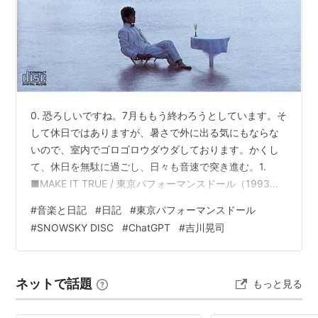
0. 恐ろしいですね。7月ももう終わろうとしています。そ
して休日ではありますが、暑さで外に出る気にもならな
いので、室内でゴロゴロウダウダしております。かくし
て、休日を無駄に過ごし、日々も音速で突き進む。1.
■MAKE IT TRUE / 東京パフォーマンスドール（1993）
聴いておりますなう。このブログに何度登場したことか
#
音楽と日記
#
日記
#
東京パフォーマンスドール
も分からないほどに聴きまくっているのに聴き飽きてい
#
SNOWSKY DISC
#
ChatGPT
#
吉川晃司
ない本作。今日もまたふと聴きたくなったので再生して
おります。ノンストップスタイルで展開されるダンスチ
ューンの息もつかせぬ大連続。この息苦しさと溺れそう
ネットで話題
もっと見る
な感覚が何度聴いてもたまらないのですよね。ほぼリア
ルタイムで聴いているので…