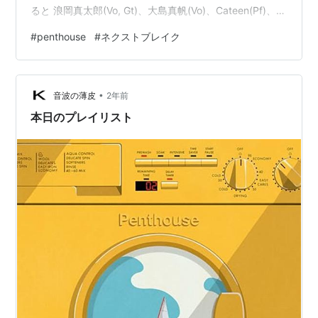
ると 浪岡真太郎(Vo, Gt)、大島真帆(Vo)、Cateen(Pf)、矢
野慎太郎(Gt)、大原拓真(Ba)、平井辰典(Dr)による6人組
#
penthouse
#
ネクストブレイク
ツイン“リード”ヴォーカル・バンド。大学時代に所属した
バンドサークル「東大POMP」のOBである現メンバー
が、ヴォーカルの浪岡を中心に集まり2019年6月より活
•
動開始。これまでオリジナル楽曲に加え、アレンジを施
音波の薄皮
2年前
した様々なジャンル…
本日のプレイリスト