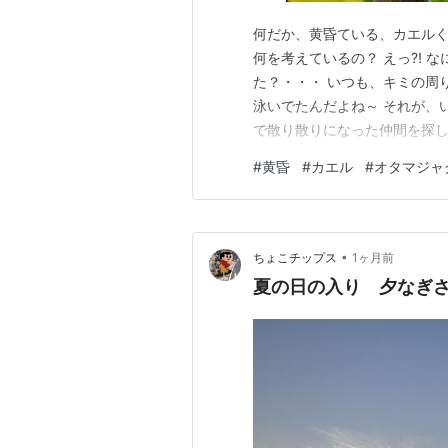
何だか、黄昏ている、カエルく
何を考えているの？ えっ⁈ 
た？・・・ いつも、キミの周
泳いでたんだよね～ それが、
で散り散りになった仲間を探し
エルくんは、黙って目をとじた
#
黄昏
#
カエル
#
オタマジャ
がて成長してカエルになると、
になったボクは、いろんな虫や
•
ちょこチップス
1ヶ月前
夏の日の入り 夕なぎ