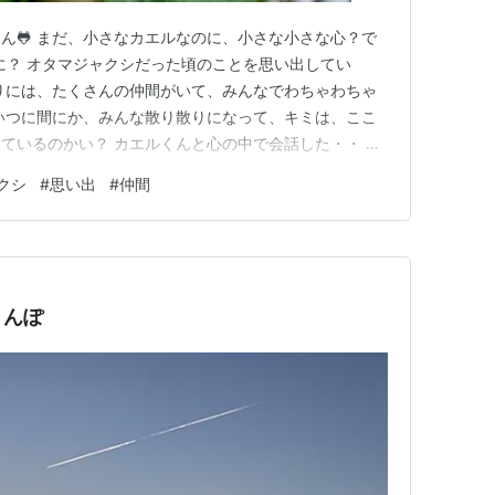
ん🐸 まだ、小さなカエルなのに、小さな小さな心？で
なに？ オタマジャクシだった頃のことを思い出してい
りには、たくさんの仲間がいて、みんなでわちゃわちゃ
いつに間にか、みんな散り散りになって、キミは、ここ
ているのかい？ カエルくんと心の中で会話した・・ カ
 カエルは生まれる時は、大勢で生まれてくるけど、や
クシ
#
思い出
#
仲間
一人で生きていく・・ だからさ～カエルになって自由
、植物、生き物に、たくさ…
さんぽ