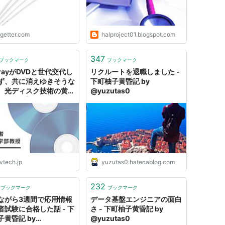
ogetter.com
halproject01.blogspot.com
347
ブックマーク
ブックマーク
-rayがDVDと世代交代し
リクルートを退職しました -
ず、共に消えゆきそうな
下町柚子黄昏記 by
。光ディスク技術の黄昏
@yuzutas0
ォーカス】 - レバテック
vtech.jp
yuzutas0.hatenablog.com
232
ブックマーク
ブックマーク
ながら3週間で応用情報
データ基盤エンジニアの面白
者試験に合格した話 - 下
さ - 下町柚子黄昏記 by
子黄昏記 by
@yuzutas0