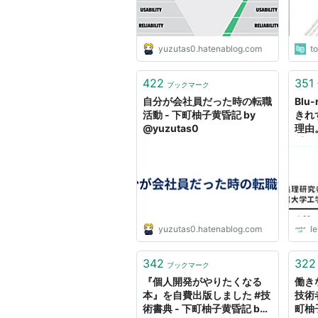
yuzutas0.hatenablog.com
t
422
351
ブックマーク
自分が会社員だった時の転職
Blu
活動 - 下町柚子黄昏記 by
きれ
@yuzutas0
理由
【フ
LAB
yuzutas0.hatenablog.com
le
342
322
ブックマーク
『個人開発がやりたくなる
働き
本』を自費出版しました #技
技術
術書典 - 下町柚子黄昏記 by
町柚