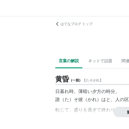
はてなブログ トップ
言葉の解説
ネットで話題
関
黄昏
(
一般
)
【
たそがれ
】
日暮れ時。薄暗い夕方の時分。
誰（た）そ彼（かれ）はと、人の区
転じて、盛りを過ぎて終わりに近づ