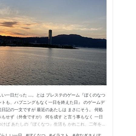
しい一日だった …。とは プレステのゲーム『ぼくのなつ
ントも、ハプニングもなく一日を終えた日』 のゲームデ
絵日記の一文ですが 最近のあたしは まさにそう。 何処
べもせず（外食ですが） 何を成す と言う事もなく 一日
つけば あたしの『ぼくなつ』生活も かれこれ、二年を過
。 折角、この自由気ままに過ごせるはずの 『人生下り坂
ばらしい一日
#
ぼくなつ
#
イラスト
#
夕なぎさんぽ