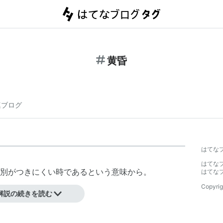
黄昏
連ブログ
はてな
はてな
別がつきにくい時であるという意味から。
はてな
Copyrig
こうとするころもさす。
解説の続きを読む