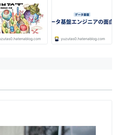
zutas0
uzutas0.hatenablog.com
yuzutas0.hatenablog.com