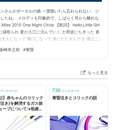
ンさんがボーカルの曲 一度聴いたら忘れられない、ジ
したね。 メロディも印象的で、しばらく耳から離れな
 2015 One Night Circle 【歌詞】 Hello,Little Girl
に縁取られ 夏が入江に沈んでいく 土用波にちぎった 蒼
は大人になって 無口になって 海にたたずんでる 僕はこ
 ディナーに出かけよう 「都合のいい時だけ いつも電話
坂崎幸之助
#
黄昏
声に 僕は肩をそっと抱きよ…
もっと見る
730
ブックマーク
ブックマーク
記】赤ちゃんのコリック
黄昏泣きとコリックの話
昏泣き)を解消するガス抜
ューブについて→助産師
に穴が開く可能性がある
険」 - Togetterまと