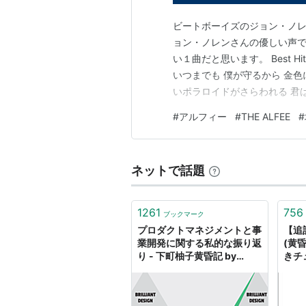
ビートボーイズのジョン・ノレ
ョン・ノレンさんの優しい声で
い１曲だと思います。 Best Hit Alfee
いつまでも 僕が守るから 金色
いポラロイドがさらわれる 君
こで見てるよ 気がすんだなら
#
アルフィー
#
THE ALFEE
#
をしてごめんね」 君の小さな
ネットで話題
1261
756
ブックマーク
プロダクトマネジメントと事
【追
業開発に関する私的な振り返
(黄
り - 下町柚子黄昏記 by
きチ
@yuzutas0
「腸
ので危
め