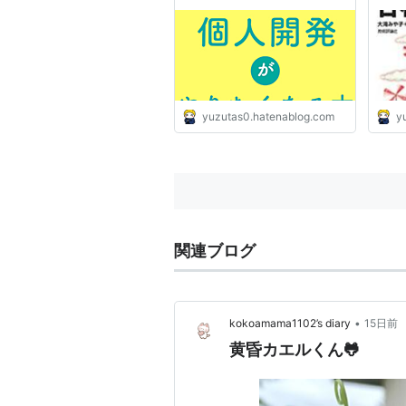
@yuzutas0
@yu
yuzutas0.hatenablog.com
y
関連ブログ
•
kokoamama1102’s diary
15日前
黄昏カエルくん🐸