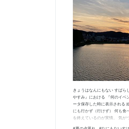
きょうはなんにもない すばら
やすみ』における 『何のイベ
ータ保存した時に表示される 
にも行かず（行けず） 何も食
を終えているのが実情。 気が
ぎてしまっている 今日この頃
#
夏の夕暮れ
#
なにもないす