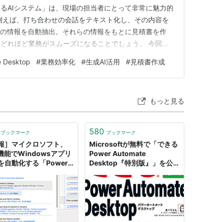
るAIシステム」は、現場の担当者にとって非常に魅力的
例えば、打ち合わせの会話をテキスト化し、その内容を
どの情報を自動抽出。それらの情報をもとに見積書を作
どれほど業務がスムーズになることでしょう。 今回
sktop（以下PAD）とChatGPT APIを使って、会話テキストか
e Desktop
#
業務効率化
#
生成AI活用
#
見積書作成
テムを構築してみました。低コストかつノーコード寄りの
もっと見る
580
ブックマーク
ブックマーク
報］マイクロソフト、
Microsoftが無料で「できる
機能でWindowsアプリ
Power Automate
を自動化する「Power
Desktop『特別版』」を公
omate Desktop」パブ
開中／68ページにわたり
クプレビュー開始、日本
「Power Automate
。Ignite 2020
Desktop」の使い方をやさ
しく解説した電子書籍
【Book Watch/ニュース】