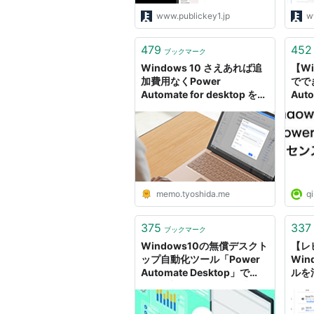
www.publickey1.jp
w
479
452
ブックマーク
Windows 10 さえあれば追
【Wi
加費用なくPower
でで
Automate for desktop を使
Aut
ってタスクや業務の自動化が
セン
可能に - 吉田の備忘録
るこ
Qiita
memo.tyoshida.me
qi
375
337
ブックマーク
Windows10の無償デスクト
【レ
ップ自動化ツール「Power
Wi
Automate Desktop」で
ルを
Webブラウザーでの作業を
Micr
自動化する
Aut
い方