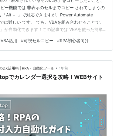
した後の「表示されているセルのみ」をコピーしたいこと、
ピー機能では 非表示のセルまでコピー されてしまうの
lt + ;」で対応できますが、Power Automate
ままでは難しい です。 でも、VBAを組み合わせることで、
ー」が自動化できます！この記事では VBAを使った簡単
 Automate DesktopとVBAを使った可視セルのみコピ
#
VBA活用
#
可視セルコピー
#
RPA初心者向け
、ウィンドウのUI要素をクリッ…
•
X活用術 | RPA・自動化ツール
1年前
 Desktopでカレンダー選択を攻略！WEBサイト