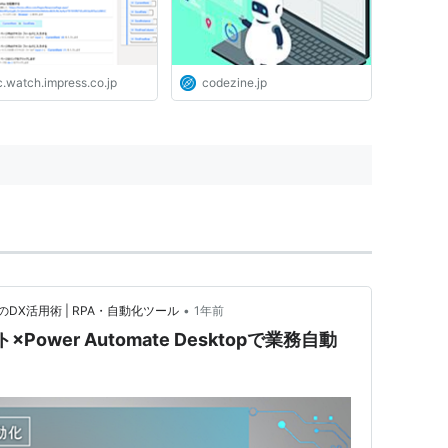
c.watch.impress.co.jp
codezine.jp
•
X活用術 | RPA・自動化ツール
1年前
Power Automate Desktopで業務自動