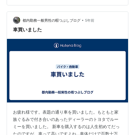
151,711円なり（税込み） 少しだけ安く済んだ感じ。
「GRカローラの抽選申し込みが始まっていますから、ち
•
ゃんとしておいてくださいよ」 「いやいや、そんな余裕
都内勤務一般男性の暇つぶしブログ
5年前
ないし」 「当選しても支払いは2年以上先になると思い
車買いました
ま…
お疲れ様です。表題の通り車を買いました。もともと家
族ぐるみで付き合いのあったディーラーのトヨタでルー
ミーを買いました。 新車を購入するのは人生初めてだっ
たのですが、車って高いですよね…車体だけで百数十万