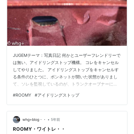
JUGEMテーマ：写真日記 何かとユーザーフレンドリーで
は無い、アイドリングストップ機構。 コレをキャンセル
してやりました。 アイドリングストップをキャンセルす
る条件のひとつに、ボンネットが開いた状態がありまし
て、ソレを監視しているのが、トランクオープナーに付
いているマイクロスイッチ。 ボンネットフードを開ける
#
ROOMY
#
アイドリングストップ
と、このスイッチがメイクしてECUは「今ボンネット開
いているね！ ならエンジンの停止と再始動はECUからは
しないよ」と判断する訳です。これは安全を考慮したプ
•
ログラム。単純だけど実に効果的。 ダイハツ系ほか、多
whg+blog・・
5年前
くのクルマが同様の機能を有しているようですが、
ROOMY・ワイトレ・・