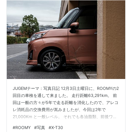
JUGEMテーマ：写真日記 12月3日土曜日に、ROOMYの2
回目の車検を通して来ました。 走行距離63,291km。 前
回は一般の方々が5年で走る距離を消化したので、アレコ
レ消耗品の交換費用が嵩みましたが、今回は2年で
21,000Km と一般レベル。 それでも各油脂類、前後ワイ
パーブレード交換。向こう2年間のメンテナンスパックや
#
ROOMY
#
写真
#
X-T30
メーカー保証の追加保険等々・・・ 法定費用含め、総額