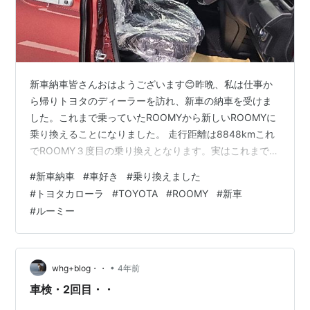
新車納車皆さんおはようございます😊昨晩、私は仕事か
ら帰りトヨタのディーラーを訪れ、新車の納車を受けま
した。これまで乗っていたROOMYから新しいROOMYに
乗り換えることになりました。 走行距離は8848kmこれ
でROOMY３度目の乗り換えとなります。実はこれまで乗
っていたROOMYは、わずか2年4ヶ月。走行距離は1万キ
#
新車納車
#
車好き
#
乗り換えました
ロも満たしていませんでした。私は下取り残高設定によ
#
トヨタカローラ
#
TOYOTA
#
ROOMY
#
新車
るローンを利用しており、毎月ほぼ同じ金額で車検毎に
#
ルーミー
新車に乗り換えるようにしています。こうすることによ
り車を所有している限り、私はローンの返済を継続する
必要がありますが、この方法により車検代金を節約する
ことができ、また新車に乗るこ…
•
whg+blog・・
4年前
車検・2回目・・