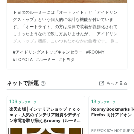
トヨタのルーミーには「オートライト」と「アイドリン
グストップ」という個人的に余計な機能が付いていま
す。「オートライト」の方は法律で装着が義務化されて
しまったようなので致し方ありませんが、「アイドリン
グストップ」機能、こいつもなかなかの曲者です。 趣旨
はまあ理解出来ます。信号待ちなどの停車中にエンジン
#
アイドリングストップキャンセラー
#
ROOMY
をカットして燃費の向上や二酸化炭素を含む排気ガスの
#
TOYOTA
#
ルーミー
#
トヨタ
排出を抑えようというものです。シフトレバーをニュー
トラルから Dレンジに変える、アクセルを踏む、ブレー
キを離すなどするとすぐにエンジンが再始動するので信
ネットで話題
もっと見る
号停止中ならまあ我慢の出来るレベルです。が、、、右
折待ちをしている時でもエンジンが停止してしまうこ…
106
13
ブックマーク
ブックマーク
楽天市場 | インテリアショップ ｒｏｏ
Roomy Bookmarks To
ｍｙ - 人気のインテリア雑貨やデザイ
Firefox 向けアドオン
ン家電を取り揃えるroomy（ルーミ
ー）です
FIREFOX 57+ NOT SUPP