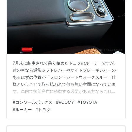
7月末に納車されて乗り始めたトヨタのルーミーですが、
昔の車なら通常シフトレバーやサイドブレーキレバーの
あるはずの位置が「フロントシートウォークスルー」仕
様ということで取っ払われて何も無い空間になっていま
す。車内で後部座席に移動する必要がある方ならこれで
いいのでしょうが、私にとってはただの無駄スペース。
#
コンソールボックス
#
ROOMY
#
TOYOTA
やはりこのスペースには小物入れが欲しいという方も多
#
ルーミー
#
トヨタ
いらしく、純正オプションでも収納BOX 付きアームレス
トが用意されていますが、わりといいお値段です。ちょ
っと調べればたくさん社外品が発売されていたので、後