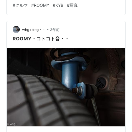
うね。足廻りとエンジンマウントは10万キロで良かっ
#
クルマ
#
ROOMY
#
KYB
#
写真
た。 でも、一気にリフレッシュして、ドライブが楽しく
なったことは事実。季節もいい感じに移ろい始めている
ので、どこか遠出をしたい気分です。 ちなみに、ステア
•
リングラック本体と交換費用は、車検時に加入した延長
whg+blog・・
3年前
保証で賄いました。何気に加入していましたが、助かり
ROOMY・コトコト音・・
ました・・・ GR IIIx ラ…