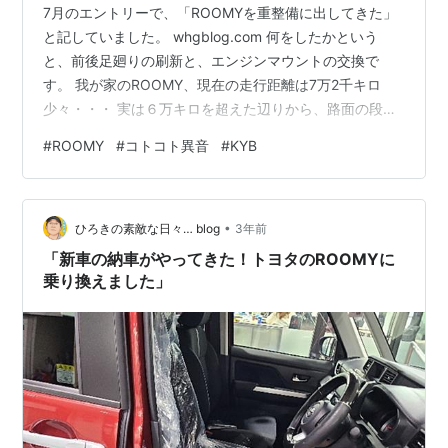
7月のエントリーで、「ROOMYを重整備に出してきた」
と記していました。 whgblog.com 何をしたかという
と、前後足廻りの刷新と、エンジンマウントの交換で
す。 我が家のROOMY、現在の走行距離は7万2千キロ
少々・・・ 実は６万キロを超えた辺りから、路面の段差
でコトコトと異音を感じるようになっていました。音は
#
ROOMY
#
コトコト異音
#
KYB
フロントの足元左側から聞こえる。しかし最近は右から
も聞こえることがある。足廻りの突き上げというより、
間接的な打刻音が出ているような感じ。 フロントからの
•
コトコト音で調べると、良くヒットするのがスタビリン
ひろきの素敵な日々… blog
3年前
クですが、コレは既に交換をして、原因ではありません
「新車の納車がやってきた！トヨタのROOMYに
でした。 では、原因はなにか？…
乗り換えました」