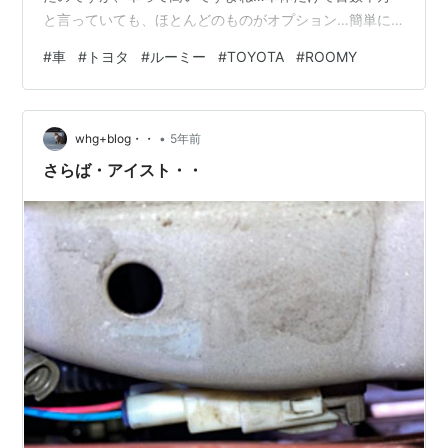
と言っていても、ほとんどのものがオプション…簡単に
300万越え(笑)半分オプションやんけこれでは車離れは加
#
車
#
トヨタ
#
ルーミー
#
TOYOTA
#
ROOMY
速しますよねそりゃ メーカーさんは厳しいのでしょうか
ら税金面で何かしら控除なりなんなりほしいものです。
私は生活上必要になったので買わなきゃいけなくなり、
•
本当はもっと乗りたい車あったんですけど高すぎるので
whg+blog・・
5年前
安いルーミーにしました。 本当は、本当は GRヤリスに
さらば・アイスト・・
乗りたかったなぁ いつか買えるよう…