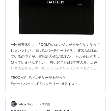
一昨日連休明け、ROOMYのエンジンが掛からなくなって
しまいました。 原因はバッテリー上がり。電装品は動い
ているのですが、電圧計の値は10.3Vと、セルを回す力は
残っていませんでした。 思い起こせば3年前の夏、坂戸
仕事の仮住まいで、やはりバッテリー上がりを起こして
いました。前日まで問題なかったのに、スライドドアを
#
ROOMY
#
バッテリーが上がった
開けて閉めようとしたら途中で止まってしまった。
#
オートバックスPBバッテリー
#
アイスト
whgblog.com 今回は2日乗らずの後、スライドドアの開
閉で最後の力を使い切ってしまった模様。朝晩の気温も
下がっていましたしね・・・ 仕方なくJAFにレスキュー
要請。1時間ほどで来てくれて、ジャンプスタートで事な
•
whg+blog・・
3年前
きを得ましたが、その…