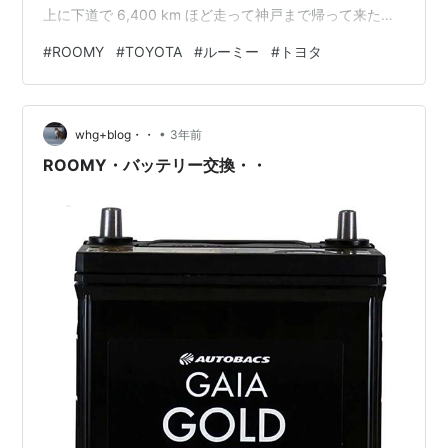
上に下道で 6,400 km ほど走って神戸まで帰って来たり
したこともあったな･･･。 神戸に戻ってからもしばらくは
#
ROOMY
#
TOYOTA
#
ルーミー
#
トヨタ
乗っていましたが、駅までは運動も兼ねて歩きますし、
こちらは結構交通の便がまあまあいいので車が無くても
なんとかなるんですよね。そんなこんなで車を手放して
•
からは必要な時だけレンタカーを借りるようにしていま
whg+blog・・
3年前
した。維持費もほとんどかかりませんから（笑）。趣味
ROOMY・バッテリー交換・・
としてのサイクリングに目覚めて…