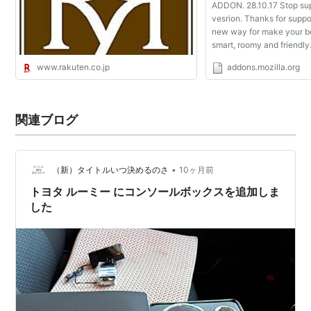
ADDON. 28.10.17 Stop sup
vesrion. Thanks for suppor
new way for make your 
smart, roomy and friendly
code for your addons. R
www.rakuten.co.jp
addons.mozilla.org
Toolbar saves space on t
All functional is availabl...
関連ブログ
•
（新）タイトルいつ決めるのさ
10ヶ月前
トヨタ ルーミー にコンソールボックスを追加しま
した