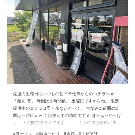
先週の土曜日はいつもの朝イチ仕事からのコチラへ☆
「麺坊 炗」 時刻は１時間前。 土曜日ですからね。 限定
提供中のコチラは早く来ないとって。 ちなみに前回の訪
問は一昨日ｗｗ １日挟んでの訪問です☆ ほらぁ～やっぱ
り。 １時間前で３番ですよ、、、 １番の方は何時に来た
のか？ｗｗ 「香露」 デジャブでも間違えてもいませんｗ
#
ラーメン
#
麺坊ひかり
#
香露
#
まぜそば