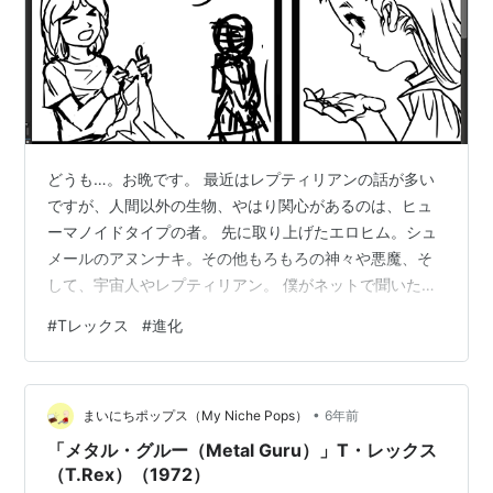
どうも…。お晩です。 最近はレプティリアンの話が多い
ですが、人間以外の生物、やはり関心があるのは、ヒュ
ーマノイドタイプの者。 先に取り上げたエロヒム。シュ
メールのアヌンナキ。その他もろもろの神々や悪魔、そ
して、宇宙人やレプティリアン。 僕がネットで聞いた
り、調べたりして想像することですが、人間の進化と
#
Tレックス
#
進化
は…？いっこうに謎が深まるばかり。 自然淘汰、適者生
存などと説を唱えますが、生まれて体得した肉体機能…
例えば筋肉隆々になったとします。じゃあその人の子供
•
も筋肉隆々になるか…。 確かに、気質や性格みたいなも
まいにちポップス（My Niche Pops）
6年前
のは遺伝しますが、それは進化ではありません。進化と
「メタル・グルー（Metal Guru）」T・レックス
いうからには進んでないといけませんが、何が環…
（T.Rex）（1972）