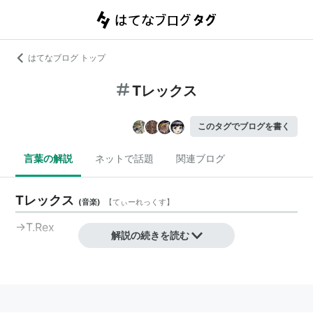
はてなブログ トップ
Tレックス
このタグでブログを書く
言葉の解説
ネットで話題
関連ブログ
Tレックス
(
音楽
)
【
てぃーれっくす
】
→T.Rex
解説の続きを読む