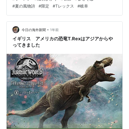
ｗ あまりにも一昨日いただいた「香露」が美味し過ぎて
#
夏の風物詩
#
限定
#
Tレックス
#
岐阜
ｗｗｗ また来てしまった☆ 今回はお昼の訪問でしたので
大盛り３００ｇチョイス。 今シーズン２回もいただける
幸せ。 大盛りって事で盛りが違うよねｗｗ トッピングは
チャーシュー、メンマ、刻み海苔、揚げ玉、水菜。 前回
•
今日の海外新聞
1年前
アップしたばっか…
イギリス アメリカの恐竜T.Rexはアジアからや
ってきました