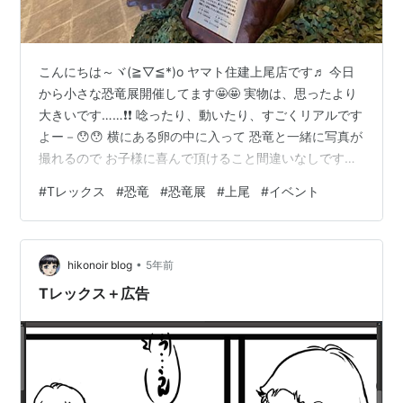
こんにちは～ヾ(≧▽≦*)o ヤマト住建上尾店です♬ 今日
から小さな恐竜展開催してます🤩🤩 実物は、思ったより
大きいです……❗❗ 唸ったり、動いたり、すごくリアルです
よー－😯😯 横にある卵の中に入って 恐竜と一緒に写真が
撮れるので お子様に喜んで頂けること間違いなしです✨
お席まだまだ余裕がございますので ご予約お待ちしてお
#
Tレックス
#
恐竜
#
恐竜展
#
上尾
#
イベント
ります😊 ご来店予約はこちらから↓↓ reg34.smp.ne.jp
•
hikonoir blog
5年前
Tレックス＋広告