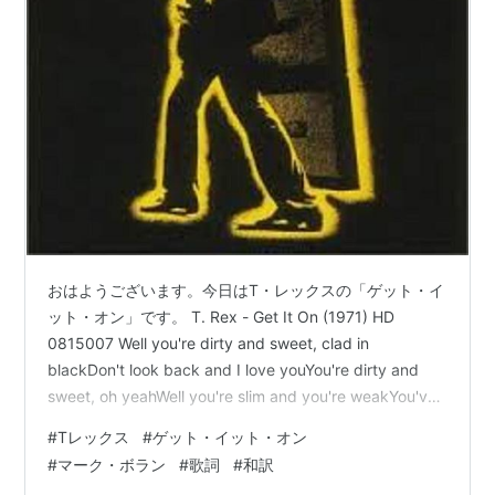
おはようございます。今日はT・レックスの「ゲット・イ
ット・オン」です。 T. Rex - Get It On (1971) HD
0815007 Well you're dirty and sweet, clad in
blackDon't look back and I love youYou're dirty and
sweet, oh yeahWell you're slim and you're weakYou've
got the teeth of a hydra upon youYou're dirty sweet
#
Tレックス
#
ゲット・イット・オン
and you're my girl Get it on, ban…
#
マーク・ボラン
#
歌詞
#
和訳