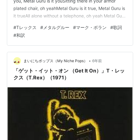
you, Metal Guru is it youSitting there in your armor
plated chair, oh yeahMetal Guru is it true, Metal Guru is
it trueAll alone without a telephone, oh yeah Metal Guru
could it be you're gonna bring my baby to meShe'll be
#
Tレックス
#
メタルグルー
#
マーク・ボラン
#
歌詞
wil…
#
和訳
•
まいにちポップス（My Niche Pops）
6年前
「ゲット・イット・オン （Get It On）」T・レッ
クス（T.Rex）（1971）