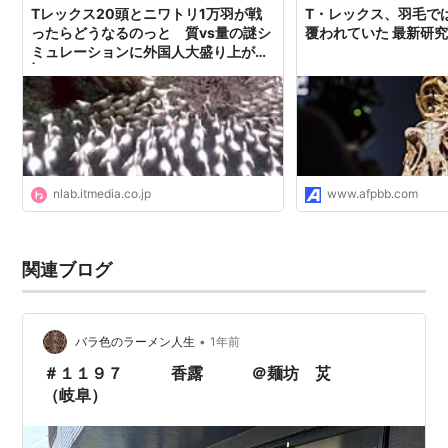
Tレックス20頭とニワトリ1万羽が戦
T・レックス、羽毛で
ったらどうなるのっと 質vs量の謎シ
覆われていた 最新研
ミュレーションに外国人大盛り上がり
| ねとらぼ
nlab.itmedia.co.jp
www.afpbb.com
関連ブログ
•
バラ色のラーメン人生
1年前
＃１１９７ 香露 ＠麺坊 炗
（岐阜）