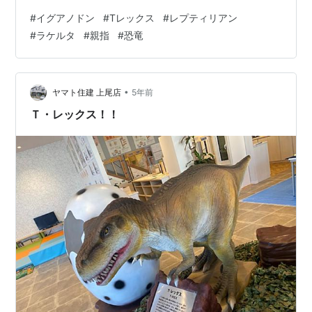
女自身、いろいろ説明してますが、そのなかに、僕の興
#
イグアノドン
#
Tレックス
#
レプティリアン
味を引く箇所があります。 ここで、まず、興味深いの
#
ラケルタ
#
親指
#
恐竜
は、ティラノサウルスが、すでにレプティリアンと、爬
虫類系の巨大生物との合成であるということ。 で、その
次にティラノサウルスと同系統のイグアノドンについ
て。 ラケルタの直接の祖先は、このイグアノドンだとい
•
ヤマト住建 上尾店
5年前
うのだ。 僕は、そうなのか？ なんか怪…
Ｔ・レックス！！