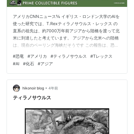
アメリカCNNニュース⅚ イギリス・ロンドン大学のAIを
使った研究では、T.Rexティラノサウルス・レックス の
直系の祖先は、約7000万年前アジアから陸橋を渡って北
米に到達したと考えています。 アジアから北米への陸橋
は、現在のベーリング海峡だそうです この報告は、恐竜
の王者の起源をめぐる古生物学者間の激しい論争に新た
#
恐竜
#
アメリカ
#
ティラノサウルス
#
Tレックス
な一石を投じるものです T・レックスの祖先である ティ
#
AI
#
化石
#
アジア
ラノサウルス科の恐竜は個体数が少ないため、化石記録
に保存される可能性も少ないので、研究者は代わりに既
存の化石記録とT・レックスの系図、気候や環境条件のデ
ータを取り入れたAI数学モデルを使用したそうです 研究
•
hikonoir blog
4年前
ではまた、地球の気温…
ティラノサウルス