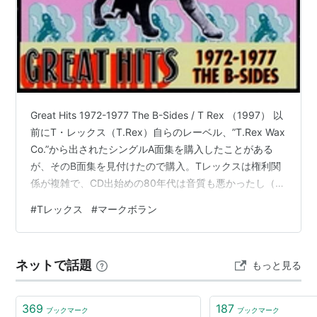
Great Hits 1972-1977 The B-Sides / T Rex （1997） 以
前にT・レックス（T.Rex）自らのレーベル、”T.Rex Wax
Co.”から出されたシングルA面集を購入したことがある
が、そのB面集を見付けたので購入。Tレックスは権利関
係が複雑で、CD出始めの80年代は音質も悪かったし（←
買った）、その後権利が移って様々なコンピ盤が粗製乱
#
Tレックス
#
マークボラン
造されたので、この時期に混乱したファンも居るのでは
（←自分がそうだった）。日本ではずっと微妙なテイチ
クからの発売だったし。 こちらは再発物では定評のある
ネットで話題
もっと見る
英Edselからの発売なので心配なし（アメリカは
Polygram）。B面…
369
187
ブックマーク
ブックマーク