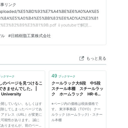
記事リンク
co.jp/uploaded/%E5%BD%93%E7%A4%BE%E6%A0%AA%E5
8%8A%E5%A0%B4%E5%BB%83%E6%AD%A2%E3%81
%E3%82%89%E3%81%9B.pdf ⇓youtubeで解説
のか 日精樹脂工業は上場廃止になる 理由は「経営統合（持株
デル
#
日精樹脂工業株式会社
もっと見る
49
ブックマーク
ブックマーク
しのページを見つけるこ
クールラック大6段 中5段
できませんでした。 |
スチール本棚 スチールラッ
 University
ク ホームラック HR-6、
HR-5同等品 東洋事務器
公開していない、もしくはす
※ページ内の価格は税抜価格で
（TOYO） 激安 全国通販
削除してしまったページであ
す。 東洋事務器（TOYO） クー
します。 - タナベ事務機器
、アドレス（URL）が変更に
ルラック (ホームラック)・スチー
た可能性があります。 誠に
ル本棚
訳ありませんが、前のページ