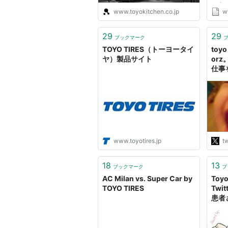
に戻
www.toyokitchen.co.jp
w
洋大
から
いた
29
29
ブックマーク
さいま
TOYO TIRES（トーヨータイ
toyo
ヤ）製品サイト
or
仕事
全て
いと
いた
は発
か出
交渉
算が
www.toyotires.jp
tw
か〜
なん
18
13
ブックマーク
ブ
AC Milan vs. Super Car by
To
TOYO TIRES
Twi
患者
咽頭
ると
から