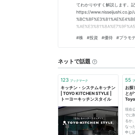
てわかりやすく解説します。
https://www.nisseijushi.
%BC%8F%E3%81%AE%E4%B
%AE%E3%81%8A%E7%9F%A5
youtu.be ■ 何が起きる
#
株
#
投資
#
優待
#
プラモ
会社化）」 新しく親会社…
ネットで話題
123
55
ブックマーク
キッチン・システムキッチン
お探
| TOYO KITCHEN STYLE |
とが
トーヨーキッチンスタイル
Toyo
現在
でに
るか
なっ
申し