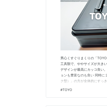
男心くすぐりまくりの「TOYO
工具類で、ややサイズが大き
デザインが最高にカッコ良い。
ョンも豊富なのも良い 同時に
ク型）」の方が全体的にすっき
イント■ ⭕️スチール製で強度
#
TOYO
い 無印良品にももう一回り小さ
自体は「TOYO製」ですね。