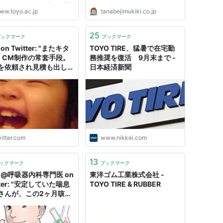
っていただくか、下記の「東
ww.toyo.ac.jp
tanabejimukiki.co.jp
学ホームページへ」のリンク
トップページにアクセスして
だき、再度情報をお探しくだ
25
ブックマーク
ブックマーク
すようお願いします。 ま...
 on Twitter: "またキタ
TOYO TIRE、猛暑で在宅勤
z。CM制作の常套手段。
務推奨を復活 9月末まで -
を依頼され見積も出し、
日本経済新聞
が終了した後でお金がな
いい金額交渉に入る。あ
口がふさがらない。今回
注書を依頼したがなかな
さないので、事後の金額
はできないというと、予
ないと云い始める。だ〜
itter.com
www.nikkei.com
ら〜それ食い逃げと同じ
だよ。"
13
ックマーク
ブックマーク
yo@呼吸器内科専門医 on
東洋ゴム工業株式会社 -
tter: "安定していた喘息
TOYO TIRE & RUBBER
さんが、この2ヶ月咳と
痛が続いていて困ってい
いうので、よく見たら首
空間除菌製剤が。 話を