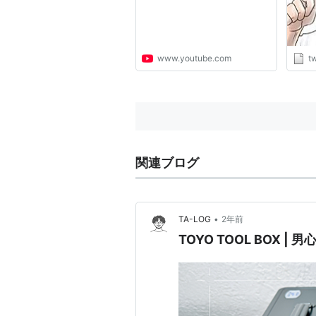
聞く
イミ
タイ
空間
www.youtube.com
tw
政指
え、
関連ブログ
•
TA-LOG
2年前
TOYO TOOL BOX 