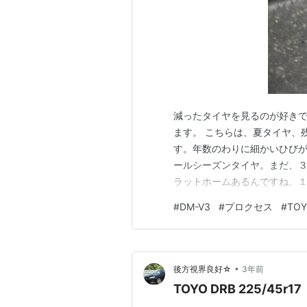
減ったタイヤを見るのが好き
ます。 こちらは、夏タイヤ、
す。年数のわりに細かいひびが
ールシーズンタイヤ。まだ、３
ラットホームあるんですね。１
ス。冬に無事乗れるのはあと１
#
DM-V3
#
プロクセス
#
TO
の距離の予想から２シーズン
です。 このように、タイヤの
•
後方視界良好☆
3年前
TOYO DRB 225/45r17