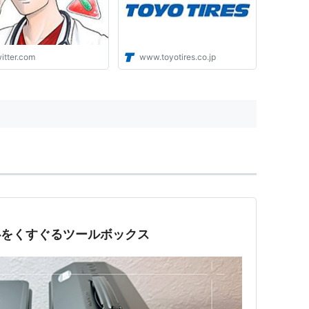
と、どうもつけ始めたタ
ングと、症状が出始めた
ミングが合う。医学的に
除菌の根拠は乏しく、行
itter.com
www.toyotires.co.jp
導が入っていることを伝
外してもらった。"
| 男心をくすぐるツールボックス