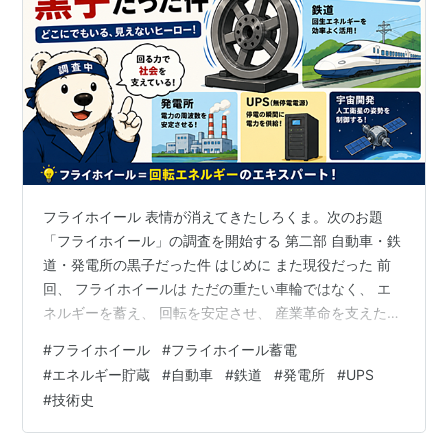
フライホイール 表情が消えてきたしろくま。次のお題
「フライホイール」の調査を開始する 第二部 自動車・鉄
道・発電所の黒子だった件 はじめに また現役だった 前
回、 フライホイールは ただの重たい車輪ではなく、 エ
ネルギーを蓄え、 回転を安定させ、 産業革命を支えた
文明の黒子だったことが判明しました。 しかし。 調査は
#
フライホイール
#
フライホイール蓄電
そこで終わりません。 むしろ本番はここからでした。
#
エネルギー貯蔵
#
自動車
#
鉄道
#
発電所
#
UPS
🐻‍❄️「昔は凄かったんだね」 で終わると思っていたので
#
技術史
す。 ところが。 調べれば調べるほど、 現在進行形で働
いていることが分かってきます。 自動車。 鉄道。 発電