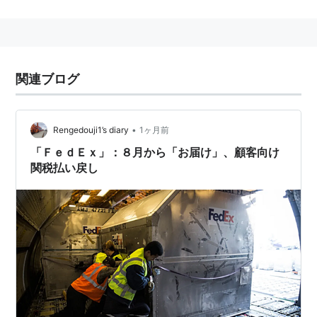
Supply(Source/Systems)」の略。
→無停電電源装置
関連ブログ
•
Rengedouji1’s diary
1ヶ月前
「ＦｅｄＥｘ」：８月から「お届け」、顧客向け
関税払い戻し