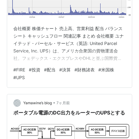
会社概要 株価チャート 売上高、営業利益 配当 バランス
シート キャッシュフロー 関連記事 まとめ 会社概要 ユナ
イテッド・パーセル・サービス（英語: United Parcel
Service, Inc. UPS）は、アメリカ合衆国の貨物運送会
社。フェデックス・エクスプレスやDHLと並ぶ国際貨物
航空会社でもあり、世界200か国以上の国と地域で一日
#
FIRE
#
投資
#
配当
#
決算
#
財務諸表
#
米国株
あたり1400万個以上の荷物を扱っている。 1907年、米
#
UPS
国ワシントン州シアトルにてジム・ケイシー (Jim
Casey) が「アメリカン・メッセンジャー・カンパニー」
(American Messenger Company) 設立。 1919年、ユ…
•
Yamawine’s blog
7ヶ月前
ポータブル電源のDC出力をルーターのUPSとする