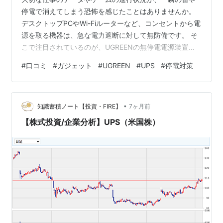
停電で消えてしまう恐怖を感じたことはありませんか。
デスクトップPCやWi-Fiルーターなど、コンセントから電
源を取る機器は、急な電力遮断に対して無防備です。 そ
こで注目されているのが、UGREENの無停電電源装置
（UPS）です。 UGREEN UPS 無停電電源装置 9重のデー
#
口コミ
#
ガジェット
#
UGREEN
#
UPS
#
停電対策
タ保護 120W DC 10V UGREEN NAS専用 電断保護/過電
圧保護搭載 データ保護強化 DXP2800, DXP4800,
DXP4800 Plus, DXP480T Plus, DH4300 Plus対応, 2年
•
保証​ UGREEN Amazon 従来の「…
知識蓄積ノート【投資・FIRE】
7ヶ月前
【株式投資/企業分析】UPS（米国株）