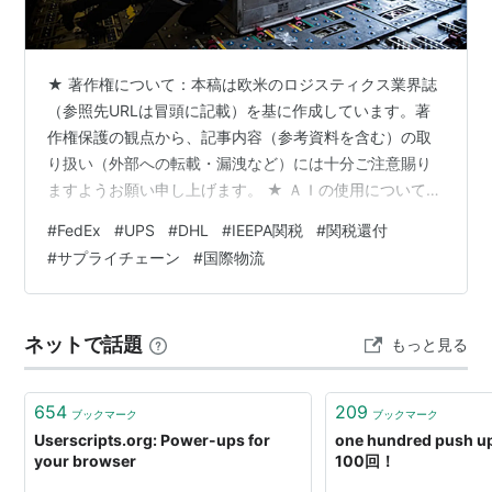
★ 著作権について：本稿は欧米のロジスティクス業界誌
（参照先URLは冒頭に記載）を基に作成しています。著
作権保護の観点から、記事内容（参考資料を含む）の取
り扱い（外部への転載・漏洩など）には十分ご注意賜り
ますようお願い申し上げます。 ★ ＡＩの使用について：
「記事の詳細」ならびに「記事のポイント」に係る「翻
#
FedEx
#
UPS
#
DHL
#
IEEPA関税
#
関税還付
訳」および「要約」のほか、本稿全体の作成補助には、
#
サプライチェーン
#
国際物流
ＡＩを使用しています。 ＋＋＋ 米サプライチェーン・ダ
イブ誌：：2026年６月25日付け記事
www.supplychaindive.com ◆「FedEx」は、ベンダー・
ネットで話題
もっと見る
パートナーとの貨物および返金に関するデータ共有に同
意した荷主に対し、関…
654
209
ブックマーク
ブックマーク
Userscripts.org: Power-ups for
one hundred pus
your browser
100回！