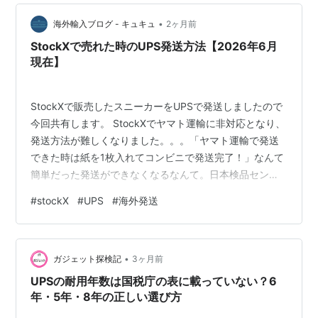
所。 工場。 データセンター。 病院。 空港。 そして宇
宙。 🐻…
•
海外輸入ブログ - キュキュ
2ヶ月前
StockXで売れた時のUPS発送方法【2026年6月
現在】
StockXで販売したスニーカーをUPSで発送しましたので
今回共有します。 StockXでヤマト運輸に非対応となり、
発送方法が難しくなりました。。。「ヤマト運輸で発送
できた時は紙を1枚入れてコンビニで発送完了！」なんて
簡単だった発送ができなくなるなんて。日本検品センタ
ーが閉鎖したため、UPSで海外へ発送することとなりま
#
stockX
#
UPS
#
海外発送
す。スニーカー販売に影響が出たのは悲しいです。 簡潔
にお伝えすると、数年前と同じようにUPSで発送するこ
とになります。「UPSでの発送はどうやって？」を思い
•
出したく、改めて手順を確認してみました。 そもそも
ガジェット探検記
3ヶ月前
UPSとは StockXで販売完了 発送準備 書類出力 書類印刷
UPSの耐用年数は国税庁の表に載っていない？6
梱包 発…
年・5年・8年の正しい選び方