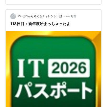
かない——総務・経理系のQ&Aサイトでも同じ悩みが繰
り返し投稿されているテーマです。 この記事では、その
•
三択の正体と正しい選び方の判断軸を、国税庁の耐用年
Re:ゼロから始めるチャレンジ日誌
4ヶ月前
数表を実際に確認した内容をもとに整理します。UPSの
118日目：新年度始まっちゃったよ
会計処理で迷っている方は、…