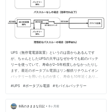
UPS（無停電電源装置）というのは昔からあるんです
が、ちゃんとしたUPSの大半はなぜか今でも鉛のバッテ
リーを使っていて、寿命が2~5年程度しかなかったりし
ます。最近のポータブル電源はリン酸鉄リチウムイオン
バッテリーを用いたものが多く、寿命も10年近くあり、
UPSとして市販されているものよりリン酸鉄を使ったポ
#
UPS
#
ポータブル電源
#
モバイルバッテリー
ータブル電源の方がコスパも良いですし、バッテリーも
長持ちします。 yamawine.hatenablog.com ここにも書
きましたが、すでに我が家ではEcoflowのポータブル電源
•
を使ってNAS、Wifiアクセスポイント、監視カメラ、それ
B高のきままな日記
8ヶ月前