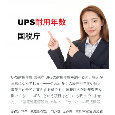
UPS耐用年数 国税庁 UPSの耐用年数を調べると、答えが
三択になってしまう——これが多くの経理担当者や個人
事業主が最初に直面する壁です。 国税庁の耐用年数表を
開いても、「UPS」という項目はどこにも載っていませ
ん。 「蓄電池電源設備…6年？」「サーバーの周辺機器だ
から電子計算機…5年？」「器具備品のその他…8年？」
#
確定申告
#
減価償却
#
UPS
#
経理
#
無停電電源装置
と候補が複数浮かび上がり、どれが正解なのか判断がつ