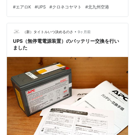
逆から読むとKoreaとなるAeroK 14:35到着便です。その
#
エアロK
#
UPS
#
クロネコヤマト
#
北九州空港
前に南からやって来たのですが着陸やり直し？なのか高
度が高く目の前を通過して2回目で着陸です。約1時間後
に清州へ向け帰って行きました。 以下は2時間滞在中の
•
その他の航空機です。この空港はあまり飛行機は来ない
（新）タイトルいつ決めるのさ
9ヶ月前
のですが、貨物機もいたり個人的にはなかなか濃い内容
UPS（無停電電源装置）のバッテリー交換を行い
でした。 ◆先日撮…
ました