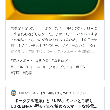
異動なくなったー！（よかった！） 年明けから、ほんと
に生きた心地がしなかった。よかったー。 バタバタすぎ
てお勉強してないのが悔やまれる（言い訳） 【今日の進
捗】 おさらいテスト 70点かー。ダメじゃない？ キタミ
式イラストIT塾 ITパスポート ITパスポート 全問解説
Trips LLC教育無料apps.apple.com 【今日のつまずき】
#
ITパスポート
#
初心者
#
ゆるログ
メールプロトコルでつまずいたー！ 以下、AIさんに教え
#
メールプロトコル
#
アクセシビリティ
#
UPS
てもらったのがこちら。 1. SMTP（送信） 役割： クライ
#
意匠
#
商標
アントからサーバーへ、またはサーバー間でメールを送
る。 覚え方： Send Mail To People（メールを人に送
る）の略だと思い込…
•
Amazon・楽天 口コミ再調査まとめログ
6ヶ月前
「ポータブル電源」と「UPS」のいいとこ取り。
UGREENの小型モデルで始めるスマートな停電対