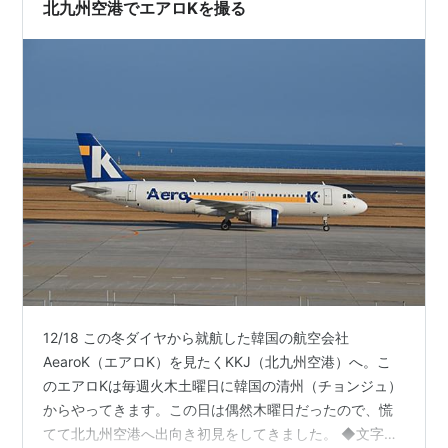
にEthernetスイッチのUPS（EPS）としてい…
北九州空港でエアロKを撮る
12/18 この冬ダイヤから就航した韓国の航空会社
AearoK（エアロK）を見たくKKJ（北九州空港）へ。こ
のエアロKは毎週火木土曜日に韓国の清州（チョンジュ）
からやってきます。この日は偶然木曜日だったので、慌
てて北九州空港へ出向き初見をしてきました。 ◆文字を