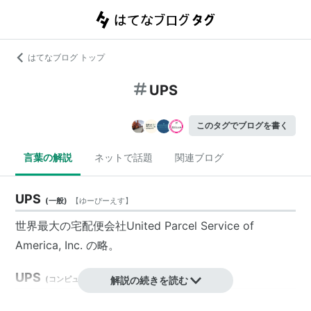
はてなブログ トップ
UPS
このタグでブログを書く
言葉の解説
ネットで話題
関連ブログ
UPS
(
一般
)
【
ゆーぴーえす
】
世界最大の宅配便会社United Parcel Service of
America, Inc. の略。
UPS
(
コンピュータ
)
【
ゆーぴーえす
解説の続きを読む
】
「Uninterruptible Power