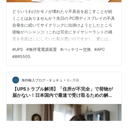
どういうわけかモノが壊れたり不具合を起こすことが続
くことはありませんか？先日の PC用ディスプレイの不具
合発生に続いてサイクリングに出掛けようとしたところ
後輪がペシャンコ（これは完全にタイヤシーラントの補
充を先延ばしにしていた私が悪いのですが）、更には朝
からけたたましく鳴り響くアラーム音に目を覚まされ、
#
UPS
#
無停電電源装置
#
バッテリー交換
#
APC
何事かと思って音源を探ってみたところ、Synology の
#
BR550S
NAS（DS224+） を接続している UPS（無停電電源装
置）が悲鳴を上げていた様子。なんなんだ（苦笑）。 チ
ェックしてみたところ UPS のバッテリー警告インジケー
ターに × が点灯し、バッテリー残量がスッカラカンにな
•
海外輸入ブログ - キュキュ
9ヶ月前
っていました。…
【UPSトラブル解消】「住所が不完全」で荷物が
届かない！日本国内で最速で受け取るための解決
手順