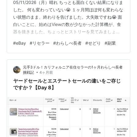
05/11/2026（月）晴れ ちっとも面白くない結果になりま
した。 何も変わっていない😭 １ヶ月間ほぼ何も変わらな
い状態のまま、終わりを告げました。大失敗ですね😭 面
白いことに、始めはViewの数が少なかった計算機が、食
器を抜きました。ちょっとヒストリーを見てみましょ
う。 最初だけちょこっと見られた。 プロモーションをし
#
eBay
#
リセラー
#
わらしべ長者
#
せどり
#
副業
たので少し見られた。 悲しくもしょーもない数字です
が、一応データです。不思議とオーガニックで見られた
その日にプロモーションでも見られています。何か関係
元手3ドル！カリフォルニア在住セラーの1ヶ月わらしべ長者
あるのかな？ まーまー、こうなる予感もしていたので、
•
挑戦記
4ヶ月前
そこまでガッカリではないですが、残念は残念です。今
ヤードセールとエステートセールの違いをご存じ
回のチャレンジはわらしべ…
ですか？【Day 8】