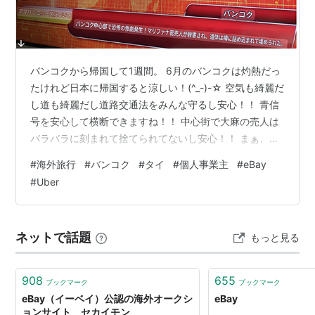
ケットカテゴリもあるが、決済手段は提供していない。
2009年2月英語苦手な日本人にとって朗報となる
eBay
バンコクから帰国して1週間。 6月のバンコクは灼熱だっ
公認オンライン翻訳サービス
が開始される。
たけれど日本に帰国すると涼しい！(^_-)-☆ 空気も綺麗だ
2009年4月、
eBayジャパン
が日本ユーザーの売買をサ
し道も綺麗だし道路交通法をみんな守るし安心！！ 青信
号を安心して横断できますね！！ 中心街で大麻の売人は
ポートする新たなサポートサイトとして本格始動。
バラバラに刻まれて捨てられてないし安心！！ まぁ、ホ
英語苦手の日本人をサポートする主だった「コミュニテ
テルに宿泊しようと思ったら安いホテルでも今は1万円を
#
海外旅行
#
バンコク
#
タイ
#
個人事業主
#
eBay
ィ」として、
http://www.nihon5guide.com/
や
超えちゃうけどね。 バンコクならジム＆プール付きなの
#
Uber
に・・・(´；ω；`) そんなこんなで6月はバンコク旅行が
http://eigoeb.com/blog/
などが紹介されている。
中心となったけれど収入は ・UBER配達等肉体労働 実働2
2009年よりマネーオーダー（国際郵便為替）による決
日間 13,784円 ・ebay＆メルカリ＆ShopifyでのEC販売
ネットで話題
もっと見る
済が禁止され、日本からは「
PayPal
」「クレジットカー
388,681円 ・株式資産の配当＆分…
ド」が決済手段となるが、
クレジットカード以外にも
デビットカード
登録が可能に
908
655
ブックマーク
ブックマーク
なり、日本語のメール及び電話による
PayPalカスタマー
eBay（イーベイ）公認の海外オークシ
eBay
ョンサイト セカイモン