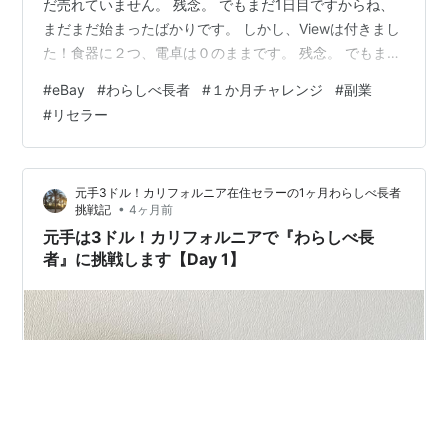
だ売れていません。 残念。 でもまだ1日目ですからね、
まだまだ始まったばかりです。 しかし、Viewは付きまし
た！食器に２つ、電卓は０のままです。 残念。 でもまだ
１日目だし。これから、これから。 ２つだけのViewでし
#
eBay
#
わらしべ長者
#
１か月チャレンジ
#
副業
たが、Watcherも２つ付きましたよ♬ これはうれしい♬
#
リセラー
２４時間経って、２回。２人（？）。 ちょっと悲しいで
すが、Viewが付いただけましです。その上Watcherも付
いたし。 電卓の方は、同じものが沢山出品されているの
元手3ドル！カリフォルニア在住セラーの1ヶ月わらしべ長者
で、埋もれてしまっているのかな？でも出品初日…
•
挑戦記
4ヶ月前
元手は3ドル！カリフォルニアで『わらしべ長
者』に挑戦します【Day 1】