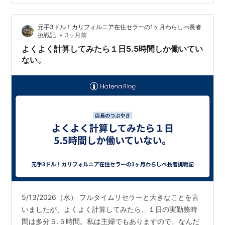
す。ebayではAuthenticity Guarantee（真贋保証サービ
ス）と呼ばれています。サービスは、スニーカーが手元
元手3ドル！カリフォルニア在住セラーの1ヶ月わらしべ長者
に届く前に、鑑定士が真贋（本物かどうか）を証明して
•
挑戦記
3ヶ月前
くれます。高額で取引されているスニーカーを購…
よくよく計算してみたら１日5.5時間しか働いてい
ない。
5/13/2026（水） フルタイムリセラーと大きなことを言
いましたが、よくよく計算してみたら、１日の実勤務時
間は多分５.５時間。私は主婦でもありますので、なんだ