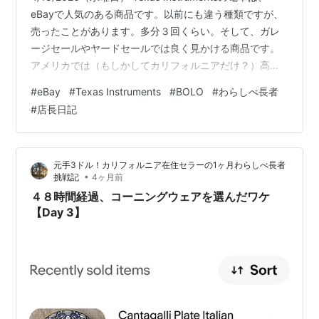
eBayで人気のある商品です。以前にも違う種類ですが、
売ったことがあります。多分３回くらい。そして、ガレ
ージセールやヤードセールでは良く見かける商品です。
アメリカでは（もしかしてカリフォルニアだけ？）高校
生は必須で持っています。しかも新品の商品はお値段も
#
eBay
#
Texas Instruments
#
BOLO
#
わらしべ長者
結構高い。私の子供たちが必要だったときは、新品を買
#
店長日記
ってしまい値段が高くてびっくりしたのを覚えていま
す。今なら迷わずeBayで購入します。 そして、そんなに
使うこともなく必要なくなり、ガレージセールやヤード
元手3ドル！カリフォルニア在住セラーの1ヶ月わらしべ長者
セールでお見掛けすることになるんではないでしょう
•
挑戦記
4ヶ月前
か。 ただ、この会…
４８時間経過、コーニングウェアを選んだワケ
【Day 3】