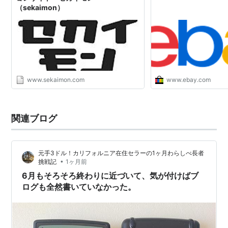
サービス
も充実される。
（sekaimon）
*1
:
アメリカ，アルゼンチン，オーストラリア，オースト
リア，ベルギー，ブラジル，カナダ，中国，フランス，
ドイツ，香港，インド，アイルランド，イタリア，韓
国，マレーシア，メキシコ，オランダ，ニュージーラン
www.sekaimon.com
www.ebay.com
ド，フィリピン，ポーランド，シンガポール，スペイ
ン，スウェーデン，スイス，台湾，イギリス
関連ブログ
*2
:
出品を行うに当たっては
PayPal認証
が必要。
元手3ドル！カリフォルニア在住セラーの1ヶ月わらしべ長者
•
挑戦記
1ヶ月前
6月もそろそろ終わりに近づいて、気が付けばブ
ログも全然書いていなかった。