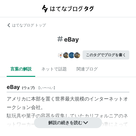
はてなブログ トップ
eBay
このタグでブログを書く
言葉の解説
ネットで話題
関連ブログ
eBay
(
ウェブ
)
【
いーべい
】
アメリカに本部を置く世界最大規模のインターネットオ
ークション会社。
駄玩具や菓子の容器を収集していたカリフォルニアのネ
解説の続きを読む
ットワーカー，ピエール・オミダイアとその妻によって
1995年に創設されたと言われている。