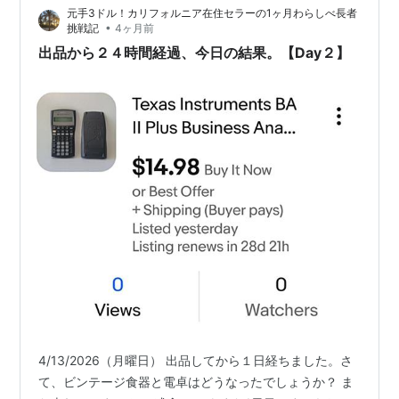
元手3ドル！カリフォルニア在住セラーの1ヶ月わらしべ長者
フトストア、フリーマーケット等々、本当によく見かけ
•
挑戦記
4ヶ月前
るんです。販売価格も高いものは、「え…
出品から２４時間経過、今日の結果。【Day２】
4/13/2026（月曜日） 出品してから１日経ちました。さ
て、ビンテージ食器と電卓はどうなったでしょうか？ ま