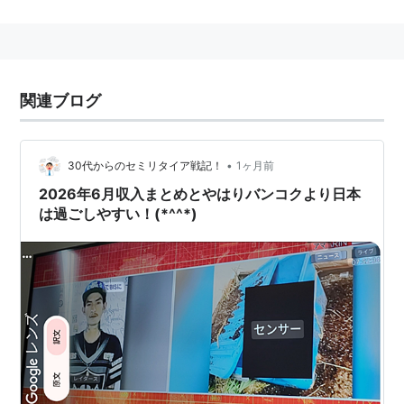
2005年現在，27の国・地域で展開。
*1
2000年に日本にも進出したものの，定着せず2002年3
月に撤退した。日本の「
Yahoo!オークション
」よりも
関連ブログ
本来のオークションに近い。落札者が出品者に代金を支
払う主な手段としては，小切手や為替送金で行える場合
もあるが，PayPalを利用して送金するのが最もスタンダ
•
30代からのセミリタイア戦記！
1ヶ月前
ード。
2026年6月収入まとめとやはりバンコクより日本
は過ごしやすい！(*^^*)
日本からは撤退したものの，現在展開している所での登
録・利用は日本からでも可能。しかしながら，日本語が
使えない，クレジットカードが無いと様々な不便が生じ
る
*2
（参考）eBay の関連子会社としては
Skype
,
PayPal
,
Kijiji
があり、Kijiji ではタウン情報掲示板としてクラシ
ファイドサイトを運営しており、この中にはフリーマー