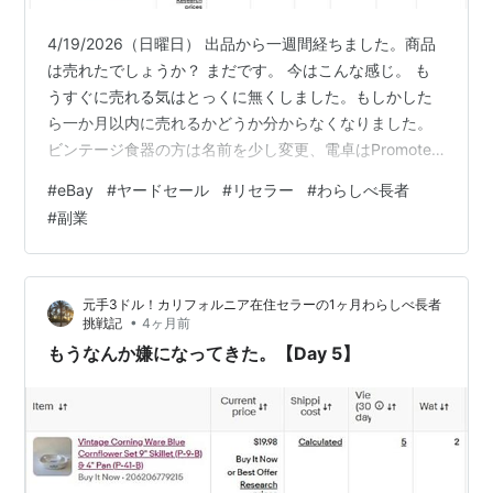
4/19/2026（日曜日） 出品から一週間経ちました。商品
は売れたでしょうか？ まだです。 今はこんな感じ。 も
うすぐに売れる気はとっくに無くしました。もしかした
ら一か月以内に売れるかどうか分からなくなりました。
ビンテージ食器の方は名前を少し変更、電卓はPromoted
にしてみましたが、なんの変化も見られません。 ですの
#
eBay
#
ヤードセール
#
リセラー
#
わらしべ長者
で、放っておくことにしました。もう他になすすべがあ
#
副業
りません。後は価格を少し下げてみるかな？来週は値段
をガンガン下げる作戦でいってみようかな？ さてさて、
このチャレンジはさておき、昨日は土曜日なので、ガレ
元手3ドル！カリフォルニア在住セラーの1ヶ月わらしべ長者
ージセールに行って参りました！お天気も良く暑くもな
•
挑戦記
4ヶ月前
く、とてつもなくガレージ…
もうなんか嫌になってきた。【Day 5】