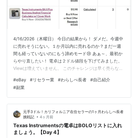
4/16/2026（木曜日） 今日の結果から！ ダメだ。今週中
に売れそうにない。１か月以内に売れるのか？まだ一週
間も経っていないのにもう諦めモード😢 あぁ～、最初か
らやり直したい！ 電卓は２ドル値段を下げてみました。
Viewは増えていません。 このチャレンジは早く売らない
と次に行けないので、こんなに見てもらえないような
#
eBay
#
リセラー業
#
わらしべ長者
#
自己紹介
ら、価格は思い切り下げた方がいいのかな？Promoted
#
副業
Listingにするということもできるな。ライバルが多いん
だろうなぁ。今日も何点か新しく出品されているよう。
リスティングの山に埋もれちゃっているのかもしれな
元手3ドル！カリフォルニア在住セラーの1ヶ月わらしべ長者
い。 3日前に全く同じものが売れているのになぁ。 食器
•
挑戦記
4ヶ月前
の方は、まだ…
Texas Instrumentsの電卓はBOLOリストに入れ
ましょう。【Day 4】