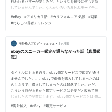
行われるバザーが楽しみだ、という話を最後に何も更新
していませんでした。なんかいろいろ夏休みモード全開
で、eBayのお店も更新が滞っておりました。 一か月ぼー
#
eBay
#
アメリカ生活
#
カリフォルニア 気候
#
副業
っとしてました、と言うか、庭仕事に力を入れておりま
#
わらしべ長者チャレンジ
した。さぼり気味だった庭仕事を一生懸命にやっており
ました！(｀･ω･´)ゞ 今ではいろいろと育っております。
友達からもらった赤紫蘇も沢山株分けしました。枝豆３
兄弟もすくすく成長中です。もうすぐ初の茄子の収穫も
•
海外輸入ブログ - キュキュ
2ヶ月前
できそうです❤男前の茄子君…
ebayのスニーカー鑑定が通らなかった話【真贋鑑
定】
タイトルにもある通り、ebay鑑定サービスで鑑定が通り
ませんでした。。。ebayで偽物を購入してしまったのは
久しぶりで、購入してしまったのは残念でした。ただ、
こういう時があるから鑑定サービスは必要だと改めて感
じましたので記事にします。 ebay鑑定サービスとは 鑑
定が通らなかった 通知 返金 まとめ ebay鑑定サービスと
#
海外輸入
#
eBay
#
鑑定サービス
は ebay鑑定サービスは、商品を真贋鑑定するサービスで