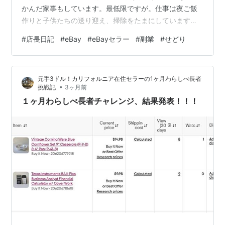
かんだ家事もしています。最低限ですが。仕事は夜ご飯
作りと子供たちの送り迎え、掃除をたまにしています。
後は猫の世話。夜ご飯作りには買い物も含まれます。 パ
#
店長日記
#
eBay
#
eBayセラー
#
副業
#
せどり
ートをしていた時は、４時に仕事が終わっていたので、
帰ってくると４時半過ぎ。５時ごろから夕飯の支度をし
て、片付けと猫の夕飯（缶詰）を終えると大体８時辺
元手3ドル！カリフォルニア在住セラーの1ヶ月わらしべ長者
り。その後eBayの作業をしている感じでした。パートは
•
挑戦記
3ヶ月前
朝は遅めの１０時スタートでしたが、その前に子供を学
１ヶ月わらしべ長者チャレンジ、結果発表！！！
校に送る任務がありました。週末は土…