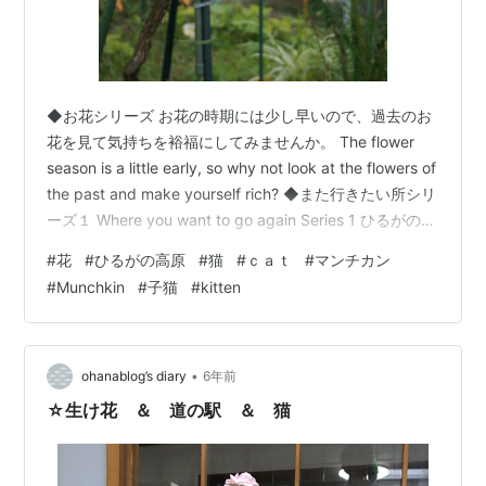
◆お花シリーズ お花の時期には少し早いので、過去のお
花を見て気持ちを裕福にしてみませんか。 The flower
season is a little early, so why not look at the flowers of
the past and make yourself rich? ◆また行きたい所シリ
ーズ１ Where you want to go again Series 1 ひるがの高
原（岐阜県） Hirugano Plateau (Gifu Prefecture,
#
花
#
ひるがの高原
#
猫
#
ｃａｔ
#
マンチカン
Japan) ハートマークが可愛い💗 The heart mark is cute
#
Munchkin
#
子猫
#
kitten
💗 とっても奇麗でした…
•
ohanablog’s diary
6年前
☆生け花 ＆ 道の駅 ＆ 猫