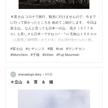
☆富士山 コロナで旅行、観光に行けませんので、今まで
に行って良かったところを 改めてご紹介します。 今日は
富士山。 なんと言っても日本一の山。 高さ（３７７６
ｍ）も美しさも日本一ですね (=^・^=) 毛無山１９６４ｍ
（山梨県と静岡県にまたがる）の山頂付近からの１枚で
す。 わたしが好きな富士山の写真です💗 ◆ヒヤシンス
#
富士山
#
ヒヤシンス
#
猫
#
cat
#
マンチカン
（令和２年１０月４日スタート） 可愛い妹が、初めてヒ
#
Munchkin
#
子猫
#
kitten
#
Fuji Mountain
ヤシンスの水耕栽培に挑戦しました。 本当に花が咲くの
か、とっても不安です😿 毎週月曜日に経過をご報告させ
て頂いています。 みなさんも一緒に楽しんで頂ければ嬉
しいです。 令和３年１月２４日現在 この１週間で、更に
•
ohanablog’s diary
6年前
芽が大きくなりま…
☆立山 ＆ 苔 ＆ 猫