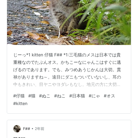
じーっ*1 kitten 仔猫 F## *1:三毛猫のメスは日本では貴
重種なのでたぶんオス。かちこーなにゃんこはすぐに逃
げるのであります。でも、みつめあうじかんは大切。貫
禄がありますね～。遠目にダニもついていないし、耳の
中もきれい、目ヤニやヨダレもなし。地元の方に大切に
されているのがよく分かります。フロントラインしても
#
仔猫
#
猫
#
ぬこ
#
ねこ
#
日本猫
#
にゃ
#
オス
らってるのかな？山手の農村部にいましたが、ほっこり
#
kitten
できました。
•
F##
2年前