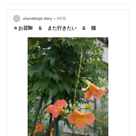
Kumamoto …
•
ohanablog’s diary
6年前
☆お花🌺 ＆ また行きたい ＆ 猫