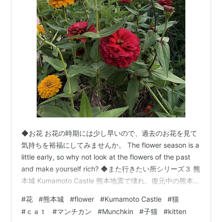
◆お花 お花の時期には少し早いので、過去のお花を見て
気持ちを裕福にしてみませんか。 The flower season is a
little early, so why not look at the flowers of the past
and make yourself rich? ◆また行きたい所シリーズ３ 熊
本城 Kumamoto Castle 熊本地震で壊れ、復元中の熊本城
でした。元気になった熊本城が見てみたいです。見に行
#
花
#
熊本城
#
flower
#
Kumamoto Castle
#
猫
くことで、少しでも復興の応援になれば！ It was
#
ｃａｔ
#
マンチカン
#
Munchkin
#
子猫
#
kitten
Kumamoto Castle, which was destroyed by the