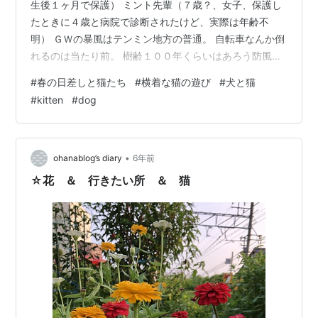
生後１ヶ月で保護） ミント先輩（７歳？、女子、保護し
たときに４歳と病院で診断されたけど、実際は年齢不
明） ＧＷの暴風はテンミン地方の普通。 自転車なんか倒
れるのは当たり前。 樹齢１００年くらいはあろう防風林
だった大木はすべて斜めに生えています。 それでも桜は
#
春の日差しと猫たち
#
横着な猫の遊び
#
犬と猫
満開に咲きます。 そして暴風に飛ばされて１日か２日で
#
kitten
#
dog
に葉桜に。 ここでは一瞬しか見られない貴重な桜を撮っ
てきました。 ここは神社 ここは公園 これでも一番大き
いのです。 猫たちには桜などは関係なく春の日差しが昼
寝の友達。 カゴも春仕様に お風呂に浸かってるみたいだ
•
ohanablog’s diary
6年前
ね。 ニャンズは寝てばっか…
☆花 ＆ 行きたい所 ＆ 猫