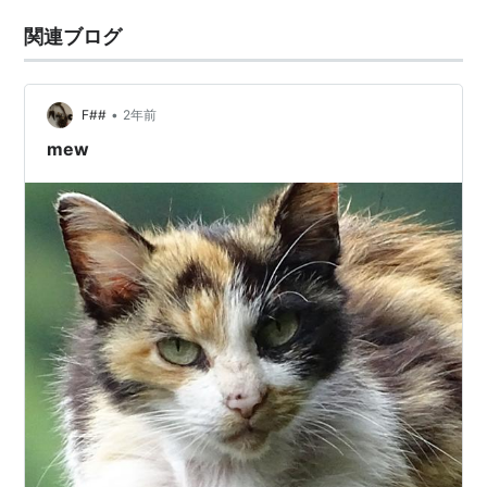
関連ブログ
•
F##
2年前
mew