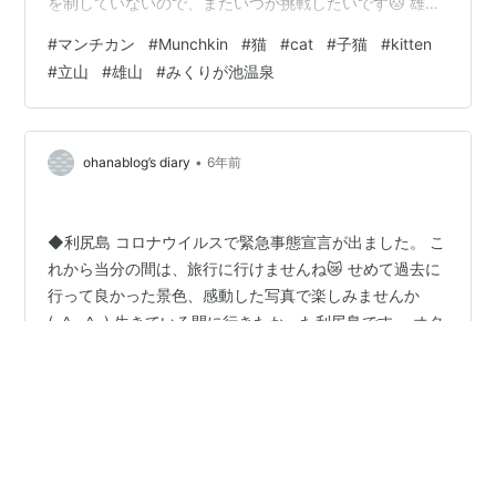
を制していないので、またいつか挑戦したいです🐱 雄山
おやま 標高３００３ｍ、日本の三大霊山のひとつだそう
#
マンチカン
#
Munchkin
#
猫
#
cat
#
子猫
#
kitten
です。 日本の百名山にも選定されています。 機会があれ
#
立山
#
雄山
#
みくりが池温泉
ば、登ってみては如何ですか！！ お勧め(=^・^=) 宿は、
みくりが池温泉♨ とってもいい宿ですよ！！ 日本で一番
高いところにある温泉みたいですよ♨ こんな豪華な夕飯
が食べれると、思っていなかったので(@_@。 ◆苔 最近
•
ohanablog’s diary
6年前
は、苔もキ…