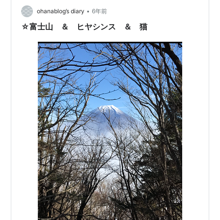
ょっと霞んでいますネ😿 ◆猫 我が家の孫 女の子👩の美
•
ohanablog’s diary
6年前
弥（ミミ）です。 …
☆富士山 ＆ ヒヤシンス ＆ 猫