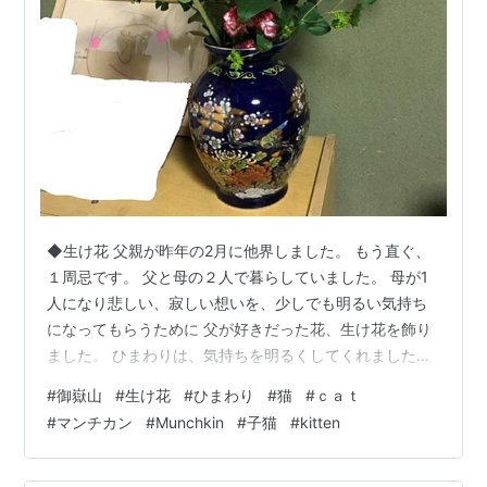
◆生け花 父親が昨年の2月に他界しました。 もう直ぐ、
１周忌です。 父と母の２人で暮らしていました。 母が1
人になり悲しい、寂しい想いを、少しでも明るい気持ち
になってもらうために 父が好きだった花、生け花を飾り
ました。 ひまわりは、気持ちを明るくしてくれました🌻
◆御嶽山 毎週、健康の為に登っている弥勒山、山頂から
#
御嶽山
#
生け花
#
ひまわり
#
猫
#
ｃａｔ
御嶽山が見えます。 天気が悪いと、見えません😿 天気が
#
マンチカン
#
Munchkin
#
子猫
#
kitten
良いと、今だと冠雪した御嶽山が綺麗に見えます。 たっ
た見えただけなのに、いい気分になれます。 今日は、い
い日だな！ なんて。 中央に見えるのが御嶽山です！ ち