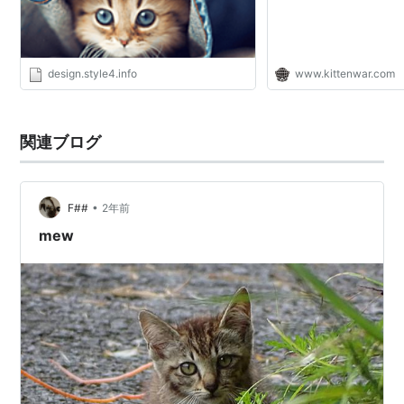
design.style4.info
www.kittenwar.com
関連ブログ
•
F##
2年前
mew