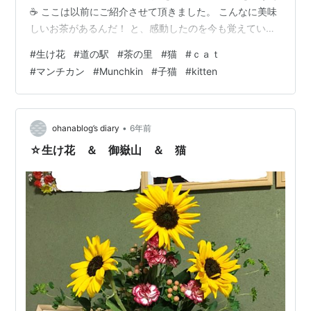
☕ ここは以前にご紹介させて頂きました。 こんなに美味
しいお茶があるんだ！ と、感動したのを今も覚えていま
す。 美味しい秘密は、この新鮮な茶葉の多さ！ 香りも凄
#
生け花
#
道の駅
#
茶の里
#
猫
#
ｃａｔ
く良いです。 ◆猫 我が家の孫 女の子👩の美弥（ミミ）
#
マンチカン
#
Munchkin
#
子猫
#
kitten
です。 毎日、色んな顔、表情をみせて楽しませてくれて
います (=^・^=) Instagramでは YouTubeで凄く視聴され
た「ミミと白菜」をご覧ください。 YouTubeで見て頂い
た方は、もう一度ご覧頂いても癒されます…
•
ohanablog’s diary
6年前
☆生け花 ＆ 御嶽山 ＆ 猫