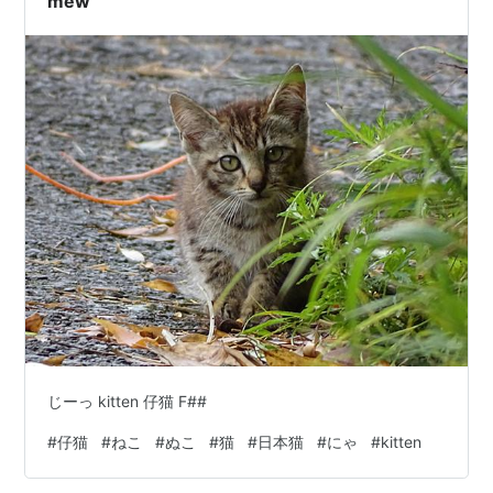
mew
じーっ kitten 仔猫 F##
#
仔猫
#
ねこ
#
ぬこ
#
猫
#
日本猫
#
にゃ
#
kitten