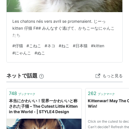
Les chatons nés vers avril se promenaient. じーっ
kitten 仔猫 F## みんなすぐ逃げて、かちこーなにゃんこ
たち
#
仔猫
#
こねこ
#
ネコ
#
ねこ
#
日本猫
#
kitten
#
にゃんこ
#
ぬこ
ネットで話題
もっと見る
748
262
ブックマーク
ブックマーク
本当にかわいい！世界一かわいいと称
Kittenwar! May The C
された子猫 – The Cutest Little Kitten
Win!
in the World - | STYLE4 Design
Click on the cutest to dec
Can't decide? Refresh the