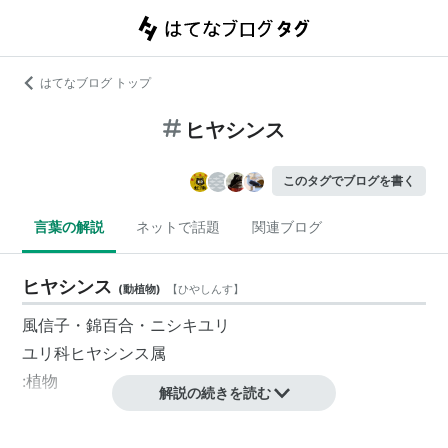
はてなブログ トップ
ヒヤシンス
このタグでブログを書く
言葉の解説
ネットで話題
関連ブログ
ヒヤシンス
(
動植物
)
【
ひやしんす
】
風信子・錦百合・ニシキユリ
ユリ科ヒヤシンス属
:植物
解説の続きを読む