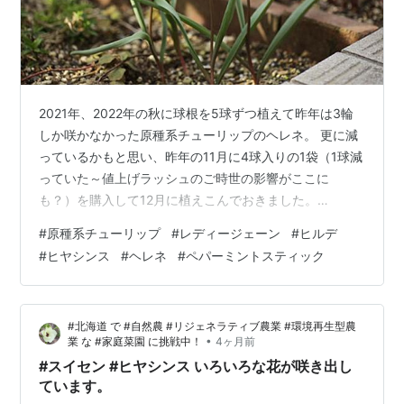
2021年、2022年の秋に球根を5球ずつ植えて昨年は3輪
しか咲かなかった原種系チューリップのヘレネ。 更に減
っているかもと思い、昨年の11月に4球入りの1袋（1球減
っていた～値上げラッシュのご時世の影響がここに
も？）を購入して12月に植えこんでおきました。
2026.04.09 やはり、多分昨年植えたものだけが開花し
#
原種系チューリップ
#
レディージェーン
#
ヒルデ
たのでしょう。 困るくらい増える原種系チューリップの
#
ヒヤシンス
#
ヘレネ
#
ペパーミントスティック
レディージェーンとは違って、植えっぱなしで毎年咲い
てくれるのは期待できそうもありません。 愛らしくてお
気に入りなのですが、まだお天気が不安定な4月上旬の開
#北海道 で #自然農 #リジェネラティブ農業 #環境再生型農
花で、すぐに倒れ込んでしまい長く愉しめないところも
•
業 な #家庭菜園 に挑戦中！
4ヶ月前
残念なところです。 さて…
#スイセン #ヒヤシンス いろいろな花が咲き出し
ています。