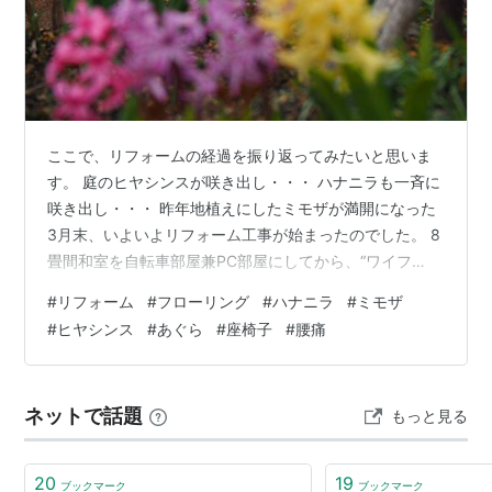
ここで、リフォームの経過を振り返ってみたいと思いま
す。 庭のヒヤシンスが咲き出し・・・ ハナニラも一斉に
咲き出し・・・ 昨年地植えにしたミモザが満開になった
3月末、いよいよリフォーム工事が始まったのでした。 8
畳間和室を自転車部屋兼PC部屋にしてから、“ワイフ
君”が買ってくれたこの座りPCデスクを使っていました。
#
リフォーム
#
フローリング
#
ハナニラ
#
ミモザ
しかし、どんな座椅子を使っても長時間のあぐらは絶対
#
ヒヤシンス
#
あぐら
#
座椅子
#
腰痛
腰にはによくないと思っていました。それも畳からフロ
ーリングにしたいと考えた要因の一つでした。 リフォー
ム工事のためにメインPCを自転車部屋から撤去後、モデ
ネットで話題
もっと見る
ムやルーター、wi-fi設備は一つの段ボール箱に入れて電
源を入れたまま生きた状態で…
20
19
ブックマーク
ブックマーク