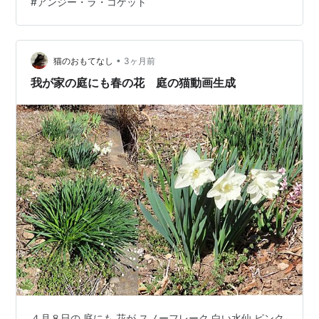
#
アンジー・ラ・コケット
•
猫のおもてなし
3ヶ月前
我が家の庭にも春の花 庭の猫動画生成
４月８日の 庭にも 花が スノーフレーク 白い水仙 ピンク