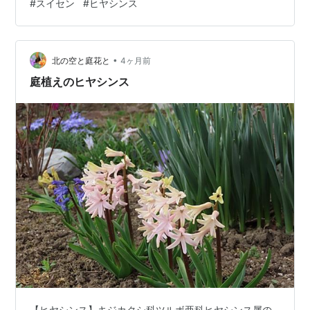
#
スイセン
#
ヒヤシンス
•
北の空と庭花と
4ヶ月前
庭植えのヒヤシンス
【ヒヤシンス】キジカクシ科ツルボ亜科ヒヤシンス属の