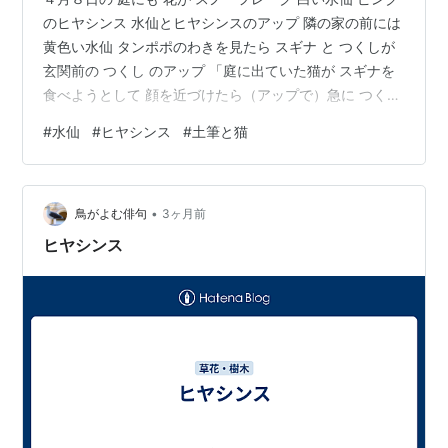
のヒヤシンス 水仙とヒヤシンスのアップ 隣の家の前には
黄色い水仙 タンポポのわきを見たら スギナ と つくしが
玄関前の つくし のアップ 「庭に出ていた猫が スギナを
食べようとして 顔を近づけたら（アップで）急に つくし
が生えてきて驚いて後ずさりしている様子」 Adobe
#
水仙
#
ヒヤシンス
#
土筆と猫
Firefly で動画生成したら 「つくし」ではなく 「タケノ
コ」が生えてきました。 最初のフレームから始まり 顔を
出していた 茶色いものを 食べよとしたら タケノコが出
•
ていて おどろろき 作られた 動画は８秒
鳥がよむ俳句
3ヶ月前
www.youtube.com
ヒヤシンス