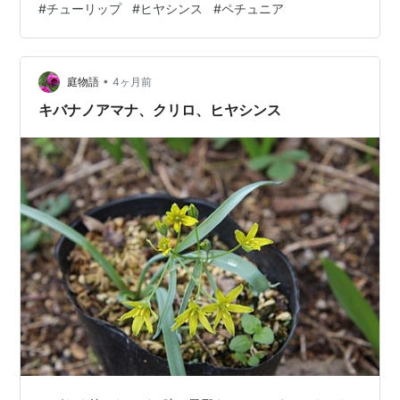
#
チューリップ
#
ヒヤシンス
#
ペチュニア
ったら赤みが増えていました。今年も高温ですぐに散っ
てしまうのでしょうか 雨に濡れてうまく開けなかったペ
チュニアの花 何とか咲きました。隣の株に負けてしまい
•
そう。別の鉢に移そうか 生理障害で葉の色が薄くなって
庭物語
4ヶ月前
いた株は あと少しで開花。微量元素の顆粒を土に混ぜた
キバナノアマナ、クリロ、ヒヤシンス
らなんと緑が濃くなってる。葉面散…