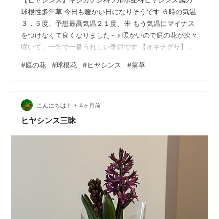
球根性多年草 今日も暖かい日になりそうです ６時の気温
３．５度、予想最高気温２１度、☀ もう気温にマイナス
をつけなくて良くなりました～♪ 暖かいので庭の花が次々
咲いて、一年で一番うれしい季節です 【オキナグサ】キ
ンポウゲ科 仲良く２輪並んで咲いてました 【クロッカ
#
庭の花
#
球根花
#
ヒヤシンス
#
翁草
ス】球根 まだあっちこっちで咲いてます 綺麗な花がポツ
ンと１輪、これ大事にしよ～♪ ランキング参加中みんなの
花図鑑 ランキング参加中高山植物、山野草、草花が好き
•
こんにちは！
4ヶ月前
ヒヤシンス三昧