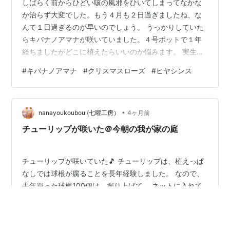
しばらく前からひどい咳の風邪をひいてしまってなかな
か治らず大変でした。もう４月も２日過ぎましたね、な
んて１日過ぎるのが早いのでしょう。 うっかりしていた
らキバナノアマナが咲いていました。４号ポットで１年
経ちましたがどこに植えたらいいのか悩みます。 実生の
クリロ豪華に咲きましたね 買ってすぐに地植えして１年
#
キバナノアマナ
#
クリスマスローズ
#
ヒヤシンス
経ちました。 母に貰って長い年数が過ぎました。植え替
えたいけど木の根がガッチリで掘れません。良い香りが
します。
•
nanayoukoubou (七曜工房）
4ヶ月前
チューリップが咲いた＠今朝の我が家の庭