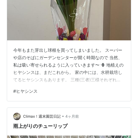
今年もまた芽出し球根を買ってしまいました。 スーパー
や店のそばにガーデンセンターが開く時期なので 当然、
私は吸い寄せられるように入っていきます〜 🪻 地植えの
ヒヤシンスは、まだこれから。 家の中には、水耕栽培し
てるヒヤシンスもあります。 三種(三者)三様それぞれ楽
しんでます。
#
ヒヤシンス
•
Climax！週末園芸日記
4ヶ月前
雨上がりのチューリップ