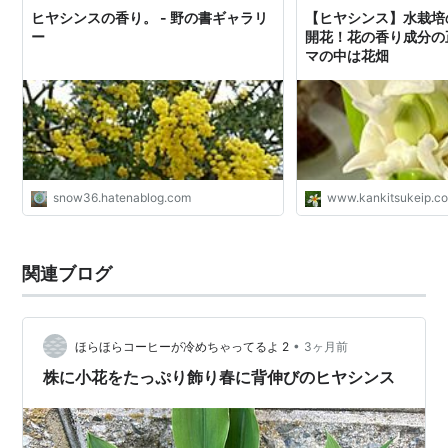
ヒヤシンスの香り。 - 野の書ギャラリ
【ヒヤシンス】水栽培
ー
開花！花の香り成分の正
マの中は花畑
snow36.hatenablog.com
www.kankitsukeip.c
関連ブログ
•
ほらほらコーヒーが冷めちゃってるよ 2
3ヶ月前
株に小花をたっぷり飾り春に背伸びのヒヤシンス