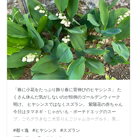
「株に小花をたっぷり飾り春に背伸びのヒヤシンス」 た
くさん休んだ気がしないのが恒例のゴールデンウィーク
明け。 ヒヤシンスではなくスズラン。 紫陽花の赤ちゃん
今日はタマネギ・じゃがいも・ポーチドエッグのスー
プ、ごろグラきなこ大豆りんごジャムヨーグルト。美味
しいーー。
#
都々逸
#
ヒヤシンス
#
スズラン