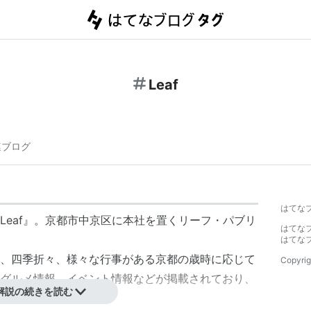
Leaf
連ブログ
はてな
Leaf』。京都市中京区に本社を置くリーフ・パブリ
はてな
はてな
、四季折々、様々な行事がある京都の歳時に応じて
Copyrig
グルメ情報、イベント情報などが掲載されており、
解説の続きを読む
高い人気を集めている。