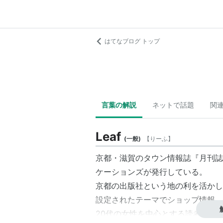
はてなブログ トップ
言葉の解説
ネットで話題
関
Leaf
(
一般
)
【
りーふ
】
京都・滋賀のタウン情報誌『月刊誌
ケーションズが発行している。
京都の出版社という地の利を活かし
設定されたテーマでショップ情報、
20代の女性を中心とする読者から