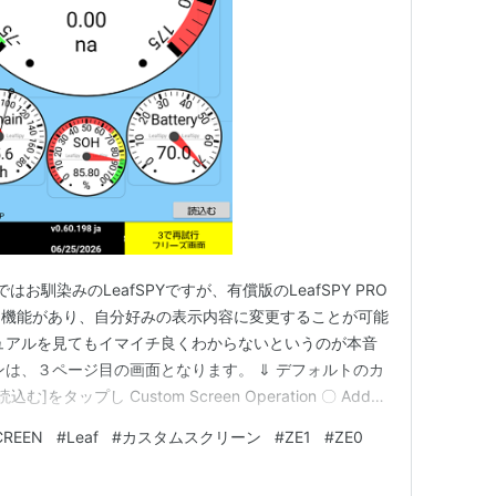
ク
ログ (1件) を見る
受け継ぐ技と味 (Leaf mook)
パブリケーションズ
:
リーフ・パブリケーションズ
09
ク
ログ (1件) を見る
はお馴染みのLeafSPYですが、有償版のLeafSPY PRO
う機能があり、自分好みの表示内容に変更することが可能
マニュアルを見てもイマイチ良くわからないというのが本音
ンは、３ページ目の画面となります。 ⇓ デフォルトのカ
はん236―町家で過ごす美味しい時間。 (Leaf
をタップし Custom Screen Operation 〇 Add
に追加 〇 Add ↓ above ： 現在のページの後に追加 〇
パブリケーションズ
CREEN
#
Leaf
#
カスタムスクリーン
#
ZE1
#
ZE0
 〇 …
:
リーフ・パブリケーションズ
06/02