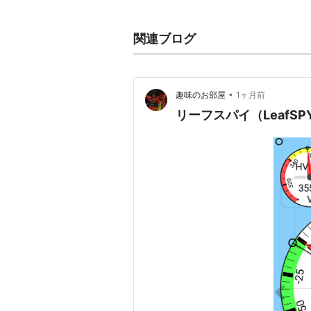
京都・滋賀のショップや旅の情報など
ており、京都に根付いた出版社なら
関連ブログ
部からの観光客からも評判が高い。
おもな雑誌とムック
•
趣味のお部屋
1ヶ月前
リーフスパイ（LeafS
Leaf (リー
作者:
リーフ・
出版社/メーカー
発売日:
2009/0
メディア:
雑誌
クリック
: 36回
この商品を含む
京都各駅停車1
作者:
リーフ・
出版社/メーカー
発売日:
2008/0