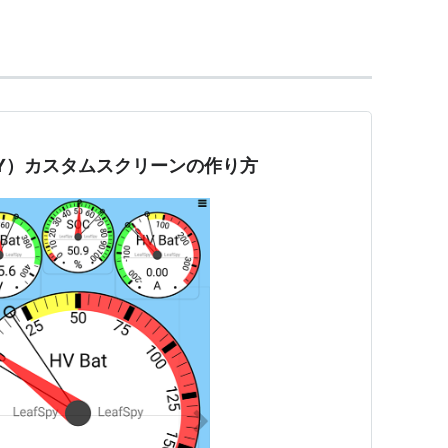
を扱った『LeafMOOK』ムックシリーズも多数出
ではのきめ細かい情報が盛り込まれているため、外
PY）カスタムスクリーンの作り方
フ) 2009年 08月号 [京都・滋賀のタウン情報誌]
パブリケーションズ
:
リーフ・パブリケーションズ
6/25
ブログを見る
12駅―電車で楽しむぶらり旅 (Leaf MOOK)
パブリケーションズ
:
リーフ・パブリケーションズ
6/25