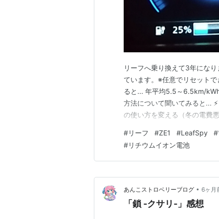
リーフへ乗り換えて3年になりま
ています。※任意でリセットできま
ると... 年平均5.5～6.5k
方法について聞いてみると... 
の使い方を変える（冬の電費悪化
す。改善策： シートヒーター
#
リーフ
#
ZE1
#
LeafSpy
#
「弱め・短時間」で車内が温ま
#
リチウムイオン電池
プ…
•
あんこストロベリーブログ
6ヶ月
「鎖 -クサリ-」感想