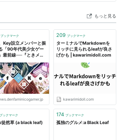
ク
ログ (1件) を見る
もっと見る
ゃれな振袖BOOK Vol.4 (Leaf mook)
209
ブックマーク
ブックマーク
ブリケーションズ,モリ・コミュニケーションズ
af、Key設立メンバーと振
ターミナルでMarkdownを
:
リーフ・パブリケーションズ
る「90年代美少女ゲー
リッチに見られるleafが良さ
/20
」最前線──『ときメ
げかも | kawarimidoll.com
ク
に挑んだ『ToHeart』、
の名曲『鳥の詩』制作秘
ブログを見る
時代を変えたKeyの「泣
ー」etc……あの時代
熱狂”に迫る
フェ144―この一軒を探していました。 (Leaf
ews.denfaminicogamer.jp
kawarimidoll.com
174
パブリケーションズ
ブックマーク
ブックマーク
:
リーフ・パブリケーションズ
k徒然草 (a black leaf)
孤独のグルメ:a Black Leaf
6/09
ク