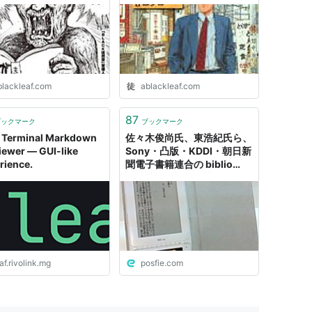
ログ (5件) を見る
blackleaf.com
ablackleaf.com
87
ブックマーク
ブックマーク
 : Terminal Markdown
佐々木俊尚氏、東浩紀氏ら、
iewer — GUI-like
Sony・凸版・KDDI・朝日新
rience.
聞電子書籍連合の biblio
Leaf SP02が、「禁則処理も
PLUS
できず、フォントも充実して
いない様子」の広報を知り、
あきれる
」ゲーム主人公
af.rivolink.mg
posfie.com