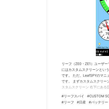
メディア:
ムッ
クリック
: 19回
この商品を含むブ
京料理―伝統を
作者:
リーフ・
出版社/メーカー
発売日:
2005/
メディア:
ムッ
クリック
: 16回
この商品を含むブ
リーフ（ZE0・ZE1）ユーザーで
にはカスタムスクリーンとい
です。 ただ、LeafSPYの
です。 まずカスタムスクリー
京都町家でご
スタムスクリーン 右下にある[読込む]
MOOK)
↑ above ： 現在のページの前
作者:
リーフ・
#
リーフスパイ
#
CUSTOM S
Replace ： 現在のページと置換
出版社/メーカー
#
リーフ
#
日産
#
バッテリー
発売日:
2008/