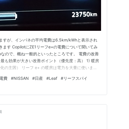
すが、インパネの平均電費は6.5km/kWhと表示され
す CopilotにZE1リーフe+の電費について聞いてみ
m/kWhなので、概ね一般的といったところです。 電費の改善
⚡ 最も効果が大きい改善ポイント（優先度：高） 1) 暖房
の主因） リーフ e+ の暖房は電力を大量に使いま
・ハンドルヒーターを主役にする⇒既に実施済み 暖房は
電費
#
NISSAN
#
日産
#
Leaf
#
リーフスパイ
ったらOFF⇒温度差次第 走り出す前に充電中に暖房で
前