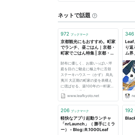
メディア:
ムッ
クリック
: 12回
この商品を含むブ
ネットで話題
着たくなる日―おし
972
346
ブックマーク
作者:
リーフ・パ
京都観光にもおすすめ。町家
Le
出版社/メーカー
でランチ、昼ごはん｜京都・
り返
発売日:
2006/11
町家でごはん特集 | 京都・滋
ム界
メディア:
ムッ
賀 Leaf リーフ
モ』
財布に優しく、お腹いっぱい 坪
クリック
: 19回
伝説
庭を目のご馳走に極上牛に舌鼓
この商品を含む
話、
ステーキハウス 一（かず） 烏丸
きゲ
夷川 大正期の町家の姿を表構え
の“
に偲ばせる、築100年の一軒家。
現在では特選牛のフルコースがリ
京都・滋賀のカ
www.leafkyoto.net
n
ーズナブルにいただけるステーキ
MOOK)
ハウスとして再生し、着実に支持
を集めている。とりわけランチが
206
192
作者:
リーフ・
ブックマーク
お値打ちで、中でもビーフ100％
出版社/メーカー
軽快なアプリ起動ランチャ
Blac
の...
発売日:
2006/0
「nrLaunch」（ 勝手にミラ
メディア:
ムッ
ー） - Blog::R.1000Leaf
クリック
: 15回