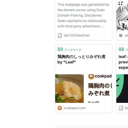
この商品を含むブ
This webpage was generated by
the domain owner using Sedo
Domain Parking. Disclaimer:
Leaf
Sedo maintains no relationship
(
一般
)
【
りーふ
】
with third party advertisers.
Reference to any specific
英単語リーフ
lab.1000leaf.net
a
service or trade mark is not
controlled by Sedo nor does it
「木の葉」の意味。
constitute or imply its
89
88
ブックマーク
association, endorsement or
鶏胸肉のしっとりみぞれ煮
leaf
固有名詞
recommendation.
by *Leaf*
prev
expe
日産の電気自動車「LEAF」
ゲームメーカー略称 →
Leaf/AQUA
人名
レンスター王子 → 「
トラキア776
cookpad.com
le