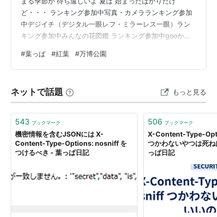
まる季節が 待ち遠しいよ 夏は 始まったばかりだけ
ど・・・ ランキング参加中写真・カメラランキング参加
中デジイチ（デジタル一眼レフ・ミラーレス一眼）ラン
キング参加中みんなの花図鑑 ランキング参加中gooから
きました にほんブログ村 風景・自然ランキング
#
葉っぱ
#
紅葉
#
万博公園
ネットで話題
もっと見る
543
506
ブックマーク
ブックマーク
機密情報を含むJSONには X-
X-Content-Type-Opti
Content-Type-Options: nosniff を
つかわないやつは死ねば
つけるべき - 葉っぱ日記
っぱ日記