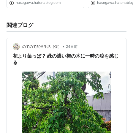
hasegawa.hatenablog.com
hasegawa.hatenablo
関連ブログ
•
のてのて配当生活（仮）
24日前
花より葉っぱ？ 緑の濃い梅の木に一時の涼を感じ
る