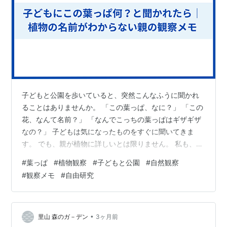
子どもと公園を歩いていると、突然こんなふうに聞かれ
ることはありませんか。 「この葉っぱ、なに？」 「この
花、なんて名前？」 「なんでこっちの葉っぱはギザギザ
なの？」 子どもは気になったものをすぐに聞いてきま
す。 でも、親が植物に詳しいとは限りません。 私も、葉
っぱや花の名前をすぐに答えられるタイプではありませ
#
葉っぱ
#
植物観察
#
子どもと公園
#
自然観察
ん。 むしろ、聞かれても「えっと……何だろう」と困っ
#
観察メモ
#
自由研究
てしまうことの方が多いです。 ただ、最近思うのは、植
物の名前を正確に答えられなくても、子どもとの観察は
十分できるということです。 形を見る。 色を見る。 ど
こに生えているかを見る。 大きさを比べる。 写真に撮っ
•
里山 森のガ－デン
3ヶ月前