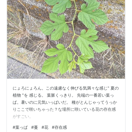
にょろにょろん。この遠慮なく伸びる気満々な感じ" 夏の
植物 "を 感じる。 葉脈くっきり。 先端の一番若い葉っ
ぱ。暑いのに元気いっぱいだ。 種がとんじゃってうっか
りここで咲いちゃった？な場所に咲いている花の存在感
がすごい。
#
葉っぱ
#
蔓
#
花
#
存在感