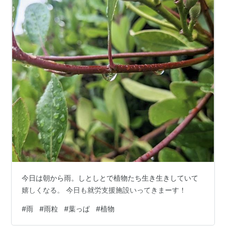
今日は朝から雨。しとしとで植物たち生き生きしていて
嬉しくなる。 今日も就労支援施設いってきまーす！
#
雨
#
雨粒
#
葉っぱ
#
植物