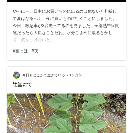
やっほー。日中にお買いものに出るのは危ないと判断し
て夏はなるべく、夜に買いものに行くことにしました。
今日、救急車が3台走ってるのを見ました。全部熱中症関
連だったら大変なことだね。水分こまめに取るとかし
て、気をつけないと。
#
葉っぱ
#
夜
•
今日もどこかで生きている
1ヶ月前
辻堂にて