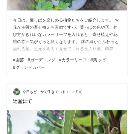
今日は、葉っぱを楽しめる植物たちをご紹介します。 お
花が主役の寄せ植えも素敵ですが、葉っぱの色や形、伸
び方がきれいなカラーリーフを入れると、寄せ植えや花
壇の雰囲気がぐっと良くなります。 鉢の縁からふわっと
垂れる葉、足元を明るく見せてくれる斑入り葉、季節に
よって色が変わる葉。 葉っぱの植物には、お花とはまた
#
園芸
#
ガーデニング
#
カラーリーフ
#
葉っぱ
違う楽しさがあります。 今回ご紹介するのは、斑入り ワ
#
グランドカバー
イヤープランツ スポットライト、グレコマ バリエガー
タ、ディコンドラ エメラルドフォールズ、アイビー ダッ
クフット、ハツユキカズラです。 この記事はこんな方に
おすすめです 寄せ植えに使いやすいカラーリーフを探し
•
今日もどこかで生きている
1ヶ月前
ている方 花壇や鉢植えに動きを…
辻堂にて