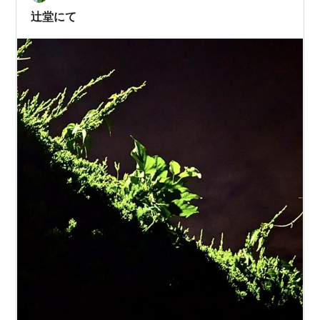
りぷっくりした丸い実がつく頃って、緑が凄く濃くて、
辻堂にて
生命力に溢れているイメージ冬と夏の落差が激し…