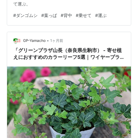
て運ぶ。
#
ダンゴムシ
#
葉っぱ
#
背中
#
乗せて
#
運ぶ
•
GP-Yamacho
1ヶ月前
「グリーンプラザ山長（奈良県生駒市） - 寄せ植
えにおすすめのカラーリーフ5選｜ワイヤープラ
ンツ・グレコマ・ディコンドラ・アイビー・ハツ
ユキカズラ（2026年6月28日）」