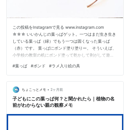
この投稿をInstagramで見る www.instagram.com
☆☆☆ いいかんじの葉っぱゲット。一つはまだ生き生き
している葉っぱ（緑）でもう一つは固くなった葉っぱ
（赤）です。 葉っぱにボンド塗り塗りー。 そういえば、
小学校の教室の机にボンド塗って乾かして剥がして遊ん
でる男子いたの思い出したわ。ということはきっと葉っ
#
葉っぱ
#
ボンド
#
ラメ入り絵の具
ぱボンドも上手くいくはず♪（根拠？） 白味がなくなった
ので乾いたようです。もう一度ボンドを重ね塗りしま
す。途中、ラメ入り絵の具も塗ってみました。キラキラ
•
した葉っぱボンドにしたいから♪ 乾きました。ラメがキラ
ちょこっとメモ
2ヶ月前
キラしてる〜♪これは期待できる。ではさっそく、葉っぱ
子どもにこの葉っぱ何？と聞かれたら｜植物の名
とボンドを分けて…
前がわからない親の観察メモ