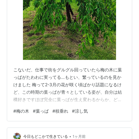
こないだ、仕事で街をグルグル回っていたら梅の木に葉
っぱがたわわに実ってる…もとい、繁っているのを見か
けました 梅って2-3月の花が咲く頃ばかり話題になるけ
ど、この時期の葉っぱが青々としている姿が、自分は結
構好きですほぼ完全に葉っぱが生え変わるからか、どれ
も瑞々しい若い生命力ってのを感じちゃうんですよね特
#
梅の木
#
葉っぱ
#
枝垂れ
#
涼し気
に枝垂れの梅は、葉っぱのせいで枝垂れているのかと思
わせちゃうような葉っぱのつきっぷりでいいですよねぇ
花が咲く頃の梅は花と枝だけだし、その枝のつき方も盆
•
栽的というか老境を感じさせる姿一方、葉っぱが繁った
今日もどこかで生きている
1ヶ月前