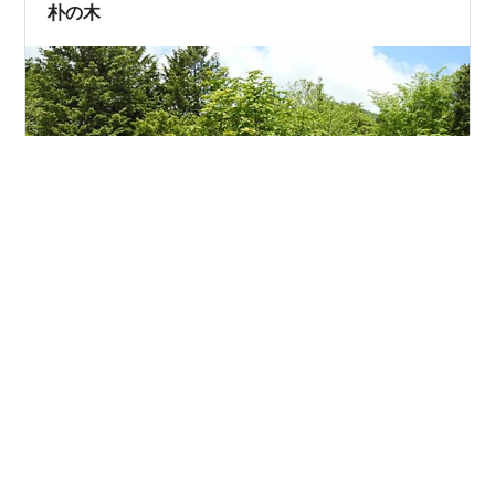
て、あとで一緒に調べる。 そ…
朴の木
朴の木に花が咲きました！ 葉っぱも大きいですが、 花も
大きくて直径15～20㎝位の 白い綺麗な花です。 にほん
ブログ村 人気ブログランキングへ
#
葉っぱ
#
花
#
直径15～20㎝
#
綺麗な花