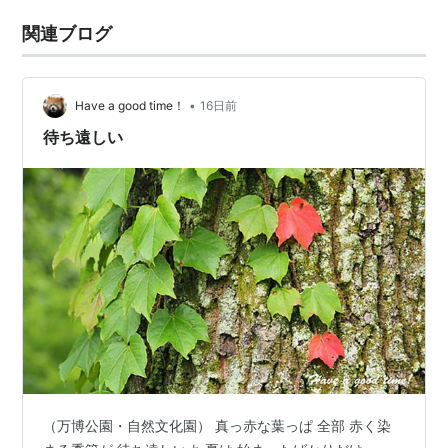
関連ブログ
•
Have a good time！
16日前
待ち遠しい
（万博公園・自然文化園） 真っ赤な葉っぱ 全部 赤く染