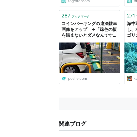
togetter.com
t
287
271
ブックマーク
コインパーキングの違法駐車
海中
画像をアップ →「緑色の板
し、
を踏まないとダメなんです
ゴリ
か？障害物があったら踏んで
はダメだと思うでしょう」
posfie.com
k
関連ブログ