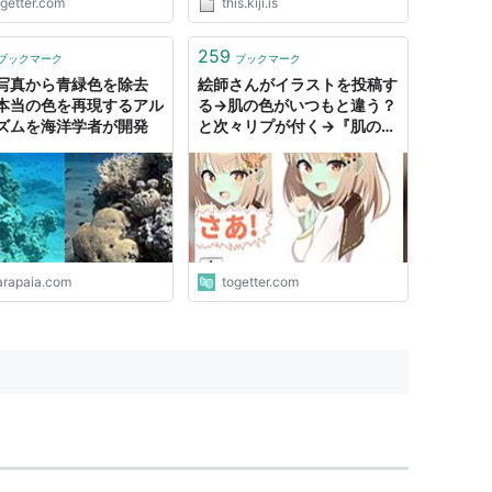
ogetter.com
this.kiji.is
259
ブックマーク
ブックマーク
写真から青緑色を除去
絵師さんがイラストを投稿す
本当の色を再現するアル
る→肌の色がいつもと違う？
ズムを海洋学者が開発
と次々リプが付く→『肌の色
緑色に見えますか？どうして
も黄色にしか見えないです』
arapaia.com
togetter.com