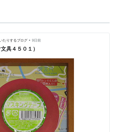
____________________________________________
____________________________________________
•
いたりするブログ
9日前
け文具４５０１）
____________________________________________