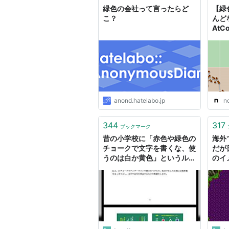
緑色の会社って言ったらど
【緑
こ？
んど
At
れた
anond.hatelabo.jp
n
344
317
ブックマーク
昔の小学校に「赤色や緑色の
海外
チョークで文字を書くな、使
だが
うのは白か黄色」というルー
のイ
ルがあった理由
話題
大き