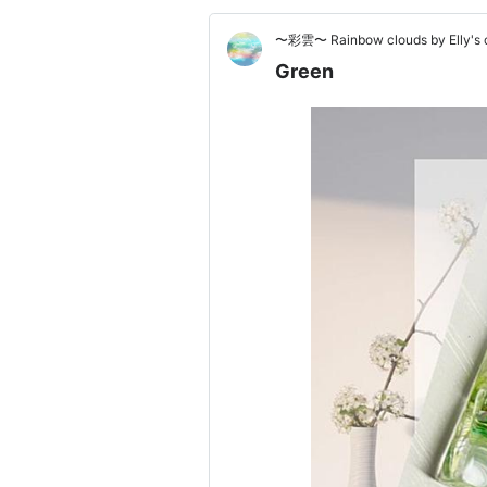
〜彩雲〜 Rainbow clouds by Elly's c
Green