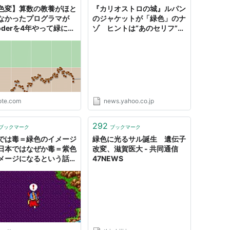
色変】算数の教養がほと
『カリオストロの城』ルパン
なかったプログラマが
のジャケットが「緑色」のナ
Coderを4年やって緑にな
ゾ ヒントは“あのセリフ”に
話｜きりみん
あった！（文春オンライン）
- Yahoo!ニュース
ote.com
news.yahoo.co.jp
292
ブックマーク
ブックマーク
では毒＝緑色のイメージ
緑色に光るサル誕生 遺伝子
日本ではなぜか毒＝紫色
改変、滋賀医大 - 共同通信
メージになるという話が
47NEWS
に、その理由をめぐって
な論争が巻き起こる