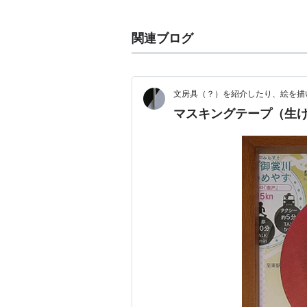
____________________________________
など
関連ブログ
基本16色は
Lime（#00FF00）
____________________________________
文房具（？）を紹介したり、絵を描
Green（#008000）
マスキングテープ（生
____________________________________