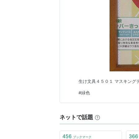
生け文具４５０１ マスキング
#
緑色
ネットで話題
456
366
ブックマーク