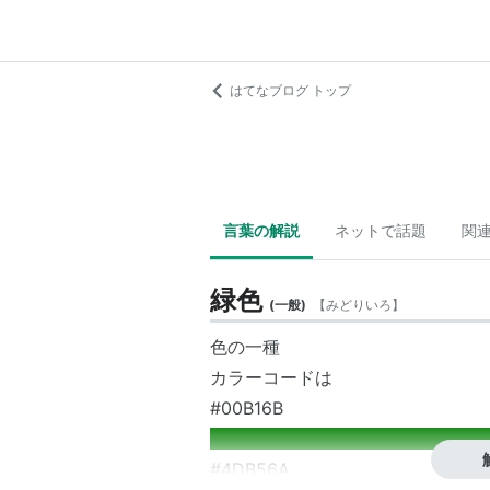
はてなブログ トップ
言葉の解説
ネットで話題
関
緑色
(
一般
)
【
みどりいろ
】
色の一種
カラーコードは
#00B16B
____________________________________
#4DB56A