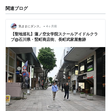
関連ブログ
•
気ままにダンス。
4ヶ月前
【聖地巡礼】蓮ノ空女学院スクールアイドルクラ
ブ@石川県・竪町商店街、長町武家屋敷跡