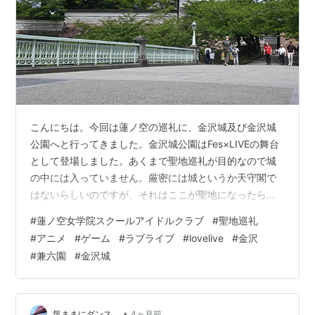
こんにちは。今回は蓮ノ空の巡礼に、金沢城及び金沢城
公園へと行ってきました。金沢城公園はFes×LIVEの舞台
として登場しました。あくまで聖地巡礼が目的なので城
の中には入っていません。厳密には城というか天守閣で
はないらしいのですが、それはここが聖地になったらま
た詳しく調べます。 金沢駅前とかに比べるとここはよっ
#
蓮ノ空女学院スクールアイドルクラブ
#
聖地巡礼
ぽどライブに向いていますね。いつか実際にここでやれ
#
アニメ
#
ゲーム
#
ラブライブ
#
lovelive
#
金沢
ばいいのに。金沢城としてはこのFes×LIVEのみ登場して
#
兼六園
#
金沢城
いますが、敷地の東にある石川橋は瑠璃乃のイラストで
登場しています。 逆に西に行けば吟子のイラストに登場
した尾山神社があります。聖地に囲まれている。 この近
くにある金沢中央観光案内所で…
•
気ままにダンス。
4ヶ月前