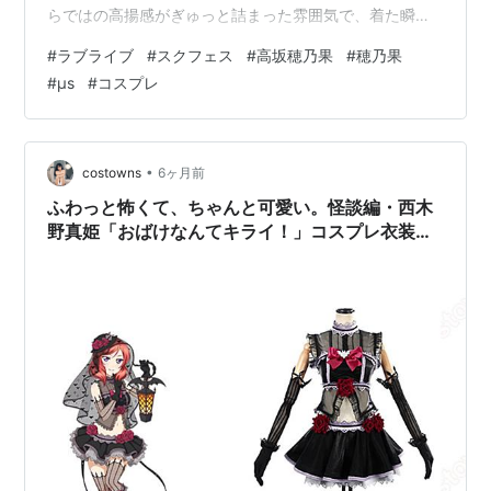
らではの高揚感がぎゅっと詰まった雰囲気で、着た瞬間
にテンションが切り替わります。派手すぎるより“ちゃん
#
ラブライブ
#
スクフェス
#
高坂穂乃果
#
穂乃果
とアイドル”が好き、でも写真はしっかり盛りたい。そん
#
μs
#
コスプレ
な人にちょうどいいバランス感です。 穂乃果は、前向き
で一直線。ちょっと不器用でも、笑顔で周りを巻き込ん
でいくタイプのスクールアイドル。だからこそ、この衣
装は「可愛く着る」だけじゃなく、“元気な空気”までまと
•
costowns
6ヶ月前
えるのが楽しいところ。ポーズや表情を…
ふわっと怖くて、ちゃんと可愛い。怪談編・西木
野真姫「おばけなんてキライ！」コスプレ衣装
（フルセット／送料無料・XS〜XXL）