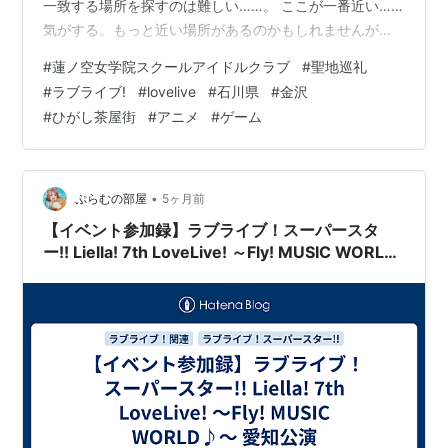
一致する場所を探すのは難しい……。 ここが一番近い……
気がする。もっと近い場所があるのかもしれませんが、
ここということにします。次はひがし茶屋街の奥まった
#
蓮ノ空女学院スクールアイドルクラブ
#
聖地巡礼
場所にある大正浪漫喫茶 金魚庵。 美味しそうなクリーム
#
ラブライブ!
#
lovelive
#
石川県
#
金沢
ソーダ。これだけでも十分映えるお店ですが、2階に上が
#
ひがし茶屋街
#
アニメ
#
ゲーム
ると……。 喫茶ハスノソラシリーズの元ネタになったの
ではないかと思われる部屋があります。イラストに比べ
ると狭いですが、雰囲気はありますね。2階へ上がる階段
が大変急なので2階は食事はできずあ…
•
ぷらむの部屋
5ヶ月前
【イベント参加録】ラブライブ！スーパースタ
ー!! Liella! 7th LoveLive! ～Fly! MUSIC WORLD♪
～ 愛知公演