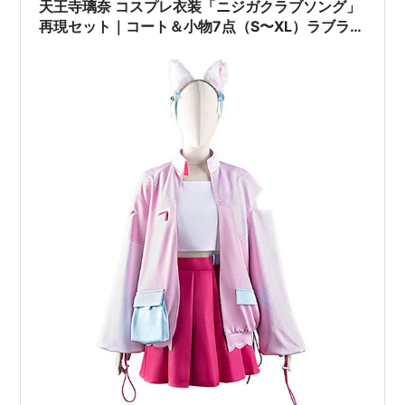
天王寺璃奈 コスプレ衣装「ニジガクラブソング」
再現セット｜コート＆小物7点（S〜XL）ラブライ
ブ！虹ヶ咲学園スクールアイドル同好会