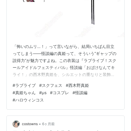
「怖いのムリ…！」って言いながら、結局いちばん目立
ってしまう――怪談編の真姫って、そういう“ギャップの
説得力”が魅力ですよね。この衣装は『ラブライブ！スク
ールアイドルフェスティバル』怪談編「おばけなんてキ
ライ！」の西木野真姫を、シルエットの重なりと装飾の
情報量で丁寧に再現したコスプレ衣装です。パーツが揃
#
ラブライブ
#
スクフェス
#
西木野真姫
っているから、当日は着替えに集中できて、撮影もイベ
#
真姫ちゃん
#
μs
#
コスプレ
#
怪談編
ントもテンポよく楽しめます。 西木野真姫の“らしさ”を
#
ハロウィンコス
引き出すデザイン 真姫はクールで強気に見える一方、照
れや動揺が一瞬で表情に出るタイプ。怪談編はその揺れ
幅が大きいぶん、ポージングや目線で表現が伸びます。
帽子や首飾り、胸飾りが視線のポイントにな…
•
costowns
6ヶ月前