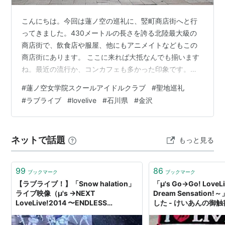
こんにちは。今回は蓮ノ空の巡礼に、竪町商店街へと行
ってきました。430メートルの長さを誇る北陸最大級の
商店街で、飲食店や服屋、他にもアニメイトなどもこの
商店街にあります。 ここに来れば大抵なんでも揃います
ね。最近の流行か、コンカフェも多かった印象です。多
かったですが、どの店も暇そうにしていました。ガラス
#
蓮ノ空女学院スクールアイドルクラブ
#
聖地巡礼
張りの店だと暇そうな態度がよく見えるんでね、よくな
#
ラブライブ
#
lovelive
#
石川県
#
金沢
いよ。竪町商店街から1本脇に入った道には茜やさんがあ
ります。 残念ながら定休日でしたので中に入ることはで
きず。雰囲気は味わってきました。商店街から百万石通
ネットで話題
もっと見る
りに出るとこちら。 るりめぐが買い物をしていた場所、
ですが暗すぎる。よくわかりませんね。多分…
99
86
ブックマーク
ブックマーク
【ラブライブ！】「Snow halation」
「μ's Go→Go! LoveL
ライブ映像（μ's →NEXT
Dream Sensatio
LoveLive!2014 〜ENDLESS
した - けいあんの御触
PARADE〜2月9日公演より）