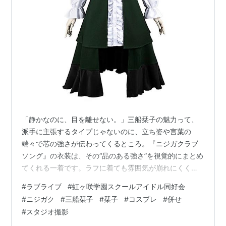
「静かなのに、目を離せない。」三船栞子の魅力って、
派手に主張するタイプじゃないのに、立ち姿や言葉の
端々で芯の強さが伝わってくるところ。『ニジガクラブ
ソング』の衣装は、その“品のある強さ”を視覚的にまとめ
てくれる一着です。ラフに着ても雰囲気が崩れにくく、
きちんと整えると一気に完成度が跳ね上がる――そんな
#
ラブライブ
#
虹ヶ咲学園スクールアイドル同好会
使い勝手の良さがあります。 購入ページ：
#
ニジガク
#
三船栞子
#
栞子
#
コスプレ
#
併せ
https://www.costowns.com/mifune-shioriko-
#
スタジオ撮影
p_10383.html価格：25,800円（税込）／送料無料納期目