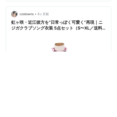
安：加工時間 7〜15日＋配送 5〜7日（土日祝除く）素
材：コスプレ専用生地サイズ：S／M／L／XL状態：…
•
costowns
6ヶ月前
虹ヶ咲・近江彼方を“日常っぽく可愛く”再現｜ニ
ジガクラブソング衣装 5点セット（S〜XL／送料
無料）