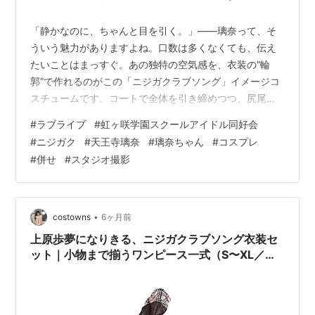
「静かなのに、ちゃんと目を引く。」——璃奈って、そ
ういう魅力がありますよね。口数は多くなくても、伝え
たいことはまっすぐ。あの独特の空気感を、衣装の“輪
郭”で作れるのがこの「ニジガクラブソング」イメージコ
スチュームです。コートで全体を引き締めつつ、尻尾や
カチューシャで遊びを足して、クールだけど可愛い。璃
#
ラブライブ
#
虹ヶ咲学園スクールアイドル同好会
奈らしいバランスを狙えます。 セット内容（変更なし・
#
ニジガク
#
天王寺璃奈
#
璃奈ちゃん
#
コスプレ
7点） コート、タンクトップ、ショートスカート、尻
#
併せ
#
スタジオ撮影
尾、カチューシャ、太ももベルト、レッグカバー 着るだ
けで“璃奈の雰囲気”が出やすい理由 コートが主役のシル
エット羽織った瞬間に上半身のラインがまとまり、立ち
姿がサマになります。ポーズを作らなくても…
•
costowns
6ヶ月前
上原歩夢になりきる、ニジガクラブソング衣装セ
ット｜小物まで揃うワンピース一式（S〜XL／送
料無料）