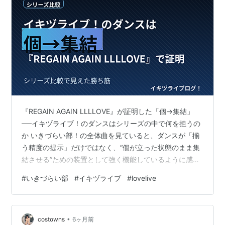
『REGAIN AGAIN LLLLOVE』が証明した「個→集結」
──イキヅライブ！のダンスはシリーズの中で何を担うの
か いきづらい部！の全体曲を見ていると、ダンスが「揃
う精度の提示」だけではなく、“個が立った状態のまま集
結させる”ための装置として強く機能しているように感じ
る。 その確信を強めたのが、1st LIVE Day.1公演より公
#
いきづらい部
#
イキヅライブ
#
lovelive
開された『REGAIN AGAIN LLLLOVE』のライブ映像だ。
ライブ映像（公式YouTube）：
https://youtu.be/5mD8UGUtzpc www.youtube.com
•
『REGAIN AGAIN LLLLOVE』が証明した「個→集結」…
costowns
6ヶ月前