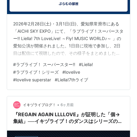
2026年2月28日(土)・3月1日(日)、愛知県常滑市にある
「AICHI SKY EXPO」にて、「ラブライブ！スーパースタ
ー!! Liella! 7th LoveLive! ～Fly! MUSIC WORLD♪～ 」の
愛知公演が開催されました。1日目に現地で参加し、2日
目は配信にて視聴したので、その様子をまとめました。
▼2月7日・8日の神奈川公演についてはこちら
#
ラブライブ！ スーパースター!!
#
Liella!
plumroom-0417.hatenablog.com １．アニメ準拠ではな
#
ラブライブ！シリーズ
#
lovelive
いナンバリングライブ ２．キャストとの距離感が圧倒的
#
lovelive superstar
#
Liella!7thライブ
に近い ３．同じライブを複数公演見届ける意味 ４．自由
自在かつ正統派のラブライブ！のLiella!…
•
イキヅライブログ！
6ヶ月前
『REGAIN AGAIN LLLLOVE』が証明した「個→
集結」──イキヅライブ！のダンスはシリーズの中
で何を担うのか