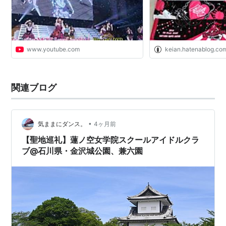
www.youtube.com
keian.hatenablog.co
関連ブログ
•
気ままにダンス。
4ヶ月前
【聖地巡礼】蓮ノ空女学院スクールアイドルクラ
ブ@石川県・金沢城公園、兼六園