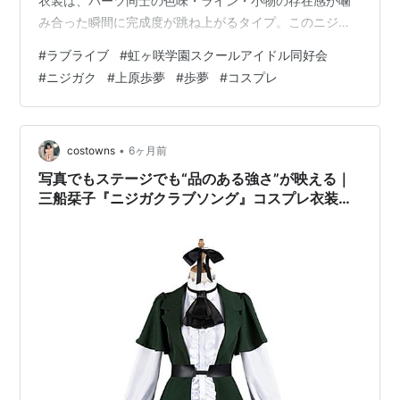
衣装は、パーツ同士の色味・ライン・小物の存在感が噛
み合った瞬間に完成度が跳ね上がるタイプ。このニジガ
クラブソングの上原歩夢衣装は、全身のバランスが作り
#
ラブライブ
#
虹ヶ咲学園スクールアイドル同好会
やすいセット構成で、イベントでも撮影でも扱いやすい
#
ニジガク
#
上原歩夢
#
歩夢
#
コスプレ
一着です。 歩夢は、柔らかな表情の奥に芯の強さがある
スクールアイドル。派手に攻めるより、清潔感のある着
こなし、落ち着いた佇まい、丁寧な所作で“らしさ”が出ま
す。だからこそ衣装は、全体のシルエットと小物の揃い
•
costowns
6ヶ月前
方が重要。ふわっとした雰囲気の中に、…
写真でもステージでも“品のある強さ”が映える｜
三船栞子『ニジガクラブソング』コスプレ衣装セ
ット（送料無料）