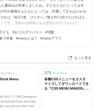
った夏休みが到来しましたね。子どもたちにとっては天
世の中の親御さんたちにとっては、共通して立ちはだかる
それは「毎日3食、ひたすらご飯を作り続けなければな
ンです。 学校や幼稚園がある普段の平日であれば、お
ることができます。しかし、長期休みとなるとそうはいき
子ども
#
おうちデリバリー
#
宅配
わって一息ついたと思ったら、すぐに「今日のお昼ご飯な
家で外食
#
menuとは？
#
menuアプリ
を済ませたと思ったら…
もっと見る
375
ブックマーク
ブックマーク
 Dock Menu
各種CSSメニューをカスタ
マイズしてダウンロードでき
る『CSS MENU MAKER』 |
100SHIKI.COM
8, 2007 17,799 Comments
Javascript If you are a big
n, you will love this CSS