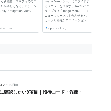
るん新感覚！スマフォでのス
Image Menu クールにスライドす
ールが楽しくなるナビゲーシ
るメニューを作成するJavaScript
elly Navigation Menu
ライブラリ「Image Menu」。 メ
ニューにカーソルを合わせると、
カーソル部分がアニメーションし
ながら開くメニューを実装できま
oliss.com
phpspot.org
す。。 画像を変えれば、よりク
ールなメニューを作れそうです
ね。 必要なJSライブラリ,CSSを
インクルードした後、次のような
コ...
•
ログ
19日前
前に確認したい8項目｜招待コード・報酬・