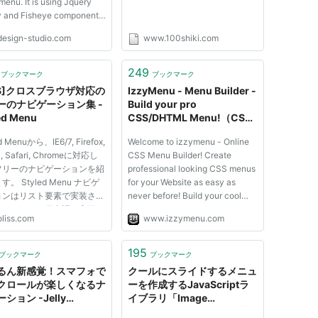
menu. It is using Jquery
ry and Fisheye component
Interface and some of my
design-studio.com
www.100shiki.com
. It comes with two dock
on: top and bottom. This
ock menu is perfect to
249
ブックマーク
ブックマーク
n to my iTheme. He...
SS]クロスブラウザ対応の
IzzyMenu - Menu Builder -
ーのナビゲーション集 -
Build your pro
ed Menu
CSS/DHTML Menu!（CSS
メニューの自動生成ツール）
d Menuから、IE6/7, Firefox,
Welcome to izzymenu - Online
a, Safari, Chromeに対応し
CSS Menu Builder! Create
フリーのナビゲーションを紹
professional looking CSS menus
。 Styled Menu ナビゲ
for your Website as easy as
ョンはリスト要素で実装され
never before! Build your cool
り、ラベルを日本語に変更す
menu online, without writing a
oliss.com
www.izzymenu.com
どカスタマイズも可能です。
single line of code! What is
izzymenu - it's easy to use,
Online Menu Builder, which
195
ブックマーク
ブックマーク
allows you to build your CSS &
るん新感覚！スマフォで
クールにスライドするメニュ
DHTML m...
クロールが楽しくなるナ
ーを作成するJavaScriptラ
ション -Jelly
イブラリ「Image
gation Menu
Menu」:phpspot開発日誌