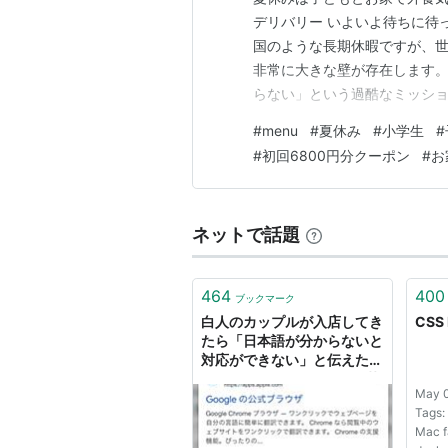
デリバリー いよいよ待ちに待
国のような長期休暇ですが、
非常に大きな壁が存在します。
らない」という過酷なミッショ
昼ご飯は栄養満点の給食に頼
#
menu
#
夏休み
#
小学生
#
ません。朝ご飯の片付けが終
#
初回6800円分クーポン
#
お
に？」と聞かれ、お昼の洗い物
ネットで話題
464
400
ブックマーク
白人のカップルが入店してき
CSS
たら「日本語が分からないと
対応ができない」と伝えた。
「no English menu?」と英
May 0
語で聞いて来たから「ない」
Tags: 
と答えた
Mac fa