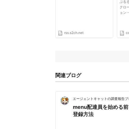
ぷる
クロ
ョン -J
rss.s2ch.net
c
関連ブログ
エージェントキャットの調査報告ブ
menu配達員を始める
登録方法