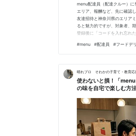
menu配達員（配達クルー）
エリア、報酬など、先に確認し
友達招待と神奈川県のエリア
ると魅力的ですが、対象者、
登録後に「コードを入れ忘れ
ならないよう、この記事ではm
#
menu
#
配達員
#
フードデ
します。 招待コード、キャン
回配達まで一通り確認できる内
晴れブロ そわかの子育て・教育応
使わないと損！「menu
の味を自宅で楽しむ方