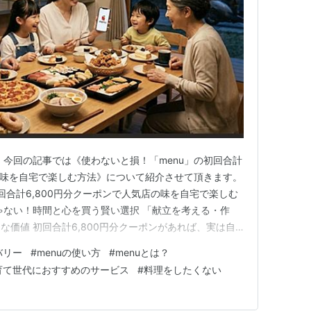
 今回の記事では《使わないと損！「menu」の初回合計
店の味を自宅で楽しむ方法》について紹介させて頂きます。
回合計6,800円分クーポンで人気店の味を自宅で楽しむ
ゃない！時間と心を買う賢い選択 「献立を考える・作
な価値 初回合計6,800円分クーポンがあれば、実は自
略】初回合計6,800円分クーポンの最もおトクな使い道
バリー
#
menuの使い方
#
menuとは？
みと必須条件 さらにPontaポイントの二重取りで極限
育て世代におすすめのサービス
#
料理をしたくない