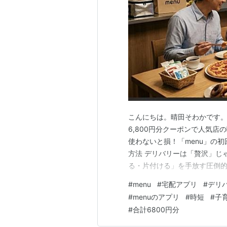
こんにちは。晴田そわかです。
6,800円分クーポンで人気
使わないと損！「menu」の初
方法 デリバリーは「贅沢」じ
る・片付ける」を手放す圧倒的
炊より安上がり！？ 【完全攻
#
menu
#
宅配アプリ
#
デリ
損をしないためのクーポンの仕組
#
menuのアプリ
#
時短
#
子
までおトクに！ 予算別…
#
合計6800円分