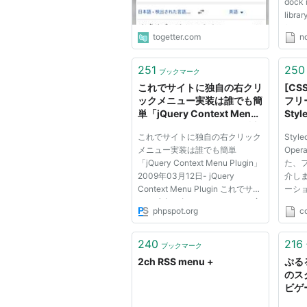
dock 
libra
from 
togetter.com
n
icons
positi
CSS d
251
250
ブックマーク
add o
これでサイトに独自の右クリ
[C
ックメニュー実装は誰でも簡
フリ
単「jQuery Context Menu
Styl
Plugin」:phpspot開発日誌
これでサイトに独自の右クリック
Style
メニュー実装は誰でも簡単
Oper
「jQuery Context Menu Plugin」
た、
2009年03月12日- jQuery
介します
Context Menu Plugin これでサイ
ーシ
トに独自の右クリックメニュー実
てお
phpspot.org
c
装は誰でも簡単「jQuery Context
るな
Menu Plugin」。 ちょっと前まで
だと独自の右クリックメニューを
240
216
ブックマーク
作るのはすごく大変でした。特に
2ch RSS menu +
ぷる
クロスブ...
のス
ビゲー
Navi