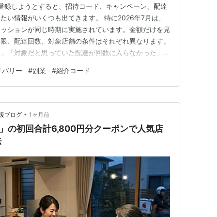
に登録しようとすると、招待コード、キャンペーン、配達
たい情報がいくつも出てきます。 特に2026年7月は、
ミッションが同じ時期に実施されています。金額だけを見
期限、配達回数、対象店舗の条件はそれぞれ異なります。
た」「対象だと思っていた配達が回数に入らなかった」と
enu配達員を始める前に確認したい8項目を順番に整理
リバリー
#
副業
#
紹介コード
ペーン条件、登録方法、配達エリア、報酬の仕組み、初
容ですが、men…
•
援ブログ
1ヶ月前
」の初回合計6,800円分クーポンで人気店
法