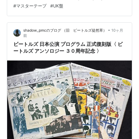
「Get It On」が好きで、ジャケットがカッコイイから。
#
マスターテープ
#
UK盤
で、この「ELECTRIC WARRIOR」のリールテープ再発。
SNSなどにはいろんな意見、評判が上がっています。
Rhino社の解説には「オリジナルのフラット・アナ…
•
shadow_pmcのブログ （旧 ビートルズ徒然草）
10ヶ月
前
ビートルズ 日本公演 プログラム 正式復刻版〈 ビ
ートルズ アンソロジー ３０周年記念 〉