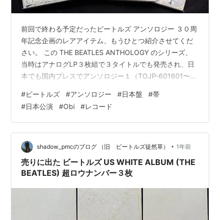
前回で終わる予定だったビートルズ アンソロジー ３０周
年記念企画のレアアイテム、もうひとつ紹介させてくだ
さい。 この THE BEATLES ANTHOLOGY のシリーズ、
当時はアナログLP３枚組で３タイトルでも発売され、日
本でも国内プレスでアンソロジー１（TOJP-601601〜
03）、アンソロジー２（TOJP-601604〜06）アンソロ
#
ビートルズ
#
アンソロジー
#
日本盤
#
帯
ジー３（TOJP-601607〜09） として東芝EMIより無事
#
日本公演
#
Obi
#
レコード
に発売されていました。各タイトル（３枚組）5,400円
だったので今ではLP１枚の価格ですね〜。それまでのビ
ートルズのLPとして初めてのキャップ帯（かぶせ帯）で
した。 この国内盤LP３セットの…
•
shadow_pmcのブログ （旧 ビートルズ徒然草）
1年前
売りに出た ビートルズ US WHITE ALBUM (THE
BEATLES) 超ロウナンバー３枚