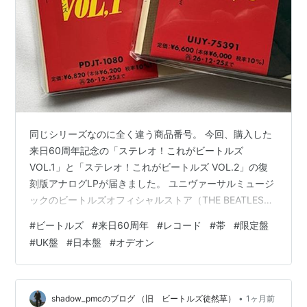
同じシリーズなのに全く違う商品番号。 今回、購入した
来日60周年記念の「ステレオ！これがビートルズ
VOL.1」と「ステレオ！これがビートルズ VOL.2」の復
刻版アナログLPが届きました。 ユニヴァーサルミュージ
ックのビートルズオフィシャルストア（THE BEATLES
STORE）でしか買えないビートルズのレコードやCDの限
#
ビートルズ
#
来日60周年
#
レコード
#
帯
#
限定盤
定盤なるものが出現したのはここ数年のこと。アイテム
#
UK盤
#
日本盤
#
オデオン
自体が限定のものもあれば通常発売盤にオリジナルのス
トア特典（付属品）をつけるものもあります。今回は限
定アイテムに「イエロー・サブマリン」のカラー盤アナ
ログシングル、ストア特典アイテムにナンバリング入り
•
shadow_pmcのブログ （旧 ビートルズ徒然草）
1ヶ月前