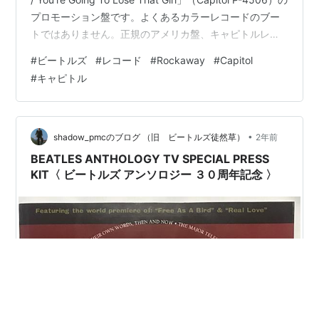
プロモーション盤です。よくあるカラーレコードのブー
トではありません。正規のアメリカ盤、キャピトルレコ
ード製のプロモーション用のシングルで、収録曲は両面
#
ビートルズ
#
レコード
#
Rockaway
#
Capitol
とも「Girl」で片面がステレオ、もう一方の面がモノラル
#
キャピトル
となっています。ピクチャースリーヴ付きです。 こちら
はSTEREO面。右にNOT FOR SALEと印刷されていま
す。 このシングルのピクチャースリーヴは30年ほど前に
よく出…
•
shadow_pmcのブログ （旧 ビートルズ徒然草）
2年前
BEATLES ANTHOLOGY TV SPECIAL PRESS
KIT〈 ビートルズ アンソロジー ３０周年記念 〉