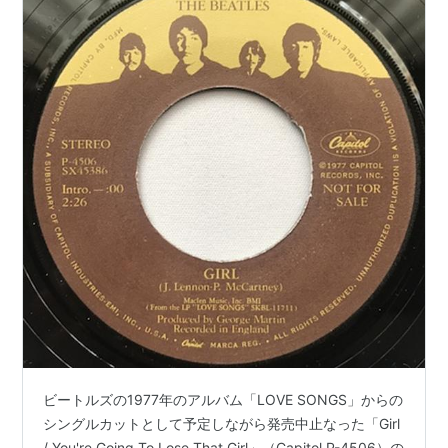
ビートルズの1977年のアルバム「LOVE SONGS」からの
シングルカットとして予定しながら発売中止なった「Girl
/ You're Going To Lose That Girl」（Capitol P-4506）の