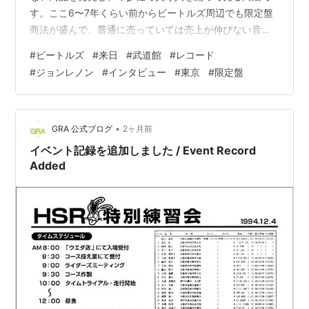
す。ここ6〜7年くらい前からビートルズ周辺でも限定盤
商法が盛んで、普通に売っていては売上が伸びない音楽
流通業界の世相を強く反映していると思っています。 今
#
ビートルズ
#
来日
#
武道館
#
レコード
回の来日60周年記念企画でもオフィシャルショップ
#
ジョンレノン
#
インタビュー
#
東京
#
限定盤
（THE BRATLES STORE）が原宿で期間限定開催する
「ザ・ビートルズ来日60周年記念 ポップ・アップ・スト
ア」でしか買えない「イエローサブマリン c/w エリナー
リグビー」のレッドカラーレコードがあります。 残念な
•
GRA 公式ブログ
2ヶ月前
がら拙者はそのためのわ…
イベント記録を追加しました / Event Record
Added