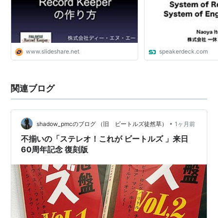
www.slideshare.net
speakerdeck.com
関連ブログ
•
shadow_pmcのブログ （旧 ビートルズ徒然草）
1ヶ月前
不揃いの「ステレオ！これが ビートルズ 」来日
60周年記念 復刻版