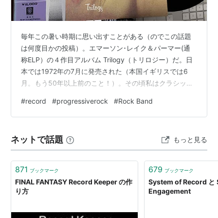
毎年この暑い時期に思い出すことがある（のでこの話題
は何度目かの投稿）。エマーソン･レイク＆パーマー(通
称ELP）の４作目アルバム Trilogy（トリロジー）だ。日
本では1972年の7月に発売された（本国イギリスでは6
月。もう50年以上前のこと！）。その頃私はクラシック
や映画音楽中心に聴いていたのが、ラジオでKing
#
record
#
progressiverock
#
Rock Band
Crimson を知った事でプログレッシブロックに目覚め、
当然の流れでELPを知りタルカスや展覧会の絵を聞いては
いた。そして発表されたのがこのアルバムである。リア
ネットで話題
もっと見る
ルタイムで聴いた初のELPアルバムということになる。そ
して彼らは同年8月に初来日を果たす。そのことでラジオ
番組では頻繁…
871
679
ブックマーク
ブックマーク
FINAL FANTASY Record Keeper の作
System of Record と 
り方
Engagement