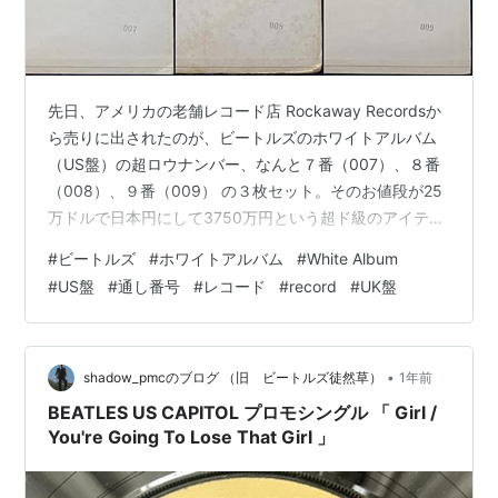
先日、アメリカの老舗レコード店 Rockaway Recordsか
ら売りに出されたのが、ビートルズのホワイトアルバム
（US盤）の超ロウナンバー、なんと７番（007）、８番
（008）、９番（009） の３枚セット。そのお値段が25
万ドルで日本円にして3750万円という超ド級のアイテ
ム。 その記事がこちら 1968 White Album Set Of Three
#
ビートルズ
#
ホワイトアルバム
#
White Album
007 / 008 / 009rockaway.com もともとは別に売られて
#
US盤
#
通し番号
#
レコード
#
record
#
UK盤
いたものを熱烈なコレクターが入手。しかし彼がお亡く
なりになり親族がRockaway Recordsに持ち込んだらし
い。 US盤ホワイトアルバムの通しナンバーは…
•
shadow_pmcのブログ （旧 ビートルズ徒然草）
1年前
BEATLES US CAPITOL プロモシングル 「 Girl /
You're Going To Lose That Girl 」