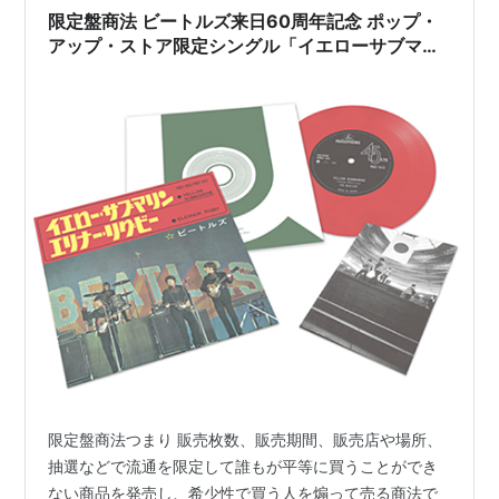
のポストカードが付い…
限定盤商法 ビートルズ来日60周年記念 ポップ・
アップ・ストア限定シングル「イエローサブマリ
ン」
限定盤商法つまり 販売枚数、販売期間、販売店や場所、
抽選などで流通を限定して誰もが平等に買うことができ
ない商品を発売し、希少性で買う人を煽って売る商法で