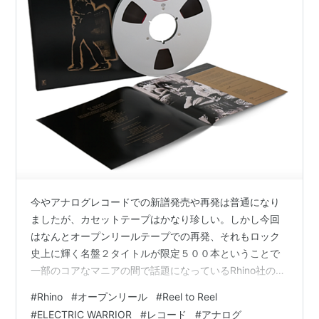
今やアナログレコードでの新譜発売や再発は普通になり
ましたが、カセットテープはかなり珍しい。しかし今回
はなんとオープンリールテープでの再発、それもロック
史上に輝く名盤２タイトルが限定５００本ということで
一部のコアなマニアの間で話題になっているRhino社の再
発シリーズ。 拙者はビートルズが専門ですが、この
#
Rhino
#
オープンリール
#
Reel to Reel
T.REX 「ELECTRIC WARRIOR」は持っています。理由は
#
ELECTRIC WARRIOR
#
レコード
#
アナログ