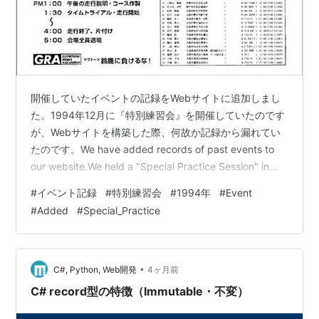
開催していたイベントの記録をWebサイトに追加しまし
た。1994年12月に『特別練習会』を開催していたのです
が、Webサイトを構築した際、何故か記録から漏れてい
たのです。We have added records of past events to
our website.We held a "Special Practice Session" in
December 1994, but for some reason, it was omitted
#
イベント記録
#
特別練習会
#
1994年
#
Event
from the records when we built the website.【 1991年
#
Added
#
Special_Practice
12月4日開催 特別練習会 ・ イベント記録…
•
C#, Python, Web開発
4ヶ月前
C# record型の特徴（Immutable・不変）