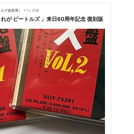
•
ートルズ徒然草）
1ヶ月前
れが ビートルズ 」来日60周年記念 復刻版