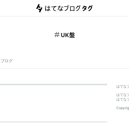
UK盤
連ブログ
はてな
はてな
はてな
Copyrig