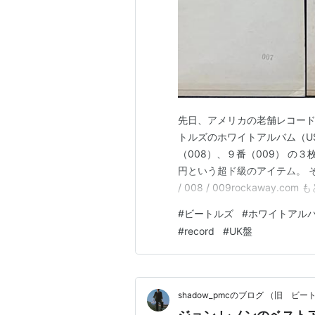
先日、アメリカの老舗レコード店 
トルズのホワイトアルバム（U
（008）、９番（009） の
円という超ド級のアイテム。 その記事がこ
/ 008 / 009rockawa
手。しかし彼がお亡くなりになり親
#
ビートルズ
#
ホワイトアル
盤ホワイトアルバムの通しナン
#
record
#
UK盤
shadow_pmcのブログ （旧 ビ