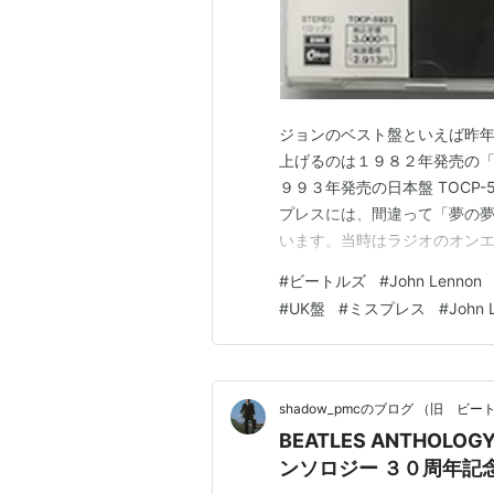
ジョンのベスト盤といえば昨
上げるのは１９８２年発売の「
９９３年発売の日本盤 TOCP-5
プレスには、間違って「夢の夢（
います。当時はラジオのオン
通常ヴァージョンの曲の長さ
#
ビートルズ
#
John Lennon
ょうど２分短くエディットされ
#
UK盤
#
ミスプレス
#
John 
ン収録盤になっています。外見
shadow_pmcのブログ （旧 ビ
BEATLES ANTHOLOGY
ンソロジー ３０周年記念