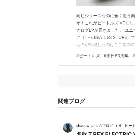
同じシリーズなのに全く違う商
オ！これがビートルズ VOL.1
ナログLPが届きました。 ユ
ア（THE BEATLES ST
ものが出現したのはここ数年
オリジナルのストア特典（付
#
ビートルズ
#
来日60周年
#
「イエロー・サブマリン」の
リング入りのポストカードが付
関連ブログ
shadow_pmcのブログ （旧 ビ
名盤 T.REX ELECT