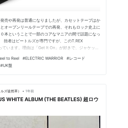
譜発売や再発は普通になりましたが、カセットテープはか
んとオープンリールテープでの再発、それもロック史上に
００本ということで一部のコアなマニアの間で話題になっ
。 拙者はビートルズが専門ですが、このT.REX
」は持っています。理由は「Get It On」が好きで、ジャケット
ECTRIC WARRIOR」のリールテープ再発。SNSなど
eel to Reel
#
ELECTRIC WARRIOR
#
レコード
ています。 Rhino社の解説には「オリジナルのフラッ
#
UK盤
•
ートルズ徒然草）
1年前
WHITE ALBUM (THE BEATLES) 超ロウ