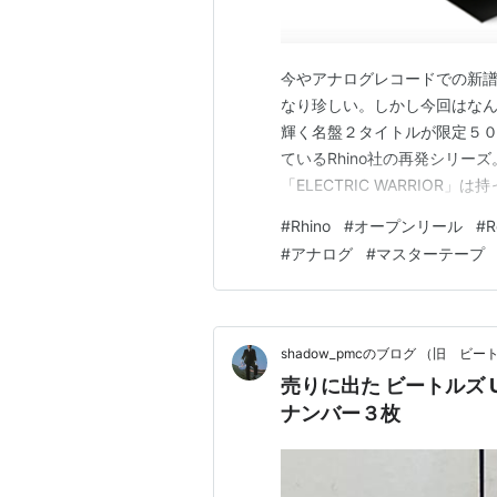
今やアナログレコードでの新
なり珍しい。しかし今回はな
輝く名盤２タイトルが限定５
ているRhino社の再発シリーズ
「ELECTRIC WARRIOR
がカッコイイから。で、この「EL
#
Rhino
#
オープンリール
#
R
にはいろんな意見、評判が上がっ
#
アナログ
#
マスターテープ
ト・アナ…
shadow_pmcのブログ （旧 ビ
売りに出た ビートルズ US 
ナンバー３枚