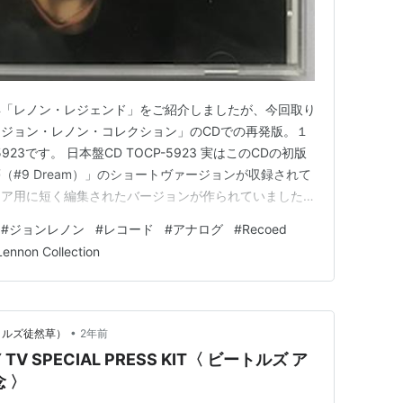
年「レノン・レジェンド」をご紹介しましたが、今回取り
ジョン・レノン・コレクション」のCDでの再発版。１
923です。 日本盤CD TOCP-5923 実はこのCDの初版
#9 Dream）」のショートヴァージョンが収録されて
エア用に短く編集されたバージョンが作られていました。
は４分４６秒、このショートバージョンは２分４６秒でち
#
ジョンレノン
#
レコード
#
アナログ
#
Recoed
ています。 次版以降でこれは修正され通常ヴァージョ
Lennon Collection
…
•
ートルズ徒然草）
2年前
 TV SPECIAL PRESS KIT〈 ビートルズ ア
 〉