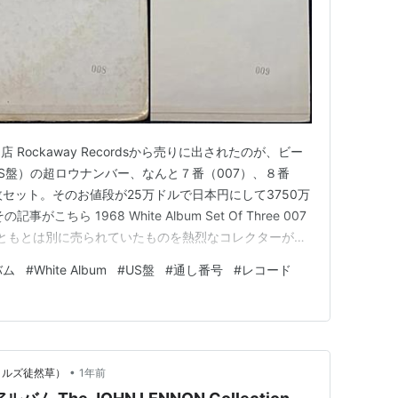
Rockaway Recordsから売りに出されたのが、ビー
S盤）の超ロウナンバー、なんと７番（007）、８番
３枚セット。そのお値段が25万ドルで日本円にして3750万
ちら 1968 White Album Set Of Three 007
y.com もともとは別に売られていたものを熱烈なコレクターが入
族がRockaway Recordsに持ち込んだらしい。 US
バム
#
White Album
#
US盤
#
通し番号
#
レコード
バーは…
•
ートルズ徒然草）
1年前