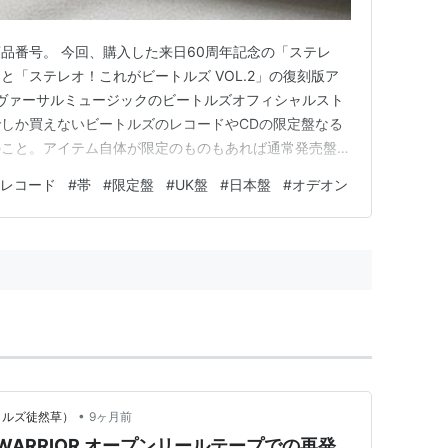
品番号。 今回、購入した来日60周年記念の「ステレ
」と「ステレオ！これがビートルズ VOL.2」の復刻版ア
ニヴァーサルミュージックのビートルズオフィシャルスト
ORE）でしか買えないビートルズのレコードやCDの限定盤なる
のこと。アイテム自体が限定のものもあれば通常発売盤に
属品）をつけるものもあります。今回は限定アイテムに
レコード
#
帯
#
限定盤
#
UK盤
#
日本盤
#
オデオン
カラー盤アナログシングル、ストア特典アイテムにナンバ
い…
•
ートルズ徒然草）
9ヶ月前
RIC WARRIOR オープンリールテープでの再発