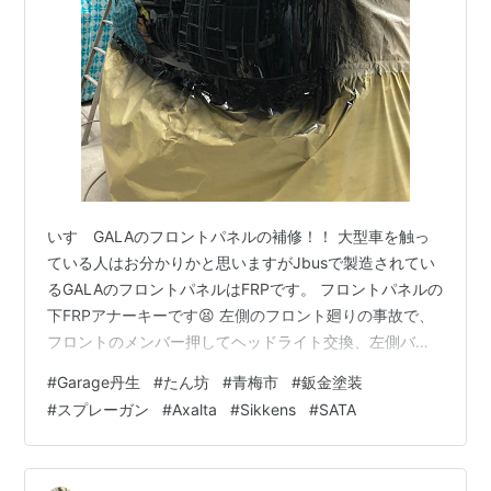
いすゞGALAのフロントパネルの補修！！ 大型車を触っ
ている人はお分かりかと思いますがJbusで製造されてい
るGALAのフロントパネルはFRPです。 フロントパネルの
下FRPアナーキーです😫 左側のフロント廻りの事故で、
フロントのメンバー押してヘッドライト交換、左側バン
パーコーナー交換、センターバンパー交換そしてフロン
#
Garage丹生
#
たん坊
#
青梅市
#
鈑金塗装
トパネル左側下部が割れてFRP修理‼️ バンパーやメンバー
#
スプレーガン
#
Axalta
#
Sikkens
#
SATA
の部品がなかなか来ないので先に本体から塗装していき
ました。 飛び石もついでに拾って😉 Centari6000、トヨ
タ202‼️ ベースコート: BK220 10%希釈 シンナー05N希