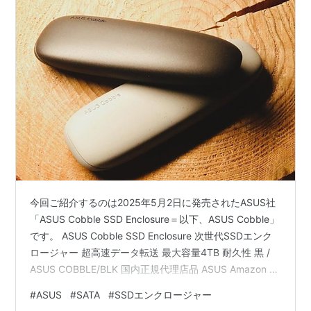
今回ご紹介するのは2025年5月2日に発売されたASUS社
「ASUS Cobble SSD Enclosure＝以下、ASUS Cobble」
です。 ASUS Cobble SSD Enclosure 次世代SSDエンク
ロージャー 超高速データ転送 最大容量4TB 耐久性 黒 /
ASUS COBBLE/BLK 国内正規代理店品 ASUS Amazon 楽
天市場 Yahooショッピング 「ASUS Cobble SSD
#
ASUS
#
SATA
#
SSDエンクロージャー
Enclosure」の詳細はこちら 価格は5,800円（税込）で