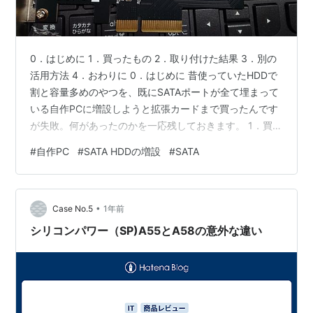
0．はじめに 1．買ったもの 2．取り付けた結果 3．別の
活用方法 4．おわりに 0．はじめに 昔使っていたHDDで
割と容量多めのやつを、既にSATAポートが全て埋まって
いる自作PCに増設しようと拡張カードまで買ったんです
が失敗。何があったのかを一応残しておきます。 1．買っ
たもの 拡張カードはこれ。たまたまM.2のSSDも搭載で
#
自作PC
#
SATA HDDの増設
#
SATA
きるものを購入したのですが、それが功を奏すことにな
るとは...。 www.ainex.jp kakaku.com 5インチベイのド
ライブが余っていたので、そこに増設しようと目論んで
•
いました。そこで買ったのはこれ。 www.ainex.jp 2．取
Case No.5
1年前
り付けた結果 付属のブ…
シリコンパワー（SP)A55とA58の意外な違い