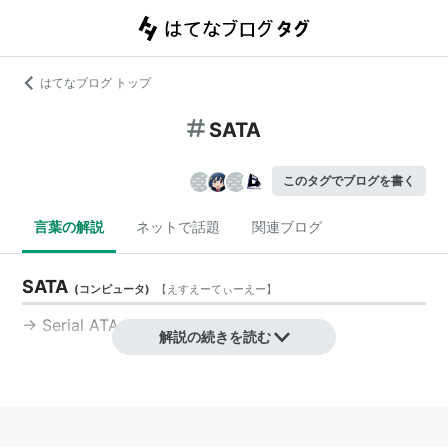
はてなブログ トップ
SATA
このタグでブログを書く
言葉の解説
ネットで話題
関連ブログ
SATA
(
コンピュータ
)
【
えすえーてぃーえー
】
→
Serial ATA
解説の続きを読む