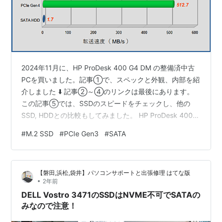
2024年11月に、HP ProDesk 400 G4 DM の整備済中古
PCを買いました。記事①で、スペックと外観、内部を紹
介しました ⬇️ 記事②～④のリンクは最後にあります。
この記事⑤では、SSDのスピードをチェックし、他の
SSD, HDDとの比較もしてみました。 HP ProDesk 400
G4 に付属してきたSSDのスピード HP ProDesk 400 G4
#
M.2 SSD
#
PCIe Gen3
#
SATA
に増設した SATA SSDのスピード MINISFORUM UM773
Lite 付属の PCIe Gen4.0 SSDのスピード SATA接続の
HDDのスピード せっかくなので、並べて比較してみまし
【磐田,浜松,袋井】パソコンサポートと出張修理 はてな版
ょう シーケンシャル…
•
2年前
DELL Vostro 3471のSSDはNVME不可でSATAの
みなので注意！