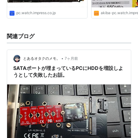
pc.watch.impress.co.jp
akiba-pc.watch.impre
関連ブログ
•
とあるオタクのメモ。
7ヶ月前
SATAポートが埋まっているPCにHDDを増設しよ
うとして失敗したお話。