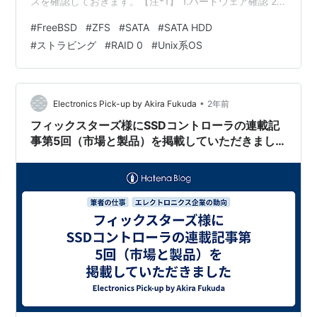
スを確認しておきます。【注*1】 1.ハードウェア確認 2.
転送時間比較 (1)書き込み時間 (2)読み込み時間 3.結果 出
#
FreeBSD
#
ZFS
#
SATA
#
SATA HDD
典・引用・備考 1.ハードウェア確認 性能比較の前に、比
#
ストラビング
#
RAID 0
#
Unix系OS
較に使うハードディスク（HDD）のスペックを再確認し
ます。 モデル 転送速度 転送モード 単体 /dev/ada1
HitachiHTS545032B9A300 300.000MB/s UDMA6 z…
•
Electronics Pick-up by Akira Fukuda
2年前
フィックスターズ様にSSDコントローラの連載記
事第5回（市場と製品）を掲載していただきまし
た