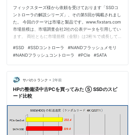
フィックスターズ様から依頼を受けております「SSDコ
ントローラの解説シリーズ」、その第5回が掲載されまし
た。 今回のテーマは市場と製品です。www.fixstars.com
市場規模は、市場調査会社2社の公表データを引用してい
ます。 両社ともに市場規模（金額）は2桁％で成長して
いくと予測しています。製品は3つの区分で説明しており
#
SSD
#
SSDコントローラ
#
NANDフラッシュメモリ
ます。 始めはSATA品とPCIe品の仕様比較です。当然な
#
NANDフラッシュコントローラ
#
PCIe
#
SATA
がら、PCIe品が圧勝しています。次はエンタープライズ
SSD向けのコントローラ製品です。MarvellとFADUの製
品を紹介しております。 最後はクライアントSSD向けで
す。PhisonとSilicon Moti…
•
サバのトランク
2年前
HPの整備済中古PCを買ってみた ⑤ SSDのスピ
ード比較