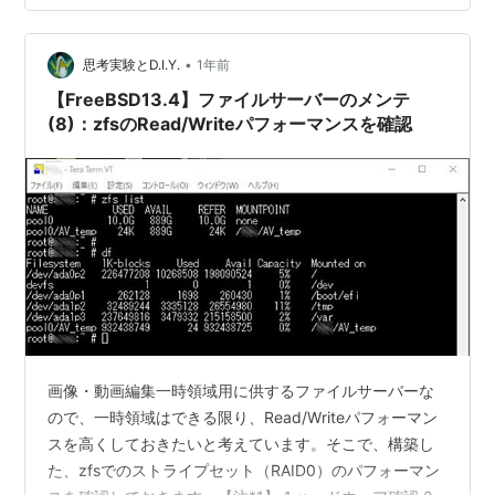
す。【ASUS様より、ご提供】 カラーバリエーションは
「ブラック」と「グレー」の2種類です。 使い道はこの3
•
パタ…
思考実験とD.I.Y.
1年前
【FreeBSD13.4】ファイルサーバーのメンテ
(8)：zfsのRead/Writeパフォーマンスを確認
画像・動画編集一時領域用に供するファイルサーバーな
ので、一時領域はできる限り、Read/Writeパフォーマン
スを高くしておきたいと考えています。そこで、構築し
た、zfsでのストライプセット（RAID0）のパフォーマン