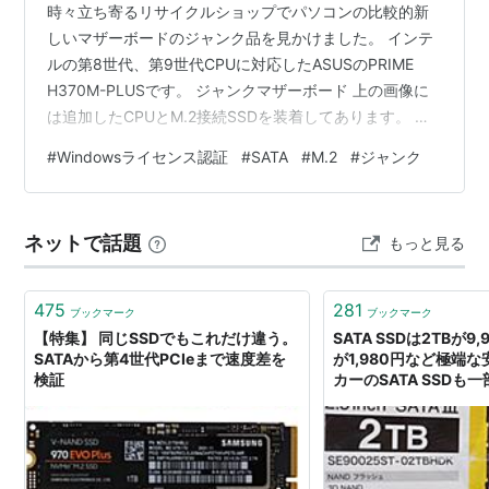
時々立ち寄るリサイクルショップでパソコンの比較的新
しいマザーボードのジャンク品を見かけました。 インテ
ルの第8世代、第9世代CPUに対応したASUSのPRIME
H370M-PLUSです。 ジャンクマザーボード 上の画像に
は追加したCPUとM.2接続SSDを装着してあります。 イ
ンテルの第8世代、第9世代CPUであればWindows11の動
#
Windowsライセンス認証
#
SATA
#
M.2
#
ジャンク
作条件を満足しているのでしばらく使えます。 CPUソケ
ットのピンに曲がりは無く、埃はついていたものの問題
なさそうに見えました。 モニター用の端子には接続禁止
ネットで話題
もっと見る
と印刷されたテープが貼られていたのでグラフィックボ
ードを搭載した状態で販売したセット品のマザーボード
と…
475
281
ブックマーク
ブックマーク
【特集】 同じSSDでもこれだけ違う。
SATA SSDは2TBが9
SATAから第4世代PCIeまで速度差を
が1,980円など極端
検証
カーのSATA SSDも
3月第2週号]