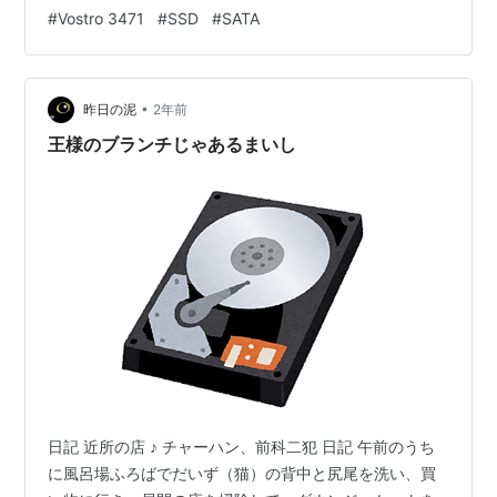
してもう少し使いたいところ。 www.dell.com 診断の結
#
Vostro 3471
#
SSD
#
SATA
果はWindows 11不具合が原因で、機器診断（DELL
Diagnostics）では問題は出ていませんが、メモリ4GBと
ハードディスク1TBではあまりにも厳しいので、これを機
•
にメモリ増設とSSD交換を行います。
昨日の泥
2年前
王様のブランチじゃあるまいし
日記 近所の店 ♪ チャーハン、前科二犯 日記 午前のうち
に風呂場ふろばでだいず（猫）の背中と尻尾を洗い、買