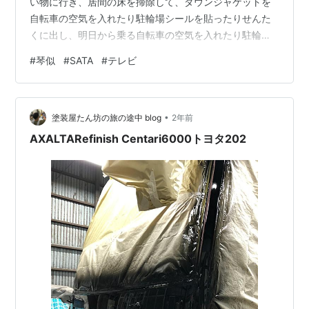
い物に行き、居間の床を掃除して、ダウンジャケットを
自転車の空気を入れたり駐輪場シールを貼ったりせんた
くに出し、明日から乗る自転車の空気を入れたり駐輪場
シールを貼ったりフリッカーの充電をしたりした。大忙
#
琴似
#
SATA
#
テレビ
しだ。 "ハードディスク"（出典：いらすとや） ２～３ヶ
月前に買った SATA ハードディスクを USB で接続するた
めのアダプタが見つからない。部屋のあちこちを探って
•
みたが出てくる気配もない。代わりに IDE という古い規
塗装屋たん坊の旅の途中 blog
2年前
格のハードディスク用の接続アダプタが２つ出てきた。
AXALTARefinish Centari6000トヨタ202
近所の店 昨日見…