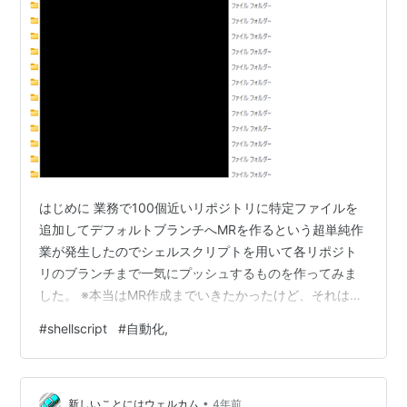
はじめに 業務で100個近いリポジトリに特定ファイルを
追加してデフォルトブランチへMRを作るという超単純作
業が発生したのでシェルスクリプトを用いて各リポジト
リのブランチまで一気にプッシュするものを作ってみま
した。 ※本当はMR作成までいきたかったけど、それはま
た今度にします。 概要 下記のように作業が必要なリポジ
#
shellscript
#
自動化,
トリ群があるとします(このフォルダ数が100個近く)。 1
つずつリポジトリにアクセスしてブランチ切ってファイ
ル追加(デフォルトブランチが更新されているかもしれな
•
いのでpull作業も)、コミット～プッシュまでを手作業で
新しいことにはウェルカム
4年前