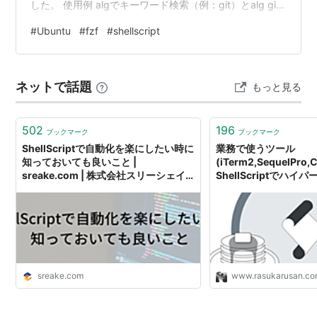
した。 使用例 algでキーワード検索（例：git）とalg git
のように使用できます。 検索は以下のようにalias登録し
#
Ubuntu
#
fzf
#
shellscript
たものが対象です。 # $HOME/.bashrc alias fzfup="cd
~/.fzf && git pull && ./install && cd" 使用例（alg > git)
スクリプトについて シェル関数（alg())をシェルスクリプ
ネットで話題
もっと見る
ト(…
502
196
ブックマーク
ブックマーク
ShellScriptで自動化を楽にしたい時に
業務で使うツール
知っておいても良いこと |
(iTerm2,SequelPro
sreake.com | 株式会社スリーシェイ
ShellScriptでハ
ク
- ハイパーマッスルエ
sreake.com
www.rasukarusan.c