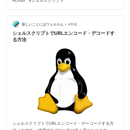
#
Linux
#
シェルスクリプト
おこうと思います。 シェルスクリプトの関数の問題点 関
数はreturnで戻り値を返せるのですが、返せるのは整数値
1つのみです。 戻り値というより、関数が成功したか否か
•
を示す終了ステータス値として使用され、一般的に関数
新しいことにはウェルカム
4年前
が成功した場合は「0」を返すようにします。 では、情
シェルスクリプトでURLエンコード・デコードす
報を関数の呼び出し元に渡すに…
る方法
シェルスクリプトでURLエンコード・デーコードする方