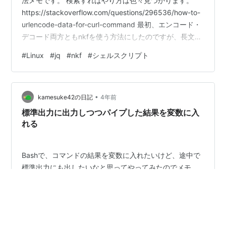
法メモです。 検索すればやり方は色々見つかります。
https://stackoverflow.com/questions/296536/how-to-
urlencode-data-for-curl-command 最初、エンコード・
デコード両方ともnkfを使う方法にしたのですが、長文に
なるとエンコードがうまくいかなかったため、エンコー
#
Linux
#
jq
#
nkf
#
シェルスクリプト
ドはjqを使うことにしました。 URLエンコード・デコー
ド方法 今のところ下記例で問題なく運用しています。
#!/bin/bash
•
str="AAAAAAAAAAAAAAAAAAAAAAAAAAAAAAAAAA…
kamesuke42の日記
4年前
標準出力に出力しつつパイプした結果を変数に入
れる
Bashで、コマンドの結果を変数に入れたいけど、途中で
標準出力にも出したいなと思ってやってみたのでメモ