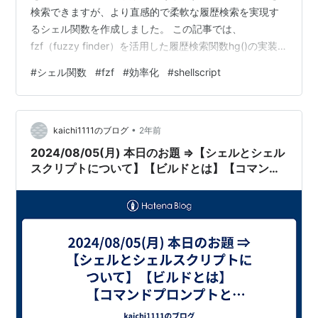
検索できますが、より直感的で柔軟な履歴検索を実現す
るシェル関数を作成しました。 この記事では、
fzf（fuzzy finder）を活用した履歴検索関数hg()の実装
について、技術的な詳細を解説します。 完全なコードは
#
シェル関数
#
fzf
#
効率化
#
shellscript
Gistに投稿していますので、そちらもご確認ください。
全履歴から選択実行するシェル関数（~/.bashrに追加す
る方法） · GitHub 全履歴から選択実行するシェル関数
•
（$HOME/.bash_functionsを読み込んで実行する方法） ·
kaichi1111のブログ
2年前
GitHub 背景と課…
2024/08/05(月) 本日のお題 ⇒【シェルとシェル
スクリプトについて】【ビルドとは】【コマンド
プロンプトとターミナルの違い】