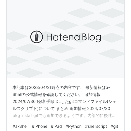
本記事は2023/04/21時点の内容です。 最新情報はa-
Shellの公式情報を確認してください。 追加情報
2024/07/30 経緯 手順 DLしたgitコマンドファイル(シェ
ルスクリプト)について まとめ 追加情報 2024/07/30
pkg install gitでも追加できるようです。内部的に後述す
るbinファイルを追加するスクリプトが実行されるようで
#
a-Shell
#
iPhone
#
iPad
#
Python
#
shellscript
#
git
す。 $ pkg install git Downloading git The git