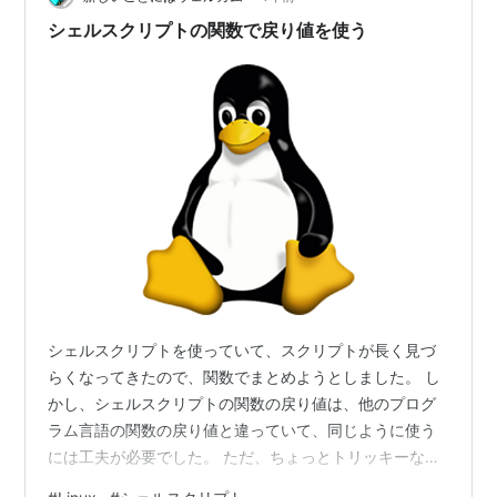
やるのはちょっと大変だなと思ったので何とか自動化し
シェルスクリプトの関数で戻り値を使う
ようと思いました。 …
シェルスクリプトを使っていて、スクリプトが長く見づ
らくなってきたので、関数でまとめようとしました。 し
かし、シェルスクリプトの関数の戻り値は、他のプログ
ラム言語の関数の戻り値と違っていて、同じように使う
には工夫が必要でした。 ただ、ちょっとトリッキーな使
い方になってしまったので、自分用に使い方をメモして