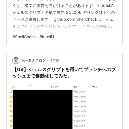
くと、構文に警告を見かけることがあります。 IntelliJの
シェルスクリプトの構文警告 SC2006 のリンクは下記の
ページに遷移します。 github.com ShellCheckは、シェ
ルスクリプトの静的解析ツールです。 こちらにWikiが用
意されており、具体的な問題とその理由、解決方法の説
#
ShellCheck
#
IntelliJ
明があります。 今回は、その内容をいくつか紹介しま
す。 ShellCheck とは 再度の説明になりますが、シェル
スクリプトの静的解析ツールです。 シェルスクリプトの
•
構文上の問題や意図しない挙動の可能性を警告してくれ
おーみんブログ
4年前
ます。 github.…
【Git】シェルスクリプトを用いてブランチへのプ
ッシュまで自動化してみた。