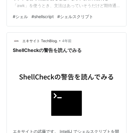
「awk」を使うとき、文法はあっていそうだけど期待通
りに動作してくれないケースがあります。その原因は、
#
シェル
#
shellscript
#
シェルスクリプト
シェル変数とawkで利用する変数（以下、awk変数）が
ごちゃ混ぜになっていることかもしれません。 基本知識
「test.txt」というファイルから条件に応じたデータ出力
•
を考えてみます。ここで、「test.txt」の内容は以下の通
エキサイト TechBlog.
4年前
りです。 1111 2222 fuga aaaa 333…
ShellCheckの警告を読んでみる
エキサイトの武藤です。 IntelliJ でシェルスクリプトを開