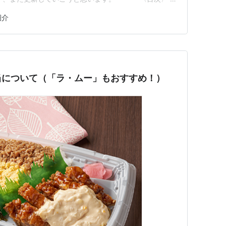
入学前に準備したもの（PC） 3.大学入学前に準備したも
紹介
じたこと 5.近況（アプリと妻の活動） ⸻ 1.弟の大学
当について（「ラ・ムー」もおすすめ！）