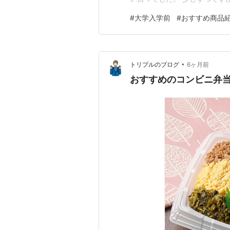
弟の大学合格のご報告 2.大学
#
大学入学前
#
おすすめ商品
の（スーツ） 4.大学準備で感
合格のご報告 弟が大学に無…
•
トリプルのブログ
6ヶ月前
おすすめのコンビニ弁