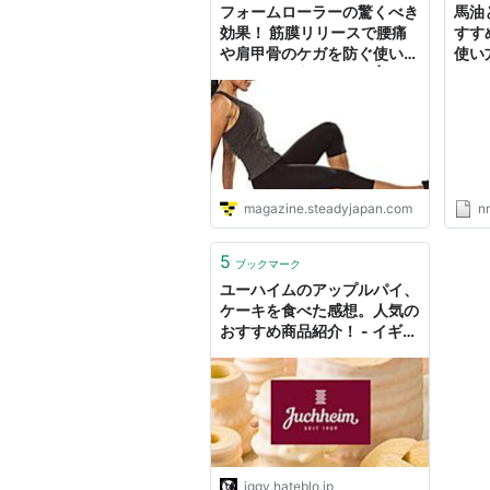
フォームローラーの驚くべき
馬油
効果！ 筋膜リリースで腰痛
すす
や肩甲骨のケガを防ぐ使い方
使い
とおすすめ商品紹介！ |
STEADY Magazine
magazine.steadyjapan.com
nn
5
ブックマーク
ユーハイムのアップルパイ、
ケーキを食べた感想。人気の
おすすめ商品紹介！ - イギー
とポル 福岡グルメ
iggy.hateblo.jp