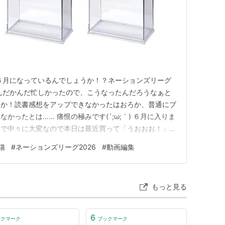
６月になっているんでしょうか！？ネーションズリーグ
んだかんだ忙しかったので、こうなったんだろうなぁと
さか！読書感想をアップできなかったはおろか、普通にブ
かったとは…… 痛恨の極みです(´;ω;｀) ６月に入りま
いで中々に大変なので本日は最近買って「うおおお！」と
のを紹介したいと思います。ハイ。 ５・６月に購入し
猫
#
ネーションズリーグ2026
#
動画編集
スタンド ケース 『ミルキーサブウェイ』に激ハマりして
ショップに行…
もっと見る
6
ックマーク
ブックマーク