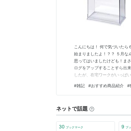
こんにちは！ 何で気づいたら
始まりましたよ！？？ ５月な
思ってはいましたけども！ま
ログをアップすることすら出来な
したが、在宅ワークがいっぱ
心震わすくらいうれしかったも
#
雑記
#
おすすめ商品紹介
#
たおすすめ商品 1：アクリル
から、いろいろなポップアップ
ネットで話題
30
9
ブックマーク
ブ