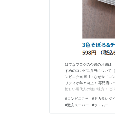
はてなブログの今週のお題は「
すめのコンビニ弁当について（
ンビニ弁当 🏪 1：なぜ今「
リティが年々向上！ 専門店レベ
忙しい現代人の強い味方！ 🥇 
イレブン 炭火焼き牛カルビ弁当
#
コンビニ弁当
#
ドカ食いダイ
マート チキン南蛮弁当 ※こ
#
激安スーパー
#
ラ・ムー
で一番好きです！ 大盛…