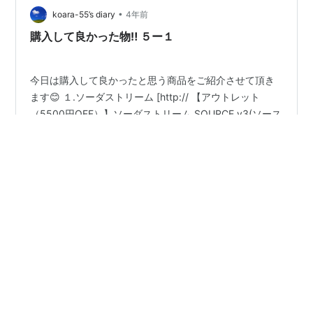
•
koara-55’s diary
4年前
購入して良かった物‼️ ５ー１