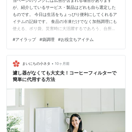
当ページのリンクには広告が含まれる場合があります
が、紹介しているサービス・製品はどれも自ら選定した
ものです。 今日は生活をちょっぴり便利にしてくれるア
イテムの記録です。 食品の冷凍だけでなく加熱調理にも
使える、ポリ袋。災害時に大活躍するであろう、台所用
必須アイテムが「アイラップ」です。 似て非なる商品が
#
アイラップ
#
袋調理
#
お役立ちアイテム
増えて唯一無二な存在ではなくなりつつありますが、私
はかれこれ20年近く愛用しています。 私がアイラップを
愛する理由 ポリ袋調理の先駆け的存在 調理しながらでも
•
取り出しやすい アイラップの姉妹品 アイラップスライド
まいにちの小ネタ
10ヶ月前
ジッパーNEOとWジッパーNEO おにぎりぽっけ なんでも
濾し器がなくても大丈夫！コーヒーフィルターで
シート アイラップをもっと…
簡単に代用する方法