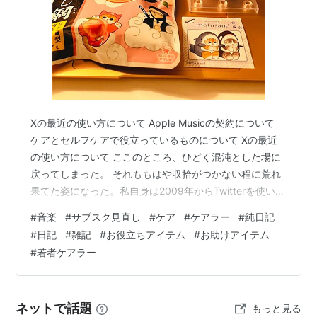
Xの最近の使い方について Apple Musicの契約について
ケアとセルフケアで役立っているものについて Xの最近
の使い方について ここのところ、ひどく混沌とした場に
戻ってしまった。 それももはや収拾がつかない程に荒れ
果てた姿になった。私自身は2009年からTwitterを使い、
2023年までポストをしていた。しかしそれからはもっぱ
#
音楽
#
サブスク見直し
#
ケア
#
ケアラー
#
純日記
らROM運用にしていて、それも見る頻度が落ちてきてい
#
日記
#
雑記
#
お役立ちアイテム
#
お助けアイテム
る。ここ最近は平和な投稿を求めて、仮眠を取ったら
#
若者ケアラー
「仮眠」で最新ポストを検索したり、ファミマでスイー
ツを買ったら、「ファミマ 猫」「辻利 抹茶サンド」な
ど、買って美味しかったものについて検索して、出てく
ネットで話題
もっと見る
るポストや写…