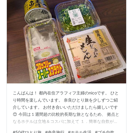
こんばんは！ 都内在住アラフィフ主婦のnicoです。 ひと
り時間を楽しんでいます。 奈良ひとり旅を少しずつご紹
介しています。 お付き合いいただけましたら嬉しいです
😊 今回は１週間超の比較的長期な旅となるため、 拠点と
なるホテルは立地＆コスパに加えて １．簡単な自炊がで
きる ２．ランドリーがホテルまたは周辺にある ３．部屋
#
50代ひとり旅
#
奈良旅行
#
ホテル生活
#
プチ自炊