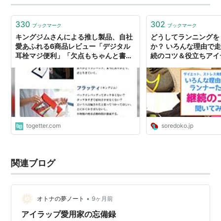
330
302
ブックマーク
ブックマーク
キングジムさんによる推し製品、自社
どうしてランニングを
愛あふれる6商品レビュー「デジタル
か？ いろんな理由で
耳栓マジ便利」「欠点もちゃんと書い
続のコツ＆役立ちアイ
てくれて好き」お役立ちアイテムがず
#ソレドコ - ソレドコ
らり
togetter.com
soredoko.jp
関連ブログ
•
オトナの夢ノート
9ヶ月前
アイラップ愛用家の忘備録