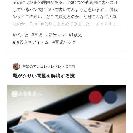
るのには納得の理由がある。 おむつの消臭用に大バズり
しているパン袋について書いてみようと思います。 値段
やサイズの違い、どこで買えるのか、なぜこんなに人気
なのか、Gummyなりにまとめてみました！ ざっくりま
とめると、HEIKOのパン袋のここがスゴイ ・ウンチを捨
#
パン袋
#
育児
#
新米ママ
#
1歳児
てる時でもほぼ無臭！ ・コスパがスゴイ ・大手通販各社
#
お役立ちアイテム
#
育児ハック
で手軽に買える ・豊富なサイズ ということで、今日のメ
ニューはこんな感じ （クリックすると見出しにジャンプ
できます） HEIKOのパン袋、おすすめなのはこんな人 育
児中のパパママ 生ごみを捨てる時にゲンナリしている人
•
主婦のアレコレソレドレ
2年前
ペットがい…
靴がクサい問題を解消する技