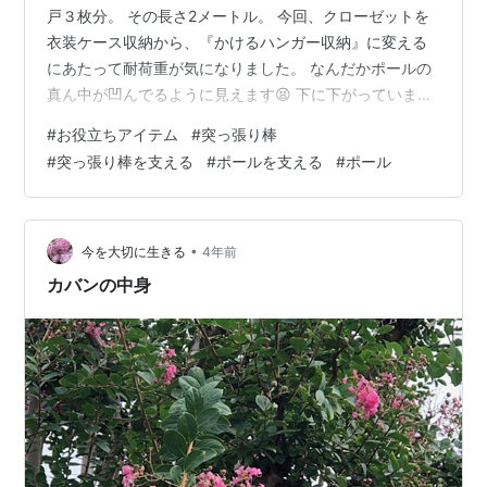
戸３枚分。 その長さ2メートル。 今回、クローゼットを
衣装ケース収納から、『かけるハンガー収納』に変える
にあたって耐荷重が気になりました。 なんだかポールの
真ん中が凹んでるように見えます😫 下に下がっていま
す。 リフォームして4年。 タンス収納だったので何とも
#
お役立ちアイテム
#
突っ張り棒
ありませんでしたが、この度ハンガー収納に変えてハン
#
突っ張り棒を支える
#
ポールを支える
#
ポール
ガーをたくさんかけてみたところ、、、 やっぱりなんだ
か耐荷重が気になります。 そこで探したのが『クローゼ
ット用突っ張り棒支え』🥺 ※ポールの太さによって、対
応する突っ張り棒の種類が違ったので、購入時には注意
•
今を大切に生きる
4年前
です‼️ リンク お得意のAmaz…
カバンの中身