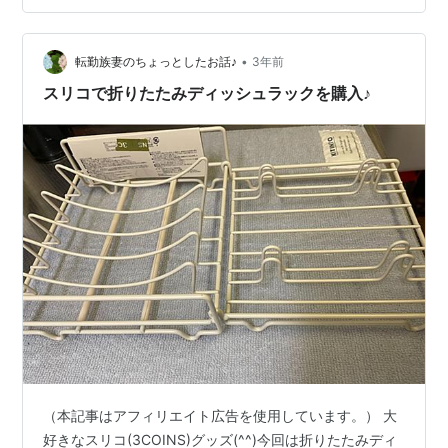
たんですが 炭八ミニ 2本セット 北欧グレー 靴 出雲屋炭
八 湿気対策 湿気取り 湿気とり 繰り返し使える TV通販
サステナブル 除湿 タンス 結露 玄関 靴 下駄箱 消臭 …
•
転勤族妻のちょっとしたお話♪
3年前
スリコで折りたたみディッシュラックを購入♪
（本記事はアフィリエイト広告を使用しています。） 大
好きなスリコ(3COINS)グッズ(^^)今回は折りたたみディ