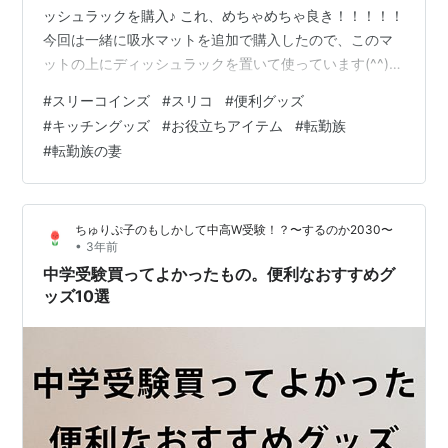
ッシュラックを購入♪ これ、めちゃめちゃ良き！！！！！
今回は一緒に吸水マットを追加で購入したので、このマ
ットの上にディッシュラックを置いて使っています(^^)
使ったら吸水マットは洗濯、ディッシュラックは折りた
#
スリーコインズ
#
スリコ
#
便利グッズ
たんでしまえば、キッチンの作業台の上はすっきり何も
#
キッチングッズ
#
お役立ちアイテム
#
転勤族
ない状態・・・☆ これは気分が上がるー♪♪♪ これも買っ
#
転勤族の妻
て良かったアイテム上位です(^^) 水切りバスケット タワ
ー tower 山崎実業 キッチン 水が流れる 水切りラック シ
ンク スリム コンパクト 水切りトレー 水切り …
ちゅりぷ子のもしかして中高W受験！？〜するのか2030〜
•
3年前
中学受験買ってよかったもの。便利なおすすめグ
ッズ10選