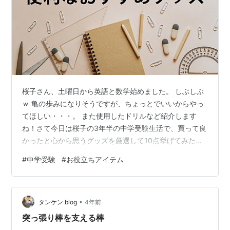
桜子さん、土曜日から英語と数学始めました。 しぶしぶ
ｗ 亀の歩みになりそうですが、ちょっとでいいからやっ
てほしい・・・。 また使用したドリルなど紹介します
ね！さて今日は桜子の3年半の中学受験生活で、買って良
かったと心から思うグッズを厳選して10点挙げてみたい
と思います。 中学受験に必須のお役立ち便利グッズたち
#
中学受験
#
お役立ちアイテム
です。 後輩の方たちの参考になるとうれしいです！ 中学
受験の勉強に役立つ！便利グッズ5選（子供編） まずは
桜子自身が使って役に立った便利グッズです。 今までも
•
ちょこちょこ役に立ったアイテムを紹介してきました
タンケン blog
4年前
が、どれもリアルタイムで役に立ったもので、振り返っ
突っ張り棒を支える棒
てみるともっといいものがあったり、…