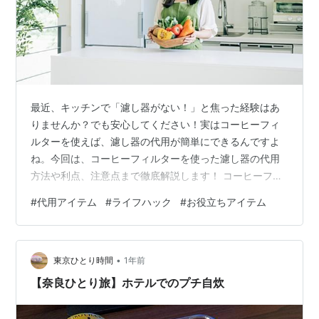
最近、キッチンで「濾し器がない！」と焦った経験はあ
りませんか？でも安心してください！実はコーヒーフィ
ルターを使えば、濾し器の代用が簡単にできるんですよ
ね。今回は、コーヒーフィルターを使った濾し器の代用
方法や利点、注意点まで徹底解説します！ コーヒーフィ
ルターで濾し器が代用できる理由 濾し器の役割と必要性
#
代用アイテム
#
ライフハック
#
お役立ちアイテム
コーヒーフィルターの特徴 なぜコーヒーフィルターが選
ばれるのか コーヒーフィルターの具体的な代用方法 お茶
やスープを濾す 卵液のこし方 プリン作りでの活用法 代
•
用品としてのコーヒーフィルターの利点 清潔さと安全性
東京ひとり時間
1年前
サイズと網目の工夫 時間短縮と便利さ 関連アイテムとそ
【奈良ひとり旅】ホテルでのプチ自炊
の効果 キッチンペーパーと…