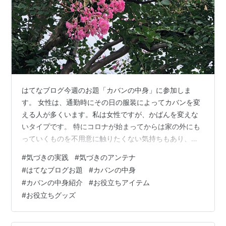
はてなブログ今週のお題「カバンの中身」に参加しま
す。 女性は、通勤時にその日の服装によってカバンを変
える人が多くいます。私は女性ですが、かばんを変えな
いタイプです。 特にコロナが始まってからは家の外にも
っていくものを不用意に触りたくない気持ちもあり、ず
っと同じカバンを使っています。ですが休日や私用で出
#
気づきの実践
#
気づきのアンテナ
かけるときはカバンを変えています。 カバンを変えて
#
はてなブログお題
#
カバンの中身
も、必ずカバンに入れる定番でいれていて、役立つグッ
#
カバンの中身紹介
#
お役立ちアイテム
ズをご紹介します。 ・除菌グッズを入れた小ポーチ 小さ
#
お役立ちグッズ
なポーチに、除菌ができるウェットティッシュ、除菌用
アルコールジェル(自宅にある除菌ジェルを旅行用ボトル
に入れたモノ）、個包装のマスク2枚、ティッ…