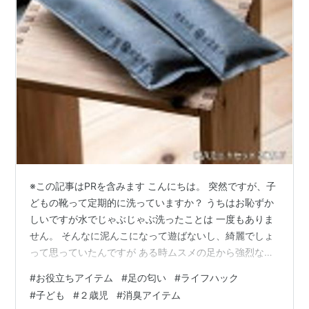
※この記事はPRを含みます こんにちは。 突然ですが、子
どもの靴って定期的に洗っていますか？ うちはお恥ずか
しいですが水でじゃぶじゃぶ洗ったことは 一度もありま
せん。 そんなに泥んこになって遊ばないし、綺麗でしょ
って思っていたんですが ある時ムスメの足から強烈な臭
いが発信されていて 履いてた靴を恐る恐る匂いを嗅いだ
#
お役立ちアイテム
#
足の匂い
#
ライフハック
んです。 クッサッッ！！ すごく後悔しました。 大人顔
#
子ども
#
２歳児
#
消臭アイテム
負けの足クサ靴でした。笑 なんとかしたくて炭八を入れ