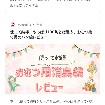
はバス・トイレ付 という点を考慮して選んでいます。
#
お役立ちアイテム
hitorijikan-nico2.hatenablog.com さて、 食事についてで
すが、 朝はホテルの朝食付き、 お昼は予定によって柔軟
に決め、 夜はできるだけ自炊にしてみようと 思いまし
た。 コストの面もあるし、 毎日…
•
ぐみの日々
1年前
使って納得、やっぱり100均とは違う、おむつ捨
て用のパン袋レビュー
本日は使って納得シリーズ第三弾。 やっぱりSNSでバズ