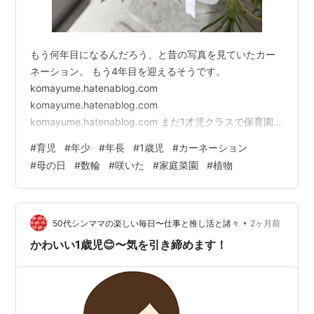
もう何年目になるんだろう、と昔の写真を見ていたカー
ネーション。 もう4年目を迎えるそうです。
komayume.hatenablog.com
komayume.hatenablog.com
komayume.hatenablog.com まだ1才児クラスで保育園に
入ったばかりだった年長から初めてもらった母の日のプ
#
育児
#
年少
#
年長
#
1歳児
#
カーネーション
レゼント。 本当にこの時期以外はまっ黄っ黄。捨てない
#
母の日
#
数輪
#
咲いた
#
家庭菜園
#
植物
といけないのかな？と思いつつ、なんとなく捨てられず
にいたカーネーション。 母の日には花を咲かせてくれ
ず、もう諦めるべきなんかな？と思っていると、花の咲
きそうな蕾を発見。 今年はこの花が咲くんだな、と思
•
50代シンママの楽しい毎日〜仕事と推し活と諸々
2ヶ月前
い、置いておくことしました。 のに…
かわいい1歳児😊〜気を引き締めます！