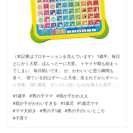
（本記事はプロモーションを含んでいます） 1歳半。毎日
とにかく大変。ほんっとーに大変。 イヤイヤ期も始まっ
てしまい、毎日戦いです。 が、かわいいと思う瞬間も
多々。 寝ている顔はずーっと天使。産まれてからずーっ
と天使。(笑) 最近、ダンス(っぽいもの)を覚えた息子。身
体を左右にゆらゆら、腕をふりふり。 かっ、かわいい。
#
1歳半
#
男の子ママ
#
我が子かわええ
なんて癒される動きなんでしょう・・・。 イヤイヤの時
#
我が子がかわいすぎる
#
1歳児
#
1歳児ママ
は地獄だけど、こんなかわいいんならなんだってする
#
ママ大好き
#
男の子1歳
#
男の子のいいところ
よ・・・という気持ちです(笑) さあ今日も寝かしつけま
#
子育て
で頑張ろう・・・！！！ アガツマ(AGATSUMA) おうたも
あいうえおも! アンパンマン はじめてのキッズタブレッ