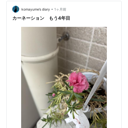
ト 【日本…
•
komayume’s diary
1ヶ月前
カーネーション もう4年目