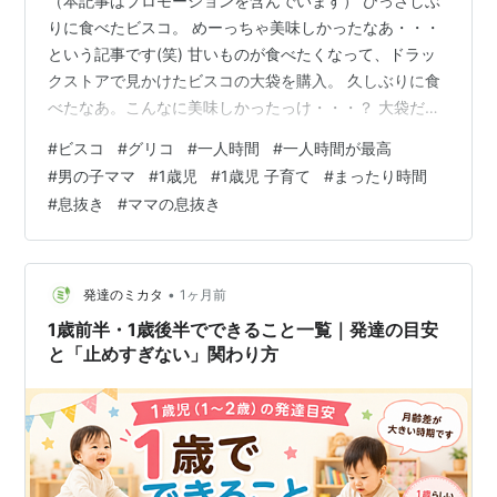
（本記事はプロモーションを含んでいます） ひっさしぶ
りに食べたビスコ。 めーっちゃ美味しかったなあ・・・
という記事です(笑) 甘いものが食べたくなって、ドラッ
クストアで見かけたビスコの大袋を購入。 久しぶりに食
べたなあ。こんなに美味しかったっけ・・・？ 大袋だか
らいつでも食べられるー！！！ Amazonのほうが安かっ
#
ビスコ
#
グリコ
#
一人時間
#
一人時間が最高
たけど(笑) なくなったら次は違う味を買ってみようかな
#
男の子ママ
#
1歳児
#
1歳児 子育て
#
まったり時間
(^^)息抜き時間に最高だー！！！ ビスコ 大袋 アソートパ
#
息抜き
#
ママの息抜き
ック bisco glico 乳酸菌クリームサンド ビスケット 個包
装 32枚 江崎グリコビスコAmazon江崎グリコ ビスコ大
袋(発酵バター)アソートパック お菓子 …
•
発達のミカタ
1ヶ月前
1歳前半・1歳後半でできること一覧｜発達の目安
と「止めすぎない」関わり方