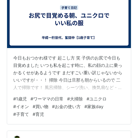
今日もおつかれ様です 起こし方 笑 子供のお尻で今日も
目覚めました いつも私を起こす時に、私の顔の上に乗っ
かるくせがあるようです まだすごい重い訳じゃないから
いいですが・・！ 掃除 今日は旦那も朝からいるので 二
人で掃除です！ 風呂掃除、シーツ洗い、換気扇など・・
来週の火曜日にダスキンモップ回収なので たくさん使わ
#
1歳児
#
ワーママの日常
#
大掃除
#
ユニクロ
ねばと（元を取れないけど取りたい） イオンで買い物 そ
#
イオン
#
買い物
#
お金の使い方
#
家族day
して久しぶりにイオンへ行きました！ ユニクロ、ダイソ
#
子育て
#
育児
ー、銀行、食料品など 子供がエスカレーターに興味を持
つようになり 乗りたがります 笑 今日も私が商品を見て
いる間に旦那と３回乗ったようです 色々景色見えるのが