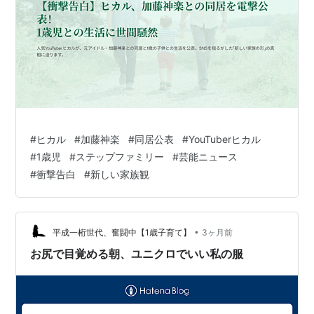
#
ヒカル
#
加藤神楽
#
同居公表
#
YouTuberヒカル
#
1歳児
#
ステップファミリー
#
芸能ニュース
#
衝撃告白
#
新しい家族観
•
平成一桁世代、奮闘中【1歳子育て】
3ヶ月前
お尻で目覚める朝、ユニクロでいい私の服