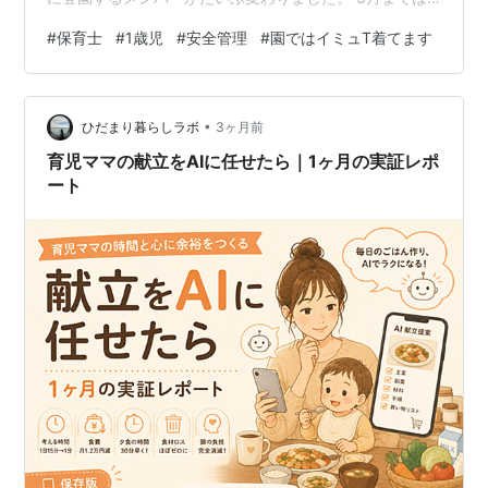
年長さん数人と3歳児が週末のメンバーでした。 卒園や
#
保育士
#
1歳児
#
安全管理
#
園ではイミュT着てます
引っ越しで退園したことで今までのメンバーがいなくな
ったのですが、新入園の子どもたちでは、1歳児が数人、
年長さん、年中さんというメンバーが週末利用です。 私
•
にとっては、久しぶりの1歳児。 かわいくて仕方ありませ
ひだまり暮らしラボ
3ヶ月前
ん😆💕 人見知りの時期の子もいて、最初は慎重に近付い
育児ママの献立をAIに任せたら｜1ヶ月の実証レポ
て、週に一度しか会わないけど、…
ート