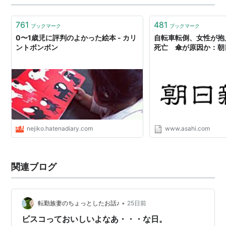
761
481
ブックマーク
ブックマーク
0〜1歳児に評判のよかった絵本 - カリ
自転車転倒、女性が抱
ントボンボン
死亡 傘が原因か：朝
nejiko.hatenadiary.com
www.asahi.com
関連ブログ
•
転勤族妻のちょっとしたお話♪
25日前
ビスコっておいしいよなあ・・・な日。