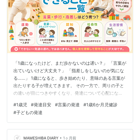
「1歳になったけど、まだ歩かないのは遅い？」 「言葉が
出ていないけど大丈夫？」 「指差しをしないのが気にな
る……」 1歳になると、歩き始めたり、意味のある言葉が
出たりする子が増えてきます。 その一方で、周りの子と
の違いが目につきやすくなり、発達について心配になる
時期でもあります。 私は児童発達支援管理責任者として
#
1歳児
#
発達目安
#
言葉の発達
#
1歳6か月児健診
子どもの支援に関わっていますが、1歳頃の子どもを見る
#
子どもの発達
ときに特に大切だと感じるのは、 「できないことを止め
る」ことより、その子が安全に動き、触り、確かめられ
る環境を先に作ること です。 1歳頃はまだ発達の個人差
が大きく、歩行、言葉の理解、発語、人との関わりなど
•
MAMESHIBA DIARY
1ヶ月前