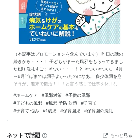
（本記事はプロモーションを含んでいます） 昨日の話の
続きから・・・！ 子どもがまーた風邪をもらってきまし
た(涙) 洗礼すごすぎない・・・！？ きついきつい。 4月
～6月半ばまでは調子よかったのになあ。 多少体調を崩
そうが、週末で復活！！！と言う感じで仕事を休まなく
ても済んでいたんですが・・・。6月末～今月がやばい。
#
ホームケア
#
風邪対策
#
子供の風邪
ウイルス対策スプレーも意味なくない？(汗) 最初は効い
#
子どもの風邪
#
風邪 予防 対策
#
子育て
てたと思ったんだけどなあ。 本人の免疫のおかげだった
#
子育て 悩み
#
1歳児
#
保育園児
#
保育園の洗礼
とか・・・？(笑) とりあえず、保育園児がいる以上まず
一番最初に言えるのはホームケアの本は絶対に必
要！！！最新！ 0～6才 病気＆ホームケア新百科 (ベネッ
ネットで話題
もっと見る
セ・ムック)ベネッセ…