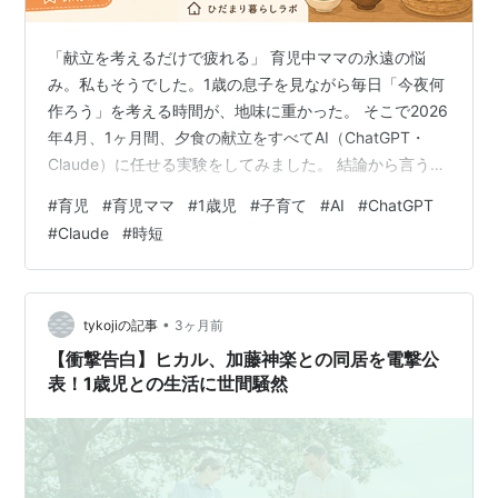
「献立を考えるだけで疲れる」 育児中ママの永遠の悩
み。私もそうでした。1歳の息子を見ながら毎日「今夜何
作ろう」を考える時間が、地味に重かった。 そこで2026
年4月、1ヶ月間、夕食の献立をすべてAI（ChatGPT・
Claude）に任せる実験をしてみました。 結論から言う
と、私の生活が劇的に変わりました。詳細レポートしま
#
育児
#
育児ママ
#
1歳児
#
子育て
#
AI
#
ChatGPT
す。 【3秒で結論】1ヶ月の変化 ✅ 献立を考える時間：1
#
Claude
#
時短
日15分 → 1分 ✅ 食費：月平均8万円 → 6.8万円（▲1.2万
円） ✅ 夕食の時間：19時 → 18時半（30分前倒し） ✅
食材ロス：週500円分 → ほぼゼロ ✅ 「今夜何作る」の
頭の負担：完全消滅 実験のル…
•
tykojiの記事
3ヶ月前
【衝撃告白】ヒカル、加藤神楽との同居を電撃公
表！1歳児との生活に世間騒然