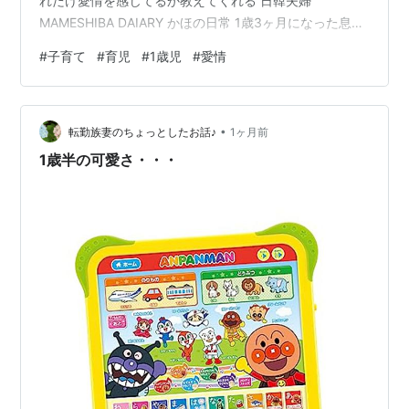
れだけ愛情を感じてるか教えてくれる 日韓夫婦
MAMESHIBA DAIARY かほの日常 1歳3ヶ月になった息子
（子豆くん）の最近のブームは、ハイタッチ。 私たち親
#
子育て
#
育児
#
1歳児
#
愛情
に対してはもちろんのこと、保育園の先生やお友達、駐
車場の交通整理をしてくれている事務員さん、スーパー
や電車内など道行く人にタッチを求めること。 それもす
•
っごい笑顔で。 バイバイはあまりしない。 なぜならバイ
転勤族妻のちょっとしたお話♪
1ヶ月前
バイするよりはタッチをしたいから。 どうやら人と触れ
1歳半の可愛さ・・・
たいらしい。 赤ち…