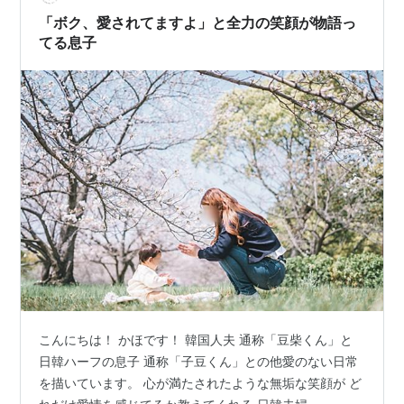
が、すべて同じ速さで育つわけ…
「ボク、愛されてますよ」と全力の笑顔が物語っ
てる息子
こんにちは！ かほです！ 韓国人夫 通称「豆柴くん」と
日韓ハーフの息子 通称「子豆くん」との他愛のない日常
を描いています。 心が満たされたような無垢な笑顔が ど