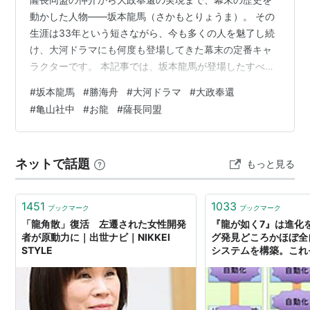
動かした人物――坂本龍馬（さかもとりょうま）。 その
生涯は33年という短さながら、今も多くの人を魅了し続
け、大河ドラマにも何度も登場してきた幕末の定番キャ
ラクターです。 本記事では、坂本龍馬が登場したすべて
の大河ドラマ作品を紹介！ 演じた歴代俳優の一覧や、主
#
坂本龍馬
#
勝海舟
#
大河ドラマ
#
大政奉還
人公として描かれた2作品の解説、よくある質問もまとめ
#
亀山社中
#
お龍
#
薩長同盟
てわかりやすく解説します！ NHK大河ドラマで放送され
た坂本龍馬の登場作品一覧（1967年〜2018年） 坂本龍
馬を演じた歴代俳優一覧【全11作品・12名】 複数の作品
ネットで話題
もっと見る
にわたって坂本龍馬を演じた俳優 坂本龍馬を1度だけ演じ
た俳優一覧 幼少期…
1451
1033
ブックマーク
ブックマーク
「龍角散」復活 左遷された女性開発
『龍が如く7』は進化
者が原動力に｜出世ナビ｜NIKKEI
グ発見どころかほぼ全
STYLE
システムを構築。これ
に成り上がるデバッグだ
2020】 | ゲーム・
のファミ通.com