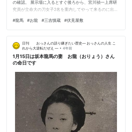
の確認。 展示場に入るとすぐ後ろから、宮川禎一上席研
究員が立命大の刀女子2名を案内してやって来るのに出会
い、展示品の解説を拝聴する機会に恵まれた。 展示品の
#
龍馬
#
お龍
#
三吉慎蔵
#
伏見屋敷
数は30弱で少ないが、このうち京都城南宮の所蔵品が１
２を占める。ただ何故か、「薩摩藩伏見屋敷平面図」に
は城南宮所蔵と明記がない。 ①伏見の地図は、 「瓦版
日刊 おっさんの語り継ぎたい歴史― おっさんの人生 こ
慶応四歳正月大火」 と、「戦跡実施調査記録」にみるこ
•
れから大逆転だぜえ ―
4年前
とができる。 「瓦版 慶応四歳正月大火」は、残念ながら
1月15日は坂本龍馬の妻 お龍（おりょう）さん
紙面の大きさの限られた…
の命日です