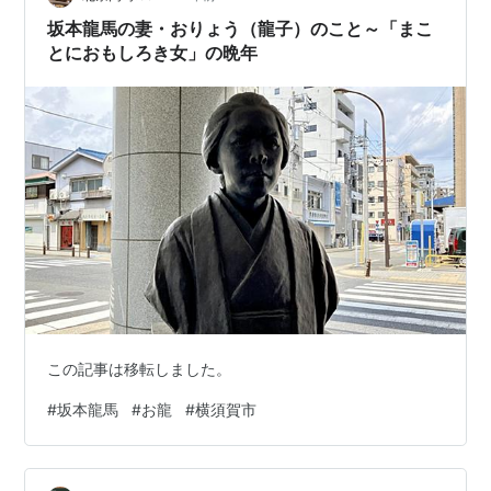
川宮）の侍医をつとめるなど皇族や公家とも交流があ
坂本龍馬の妻・おりょう（龍子）のこと～「まこ
り、一橋派の活動家である頼…
とにおもしろき女」の晩年
この記事は移転しました。
#
坂本龍馬
#
お龍
#
横須賀市