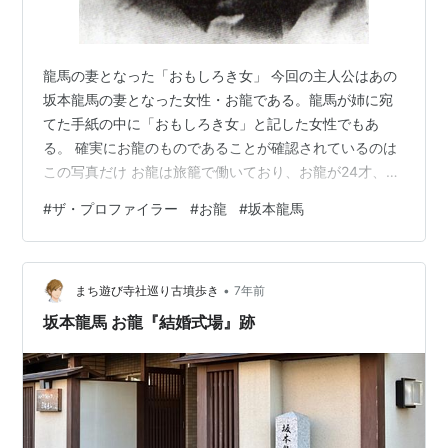
龍馬の妻となった「おもしろき女」 今回の主人公はあの
坂本龍馬の妻となった女性・お龍である。龍馬が姉に宛
てた手紙の中に「おもしろき女」と記した女性でもあ
る。 確実にお龍のものであることが確認されているのは
この写真だけ お龍は旅籠で働いており、お龍が24才、龍
馬が30才の浪人の時に出会っている。お龍は京で医師の
#
ザ・プロファイラー
#
お龍
#
坂本龍馬
父を持って生まれた。父は勤王派で幕府に批判的なもの
が多く訪れていたという。しかし18歳の時、父が安政の
大獄で投獄され、それで体調を崩して釈放されてから3年
•
後に病死してしまう。一家は困窮し、母がダマされて妹
まち遊び寺社巡り古墳歩き
7年前
を身売りしてしまう。それを聞いたお龍は一人で大阪ま
坂本龍馬 お龍『結婚式場』跡
で行って男たちのアジトに踏み込み、脅し…