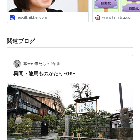
reskill.nikkei.com
www.famitsu.com
関連ブログ
•
幕末の漢たち
1年前
異聞・龍馬ものがたり-06-