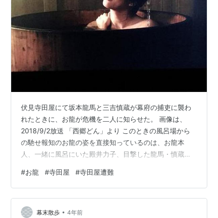
伏見寺田屋にて坂本龍馬と三吉慎蔵が幕府の捕吏に襲わ
れたときに、お龍が危機を二人に知らせた。 画像は、
2018/9/2放送 「西郷どん」より このときの風呂場から
の馳せ報知のお龍の姿を直接知っているのは、お龍本
人、一緒に風呂にいた殿井力子、目撃した龍馬・慎蔵の
計４名と、数人の幕吏に限られる。 ⑴ お龍 ①『千里駒
#
お龍
#
寺田屋
#
寺田屋遭難
後日譚』 明治32年11月5日付土陽新聞 川田雪山 「風呂の
外から私の肩先へ槍を突出ましたから、私は片手で槍を
捕え、態と二階へ聞こえる様な大声で、女が風呂へ入っ
•
て居るのに槍で突くなんか誰だ、誰だと云ふと、静かに
幕末散歩
4年前