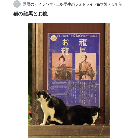
•
龍が知らせに行くが、間もなく取り方に踏み込まれてし
還暦のカメラ小僧・三好学生のフォトライフin大阪
3年前
まう。龍馬たちは拳銃と手槍で応戦しながらなんとか逃
猫の龍馬とお龍
げのびた。その…