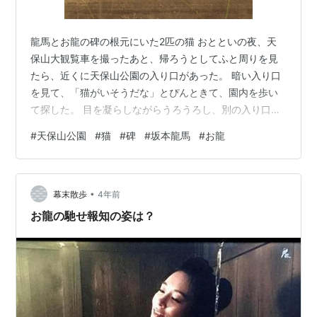
龍馬とお龍の碑の根元にいた2匹の猫 おとといの夜、天
保山大観覧車を撮ったあと、帰ろうとしてふと周りを見
たら、近くに天保山公園の入り口があった。 暗い入り口
を見て、「猫がいそうだな」とぴんときて、園内を歩い
て探した。 目を凝らしながらうろうろし、別の入り口の
そばで猫を1匹見つけたが、警戒心が強く、撮らせてくれ
#
天保山公園
#
猫
#
碑
#
坂本龍馬
#
お龍
なかった。 諦めかけて、「もうひと回りしていなかった
ら帰ろう」と、最初に通った入り口に差し掛かったと
き…。 木と金属で作られた碑の根元に黒白の猫が2匹いる
•
のが見えた。 逃げられないように、遠くから撮り始め
幕末散歩
4年前
て、徐々に近づいた。 2匹の猫は仲が良く、どちらかが
お龍の馳せ報知の姿は？
その場を離れてもすぐに戻ってきた。 …