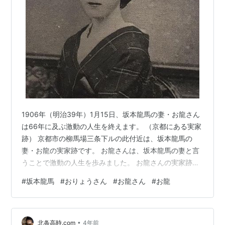
1906年（明治39年）1月15日、坂本龍馬の妻・お龍さん
は66年に及ぶ激動の人生を終えます。 （京都にある実家
跡） 京都市の柳馬場三条下ルの此付近は、坂本龍馬の
妻・お龍の実家跡です。 お龍さんは、坂本龍馬の妻と言
うことで激動の人生を歩みました。 お龍さんの実家跡は
三条通りから柳馬場を下った場所で、現在は石碑があり
#
坂本龍馬
#
おりょうさん
#
お龍さん
#
お龍
ます。 龍馬の妻となるお龍（おりょう）さんは、幕末の
1841年6月6日、医師である楢崎将作の長女として生まれ
ました。生後しばらくしてこの地に移り住んだと思われ
•
ます。 お龍さんの父・楢崎将作は、久邇宮朝彦親王（中
北条高時.com
4年前