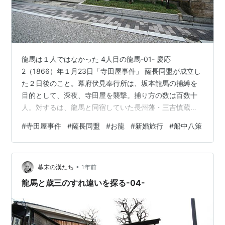
龍馬は１人ではなかった 4人目の龍馬-01- 慶応
2（1866）年１月23日「寺田屋事件」 薩長同盟が成立し
た２日後のこと。幕府伏見奉行所は、坂本龍馬の捕縛を
目的として、深夜、寺田屋を襲撃。捕り方の数は百数十
人。対するは、龍馬と同宿していた長州藩・三吉慎蔵。
寺田屋を囲む不穏な空気に気づいたのは、一階で入浴中
#
寺田屋事件
#
薩長同盟
#
お龍
#
新婚旅行
#
船中八策
の "お龍" だった。お龍は裸のまま２階の龍馬に危機を知
らせる。 ------これは誰もが知るところの事件だが、歴
史年表をよく見ると２日前に「薩長同盟」が成立してい
•
る。どこかおかしい。この点と点、簡単には結べない----
幕末の漢たち
1年前
- 龍馬は、踏み込んできた捕り方相手に、拳銃を打っ放し
龍馬と歳三のすれ違いを探る-04-
ながら三吉と共に応…