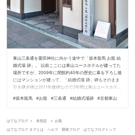
東山三条通を粟田神社に向かう途中で「坂本龍馬 お龍 結
婚式場 跡」。 以前ここには東山ユースホテルが建ってた
場所ですが、2009年に閉館約40年の歴史に幕を下ろし後
にはマンションが建って、「結婚式場 跡」碑もそのまま
引き継ぎ碑は2011年建碑なので2年間は東山ユースホテル
の表に建ってた事に成ります。 龍馬とお龍は、西郷隆盛
#
坂本龍馬
#
お龍
#
三条通
#
結婚式場跡
#
京都東山
或は中岡慎太郎の媒酌で二人は婚姻関係を結んだという
のが通説でしたが、父親が青漣院中川宮の侍医だった事
からこの地に有った青漣院塔中・金蔵寺住職・智足院の
はてなブログ
>
未指定
>
お龍
仲人で内祝言を挙げたと言うお龍の回顧により根拠とさ
はてなブログ タグとは
ヘルプ
開発ブログ
はてなブログトップ
れますが、この辺り今と違ってご本人以外でも何をもっ