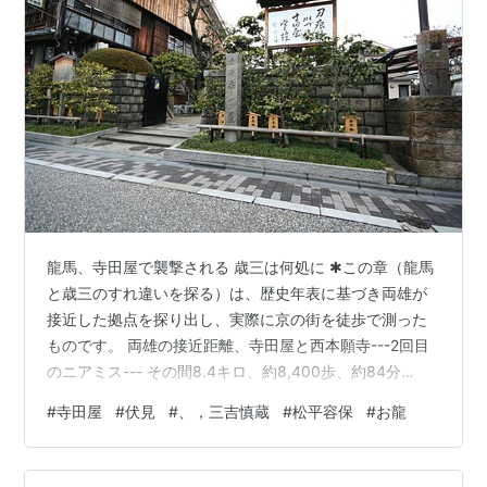
龍馬、寺田屋で襲撃される 歳三は何処に ✱この章（龍馬
と歳三のすれ違いを探る）は、歴史年表に基づき両雄が
接近した拠点を探り出し、実際に京の街を徒歩で測った
ものです。 両雄の接近距離、寺田屋と西本願寺---2回目
のニアミス--- その間8.4キロ、約8,400歩、約84分
（100m/分計算-かなり早い歩き方-） ◆坂本龍馬 / 慶応
#
寺田屋
#
伏見
#
、，三吉慎蔵
#
松平容保
#
お龍
２年１月19日、伏見・寺田屋を宿とする。同年１月22
日、薩長同盟締結。１月23日、龍馬・三吉慎蔵、寺田屋
で幕府伏見奉行所取り方百数十人に囲まれる。２階にお