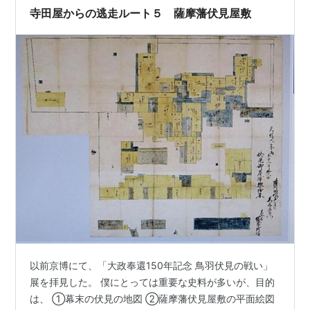
せい騒ぐと殺すぞと云ふから、お前さん等に殺される私
寺田屋からの逃走ルート５ 薩摩藩伏見屋敷
ぢやないと庭に下りて濡れ肌に…
以前京博にて、「大政奉還150年記念 鳥羽伏見の戦い」
展を拝見した。 僕にとっては重要な史料が多いが、目的
は、 ①幕末の伏見の地図 ②薩摩藩伏見屋敷の平面絵図