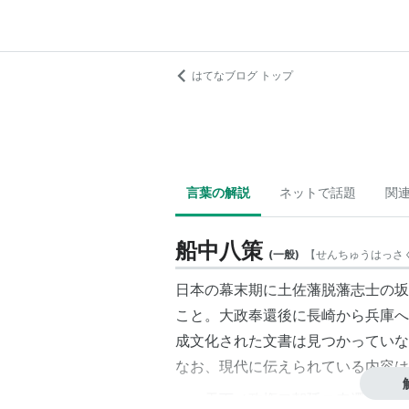
はてなブログ トップ
言葉の解説
ネットで話題
関
船中八策
(
一般
)
【
せんちゅうはっさ
日本の幕末期に土佐藩脱藩志士の坂
こと。大政奉還後に長崎から兵庫へ
成文化された文書は見つかっていな
なお、現代に伝えられている内容は
一、天下ノ政権ヲ朝廷ニ奉還セシメ