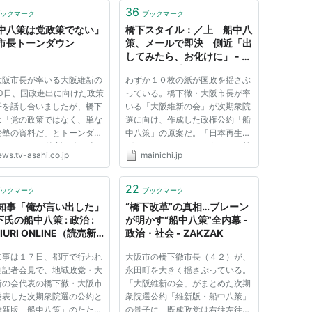
36
ックマーク
ブックマーク
中八策は党政策でない」
橋下スタイル：／上 船中八
市長トーンダウン
策、メールで即決 側近「出
してみたら、お化けに」 - 毎
日ｊｐ(毎日新聞)
大阪市長が率いる大阪維新の
わずか１０枚の紙が国政を揺さぶ
10日、国政進出に向けた政策
っている。橋下徹・大阪市長が率
子を話し合いましたが、橋下
いる「大阪維新の会」が次期衆院
は「党の政策ではなく、単な
選に向け、作成した政権公約「船
治塾の資料だ」とトーンダウ
中八策」の原案だ。「日本再生の
ています。 維新の会の全
グレートリセット」をうたい、首
ews.tv-asahi.co.jp
mainichi.jp
合で示された政策集には、こ
相公選制や参院廃止など統治機構
で同様に「首相公選制」や
改革まで踏み込んだ。橋下氏は衆
議院の廃止」の検討に加え、
院選での連携の条件として、各党
22
ックマーク
ブックマーク
に憲法9条についての国民
に船中八策への賛同を迫って...
知事「俺が言い出した」
“橋下改革”の真相…ブレーン
氏の船中八策 : 政治 :
が明かす“船中八策”全内幕 -
IURI ONLINE（読売新
政治・社会 - ZAKZAK
知事は１７日、都庁で行われ
大阪市の橋下徹市長（４２）が、
例記者会見で、地域政党・大
永田町を大きく揺さぶっている。
新の会代表の橋下徹・大阪市
「大阪維新の会」がまとめた次期
発表した次期衆院選の公約と
衆院選公約「維新版・船中八策」
維新版「船中八策」のたたき
の骨子に、既成政党は右往左往