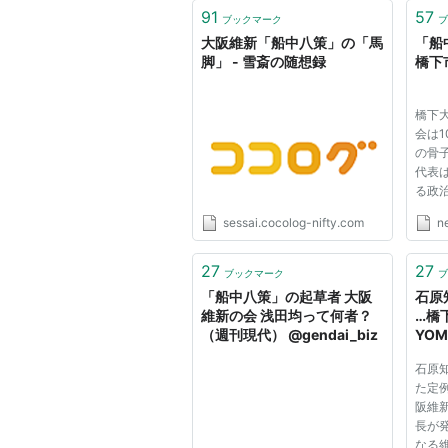
91
57
ブックマーク
ブ
大阪維新「船中八策」の「馬
「船
脚」 - 雪斎の随想録
橋下
橋下
会は
の骨
代表
る政
ンし
sessai.cocolog-nifty.com
n
体会
れま
「参
27
27
ブックマーク
ブ
新た
「船中八策」の起草者 大阪
石原
投...
維新の会 浅田均って何者？
…橋下
（週刊現代） @gendai_biz
YOM
聞）
石原
た定
阪維
長が
なる