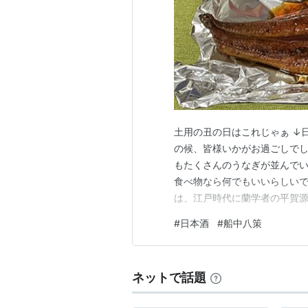
土用の丑の日はこれじゃぁ ↓
の候、皆様いかがお過ごしでし
もたくさんのうなぎが並んで
食べ物なら何でもいいらしい
は、江戸時代に蘭学者の平賀源
そんなわけで今回飲んでいくの
#
日本酒
#
船中八策
しぼり くろ精米歩合：60% アル
酸度：1.5酵母：熊本酵母 原…
ネットで話題