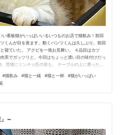
かわいい看板猫がいっぱいいるいつものお店で猫飲み！前回
ンツくんが目を覚ます。動くパンツくんは久しぶり。前回
と寝ていた。 アクビを一発お見舞い。 ４品目はカツ
で肉系でガッツリと。今回はちょっと濃い目の味付けだっ
動。背後にミンチョ氏の姿も。 テーブルの上に乗った。
ろ足で後頭部をポリポリ。 パンツくんと交代でコツブ女
#
猫飲み
#
猫と一緒
#
猫と一杯
#
猫がいっぱい
くんがこちらに戻ってきた。 ビール３杯の後は日本酒。
策
にイチくんが収ま…
策」～