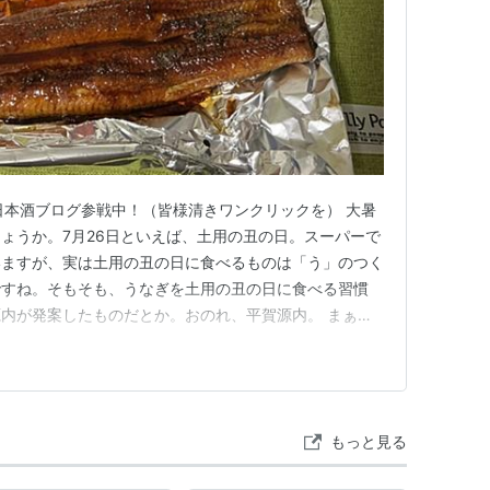
日本酒ブログ参戦中！（皆様清きワンクリックを） 大暑
ょうか。7月26日といえば、土用の丑の日。スーパーで
いますが、実は土用の丑の日に食べるものは「う」のつく
ですね。そもそも、うなぎを土用の丑の日に食べる習慣
内が発案したものだとか。おのれ、平賀源内。 まぁ、
はこちら。船中八策 槽搾り 黒せんちゅうはっさく ふな
コール度数：16~17% 日本酒度：+8 酸度：1.5 アミノ
もっと見る