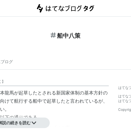
船中八策
連ブログ
く
】
はてな
本龍馬が起草したとされる新国家体制の基本方針の
はてな
向けて航行する船中で起草したと言われているが、
はてな
い。
Copyrig
以下の通りである。
解説の続きを読む
、政令宜シク朝廷ヨリ出ヅベキ事。