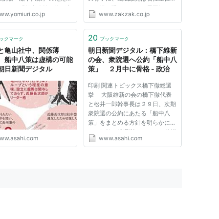
ついて、「船中八策は俺が言
し、戦々恐々といった雰囲気だ。
ww.yomiuri.co.jp
www.zakzak.co.jp
したんだ。いつのまにかあっ
橋下氏は本当の改革者なのか、何
いっちゃった」と語った。
を狙っているのか。先月末、大阪
知事は１月、報道各社とのイ
市特別顧問に就任した、日本創新
20
ックマーク
ブックマーク
ューで、民主、自民に代...
党の山田宏党首（５４）が、夕...
と亀山社中、関係薄
朝日新聞デジタル：橋下維新
 船中八策は虚構の可能
の会、衆院選へ公約「船中八
朝日新聞デジタル
策」 ２月中に骨格 - 政治
印刷 関連トピックス橋下徹総選
挙 大阪維新の会の橋下徹代表
と松井一郎幹事長は２９日、次期
衆院選の公約にあたる「船中八
策」をまとめる方針を明らかにし
た。解散・総選挙もにらみ、道州
ww.asahi.com
www.asahi.com
制や税制、社会保障制度を柱に２
月中に骨格を固める。国政上の目
標を掲げて賛同する政治勢力の結
集を図るのが狙いで、大都市制
度...