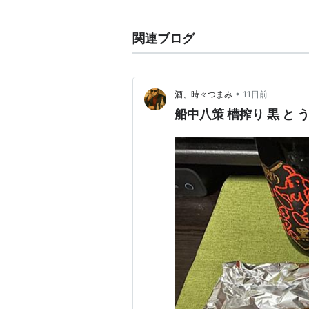
一、上下議政局ヲ設ケ、議員ヲ置キ
事。
関連ブログ
一、有材ノ公卿諸侯及ビ天下ノ人材
ヲ除クベキ事。
一、外国ノ交際広ク公議ヲ採リ、新
•
酒、時々つまみ
11日前
一、古来ノ律令を折衷シ、新ニ無窮
船中八策 槽搾り 黒 と
一、海軍宜ク拡張スベキ事。
一、御親兵ヲ置キ、帝都ヲ守衛セシ
一、金銀物貨宜シク外国ト平均ノ法
以上八策ハ方今天下ノ形勢ヲ察シ、
アルナシ。苟モ此数策ヲ断行セバ、
亦敢テ難シトセズ。伏テ願クハ公明
セン。