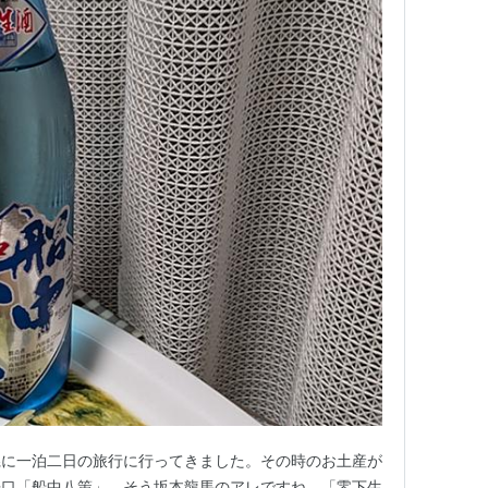
県に一泊二日の旅行に行ってきました。その時のお土産が
辛口「船中八策」。そう坂本龍馬のアレですね。「零下生