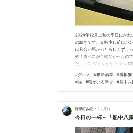
2024年12月上旬の平日に
の続きです。９時少し前にパ
は具合が悪かったらしくずうっ
煮！腹ペコが半端なかったの
た。 パンツくんが小上りへ移
少し痩せてしまったかも？ 後
#
グルメ
#
猫居酒屋
#
看板猫
史がテーブルの上に。 パンツ
#
猫
#
猫がいる幸せ
#
船中八
土佐の船中八策。 小上りの箱
•
野里町歩紀
2ヶ月前
今日の一杯～「船中八