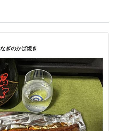
テ万機ヲ参賛セシメ、万機宜シク公議ニ決スベキ
ヲ顧問ニ備ヘ官爵ヲ賜ヒ、宜シク従来有名無実ノ官
ニ至当ノ規約ヲ立ツベキ事。
ノ大典ヲ撰定スベキ事。
 うなぎのかば焼き
ムベキ事。
ヲ設クベキ事。
之ヲ宇内万国ニ徴スルニ、之ヲ捨テ他ニ済時ノ急務
皇運ヲ挽回シ、国勢ヲ拡張シ、万国ト並行スルモ、
正大ノ道理ニ基キ、一大英断ヲ以テ天下ト更始一新