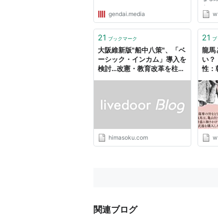
台に
gendai.media
w
い出
ちへ
石原
21
21
ブックマーク
ブ
ンタビ
大阪維新版"船中八策"、「ベ
龍馬
ーシック・インカム」導入を
い？
検討…改憲・教育改革を柱に
性：
: 暇人＼(^o^)／速報
himasoku.com
w
関連ブログ