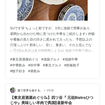
SUです🐻 ちょっと前ですが、3月に池袋で用事があり、
昼間から出かけた時に見つけた中華をご紹介します♪ 外観
や看板の見た目の渋さに惹かれて入ったら、予想以上の
穴場っぷり‼️ 美味しい、安い、量多い、その上混んでな
い👌(混み具合は多分時間帯によるw) 池袋で中華で昼から
飲みたいって人には絶対におすすめです✨ 目次 オーダー
#
東京居酒屋めぐり
#
池袋グルメ
#
池袋中華
したもの お店のこと コスパや席 まとめ 🍻オーダーした
#
中華飲み
#
街中華
#
東京グルメ
#
鉄板餃子
もの 14時すぎに入店して‥ まずはビール🍺と餃子🥟 生ビ
#
餃子好き
#
昼飲み
ール 525円(税込) 鉄鍋餃子 550円(税込) ボリューミーで
肉肉しくて食べ応えがありました☺️ まずい餃子なんて存
在しない。 前菜盛り合わせ 1320円(税込…
•
服で世界を旅する。
3年前
【東京居酒屋めぐり🍶】四ツ谷『 元祖Bistroひつ
じや』美味しい羊肉で異国🍾昼新年会