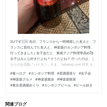
SUです🇰🇭 先日、フランスから一時帰国した友人と、フ
ランスに昔住んでた友人と、神楽坂のカンボジア料理、
行ってきました♪ 女子会だと、東南アジア料理率高め🥰
女子はみんな好きだよね？そうだよね？ 行ったのは、こ
ちらのお店💁『バイヨン』さま。 tabelog.com 目次 オー
ダーしたもの お店のこと コスパや席 まとめ 🍻オーダー
#
食べログ
#
カンボジア料理
#
居酒屋巡り
#
女子会
したもの お店のおすすめメニューはこちら💁‍♀️ 他にももち
#
神楽坂グルメ
#
神楽坂散歩
#
神楽坂散策
ろんメニューはたくさんありました！ とりあえずビー
#
東京居酒屋めぐり
#
カンボジアビール
#
ビール好き
ル‥今回は、せっかくのカンボジア料理なのでカンボジア
ビール🍺❣️ アンコールビール ¥800 飲みやすい！ちょっ
と甘味？ある気がするけど、そんなにがっつり味が…
関連ブログ