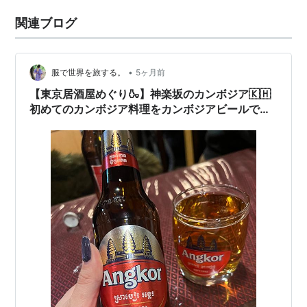
関連ブログ
•
服で世界を旅する。
5ヶ月前
【東京居酒屋めぐり🍶】神楽坂のカンボジア🇰🇭
初めてのカンボジア料理をカンボジアビールで🤤
『バイヨン』