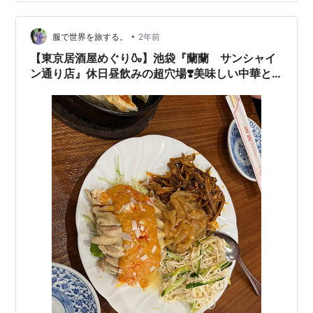
のクリーム揚げ春巻き ¥780 これも‥甘くてアツアツで美
味しかったぁー🥰😍🥰😍 クリーム系の揚…
•
服で世界を旅する。
2年前
【東京居酒屋めぐり🍶】池袋『蘭蘭 サンシャイ
ン通り店』休日昼飲みの超穴場❣️美味しい中華と
ビール🍺