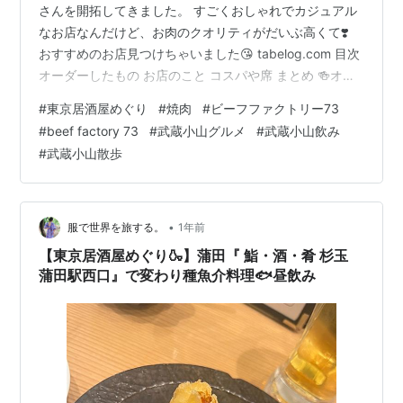
さんを開拓してきました。 すごくおしゃれでカジュアル
なお店なんだけど、お肉のクオリティがだいぶ高くて❣️
おすすめのお店見つけちゃいました😘 tabelog.com 目次
オーダーしたもの お店のこと コスパや席 まとめ 🍻オー
ダーしたもの メニューはこちら💁‍♀️ 肉の種類はそんなには
#
東京居酒屋めぐり
#
焼肉
#
ビーフファクトリー73
ないです。 肉は選りすぐり系🥩 もちろんまずはビール♪
#
beef factory 73
#
武蔵小山グルメ
#
武蔵小山飲み
香るエール🍺すきです🤍 私たちが最初に必ず頼むのはタ
#
武蔵小山散歩
ン！ポヨ氏の大好物なもんで😅 上たん塩 ¥2180 味ネギ
も一緒に頼みました。 ネギと一緒が絶対美味しいよね✌🏻
肉厚で美味しいタンでございました🤍 …
•
服で世界を旅する。
1年前
【東京居酒屋めぐり🍶】蒲田『 鮨・酒・肴 杉玉
蒲田駅西口』で変わり種魚介料理🐟昼飲み