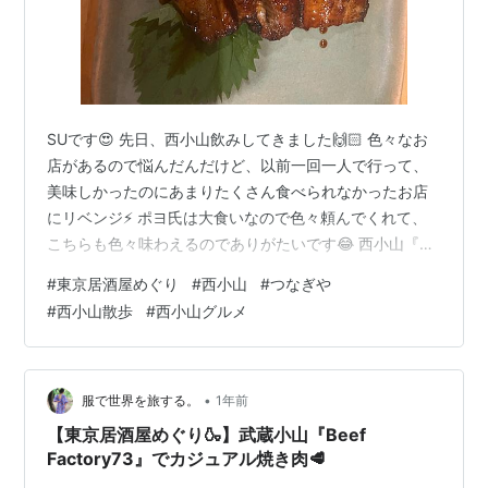
SUです😍 先日、西小山飲みしてきました🙌🏻 色々なお
店があるので悩んだんだけど、以前一回一人で行って、
美味しかったのにあまりたくさん食べられなかったお店
にリベンジ⚡️ ポヨ氏は大食いなので色々頼んでくれて、
こちらも色々味わえるのでありがたいです😂 西小山『つ
なぎや』さんです✌🏻 tabelog.com 目次 オーダーしたも
#
東京居酒屋めぐり
#
西小山
#
つなぎや
の お店のこと コスパや席 まとめ 🍻オーダーしたもの メ
#
西小山散歩
#
西小山グルメ
ニューはこちら💁‍♀️ めっちゃ種類豊富なんよ‥ 肉も魚も野
菜も万遍なく🥦これは嬉しい☺️💪🏻 もちろんスタートは
ビールから🍺 お通しは焼き銀杏。 だけど、硬い部分が多
くてちょっと残念でした。 銀杏大好きなんだけどな…
•
服で世界を旅する。
1年前
【東京居酒屋めぐり🍶】武蔵小山『Beef
Factory73』でカジュアル焼き肉🥩