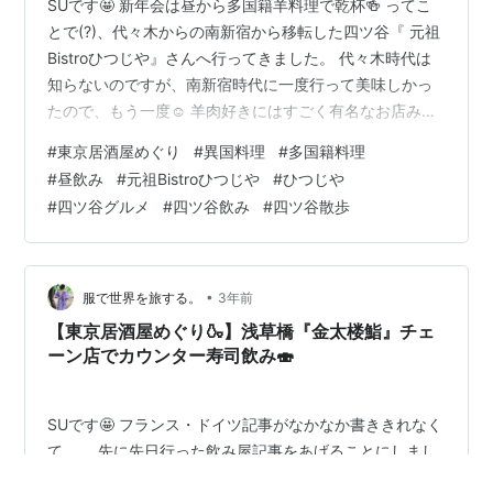
SUです🤩 新年会は昼から多国籍羊料理で乾杯🍻 ってこ
とで(?)、代々木からの南新宿から移転した四ツ谷『 元祖
Bistroひつじや』さんへ行ってきました。 代々木時代は
知らないのですが、南新宿時代に一度行って美味しかっ
たので、もう一度☺️ 羊肉好きにはすごく有名なお店みた
い。 本当に美味しいです🥰 公式HP▶️ひつじやホームペ
#
東京居酒屋めぐり
#
異国料理
#
多国籍料理
ージ tabelog.com 目次 オーダーしたもの お店のこと コ
#
昼飲み
#
元祖Bistroひつじや
#
ひつじや
スパや席 まとめ 🍻オーダーしたもの まずはもちろん生
#
四ツ谷グルメ
#
四ツ谷飲み
#
四ツ谷散歩
ビール‥なんと380円！！やっす 新年会ですからね。 昼
からしっかり飲みます。 おつまみに地中海のコロッケ"フ
ァラフェル"680円 ファラフェル大好き…
•
服で世界を旅する。
3年前
【東京居酒屋めぐり🍶】浅草橋『金太楼鮨』チェ
ーン店でカウンター寿司飲み🍣