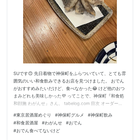
SUです🙃 先日着物で神保町をふらついていて、とても雰
囲気のいい和食飲みできるお店を見つけました。 おでん
がおすすめみたいだけど、食べなかった😂 けど他のおつ
まみどれも美味しかった💜 ってことで、神保町『和食処
和顔施 わがんせ』さん。 tabelog.com 目次 オーダーし
たもの お店のこと コスパや席 まとめ 🍻オーダーしたも
#
東京居酒屋めぐり
#
神保町グルメ
#
神保町飲み
の 通常メニューのほかに、本日のおすすめが。 もちろん
#
和食居酒屋
#
わがんせ
#
おでん
ビールです❣️たしか‥600円くらい。 そして、まずはごま
#
おでん食べてないけど
カンパチ ¥980 ほんのり甘くて美味しい〜😍 帆立と舞茸