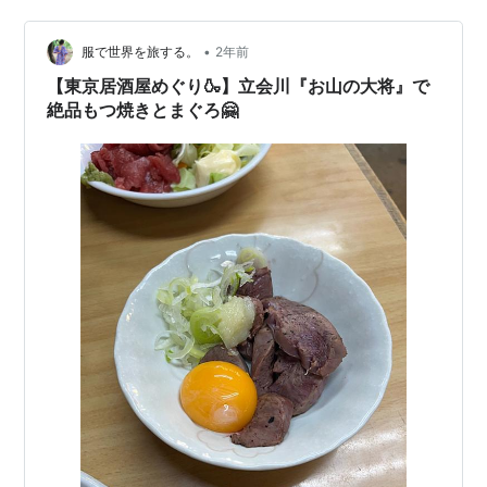
て、すんごく豪勢なお通…
•
服で世界を旅する。
2年前
【東京居酒屋めぐり🍶】立会川『お山の大将』で
絶品もつ焼きとまぐろ🤗