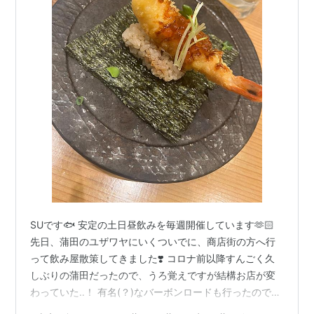
SUです🐟 安定の土日昼飲みを毎週開催しています🫶🏻
先日、蒲田のユザワヤにいくついでに、商店街の方へ行
って飲み屋散策してきました❣️ コロナ前以降すんごく久
しぶりの蒲田だったので、うろ覚えですが結構お店が変
わっていた‥！ 有名(？)なバーボンロードも行ったのです
が、今回はアーケードの中で見つけた、変わったお寿司