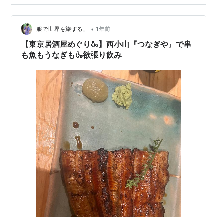
•
服で世界を旅する。
1年前
【東京居酒屋めぐり🍶】西小山『つなぎや』で串
も魚もうなぎも🍶欲張り飲み