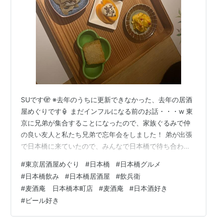
SUです🫣 ※去年のうちに更新できなかった、去年の居酒
屋めぐりです🏮 まだインフルになる前のお話・・・w 東
京に兄弟が集合することになったので、家族ぐるみで仲
の良い友人と私たち兄弟で忘年会をしました！ 弟が出張
で日本橋に来ていたので、みんなで日本橋で待ち合わ
せ。 私が以前ぽよ氏と行って、とてもよかった記憶があ
#
東京居酒屋めぐり
#
日本橋
#
日本橋グルメ
った『麦酒庵 日本橋本町店』に予約をしました。
#
日本橋飲み
#
日本橋居酒屋
#
飲兵衛
tabelog.com 目次 オーダーしたもの お店のこと コスパ
#
麦酒庵 日本橋本町店
#
麦酒庵
#
日本酒好き
や席 まとめ 🍻オーダーしたもの まずはビール！麦酒庵
#
ビール好き
ですからね。 クラフトビールがいくつかあったのです
が、グビグビ飲みたくてサッポロ黒ラベルの生🤩 そし