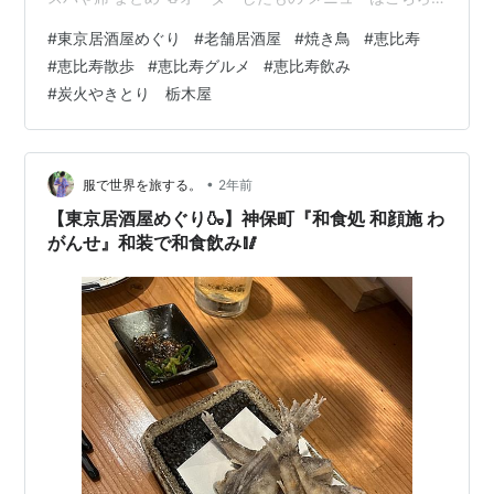
💁串は2本ずつです🤘 もちろん生🍺エビス お通しはしら
#
東京居酒屋めぐり
#
老舗居酒屋
#
焼き鳥
#
恵比寿
すおろしでした。 好きだから嬉しい☺️ 串🍡レバー、正肉
#
恵比寿散歩
#
恵比寿グルメ
#
恵比寿飲み
レバー、店によって食べられたり食べれなかったりする
#
炭火やきとり 栃木屋
ので(個人的に)、初めてのお店ではあまり食べないのです
が、、 2本ずつだったので一本食べてみました。 全然食
べられるレバーだったのでよかった😋 特に変な癖もな
い…
•
服で世界を旅する。
2年前
【東京居酒屋めぐり🍶】神保町『和食処 和顔施 わ
がんせ』和装で和食飲み🥢