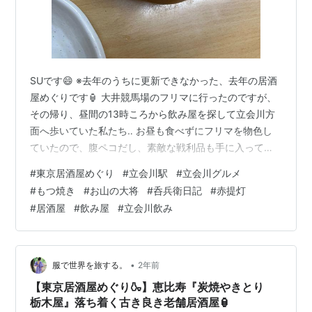
SUです😄 ※去年のうちに更新できなかった、去年の居酒
屋めぐりです🏮 大井競馬場のフリマに行ったのですが、
その帰り、昼間の13時ころから飲み屋を探して立会川方
面へ歩いていた私たち‥ お昼も食べずにフリマを物色し
ていたので、腹ペコだし、素敵な戦利品も手に入って乾
杯したい気分😊🍻😄 ってことで‥一軒だけ開いている赤
#
東京居酒屋めぐり
#
立会川駅
#
立会川グルメ
提灯系のお店を見つけてピットイン❣️ もつ焼き屋さん、
#
もつ焼き
#
お山の大将
#
呑兵衛日記
#
赤提灯
『お山の大将』さんです。 tabelog.com 目次 オーダーし
#
居酒屋
#
飲み屋
#
立会川飲み
たもの お店のこと コスパや席 まとめ 🍻オーダーしたも
の 壁一面に色々貼ってあって、何を頼もうかひと通り悩
み‥ とりあえず、もちろんビールで乾杯❣️ 素敵な戦利品と
楽…
•
服で世界を旅する。
2年前
【東京居酒屋めぐり🍶】恵比寿『炭焼やきとり
栃木屋』落ち着く古き良き老舗居酒屋🏮