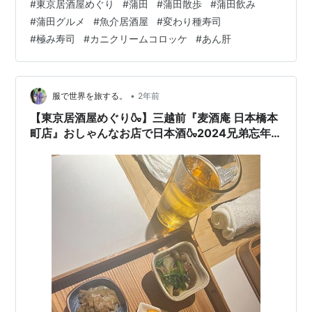
#
東京居酒屋めぐり
#
蒲田
#
蒲田散歩
#
蒲田飲み
を提供している魚介居酒屋さんをご紹介します！
#
蒲田グルメ
#
魚介居酒屋
#
変わり種寿司
tabelog.com 目次 オーダーしたもの お店のこと コスパ
#
極み寿司
#
カニクリームコロッケ
#
あん肝
や席 まとめ 🍻オーダーしたもの なんだか不思議な食べ
物がたくさんあって悩む私たち。 最初はビール。これは
悩まない。 お肉大好きなポヨ氏の希望で ローストビーフ
のカルパッチョ…
•
服で世界を旅する。
2年前
【東京居酒屋めぐり🍶】三越前『麦酒庵 日本橋本
町店』おしゃんなお店で日本酒🍶2024兄弟忘年
会🍻