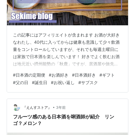
この記事にはアフィリエイトが含まれます お酒が大好き
なわたし、40代に入ってからは健康も意識して少々飲酒
量をコントロールしていますが、それでも毎週土曜日に
は家族で日本酒を楽しんでいます！ 好きでよく飲むお酒
は地元近い摂州能勢の「秋鹿」ですが、居酒屋や旅先で
おすすめされたお酒を飲むことも大好きです。 そんなわ
#
日本酒の定期便
#
お酒好き
#
日本酒好き
#
ギフト
たしがふと考えたことが、毎月お仕事を頑張るわたしの
#
父の日
#
誕生日
#
お祝い返し
#
サブスク
心身を喜ばせるものと、友達や家族に知識をひけらかす
方法、そして大切な人に喜ばれるギフトを選ぶなら、何
が最も候補に挙がっているだろうか？ということです
ね。 それは、お酒です。 酒好きは毎日美味しいお酒を飲
•
『えんすストア』
3年前
みたいし、家族や友達にもプレゼントしたい…
フルーツ感のある日本酒を唎酒師が紹介 リン
ゴ？メロン？