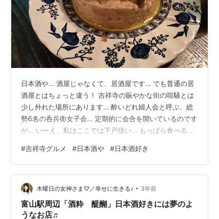
日本酒や… 酒屋じゃなくて、居酒屋です… でも普通の居
酒屋とはちょっと違う！ 吉祥寺の賑やかな街の喧騒とは
少し外れた場所にあります… 酔いどれ婦人会と呼ぶ、総
勢6名の呑兵衛女子会… 定期的に会合を開いているのです
が… いーえ、私はここでは下戸扱い… もっぱら食べる専
門です！（笑） 雰囲気があるカウンターでは、色んな料
#
吉祥寺グルメ
#
日本酒や
#
日本酒好き
理が作られていますが… まずは乾杯ですかね〜 あたしゃ
下戸ですから〜 ビールを召し上がる皆さんとは違い… お
店の名物の味醂のソーダ割りをいただきます！ 栄養たっ
•
ぷり？ え？ 太る？ 知らんわい、そんなこと！（笑） 純
木曜日の女神さま♡／幸せに生きる♪
3年前
米本味醂、飛鳥山 めっちゃ美味しかった！ お通しは、鞍
富山駅周辺「酒粋 醍醐」日本酒好きには夢のよ
掛豆とキクラ…
うなお店♬