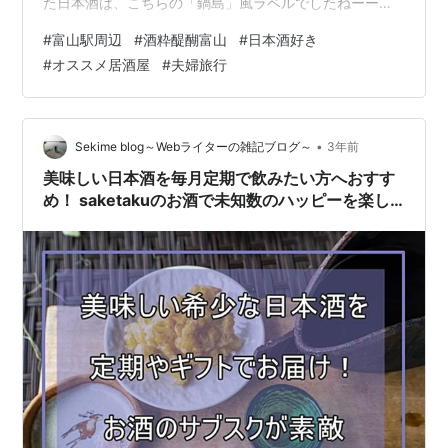
た日本酒は、こちらの「鍋島」風ラベルでしたねーーー
(#^.^#) 今回は前回の記事（クルーズ旅行番外編）の続き
#
富山駅周辺
#
酒粋醍醐富山
#
日本酒好き
です↓ misasaron.hatenablog.com 金沢に旅行した時に
#
オススメ居酒屋
#
夫婦旅行
はじめて行って、夫婦でファンになった 「酒粋 醍醐」
さん♬ 富山駅の近くに本店があると知り、 またまた行っ
てきました♡ こちらのお店の特徴は、 なんといっても日
本酒のそろえ方が半端ないこと♪ 金沢のお店もすご…
•
Sekime blog～Webライターの雑記ブログ～
3年前
美味しい日本酒を毎月定期で飲みたい方へおすす
め！ saketakuのお酒で未知数のハッピーを楽し
もう