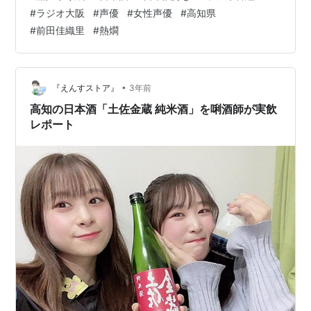
蔵 純米酒」を熱燗で飲んでいます。 船戸「和食絶対合
#
ラジオ大阪
#
声優
#
女性声優
#
高知県
う」「ふわって、より香ってくる」 前田「おでんのダシ
#
前田佳織里
#
熱燗
と飲みてぇ」「伸びやかにどこまでも、日本酒が伸びて
いくんです」 商品関連情報 「土佐金蔵 純米酒」は高知
県香南市にある高木酒造で製造された日本酒。高木酒造
は明治時代から続く酒造です。 「土佐…
•
『えんすストア』
3年前
高知の日本酒「土佐金蔵 純米酒」を唎酒師が実飲
レポート