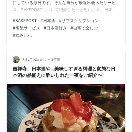
にしている毎日です。そんな自分が最近出会ったサービ
ス、SAKEPOSTについて紹介したいと思います。日本酒
好きの方、特に初心者の方にはぜひ読んでいただきたい
#
SAKEPOST
#
日本酒
#
サブスクリプション
です。 この記事の目次 SAKEPOSTとは何か？ 定期的に
#
宅配サービス
#
日本酒好き
#
自宅で楽しむ
日本酒をお届け SAKEPOSTの特徴 厳選された日本酒のラ
#
飲み比べ
インアップ 手軽に楽しめる利便性 お得な価格設定
SAKEPOSTの利用方法 サブスクリプションの登録方法 配
送の流れ SAKEPOSTを利用するメリット 日本酒初心者で
も安…
•
ふじこお出かけ
2年前
吉祥寺、日本酒や…美味しすぎる料理と変態な日
本酒の品揃えに酔いしれた一夜をご紹介〜