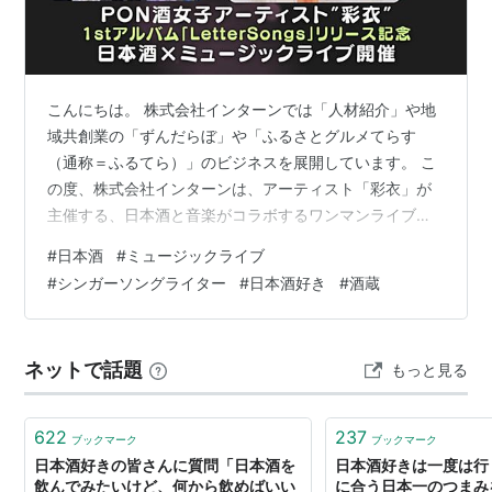
こんにちは。 株式会社インターンでは「人材紹介」や地
域共創業の「ずんだらぼ」や「ふるさとグルメてらす
（通称＝ふるてら）」のビジネスを展開しています。 こ
の度、株式会社インターンは、アーティスト「彩衣」が
主催する、日本酒と音楽がコラボするワンマンライブ
『彩衣OneManLive』に協力することになりました。
#
日本酒
#
ミュージックライブ
「彩衣」は、当社が運営するPON酒女子の代表でもあり
#
シンガーソングライター
#
日本酒好き
#
酒蔵
ます。私も10年以上の付き合いになる仲間です。一緒に
仕事したり、飲んだりといろんなことを経験してきまし
た。 日本酒をあまり知らない私に、日本酒の良さや価値
ネットで話題
もっと見る
を教えてくれた仲間でもあります。 彩衣さんがいなけれ
ば、地域共創業の一つであるふるてら…
622
237
ブックマーク
ブックマーク
日本酒好きの皆さんに質問「日本酒を
日本酒好きは一度は行
飲んでみたいけど、何から飲めばいい
に合う日本一のつまみ