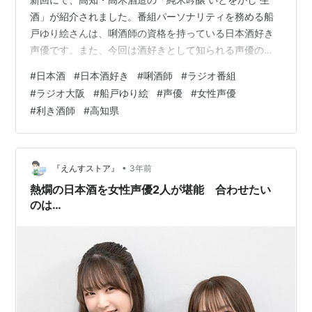
酒」が紹介されました。番組パーソナリティを務める船
戸ゆり絵さんは、唎酒師の資格を持っている日本酒好き
声優です。また、今回は酒好きとして知られる声優の前
田佳織里さんをゲストに招きました。 実飲レポート 船戸
#
日本酒
#
日本酒好き
#
唎酒師
#
ラジオ番組
「あまっ！あまーい」 「フルーツ飲んでるよね」 「リン
#
ラジオ大阪
#
船戸ゆり絵
#
声優
#
女性声優
ゴとか」 前田 「なんてフルーティーな」 「めちゃくち
#
利き酒師
#
高知県
ゃ美味いねこれ」 「メロンみたい」 商品関連情報 もと
もとにごり酒を作ろうとしていたそうですが、注文した
酵母と別のものが届いてしまい、試しに純米酒として作
って誕生したのが「純米吟醸 い…
•
『えんすストア』
3年前
熱燗の日本酒を女性声優2人が堪能 合わせたい
のは…