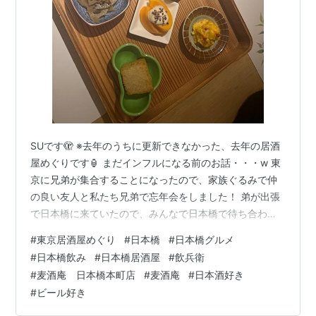
SUです🫣 ※去年のうちに更新できなかった、去年の居酒
屋めぐりです🏮 まだインフルになる前のお話・・・w 東
京に兄弟が集合することになったので、家族ぐるみで仲
の良い友人と私たち兄弟で忘年会をしました！ 弟が出張
で日本橋に来ていたので、みんなで日本橋で待ち合わ
せ。 私が以前ぽよ氏と行って、とてもよかった記憶があ
#
東京居酒屋めぐり
#
日本橋
#
日本橋グルメ
った『麦酒庵 日本橋本町店』に予約をしました。
#
日本橋飲み
#
日本橋居酒屋
#
飲兵衛
tabelog.com 目次 オーダーしたもの お店のこと コスパ
#
麦酒庵 日本橋本町店
#
麦酒庵
#
日本酒好き
や席 まとめ 🍻オーダーしたもの まずはビール！麦酒庵
#
ビール好き
ですからね。 クラフトビールがいくつかあったのです
が、グビグビ飲みたくてサッポロ黒ラベルの生🤩 そし