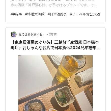
市の酒蔵「神戸酒心館」が手がけるブランドです。その
中でも「特選大吟醸」は、最高峰の品質を誇る一品。名
#
#福寿
#
特選大吟醸
#
日本酒好き
#
ノーベル賞公式酒
前の通り、贅沢な仕込みで作られた特別な大吟醸酒で
す。 原料米：兵庫県産の山田錦 精米歩合：50%（お米を
半分まで磨き上げる贅沢さ） アルコール度数：15度 味わ
•
い：フルーティーで繊細な香りと、口当たりの良いキレ
服で世界を旅する。
2年前
が特徴。 また、福寿は2008年にノーベル賞公式晩餐会の
【東京居酒屋めぐり🍶】三越前『麦酒庵 日本橋本
乾杯酒としても採用され、その…
町店』おしゃんなお店で日本酒🍶2024兄弟忘年
会🍻