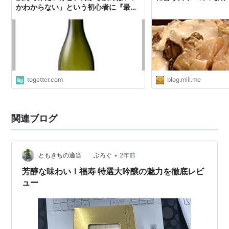
かわからない」という初心者に『最初
の一本』として勧めるなら何を選ぶ？
togetter.com
blog.miil.me
関連ブログ
•
ともきちの適当 ぶろぐ
2年前
芳醇な味わい！福寿 特選大吟醸の魅力を徹底レビ
ュー