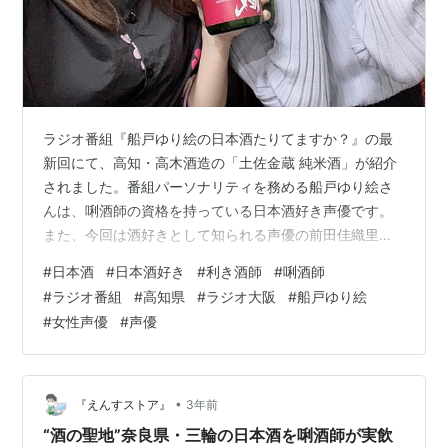
ラジオ番組『船戸ゆり絵の日本酒たりてますか？』の最
新回にて、高知・高木酒造の「土佐金蔵 純米酒」が紹介
されました。番組パーソナリティを務める船戸ゆり絵さ
んは、唎酒師の資格を持っている日本酒好き声優です。
また、今回は酒好きとして知られる声優の前田佳織里さ
んをゲストに招きました。 実飲レポート 船戸「飲みやす
#
日本酒
#
日本酒好き
#
利き酒師
#
唎酒師
い。スッキリしてる」「お米の旨味すごいする」前田
#
ラジオ番組
#
高知県
#
ラジオ大阪
#
船戸ゆり絵
「キレがあります」「最初すごく鋭く来るんだけど、そ
#
女性声優
#
声優
の後お米がフワっと包み込む 商品関連情報 「土佐金蔵
純米酒」は高知県香南市にある高木酒造で製造された日
本酒。高木酒造は明治時代から続く酒造です。 「土佐金
蔵 純米酒」は酒米にあけぼのを使用してい…
•
『えんすストア』
3年前
“酒の聖地”奈良県・三輪の日本酒を唎酒師が実飲