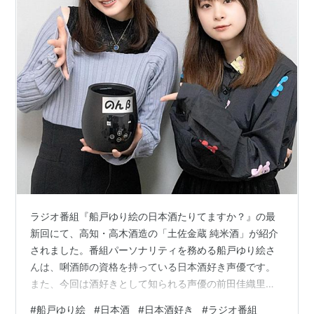
ラジオ番組『船戸ゆり絵の日本酒たりてますか？』の最
新回にて、高知・高木酒造の「土佐金蔵 純米酒」が紹介
されました。番組パーソナリティを務める船戸ゆり絵さ
んは、唎酒師の資格を持っている日本酒好き声優です。
また、今回は酒好きとして知られる声優の前田佳織里さ
んをゲストに招きました。 実飲レポート 今回は「土佐金
#
船戸ゆり絵
#
日本酒
#
日本酒好き
#
ラジオ番組