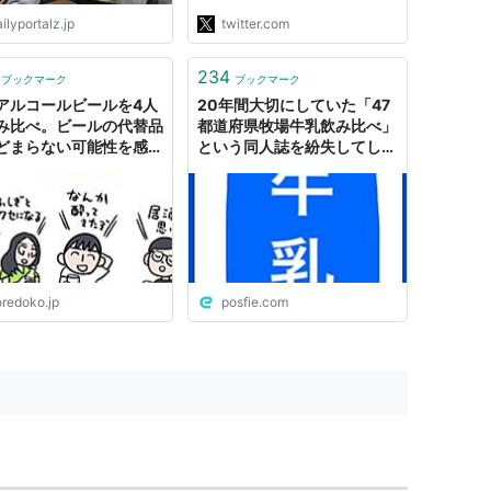
りやすさに感動してるところ
ilyportalz.jp
twitter.com
です。"
234
ブックマーク
ブックマーク
アルコールビールを4人
20年間大切にしていた「47
み比べ。ビールの代替品
都道府県牧場牛乳飲み比べ」
どまらない可能性を感じ
という同人誌を紛失してしま
ソレドコ - ソレドコ
ったので探しています
oredoko.jp
posfie.com