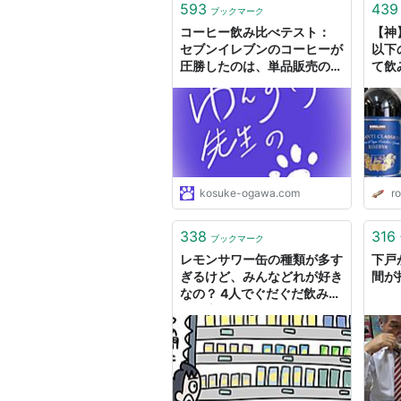
593
439
ブックマーク
コーヒー飲み比べテスト：
【神
セブンイレブンのコーヒーが
以下
圧勝したのは、単品販売のス
て飲
ケールメリットです
No
kosuke-ogawa.com
r
338
316
ブックマーク
レモンサワー缶の種類が多す
下戸
ぎるけど、みんなどれが好き
間が
なの？ 4人でぐだぐだ飲み比
べる座談会をやってみた #ソ
レドコ - ソレドコ