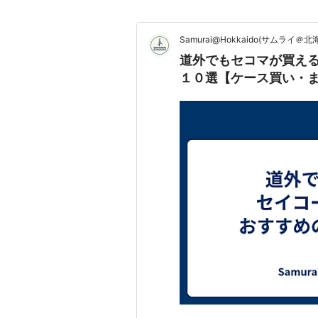
Samurai@Hokkaido(サムライ＠北
道外でもセコマが買え
１０選【ケース買い・