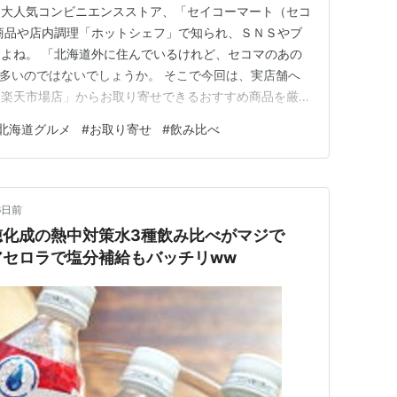
る大人気コンビニエンスストア、「セイコーマート（セコ
商品や店内調理「ホットシェフ」で知られ、ＳＮＳやブ
よね。 「北海道外に住んでいるけれど、セコマのあの
多いのではないでしょうか。 そこで今回は、実店舗へ
ト楽天市場店」からお取り寄せできるおすすめ商品を厳選
セイコーマート楽天市場店で買えるおすすめ１０選 ①山
北海道グルメ
#
お取り寄せ
#
飲み比べ
待望の復活！】 北海道産山わさびパウダーを使用してお
シャープな刺激と香りが…
6日前
穂化成の熱中対策水3種飲み比べがマジで
アセロラで塩分補給もバッチリww