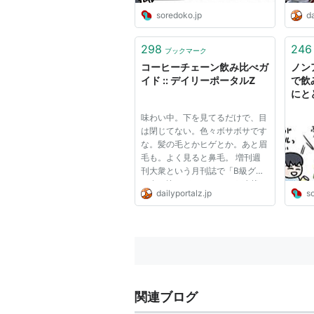
soredoko.jp
da
298
246
ブックマーク
コーヒーチェーン飲み比べガ
ノン
イド :: デイリーポータルZ
で飲
にと
た #
味わい中。下を見てるだけで、目
は閉じてない。色々ボサボサです
な。髪の毛とかヒゲとか。あと眉
毛も。よく見ると鼻毛。 増刊週
刊大衆という月刊誌で「B級グル
メ食べ比べガイド」という連載を
dailyportalz.jp
s
している。そこら辺にある普通の
B級グルメを改めて食べ比べして
味などを評価するという内容だ。
ラーメンチェーン、ファストフ
ー...
関連ブログ