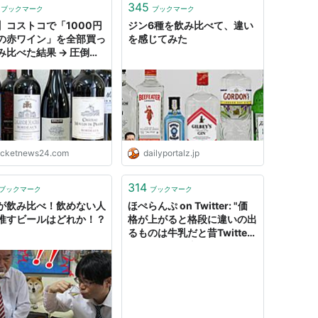
345
ブックマーク
ブックマーク
】コストコで「1000円
ジン6種を飲み比べて、違い
の赤ワイン」を全部買っ
を感じてみた
み比べた結果 → 圧倒的
.1のワインを発見！
ocketnews24.com
dailyportalz.jp
314
ブックマーク
ブックマーク
が飲み比べ！飲めない人
ほぺらんぷ on Twitter: "価
推すビールはどれか！？
格が上がると格段に違いの出
るものは牛乳だと昔Twitter
で見てから数十円〜百円ほど
少しいい牛乳買って飲み比べ
てみたりしてるんですが、他
にちょっとのお値段の差で違
いのあるものってあります
か？ 最近はセロテープの切