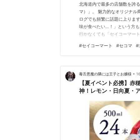
北海道内で最多の店舗数を誇
マ）」。 魅力的なオリジナル
ログでも頻繁に話題に上ります
味が食べたい…！」という方も
行かなくても「セイコーマー
して１０点ご紹介します！ ・
#
セイコーマート
#
セコマ
#
わさび塩焼そば 【３年ぶりに
り、湯気とともにツーンとした
•
毒舌悪魔の隣には王子とお嬢様
1
【夏イベント必携】赤
神！レモン・日向夏・