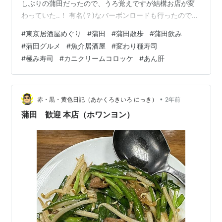
しぶりの蒲田だったので、うろ覚えですが結構お店が変
わっていた‥！ 有名(？)なバーボンロードも行ったのです
が、今回はアーケードの中で見つけた、変わったお寿司
#
東京居酒屋めぐり
#
蒲田
#
蒲田散歩
#
蒲田飲み
を提供している魚介居酒屋さんをご紹介します！
#
蒲田グルメ
#
魚介居酒屋
#
変わり種寿司
tabelog.com 目次 オーダーしたもの お店のこと コスパ
#
極み寿司
#
カニクリームコロッケ
#
あん肝
や席 まとめ 🍻オーダーしたもの なんだか不思議な食べ
物がたくさんあって悩む私たち。 最初はビール。これは
悩まない。 お肉大好きなポヨ氏の希望で ローストビーフ
のカルパッチョ…
•
赤・黒・黄色日記（あかくろきいろ にっき）
2年前
蒲田 歓迎 本店（ホワンヨン）