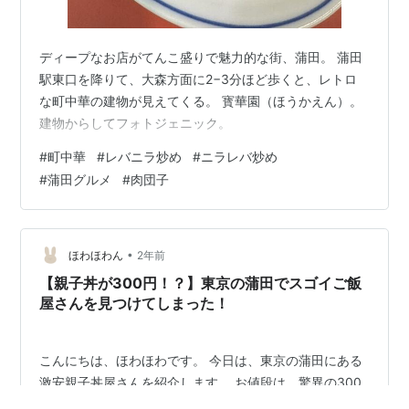
ディープなお店がてんこ盛りで魅力的な街、蒲田。 蒲田
駅東口を降りて、大森方面に2−3分ほど歩くと、レトロ
な町中華の建物が見えてくる。 寳華園（ほうかえん）。
建物からしてフォトジェニック。
#
町中華
#
レバニラ炒め
#
ニラレバ炒め
#
蒲田グルメ
#
肉団子
•
ほわほわん
2年前
【親子丼が300円！？】東京の蒲田でスゴイご飯
屋さんを見つけてしまった！