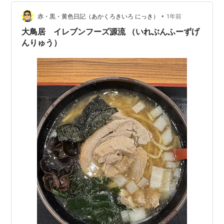
ぷりで最高です 夫くんともおじゃましたくなりました
「五目チャーハン」です チャーハンも美味しかったです
•
赤・黒・黄色日記（あかくろきいろ にっき）
1年前
今日はユザ…
大鳥居 イレブンフーズ源流 （いれぶんふーずげ
んりゅう）