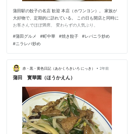
蒲田駅の餃子の名店 歓迎 本店（ホワンヨン）。 家族が
大好物で、定期的に訪れている。 この日も開店と同時に
お客さんでほぼ満席。 変わらずの人気ぶり。
#
蒲田グルメ
#
町中華
#
焼き餃子
#
レバニラ炒め
#
ニラレバ炒め
•
赤・黒・黄色日記（あかくろきいろ にっき）
2年前
蒲田 寳華園（ほうかえん）