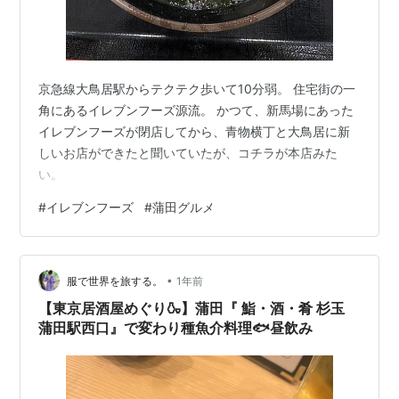
京急線大鳥居駅からテクテク歩いて10分弱。 住宅街の一
角にあるイレブンフーズ源流。 かつて、新馬場にあった
イレブンフーズが閉店してから、青物横丁と大鳥居に新
しいお店ができたと聞いていたが、コチラが本店みた
い。
#
イレブンフーズ
#
蒲田グルメ
•
服で世界を旅する。
1年前
【東京居酒屋めぐり🍶】蒲田『 鮨・酒・肴 杉玉
蒲田駅西口』で変わり種魚介料理🐟昼飲み