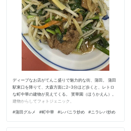
ディープなお店がてんこ盛りで魅力的な街、蒲田。 蒲田
駅東口を降りて、大森方面に2−3分ほど歩くと、レトロ
な町中華の建物が見えてくる。 寳華園（ほうかえん）。
建物からしてフォトジェニック。
#
蒲田グルメ
#
町中華
#
レバニラ炒め
#
ニラレバ炒め