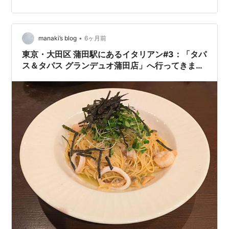
方に言われ、とても驚きました お客さま情報をちゃんと
記録されているのですね すごいな 早速、1品目が運ばれ
てきました 「冬瓜・干し貝柱・白舞茸と とうきびの蒸し
•
スープ」です 干し貝柱のお出汁をたっぷりと感じる 上品
manaki’s blog
6ヶ月前
なお味のスープでしたよ 冬瓜にお出汁が染み染みで美味
東京・大田区 蒲田駅にあるイタリアン#3：「タパ
しいです …
ス＆タパス グランデュオ蒲田店」へ行ってきまし
た