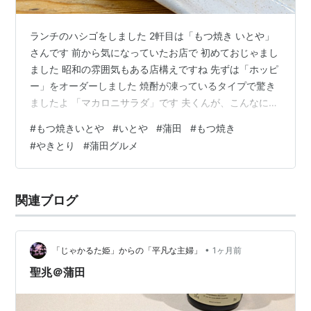
ランチのハシゴをしました 2軒目は「もつ焼き いとや」
さんです 前から気になっていたお店で 初めておじゃまし
ました 昭和の雰囲気もある店構えですね 先ずは「ホッピ
ー」をオーダーしました 焼酎が凍っているタイプで驚き
ましたよ 「マカロニサラダ」です 夫くんが、こんなにも
「マカロニサラダ」が 好きだとはビックリです 奥が「あ
#
もつ焼きいとや
#
いとや
#
蒲田
#
もつ焼き
みれば」で、手前が「てっぽう」です めっちゃ美味しい
#
やきとり
#
蒲田グルメ
んですけどー 想像以上の美味しさでテンション上がりま
す 一番奥が新たな「かしら」です はじめに、私たちに1
つのお皿が用意され そのお皿に焼けた「もつ焼き」を置
関連ブログ
くスタイルです なので、食べかけも一緒に写っていてす
みません 「かし…
•
「じゃかるた姫」からの「平凡な主婦」
1ヶ月前
聖兆＠蒲田