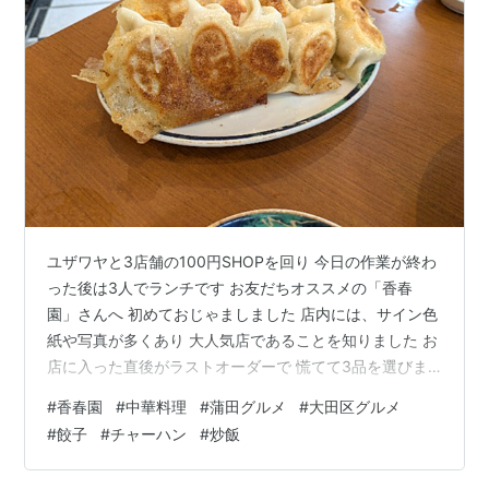
ユザワヤと3店舗の100円SHOPを回り 今日の作業が終わ
った後は3人でランチです お友だちオススメの「香春
園」さんへ 初めておじゃましました 店内には、サイン色
紙や写真が多くあり 大人気店であることを知りました お
店に入った直後がラストオーダーで 慌てて3品を選びま
した 「焼き餃子2人前」です 1つ1つがめっちゃ大きくて
#
香春園
#
中華料理
#
蒲田グルメ
#
大田区グルメ
ビックリです 巨大なので1口でパクリは不可能でした 肉
#
餃子
#
チャーハン
#
炒飯
汁もたっぷりでとても美味しかったです 「豚肉きくらげ
玉子炒め」です こちらの炒め物も絶品でしたよ 量もたっ