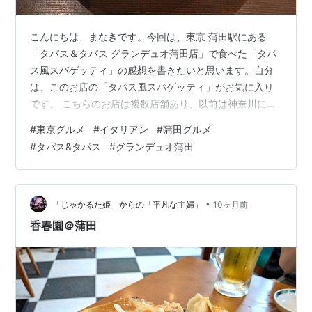
こんにちは、まなきです。今回は、東京 蒲田駅にある
「タパス＆タパス グランデュオ蒲田店」で食べた「タパ
ス風スパゲッティ」の感想を書きたいと思います。自分
は、このお店の「タパス風スパゲッティ」がお気に入り
です。 こちらのお店は複数店舗あり、以前は神奈川にも
店舗があり、たまに行っていました。 しかし、コロナの
#
東京グルメ
#
イタリアン
#
蒲田グルメ
影響で、東京のみとなり、今回は東京へのお出かけのつ
#
タパス&タパス
#
グランデュオ蒲田
いでに立ち寄りました。 メニュー内容 (1)メイン (2)サイ
ド タパス風スパゲッティの感想 お店の雰囲気 参考：店
舗情報 Advertisement メニュー内容 (1)メイン メインと
しては、次の2種類がありました。 パスタ・タパス風ス
•
「じゃかるた姫」からの「平凡な主婦」
10ヶ月前
パゲ…
香春園＠蒲田