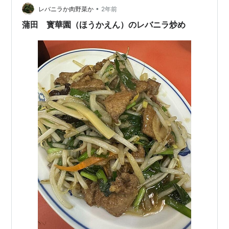
•
レバニラか肉野菜か
2年前
蒲田 寳華園（ほうかえん）のレバニラ炒め