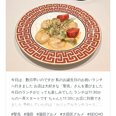
今日は、数日早いのですが 私のお誕生日のお祝いランチ
へ行きました お店は大好きな「聖兆」さんを選びました
今日のランチがとっても楽しみでした ランチは11:30か
らの一斉スタートです ちゃんと11:30にお店に到着でき
ました 予約していたのは「カジュアルランチコース」で
す 席に着くと「ビールをお飲みでしたよね」っと お店の
#
聖兆
#
蒲田
#
蒲田グルメ
#
大田区グルメ
#
SEICHO