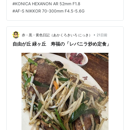
#
KONICA HEXANON AR 52mm F1.8
懸念です。 レバニラ炒めの食材モヤシとニラを用意すれ
#
AF-S NIKKOR 70-300mm F4.5-5.6G
ばあとは調理済み豚レバーを漬ダレごと加えて混ぜ炒め
るだけなのですけれど、このテの食材の常として " メイ
ン食材（豚レバー）の量が物足りない " ということなの
ですね。 そこで調理済みお惣菜コ…
•
赤・黒・黄色日記（あかくろきいろ にっき）
21日前
自由が丘 緑ヶ丘 寿福の「レバニラ炒め定食」