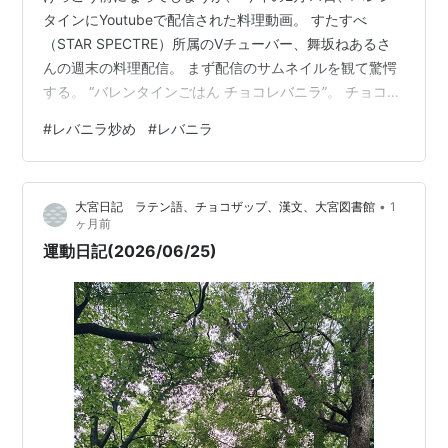
タインにYoutubeで配信された料理動画。 すたすべ
（STAR SPECTRE）所属のVチューバー、舞坂ねあるさ
んの週末の料理配信。 まず配信のサムネイルを観て驚愕
する。 “バレンタインごはん チョコレバニラ”。 チョコレ
ートの入ったレバニラ炒めか？ 「ちょ･･チョコレバニ
#
レバニラ炒め
#
レバニラ
ラ！？」 思わず二度見してしまったサムネイル。 冒頭か
らロッテのガーナチョコが3枚登場。 もう悪い予感しか
しない。 チョコレートを料理の隠し味に用いるのはよく
•
大宮日記 ラテン語、チョコザップ、漢文、大宮図書館
1
見聞きする。 カレーやビーフシチュー，煮込み料理で割
ヶ月前
とメジャーかもしれない。 だが中華料理のレバニラ炒め
運動日記(2026/06/25)
ときた。…