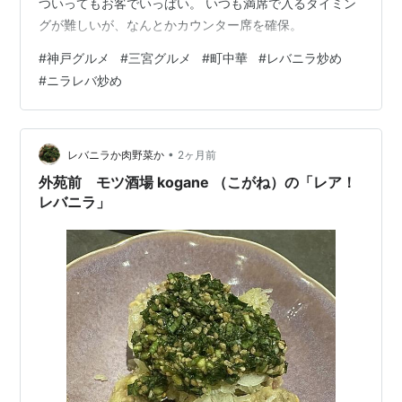
ついってもお客でいっぱい。 いつも満席で入るタイミン
グが難しいが、なんとかカウンター席を確保。
#
神戸グルメ
#
三宮グルメ
#
町中華
#
レバニラ炒め
#
ニラレバ炒め
•
レバニラか肉野菜か
2ヶ月前
外苑前 モツ酒場 kogane （こがね）の「レア！
レバニラ」