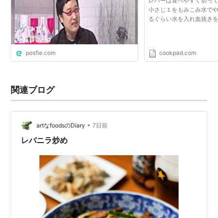
レバーは食べやすく切っ
んやろな。
小さじ１をもみこみ水で
るぐらい水を入れ血抜き
posfie.com
cookpad.com
関連ブログ
•
artなfoodsのDiary
7日前
レバニラ炒め