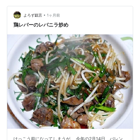
レブンでお昼ごはんも買い 軽く一服(-。-)y-゜゜゜ とて
も長居出来る気温ではありません(;´Д｀) 今シーズン初で
•
しょうか 外気温は35℃を超え猛暑日に('◇')ゞ 帰って☆
よろず戯言
1ヶ月前
彡 部屋をエアコンで冷やし…
鶏レバーのレバニラ炒め
けっこう前になってしまうが、 今年の2月14日、バレン