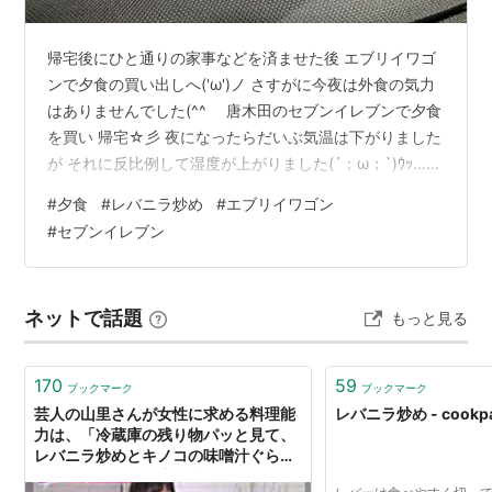
帰宅後にひと通りの家事などを済ませた後 エブリイワゴ
ンで夕食の買い出しへ('ω')ノ さすがに今夜は外食の気力
はありませんでした(^^ゞ 唐木田のセブンイレブンで夕食
を買い 帰宅☆彡 夜になったらだいぶ気温は下がりました
が それに反比例して湿度が上がりました(´；ω；`)ｳｯ…
帰宅して☆彡 念願の夕食をおいしく食べました(*^。^*)
#
夕食
#
レバニラ炒め
#
エブリイワゴン
#
セブンイレブン
ネットで話題
もっと見る
170
59
ブックマーク
ブックマーク
芸人の山里さんが女性に求める料理能
レバニラ炒め - cookp
力は、「冷蔵庫の残り物パッと見て、
レバニラ炒めとキノコの味噌汁ぐらい
さっと作れる」程度→ 料理しない人な