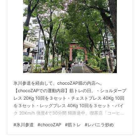
氷川参道を経由して、chocoZAP堀の内店へ。
【chocoZAPでの運動内容】筋トレの日。・ショルダープ
レス 20Kg 10回を３セット・チェストプレス 40Kg 10回
を３セット・レッグプレス 40Kg 10回を３セット・バイ
ク 20Km/h 強度4で30分間 帰路途中。喫茶店「コーヒー
サロンＶｉＶｉ」。本日の日替りランチは「レバニラ炒
#
氷川参道
#
chocoZAP
#
筋トレ
#
レバニラ炒め
め」。