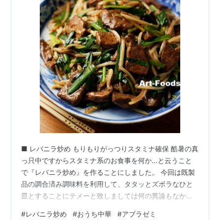
■ レバニラ炒め もりもりがっつりスタミナ確保 酷暑の真
っ只中ですからスタミナ系のお食事を何か…と云うこと
で『レバニラ炒め』を作ることにしました。 今回は既製
品の調合済み調味料を利用して、タタッとズボラなひと
皿とすることにテメーと致しましては何の異論もなかっ
たのではありますけれど、ひとつ引っ掛かっていたこと
#
レバニラ炒め
#
おうち中華
#
アブラゼミ
は肝心の豚レバーの量が少ないんじゃないか、といった