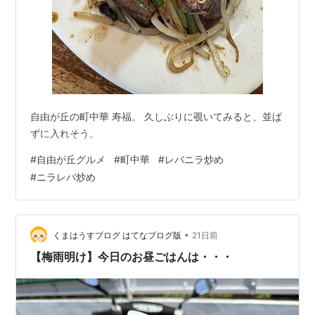
自由が丘の町中華 寿福。 久しぶりに覗いてみると、並ば
ずに入れそう。
#
自由が丘グルメ
#
町中華
#
レバニラ炒め
#
ニラレバ炒め
•
くまはうすブログ はてなブログ版
21日前
【梅雨明け】今日のお昼ごはんは・・・