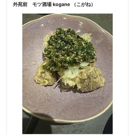
外苑前 モツ酒場 kogane （こがね）