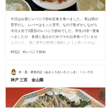
今日はお昼にレバニラ炒め定食を食べました。 私は肉が
苦手だし、レバーはもっと苦手。なので恥ずかしながら
今日人生で2度目のレバニラ炒めでした。学生の頃一度食
べましたが、食感と臭みがだめでそれ以来食べていませ
んでした。 急に苦手な料理に挑戦しようと思ったのはな
んだか体が疲れていてシャキッとしないからです。 なん
#
日記
#
レバニラ炒め
とか元気をつけたいと思い、ダメ元でいつもの中華屋さ
んで食べてみることにしました。このお店ならレバニラ
炒めであっても美味しく食べられるかもと思ったのも挑
•
戦する気になった理由の一つ。 食べてみようと突然思っ
赤・黒・黄色日記（あかくろきいろ にっき）
2ヶ月前
たのは体が欲していたからかもしれないですね。 正直少
神戸 三宮 金山園
しビクビクだったのですが、なんと！食べ…