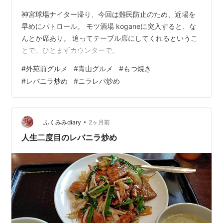
神宮球場ナイター帰り、今回は難民防止のため、近場を
早めにパトロール。 モツ酒場 koganeに突入すると、な
んとか席あり。 追ってテーブル席にしてくれるというこ
とで、ひとまずカウンターで。
#
外苑前グルメ
#
青山グルメ
#
もつ焼き
#
レバニラ炒め
#
ニラレバ炒め
•
ふくみみdiary
2ヶ月前
人生二度目のレバニラ炒め