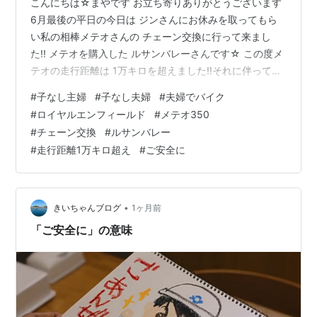
こんにちは☆まやです お立ち寄りありがとうございます
6月最後の平日の今日は ジンさんにお休みを取ってもら
い私の相棒メテオさんの チェーン交換に行って来まし
た!! メテオを購入した ルサンバレーさんです☆ この度メ
テオの走行距離は 1万キロを超えました!!それに伴っての
チェーン交換でございます4月の1年点検の時に 1万キロ
#
子なし主婦
#
子なし夫婦
#
夫婦でバイク
超えたら考えて下さい と、言われてたんです ぶっちゃけ
#
ロイヤルエンフィールド
#
メテオ350
1万キロで チェーン交換なんて早くない!?? と、思ったん
#
チェーン交換
#
ルサンバレー
ですが…ジンさんに確認してもらったら チェーン、ダル
#
走行距離1万キロ超え
#
ご安全に
ダルでした(・・;)ｱﾗ 乗り方にもよるんだろうけど 一般的
なチェーン交換の時期は 1万5千～3万キロと言われ…
•
きいちゃんブログ
1ヶ月前
「ご安全に」の意味