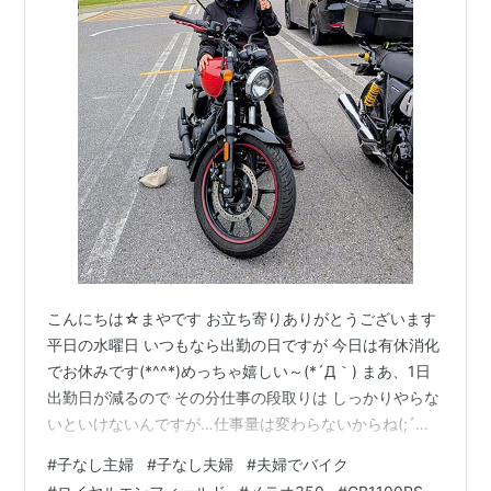
こんにちは☆まやです お立ち寄りありがとうございます
平日の水曜日 いつもなら出勤の日ですが 今日は有休消化
でお休みです(*^^*)めっちゃ嬉しい～(*´Д｀) まあ、1日
出勤日が減るので その分仕事の段取りは しっかりやらな
いといけないんですが…仕事量は変わらないからね(;´｀)
でもやっぱりお休みは嬉しい♪今日はまったりまったり 過
#
子なし主婦
#
子なし夫婦
#
夫婦でバイク
ごそうと思います( *´｀)つまりいつもと一緒♪笑 さて、昨