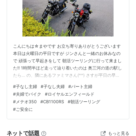
こんにちは☆まやです お立ち寄りありがとうございます
本日は火曜日の平日ですが ジンさんと一緒のお休みなの
で 頑張って早起きをして 朝活ツーリングに行って来まし
た!! 1時間半ほど走って辿り着いたのは 奥三河の道の駅し
たら… の、隣にあるファミマさん(^^) さすが平日の早朝
いつもはバイクだらけの場所だけど ライダーは私たちだ
#
子なし主婦
#
子なし夫婦
#
パート主婦
けでした(^^;) 休憩がてら朝ごはんお外で食べるおにぎり
#
夫婦でバイク
#
ロイヤルエンフィールド
最高でございます(*´Д｀)ｳﾏ 早朝の山は 良きお天気でご
#
メテオ350
#
CB1100RS
#
朝活ツーリング
ざいましたお昼頃から雨予報が出てるから ズレ込まずに
#
ご安全に
走れてよかったです♪ 今日の走行距離は約150キロ 近場
の山をぐるっと回って来ました最近全然走れて…
ネットで話題
もっと見る