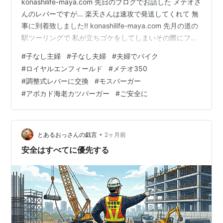
konashilife-maya.com 先日のブログでお話した メテオさ
んのレバーですが… 楽天さんは速攻で発送してくれて 無
事に到着致しました!! konashilife-maya.com 先月の道の
駅ツーリングで 私が立ちゴケをしてしまいその際にフロ
ントブレーキレバーが 若干曲がってしまったのでジンさ
#
子なし主婦
#
子なし夫婦
#
夫婦でバイク
んが心配して 新しく調整式のレバーを買ってくれたんで
#
ロイヤルエンフィールド
#
メテオ350
す!! ブレーキの機能的には 全然問題なかったんですがや
#
調整式レバーに交換
#
モスバーガー
はり少しでも曲がった物は 強度的に不安があるという事
#
アボカド海老カツバーガー
#
ご安全に
で少々お値段はしましたが 新調させて頂きました 『くん
くん…なにこれ!??』 …
•
とあるおっさんの戯言
2ヶ月前
安全はすべてに優先する