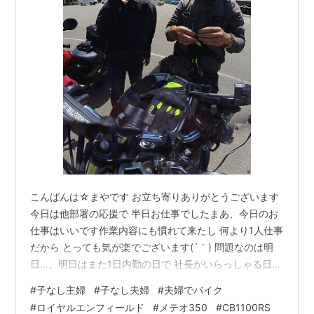
こんばんは☆まやです お立ち寄りありがとうございます
今日は他部署の応援で 半日お仕事でしたまあ、今日のお
仕事はいいです作業内容にも慣れて来たし 何より1人仕事
だから とっても気が楽でございます(´｀) 問題なのは明
日…。明日はまた1日内勤の日で 社長がいらっしゃる日で
す月曜はお留守だったから すごく気が楽でしたが(*´｀)
#
子なし主婦
#
子なし夫婦
#
夫婦でバイク
明日はたぶん半日は捕まる予感…。(´-ω-`)ﾌｩ… さて、気
#
ロイヤルエンフィールド
#
メテオ350
#
CB1100RS