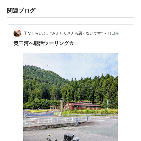
関連ブログ
•
子なしらいふ。*おふたりさんも悪くないです*
11日前
奥三河へ朝活ツーリング☆