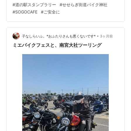
を取り直して 大事な本題に(^^;)今日はツーリングブログ
#
道の駅スタンプラリー
#
せせらぎ街道バイク神社
です♪ 『みなさん、こんにちは(^^)当日のまやです』 は
#
SOGOCAFE
#
ご安全に
い、こんにちは(・∀・)一昨日の火曜日 ジンさんとお休み
を合わせて 道の駅ツーリングに行って参り…
•
子なしらいふ。*おふたりさんも悪くないです*
3ヶ月前
ミエバイクフェスと、南宮大社ツーリング