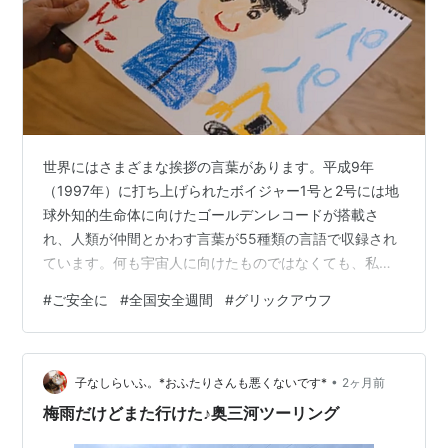
世界にはさまざまな挨拶の言葉があります。平成9年
（1997年）に打ち上げられたボイジャー1号と2号には地
球外知的生命体に向けたゴールデンレコードが搭載さ
れ、人類が仲間とかわす言葉が55種類の言語で収録され
ています。何も宇宙人に向けたものではなくても、私た
ちは、毎朝、「おはようございます。」とお互いに挨拶
#
ご安全に
#
全国安全週間
#
グリックアウフ
をするなど、挨拶は人と人とのコミュニケーションで重
要な役割を担っています。 ただ、日本語とは難しいもの
で、私は、社会人になってはじめて配属されたある部署
•
で、先輩社員に「御苦労様です」と言ったところ、烈火
子なしらいふ。*おふたりさんも悪くないです*
2ヶ月前
のごとく叱られた記憶があります。なるほど、世の中に
梅雨だけどまた行けた♪奥三河ツーリング
はそうした人もいるものかと閉口したものでした…