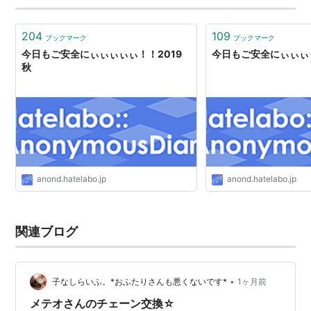
204
109
ブックマーク
ブックマーク
今日もご安全にぃぃぃぃぃ！！2019
今日もご安全にぃぃぃ
秋
anond.hatelabo.jp
anond.hatelabo.jp
関連ブログ
•
子なしらいふ。*おふたりさんも悪くないです*
1ヶ月前
メテオさんのチェーン交換☆