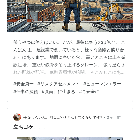
笑うやつは笑えばいい。 だが、最後に笑うのは俺だ。 こ
んばんは。 建設業で働いていると、様々な危険と隣り合
わせにあります。 地面に空いた穴。 高いところに上る仮
設足場。 重たい鉄骨を吊り上げるクレーン。 張り巡らさ
れた配線や配管。 低酸素環境や暗闇。 そこかしこにある
突起。 あげればキリがありません。 建設業労働災害防止
#
安全第一
#
リスクアセスメント
#
ヒューマンエラー
協会のデータによれば、建設業における2024年の死傷者
#
仕事の流儀
#
真面目に生きる
#
ご安全に
数は13,849人、うち死亡者数は232人。 平日で考える
と、ほぼ毎日のようにどこかの現場で誰かが亡くなって
いるということ。 それは多いのか、少ないのか。 受け取
る人次第ですが、平成元年の1989年の死傷者数は
•
子なしらいふ。*おふたりさんも悪くないです*
3ヶ月前
63,847人…
立ちゴケ。。。