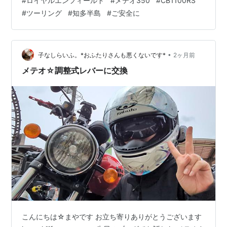
#
ロイヤルエンフィールド
#
メテオ350
#
CB1100RS
日ですが我が家のセカンドカー コペンちゃんが車検に行
#
ツーリング
#
知多半島
#
ご安全に
きまして 無事にクリアして戻って参りました!!
konashilife-maya.com 我が家のお車ちゃんの車検は 車の
お医者さんであるジンさんが 自…
•
子なしらいふ。*おふたりさんも悪くないです*
2ヶ月前
メテオ☆調整式レバーに交換
こんにちは☆まやです お立ち寄りありがとうございます