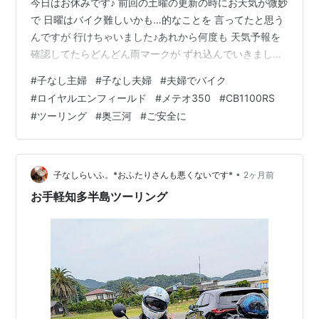
今日はお休みです♪ 前回の土曜の更新の時にお天気が微妙
で 日曜はバイク難しいかも…的なことを 言ってたと思う
んですが 行けちゃいました♪あれから何度も 天気予報を
確認してたらどんどん雨マークが ずれ込んでいきまして
最終的には 午前晴れからの 午後曇りの降水確率40％ み
#
子なし主婦
#
子なし夫婦
#
夫婦でバイク
たいな感じになってましたそして翌日起きたら 夜降って
#
ロイヤルエンフィールド
#
メテオ350
#
CB1100RS
た雨はやんでました!! これは遠出は危ないけど 近場の山
#
ツーリング
#
奥三河
#
ご安全に
なら行けるんじゃない!?? ということで速攻で準備をしま
して 奥三河エリアをぐるりと 走って参りました(*^^*) ま
ず向かったのは 道の駅『つくで手作り村』です けっ…
•
子なしらいふ。*おふたりさんも悪くないです*
2ヶ月前
お手軽知多半島ツーリング