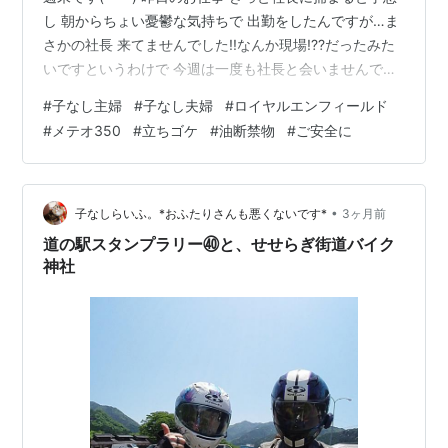
し 朝からちょい憂鬱な気持ちで 出勤をしたんですが…ま
さかの社長 来てませんでした!!なんか現場!??だったみた
いですというわけで 今週は一度も社長と会いませんでし
たなんなら先週の始めに 仕事の吐き出しブログ以降…↓
#
子なし主婦
#
子なし夫婦
#
ロイヤルエンフィールド
konashilife-maya.com まともに会っておりません!! おか
#
メテオ350
#
立ちゴケ
#
油断禁物
#
ご安全に
げで!?心は穏やかでしたが なんかちょっとソワソワ…社
長、私のブログ 見てないよね!??なんて邪推しちゃったり
して(;^ω^) 私、べつに社長が嫌いとか そんな気持ちは全
然ないんですよ!!ただ、…
•
子なしらいふ。*おふたりさんも悪くないです*
3ヶ月前
道の駅スタンプラリー㊵と、せせらぎ街道バイク
神社