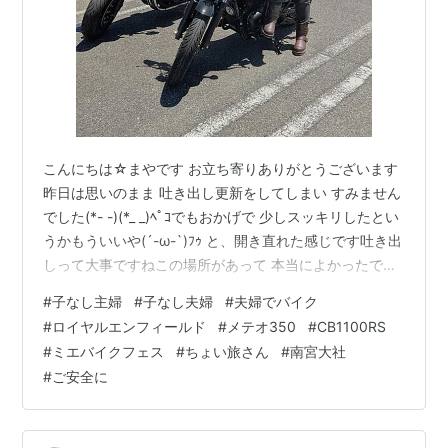
こんにちは☆まやです お立ち寄りありがとうございます
昨日は思いのまま 吐き出し更新をしてしまい すみません
でした(*- -)(*_ _)ﾍﾟｺでもおかげで 少しスッキリしたとい
うかもういいや(´-ω-`)ﾌｩ と、開き直れた感じです吐き出
しって大事ですねこの場所があって 本当によかったです(
*´艸｀) では今日は ツーリングブログです☆ 一昨日の日
#
子なし主婦
#
子なし夫婦
#
夫婦でバイク
曜日ですが お隣の三重県で開催された 『MIE BIKE FES』
#
ロイヤルエンフィールド
#
メテオ350
#
CB1100RS
に行って参りました!!今回が初開催の バイクイベントで
#
ミエバイクフェス
#
ちょい旅さん
#
南宮大社
ございます(*^^*) 場所は津市にある メッセウィングNHW
#
ご安全に
という会場です バイクめっちゃ来てました～!!! バイクい
っぱい…