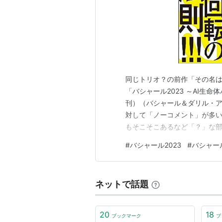
同じトリオ？の前作「その名は
「バシャール2023 ～AI生命
刊）（バシャール＆ダリル・ア
対して「ノーコメント」が多
もそこそこあるなど「？」な
地球生命体系の流れ（粉々に
#
バシャール2023
#
バシャー
や、地球での人類の進化の「
などは、そんなに違和感なくそ
ネットで話題
20
18
ブックマーク
ブ