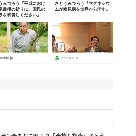
うみつろう『平成におけ
さとうみつろう『マグネシウ
皇最後の祈りに、国民の
ムが糖尿病を世界から消す』
ラを御貸しください』
meblo.jp
ameblo.jp
にランチをおごれ！？『金持ち指令』さとう