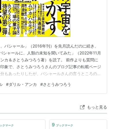
、バシャール」（2016年刊）を先月読んだのに続き、
体バシャールに、人類の未知を聞いてみた」（2022年11月
ンカ＆さとうみつろう著）を読了。 前作よりも質問に
い印象で、さとうみつろうさんのブログ記事の転載ページ
部分もあったりしたが、バシャールさんの言うところの、
なってアステロイドベルトになる前の惑星～火星～地球）
ル
#
ダリル・アンカ
#
さとうみつろう
流れ」、ムー（レムリア）＆アトランティスのストーリー
こそこ妥当で…
もっと見る
9
ックマーク
ブックマーク