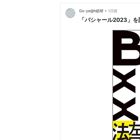
•
Go-ye@h総研
1日前
「バシャール2023」を