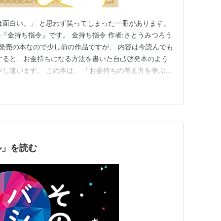
は面白い。」 と思わず笑ってしまった一冊があります。
『金持ち指令』です。 金持ち指令 作者:さとうみつろう
16年発売の本なので少し前の作品ですが、 内容は今読んでも
すると、お金持ちになる方法を書いた自己啓発本のよう
少し違います。 この本は、 「お金持ちの考え方を学ぶ
れる本"なのです。 ▼この記事でわかること（目次）
 一番印象に残った言葉 「貯金が増えない」相談の答え
ル」を読む