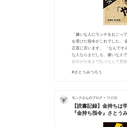
「嫌いな人にランチをおごって
を受けた指令がこれでした。 金持
正直に言います。 「なんでそ
な人ならまだしも、嫌いな人で
自分がお金まで払うなんて意味
「なるほど…。」 と思ってし
#
さとうみつろう
沢」の定義が、私たちとはまっ
ーク文庫） [ さとうみつろ…
•
モンクさんのブログ
10日前
【読書記録】金持ちは
『金持ち指令』さとう