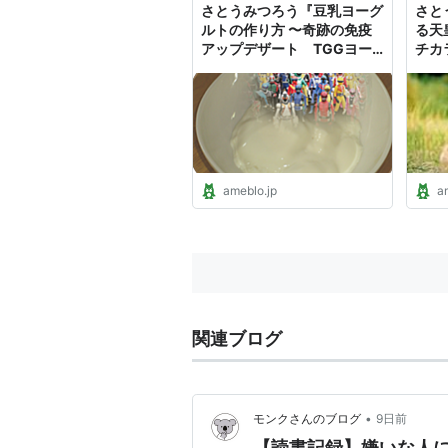
さとうみつろう『豆乳ヨーグ
さと
ルトの作り方 〜奇跡の免疫
る天
アップデザート TGGヨー
チカ
グルト〜』
ameblo.jp
a
関連ブログ
•
モンクさんのブログ
9日前
【読書記録】嫌いな人