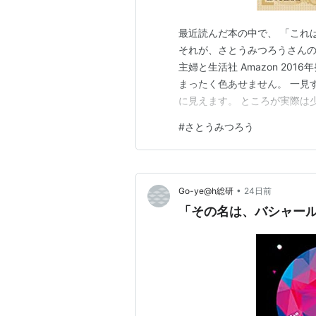
最近読んだ本の中で、 「これ
それが、さとうみつろうさんの
主婦と生活社 Amazon 20
まったく色あせません。 一見
に見えます。 ところが実際は
本」ではなく、実際に"やらさ
#
さとうみつろう
『金持ち指令』とはどんな本？
が面白い お金を出す時の顔…
•
Go-ye@h総研
24日前
「その名は、バシャー