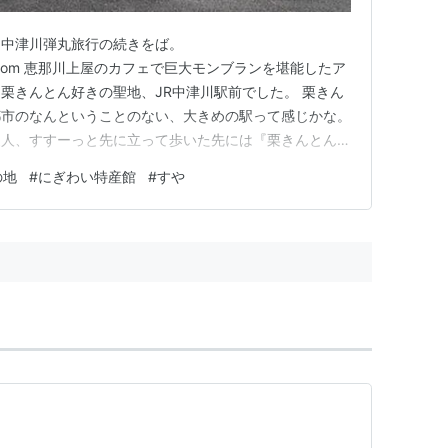
、中津川弾丸旅行の続きをば。
nablog.com 恵那川上屋のカフェで巨大モンブランを堪能したア
栗きんとん好きの聖地、JR中津川駅前でした。 栗きん
都市のなんということのない、大きめの駅って感じかな。
家人、すすーっと先に立って歩いた先には『栗きんとん発
りに建っていて、その隣には『栗きんとんはこの地域の伝
の地
#
にぎわい特産館
#
すや
板も。 盛り上がった家人はスマホを取り出して、バチ
したw ここへ来…