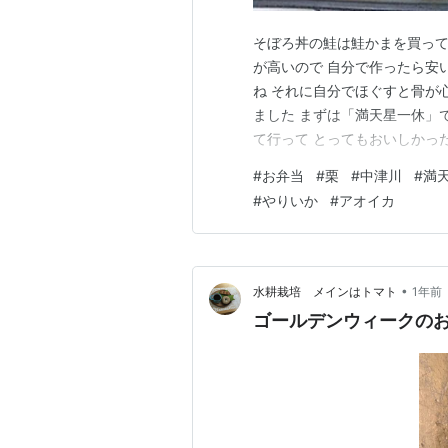
そぼろ丼の鮭は鮭かまを買って
が高いので 自分で作ったら安
ね それに自分でほぐすと骨が心
ました まずは「満天星一休」で
て行って とってもおいしかっ
にぎわいプラザ」へ 様々なお
#
お弁当
#
栗
#
中津川
#
満
買えたり、利き酒ができます 
#
やりいか
#
アオイカ
フト すごくおいしかった…
•
水耕栽培 メインはトマト
1年前
ゴールデンウィークの