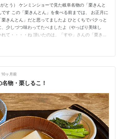
がとう） ケンミンショーで見た岐阜名物の「栗きんと
んです この「栗きんとん」を食べる前までは、 お正月に
「栗きんとん」だと思ってましたよ ひとくちでパクっと
に、少しづつ味わってたべましたよ（やっぱり美味し
いれて・・・・ね 頂いたのは、「すや」さんの「栗きん
で、早く食べなくちゃ・・・ね 厳選された栗と砂糖のみ
素朴な味わいで。「 栗ハ栗ノ味デ 」「 きんとんは栗の
らの伝統をこれ…
10ヶ月前
の名物・栗しるこ！