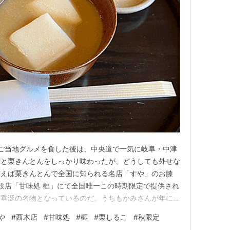
ご当地グルメを食した後は、中央道で一気に岐阜・中津
茸と栗きんとんをしっかり味わったが、どうしても外せな
言えば栗きんとんで全国に知られる名店「すや」のお膝
併設店「甘味処 榧」にて全国唯一この時期限定で提供され
垂涎の名物となっているのだ。うちもかみさんが年に1
ない秋必須スイーツとの位置付けだ。今日も大喜びで駆け
や
#
西木店
#
甘味処
#
榧
#
栗しるこ
#
秋限定
ごい長蛇の列。 その長〜い列の先に待っているのは秋