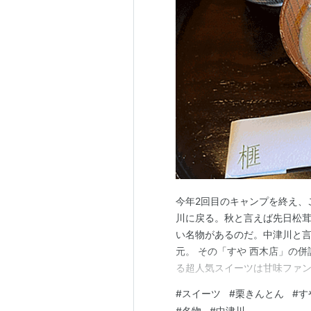
今年2回目のキャンプを終え、
川に戻る。秋と言えば先日松
い名物があるのだ。中津川と
元。 その「すや 西木店」の
る超人気スイーツは甘味ファン
度は絶対に食さなくてななら
#
スイーツ
#
栗きんとん
#
す
つけたものの・・・おいおいす
#
名物
#
中津川