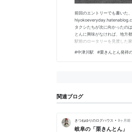
前回のエントリーでも書いた
hiyokoeveryday.hate
タクシたちが次に向かったのは
とんに興味がなければ、地方
駅前のロータリーを見渡した
祥の地』の碑がでーんとばか
#
中津川駅
#
栗きんとん発祥
統菓子であるのだ』的な説明看
バチ写真を撮りまくっておりま
関連ブログ
•
きつねゆりのログハウス
9ヶ月前
岐阜の「栗きんとん」