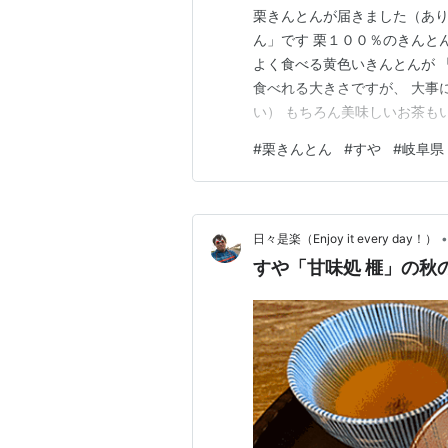
栗きんとんが届きました（あり
ん」です 栗１００％のきんと
よく食べる黄色いきんとんが 
食べれる大きさですが、 大事
い） もちろん美味しいお茶も
とん」です 賞味期限が短いの
#
栗きんとん
#
すや
#
岐阜県
を使い炊きあげた、気取らず、
かたちにもどす 」という昔か
•
日々是楽（Enjoy it every day！）
すや「甘味処 榧」の秋