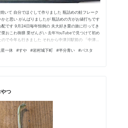
焼いて 自分でほぐして作りました 瓶詰めの鮭フレーク
いかと思い がんばりましたが 瓶詰めの方がお値打ちです
配です 9月24日毎年恒例の 夫大好き栗の旅に行ってき
栗おこわ御膳 栗ぜんざい 去年YouTubeで見つけて初め
たので今年も行きました それから中津川駅前の 「中津川
土産が買えます たくさんのお店の栗きんとんを１つずつ
天星一休
#
すや
#
岩村城下町
#
半分青い
#
パスタ
私たちは飲めないのでできませんが・・・ 栗きんとんソ
おやつ