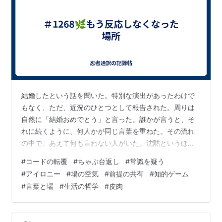
結婚したという話を聞いた。特別な演出があったわけで
もなく、ただ、近況のひとつとして報告された。周りは
自然に「結婚おめでとう」と言った。誰かが言うと、そ
れに続くように、何人かが同じ言葉を重ねた。その流れ
の中で、あえて何も言わない人がいた。沈黙というほど
ではなく、ほんの一拍、言葉が足りない感じ。そのあと
#
コードの転覆
#
ちゃぶ台返し
#
常識を疑う
で、結婚は大変だとか、うまくいかない例も多いとか、
#
アイロニー
#
場の空気
#
前提の共有
#
知的ゲーム
そういう話が、付け足すように置かれた。統計の話も出
#
言葉と場
#
生活の哲学
#
皮肉
た。昔から言われている言葉も出た。どれも、間違って
はいないと思った。ただ、その場の空気は、少しだけ形
を変えた。🍃誰も言い返さなかったし、誰も話を広げな