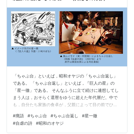
「ちゃぶ台」といえば，昭和オヤジの「ちゃぶ台返し」
である。 「ちゃぶ台返し」といえば，『巨人の星』の
「星一徹」である。 そんなふうに立て続けに連想してし
まう人は，おそらく還暦をゆうに超えた年代層だ。中で
も，自分たち家族の食卓が，父親によって目の前でひっ
くり返された経験を持つ人とくれば，70歳くらいから上
#
廃語
#
ちゃぶ台
#
ちゃぶ台返し
#
星一徹
と見てほぼ間違いなかろう。昭和30（1955）年生まれで
#
自虐の詩
#
昭和のオヤジ
今ちょうど70歳の私や， 2つ年下の女房などは，幼少期
にその経験を持っている。ちなみに私の父親は大正13年