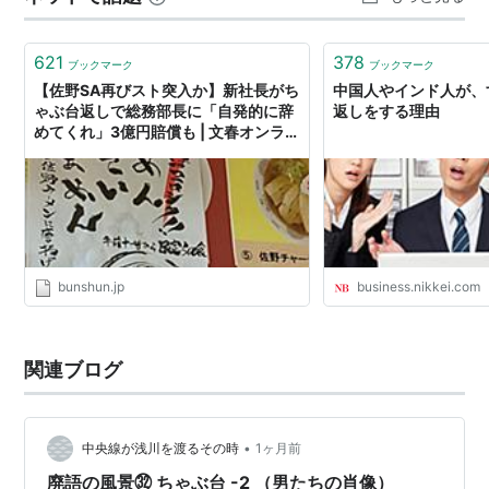
621
378
ブックマーク
ブックマーク
【佐野SA再びスト突入か】新社長がち
中国人やインド人が、
ゃぶ台返しで総務部長に「自発的に辞
返しをする理由
めてくれ」3億円賠償も | 文春オンライ
ン
bunshun.jp
business.nikkei.com
関連ブログ
•
中央線が浅川を渡るその時
1ヶ月前
廃語の風景㉜ ちゃぶ台 -2 （男たちの肖像）