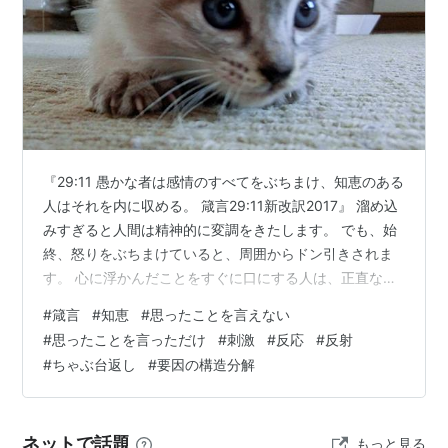
KTN-006 ちゃぶ台返し環境の構築
ちゃぶ台返し@あめぞう
ログ１
ちゃぶ台返し@あめぞう
ログ２
『29:11 愚かな者は感情のすべてをぶちまけ、知恵のある
人はそれを内に収める。 箴言29:11新改訳2017』 溜め込
*1
:
しかし、実際にはアニメ中では1度しかひっくり返し
みすぎると人間は精神的に変調をきたします。 でも、始
ていないらしい。ただオープニングでそのシーンが出る
終、怒りをぶちまけていると、周囲からドン引きされま
ため、毎回それを見ることで「星一徹＝ちゃぶ台返し」
す。 心に浮かんだことをすぐに口にする人は、正直な人
のイメージが定着したとみられる。
でしょうね。 でも、人間関係で、課題も抱えているとも
#
箴言
#
知恵
#
思ったことを言えない
言えるわけです。 この箴言は、感情のコントロールにつ
#
思ったことを言っただけ
#
刺激
#
反応
#
反射
いての示唆だと受けとめています。 何かの刺激を受け
#
ちゃぶ台返し
#
要因の構造分解
て、感情が動きます。 この時に、もう少し、思考を働か
せたりして、その刺激から受けたものを整理したり思考
したりすると、もっと有効利用ができる可能性がありま
ネットで話題
もっと見る
す。 しかし、多くの…