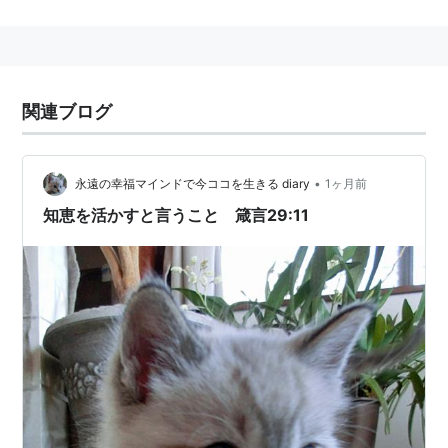
星飛雄馬の父、一徹がひっくり返すことで有名
*1
。
ストレス解消の手段、あるいは激しい怒り・もやも
やの表現。
あめぞう掲示板ちゃぶ台返し板では以下のような顔
関連ブログ
文字が使用されてきた（細部に各種バリエーション
あり）。ちゃぶ台をひっくり返したら、ちゃんと後
の人のために元に戻しておくこと。ちなみに、ちゃ
•
永遠の幸福マインドで今ココを生きる diary
1ヶ月前
ぶ台返し板でひっくり返したり戻したりする人たち
知恵を活かすと言うこと 箴言29:11
は「ちゃぶ隊」と呼ばれている。
(ノ￣□￣)ノ ~┻━┻

（ヽ´〜｀）ヾ┳━┳”（ちゃぶ台を戻して片付け）

（ヽ￣ー￣)ヾ┳━━┳ ┳━━┳〜（＾＾〜）　（お片付け）

（о＾◇＾）⌒”┳━━┳　（ふきふき）