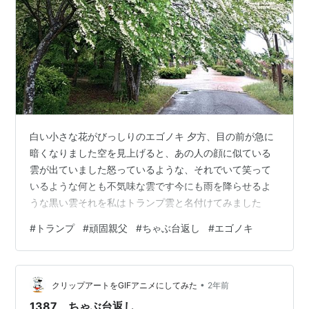
白い小さな花がびっしりのエゴノキ 夕方、目の前が急に
暗くなりました空を見上げると、あの人の顔に似ている
雲が出ていました怒っているような、それでいて笑って
いるような何とも不気味な雲です今にも雨を降らせるよ
うな黒い雲それを私はトランプ雲と名付けてみました
#
トランプ
#
頑固親父
#
ちゃぶ台返し
#
エゴノキ
•
クリップアートをGIFアニメにしてみた
2年前
1387 ちゃぶ台返し