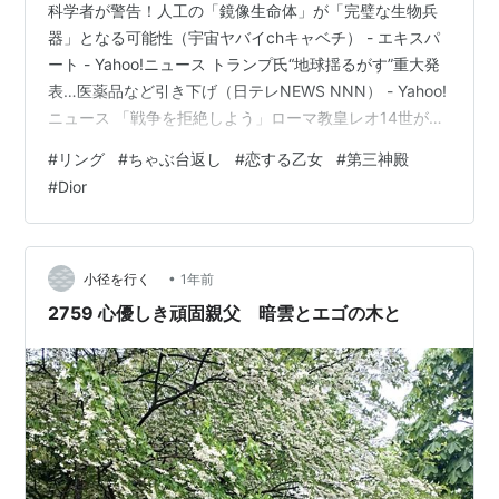
科学者が警告！人工の「鏡像生命体」が「完璧な生物兵
器」となる可能性（宇宙ヤバイchキャベチ） - エキスパ
ート - Yahoo!ニュース トランプ氏“地球揺るがす”重大発
表…医薬品など引き下げ（日テレNEWS NNN） - Yahoo!
ニュース 「戦争を拒絶しよう」ローマ教皇レオ14世が初
会見で訴え（テレビ朝日系（ANN）） - Yahoo!ニュース
#
リング
#
ちゃぶ台返し
#
恋する乙女
#
第三神殿
- YouTube エルサレムの火災によって、、神殿が燃え???
#
Dior
第三神殿が、、、建設される、、、流れ??? MSN 4月30
日 - YouTube 5月13日 London Underground subway
network disrupte…
•
小径を行く
1年前
2759 心優しき頑固親父 暗雲とエゴの木と