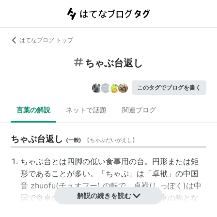
はてなブログ トップ
ちゃぶ台返し
このタグでブログを書く
言葉の解説
ネットで話題
関連ブログ
ちゃぶ台返し
(
一般
)
【
ちゃぶだいがえし
】
ちゃぶ台とは四脚の低い食事用の台。円形または矩
形であることが多い。「ちゃぶ」は「卓袱」の中国
音 zhuofu(チュオフー) の転で、卓袱(しっぽく)は中
解説の続きを読む
国で食卓の被いのこと。転じて、その食卓の称とな
った。