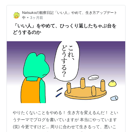
生まれの町医者で，女房の父親は昭和3年生まれの国家公
Natsukoの観察日記「いい人」やめて、生き方アップデート
務員だった。どちらも戦前の教育を受けた父親だから，
•
中
3ヶ月前
もともと男は女よりもエライ存在だ…
「いい人」をやめて、ひっくり返したちゃぶ台を
どうするのか
やりたくないことをやめる！ 生き方を変えるんだ！ とい
うテーマでブログを書いていますが 本当にやっています
(笑) 今更ですけど… 周りに合わせて生きるって、悪いこ