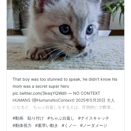
That boy was too stunned to speak, he didn't know his
mom was a secret super hero
pic.twitter.com/3keqYQWdII — NO CONTEXT
HUMANS (@HumansNoContext) 2025年5月20日 大人
になると、ちゃぶ台返しをする人は、圧倒的に少数派で
す。 食べ物を前にして、不機嫌な人はいますが、だから
#
動画 貼り付け
#
ちゃぶ台返し
#
ナイスキャッチ
食べないという人もかなり少数派です。 多くの人は、食
#
動体視力
#
素早い動き
#
くノ一
#
ノーダメージ
べ物を目の前にすると、笑顔になる傾向があると思いま