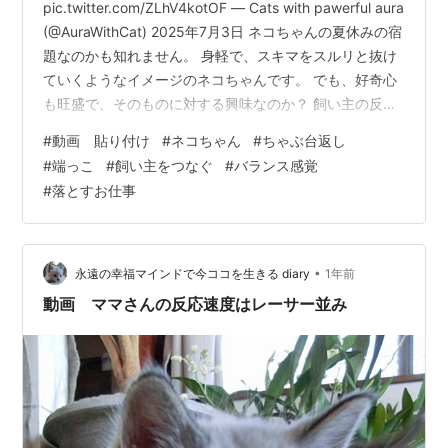
pic.twitter.com/ZLhV4kotOF — Cats with pawerful aura
(@AuraWithCat) 2025年7月3日 ネコちゃんの夏休みの宿
題なのかも知れません。 身軽で、スキマをスルリと抜け
ていくようなイメージのネコちゃんです。 でも、好奇心
も旺盛で、そのものに対する興味なのか？ 飼い主の反応
を試しているのか？ はかりかねる行動をすることがあり
#
動画 貼り付け
#
ネコちゃん
#
ちゃぶ台返し
ます。 その一つが、このケースです。 まるで、物理の宿
#
端っこ
#
飼い主をつなぐ
#
バランス感覚
題の実験映像です。 このお皿は、どこまで、ずらして
#
落とすお仕事
も、机の上にあり続けるか？ という問いの答えを探って
いるようです。 これは、単なるちゃぶ台返し的な行動と
は違う…
•
永遠の幸福マインドで今ココを生きる diary
1年前
動画 ママさんの反応速度はレーサー並み