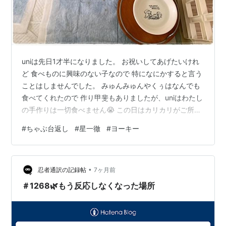
uniは先日1才半になりました。 お祝いしてあげたいけれ
ど 食べものに興味のない子なので 特になにかすると言う
ことはしませんでした。 みゅんみゅんやくぅはなんでも
食べてくれたので 作り甲斐もありましたが、uniはわたし
の手作りは一切食べません😭 この日はカリカリがご所望
のようでした。 （シートが汚れているのはお皿からひと
#
ちゃぶ台返し
#
星一徹
#
ヨーキー
粒ずつクチに入れた物を シートの上に置いて食べるから
です💦） uniさまのお好みに合わない品を出してしまった
日には www.youtube.com このように鼻先でお皿をひっ
•
くり返そうとします。 まるで星一徹のちゃぶ台返しで
忍者通訳の記録帖
7ヶ月前
す。 これをわが家ではuni返しと呼んでいます。 ラン…
＃1268🌿もう反応しなくなった場所