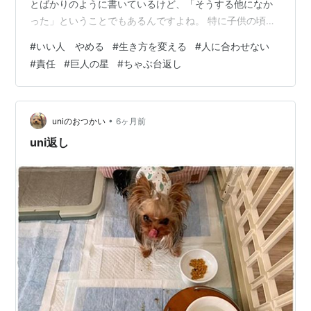
とばかりのように書いているけど、「そうする他になか
った」ということでもあるんですよね。 特に子供の頃、
どうして良いか分からないことだらけ。 周りに怒られた
#
いい人 やめる
#
生き方を変える
#
人に合わせない
としても、なぜなのかも分からない。 そんななかで、
#
責任
#
巨人の星
#
ちゃぶ台返し
「これなら何とかできるかな」と選んだ一つの手段だっ
たりする。 「こうすれば怒られにくい」とか「誰かに合
わせれば責任を負わなくて済む」とか 小さい頃にそのや
り方を取り入れた。 それが大人になっても当たり前にな
•
uniのおつかい
6ヶ月前
っていた。 でもさすがに、そ…
uni返し