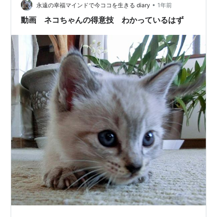
かった。そのまま、話題は流れた。そのとき、不快だ
•
永遠の幸福マインドで今ココを生きる diary
1年前
っ…
動画 ネコちゃんの得意技 わかっているはず