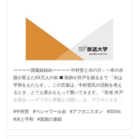
ーーーー講義録始めーーーー 中村哲と水の力：一本の水
路が変えた65万人の命 ■ 医師が井戸を掘るまで 「水は
平和をもたらす」。この言葉は、中村哲氏の活動を考え
るとき、とても重みをもって響いてきます。『医者 井戸
を掘る――アフガン旱魃との闘い』は、アフガニスタン
で自ら陣頭指揮をとって井戸を掘り、やがて灌漑施設を
#
中村哲
#
ペシャワール会
#
アフガニスタン
#
SDGs
整備し、人々の暮らしを根本から変えていった医師、中
#
水と平和
#
貧困の連鎖
村哲氏の著書のタイトルです。 中村医師は、日本のNGO
であるペシャワール会の現地活動を担うPMS、すなわち
Peace (Japan) Medical Services の総院長・現地代表と