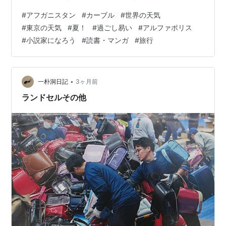
け書きます。 それでは明日の天気です。 アフガニスタン
#
アフガニスタン
#
カーブル
#
世界の天気
の首都のカーブルの明日の天気は、 晴れ 最高気温３２℃
#
東京の天気
#
夏！
#
過ごし易い
#
アルファポリス
最低気温１２℃です。 夏！って感じ。 東京の明日の天気
#
小説家になろう
#
読書・マンガ
#
旅行
は、 曇時々雨 最高気温２４℃ 最低気温１９℃です。 今
週は過ごし易い気温になりそうです。
•
一朴洞日記
3ヶ月前
ランドセルその他