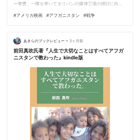
ー軍曹。一隊を率いてタリバンの爆弾工場の掃討に向か
う。爆破工作の後、逆襲に合い一隊は壊滅。軍曹自身も
#
アメリカ映画
#
アフガニスタン
#
戦争
重傷を負うが、通訳のアーメッドは軍曹を運び、タリバ
ンの支配地域を100km以上も踏破して米軍基地に帰還す
る･･･。 映画紹介サイトでは高く評価されていた。確かに
•
手に汗握るような逃亡劇ではあるが…何が評価されたの
あきらのブックレビュー
3ヶ月前
だろう。 エンタメとしての逃亡劇を楽しませながら、い
前田真吹氏著『人生で大切なことはすべてアフガ
ろいろな真実やメッセー…
ニスタンで教わった』kindle版