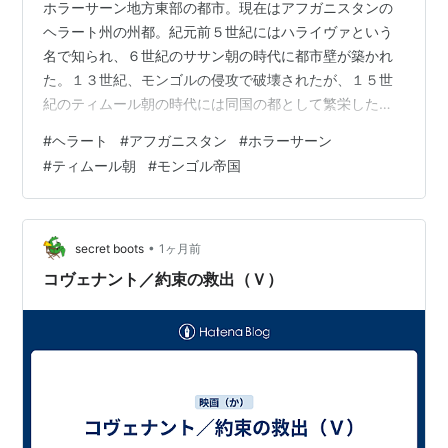
ホラーサーン地方東部の都市。現在はアフガニスタンの
ヘラート州の州都。紀元前５世紀にはハライヴァという
名で知られ、６世紀のササン朝の時代に都市壁が築かれ
た。１３世紀、モンゴルの侵攻で破壊されたが、１５世
紀のティムール朝の時代には同国の都として繁栄した。
ササン朝による都市壁の建設 モンゴルによる破壊と復興
#
ヘラート
#
アフガニスタン
#
ホラーサーン
ティムール朝時代の発展 ティムールによるヘラート征服
#
ティムール朝
#
モンゴル帝国
シャー・ルフによる都市開発 スルターン・フサインの治
世 イードガーフの聖者墓群と交易路 ティムール朝ヘラー
ト政権の滅亡と２つの新興王朝 関連交易品 参考文献 サ
サン朝による都市壁の建設 紀元前５世紀、アケメネス朝
•
secret boots
1ヶ月前
のダレイオス１世がペルセポリ…
コヴェナント／約束の救出（Ｖ）