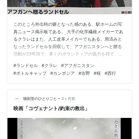
このところ外出時の癖となった感のある、駅ホームの写
真ニュース掲示板である。 大手の化学繊維メイカーであ
るクラレはまた、人工皮革メイカーでもある。用済みと
なったランドセルを回収して、アフガニスタンへと贈る
活動が23年目で、多くのボランティアの協力を得て、今
年も全国から6,142個のランドセルが寄せられたという。
#
ランドセル
#
クラレ
#
アフガニスタン
23年前といえば、アフガン戦争が一段落した直後からの
#
ボトルキャップ
#
カンボジア
#
吉野
#
桜
#
西行
活動ということだ。当時を思い起してみるに、なんとか
ならぬものか、なにか自分たちにもできることはないか
と身を揉む想いの企業人が編み出した、せめてもの活動
という様相だったことだろう。 本当に役立つのだろう
•
聴刻堂のひとりごと
3ヶ月前
か。見当外れの滑稽ではなかろうか。悪…
映画「コヴェナント/約束の救出」