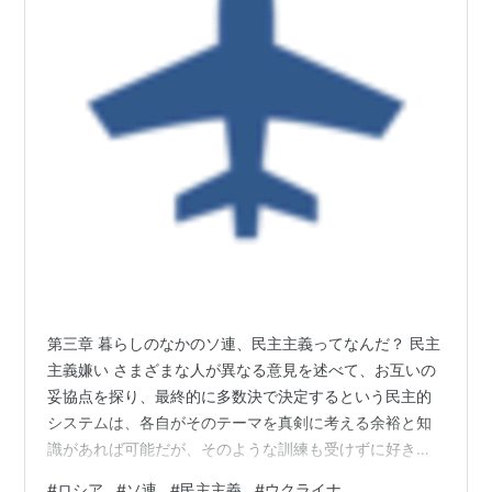
第三章 暮らしのなかのソ連、民主主義ってなんだ？ 民主
主義嫌い さまざまな人が異なる意見を述べて、お互いの
妥協点を探り、最終的に多数決で決定するという民主的
システムは、各自がそのテーマを真剣に考える余裕と知
識があれば可能だが、そのような訓練も受けずに好きな
ことを言ってよいとなると混乱を引き起こす。 ロシアで
#
ロシア
#
ソ連
#
民主主義
#
ウクライナ