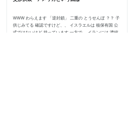
らも、常に「対等な人…
WWW わらえます 「逆封鎖」 二重の とうせんぼ ？？ 子
供じみてる 確認ですけど、、 イスラエルは 核保有国 公
式ではないけど 持っています 一方で、 イランには 濃縮
さえも許さない。。 （イランはウクライナを見ているの
で 決して核開発はあきらめない） アメリカという国は、
地球上で 唯一の 核兵器使用国 しかも 民間人の 女性、子
#
交渉決裂
#
核保有国
#
濃縮ウラン
#
核兵器使用国
供、老人たちばかりの町に 2回も！！ 前に調べて書いた
#
ベトナム
#
アフガニスタン
#
イラク
#
シリア
ものを もう一度・・ 唯一の勝利 １．太平洋戦争 １９４