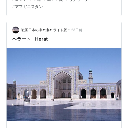
は｢民主主義｣という言葉が、それが社会改革のスローガ
#
アフガニスタン
ンとして使われたソ連崩壊後の大混乱を思い起こさせる
のだ。 当時、民主主義は無政府主義と同じように解釈さ
れた。 ｢自由｣や｢民主主義｣という言葉が一人歩きしてい
た。自由は諸刃の剣だ。多くの喜びとともに悪も生む。
•
戦国日本の津々浦々 ライト版
23日前
ソ連崩壊後のロシアの土壌にまず芽…
ヘラート Herat