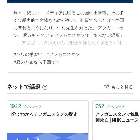
只々、悲しい。 メディアに映るこの国の出来事、その多
くは暴力的で悲惨なものが多い。 仕事で少しだけこの国
に関わるようになり、中村先生を知った。 アフガニスタ
ン。 私が知っているアフガニスタンは「あぶない場所」
…、アフガニスタン人からは歴史を知らなすぎるとお叱
りを受けた。 その昔（1971年）、上皇ご夫妻が訪問され
#
ハワの手習い
#
アフガニスタン
るほど平和で美しい国だった。 ［皇室点描］遠のくアフ
#
君のためなら千回でも
ガニスタン和平 : 読売新聞 バーミアンの月ほのあかく石
仏は御貌削がれて立ち給ひけり（1971年） 知らずしてわ
れも撃ちしや春闌くるバーミアンの野にみ仏在さず
ネットで話題
もっと見る
（2001年） アフガニスタン人が誇らしく教えてくれたそ
の国の物語は、男女平…
1922
752
ブックマーク
ブックマーク
1分でわかるアフガニスタンの歴史
アフガニスタンで銃撃
師死亡 | NHKニュース