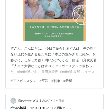
皆さん、こんにちは。 今日ご紹介しますのは、先の見え
ない現代を生きる私たちに「本当の豊かさとは何か」を
静かに、しかし力強く問いかけてくる一冊 前田真吹氏著
『人生で大切なことはすべてアフガニスタンで教わっ
た』kindle版です。 前田真吹氏 kindle版 表紙 ニュースの
断片的な映像だけでは決して見えてこない、アフガニス
#
アフガニスタン
#
平和
#
戦争
#
希望
タンの「素顔」と、著者がそこで得た魂の震えが綴られ
ています。 1. 前田真吹という生き方と平和への活動 本書
の著者である前田真吹氏は、単なる「支援者」という枠
•
組みを遥かに超えた存在です。彼女の経歴を語る上で欠
森のせせらぎ２.5ブログ
4ヶ月前
かせないのは、凄惨な紛争地という現場に身を置きなが
交渉決裂 アメリカという国は・・