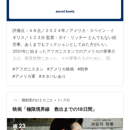
評価点：４８点／２０２４年／アメリカ・スペイン・イ
ギリス／１２３分 監督：ガイ・リッチー とんでもない絵
空事。あくまでもフィクションとしてみた方がいい。
2001年に始まったアフガニスタンでのアメリカの軍事介
入は、硬直状態にあった。その軍事介入のために、現地
人を通訳として多数雇っていた。彼らは米国へのビザを
#
アフガニスタン
#
アメリカ映画
#
戦争
欲していた。２０１８年、ジョン・キンリー（ジェイ
#
アメリカ軍
#
ネタバレあり
ク・ギレンホール）曹長は、新しく通訳をチームに迎え
た。現地の事情に詳しい通訳のアーメッド（ダール・サ
リム）と次第に打ち解けていく。軍事作戦にチームで挑
んでいたキンリーは、爆弾工場を発見する。しかし、そ
•
聴刻堂のひとりごと
2ヶ月前
の工場にタリバンの兵士が次々と送り込まれ、チ…
映画「極限境界線 救出までの18日間」