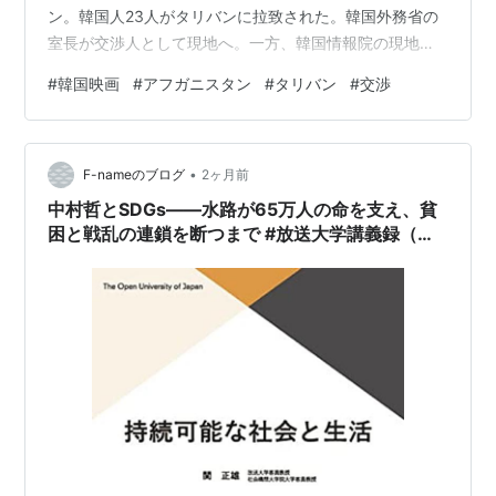
ン。韓国人23人がタリバンに拉致された。韓国外務省の
室長が交渉人として現地へ。一方、韓国情報院の現地工
作員も動き出す･･･。 実話を参考にしたフィクションと冒
#
韓国映画
#
アフガニスタン
#
タリバン
#
交渉
頭に注釈があった。国際関係を含む複雑な状況の中で、
人質解放をめぐって交渉が行われる。緊張感が続く、面
白い作品だった。 まず韓国側での主導権争いがある。外
•
務省と情報院の部門間の対立。本国と現地の温度差。上
F-nameのブログ
2ヶ月前
司と部下の意見衝突など。日本の作品より本国や上司へ
中村哲とSDGs――水路が65万人の命を支え、貧
の批判は小さいように思え…
困と戦乱の連鎖を断つまで #放送大学講義録（持
続可能な社会と生活第4回その3）