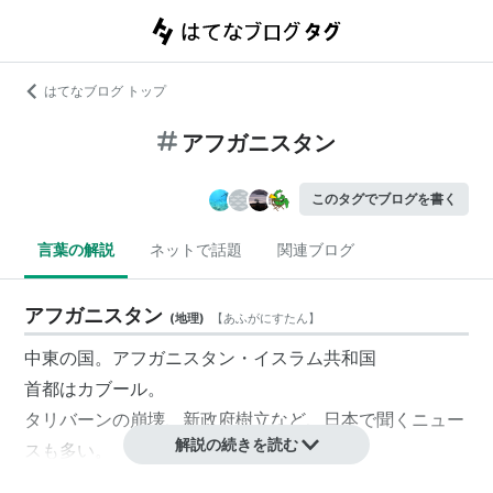
はてなブログ トップ
アフガニスタン
このタグでブログを書く
言葉の解説
ネットで話題
関連ブログ
アフガニスタン
(
地理
)
【
あふがにすたん
】
中東の国。
アフガニスタン・イスラム共和国
首都は
カブール
。
タリバーンの崩壊、新政府樹立など、日本で聞くニュー
解説の続きを読む
スも多い。
ちなみにカブールなどの大都市以外は紛争もあり退避勧