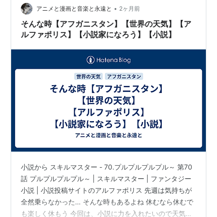
して、パキスタンとアフガニスタンで長年にわたり医
•
アニメと漫画と音楽と永遠と
2ヶ月前
療…
そんな時【アフガニスタン】【世界の天気】【ア
ルファポリス】【小説家になろう】【小説】
小説から スキルマスター - 70.プルプルプルプル～ 第70
話 プルプルプルプル～ | スキルマスター | ファンタジー
小説 | 小説投稿サイトのアルファポリス 先週は気持ちが
全然乗らなかった… そんな時もあるよね 休むなら休むで
も楽しく休もう 今回は、小説に力を入れたいので天気だ