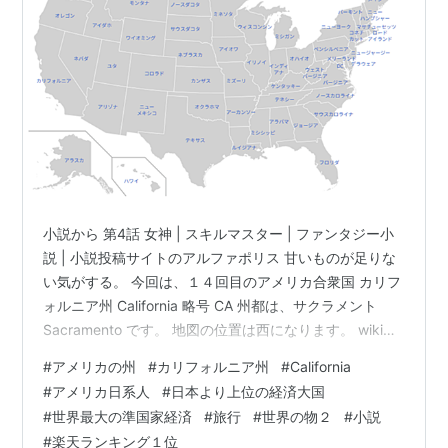
小説から 第4話 女神 | スキルマスター | ファンタジー小
説 | 小説投稿サイトのアルファポリス 甘いものが足りな
い気がする。 今回は、１４回目のアメリカ合衆国 カリフ
ォルニア州 California 略号 CA 州都は、サクラメント
Sacramento です。 地図の位置は西になります。 wikiよ
り。 カリフォルニア州の州経済は全米最大で、2024年時
#
アメリカの州
#
カリフォルニア州
#
California
点の州総生産（GSP）は4兆800億ドル。 世界最大の準
#
アメリカ日系人
#
日本より上位の経済大国
国家経済である。カリフォルニア州を国家に例えるな
#
世界最大の準国家経済
#
旅行
#
世界の物２
#
小説
ら、ドイツに次いで世界第4位、日本より上位の経済大国
#
楽天ランキング１位