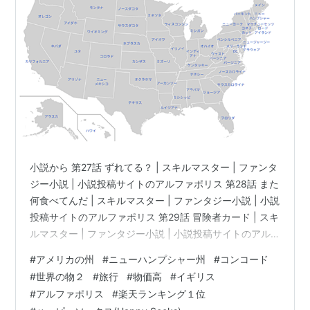
小説から 第27話 ずれてる？ | スキルマスター | ファンタ
ジー小説 | 小説投稿サイトのアルファポリス 第28話 また
何食べてんだ | スキルマスター | ファンタジー小説 | 小説
投稿サイトのアルファポリス 第29話 冒険者カード | スキ
ルマスター | ファンタジー小説 | 小説投稿サイトのアル
ファポリス スキルマスター - 35.ブロンズショートソー
#
アメリカの州
#
ニューハンプシャー州
#
コンコード
ド もう日曜日か ４話更新したっけ？ 分からなくなった
#
世界の物２
#
旅行
#
物価高
#
イギリス
通常運転です。 今回は、２４回目のアメリカ合衆国 ニュ
#
アルファポリス
#
楽天ランキング１位
ーハンプシャー州 New Hampshire 略号 NH 州都は、コ