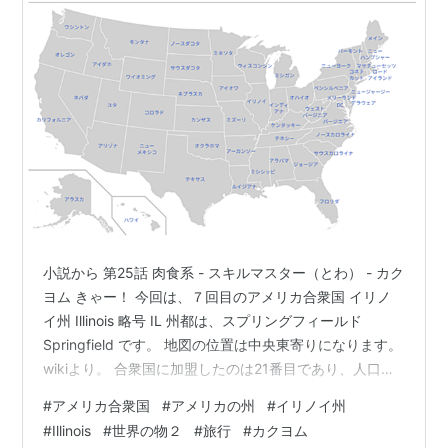
小説から 第25話 肉食系 - スキルマスター（とわ） - カク
ヨム きゃー！ 今回は、７回目のアメリカ合衆国 イリノ
イ州 Illinois 略号 IL 州都は、スプリングフィールド
Springfield です。 地図の位置は中央東寄りになります。
wikiより。 合衆国に加盟したのは21番目であり、人口で
は国内6番目、中西部では人口最大、かつ民族構成が最も
#
アメリカ合衆国
#
アメリカの州
#
イリノイ州
多様化した州でもある[5]。 州都はスプリングフィールド
#
Illinois
#
世界の物２
#
旅行
#
カクヨム
市[4][6]、最大都市は北東部のシカゴ市で、大規模な工業