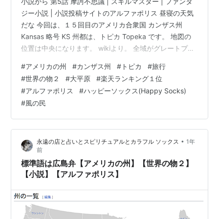
小説から 第5話 摩訶不思議 | スキルマスター | ファンタ
ジー小説 | 小説投稿サイトのアルファポリス 昼寝の天気
だな 今回は、１５回目のアメリカ合衆国 カンザス州
Kansas 略号 KS 州都は、トピカ Topeka です。 地図の
位置は中央になります。 wikiより。 全域がグレートプレ
ーンズ（大平原）の真っ只中にあって土地が平坦であ
#
アメリカの州
#
カンザス州
#
トピカ
#
旅行
り、大規模農業に適しているため農業、また牧畜業が盛
#
世界の物２
#
大平原
#
楽天ランキング１位
んである。反面、地形の変化に乏しく、州全体に単調な
#
アルファポリス
#
ハッピーソックス(Happy Socks)
田園風景が延々と広がっている。 現在のカンザス州とな
#
風の民
っている地域には、1000年以上にわたってインディアン
が住んでいた（ミシシッピ文化）。「カンザス」は、…
•
永遠の店と占いとスピリチュアルとカラフル ソックス
1年
前
標準語は広島弁【アメリカの州】【世界の物２】
【小説】【アルファポリス】