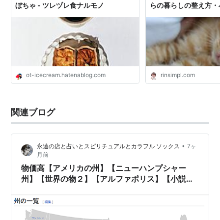
ぼちゃ - ツレヅレ食ナルモノ
らの暮らしの整え方・
し〉
ot-icecream.hatenablog.com
rinsimpl.com
関連ブログ
•
永遠の店と占いとスピリチュアルとカラフル ソックス
7ヶ
月前
物価高【アメリカの州】【ニューハンプシャー
州】【世界の物２】【アルファポリス】【小説家
になろう】【小説】