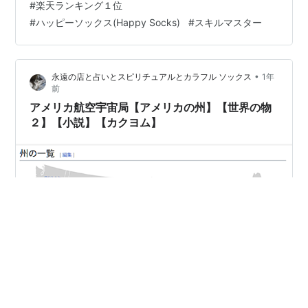
#
楽天ランキング１位
地帯を持つシカゴ都市圏に人口の8割が住む[6]。州の中
#
ハッピーソックス(Happy Socks)
#
スキルマスター
部や西部には小さな工業都市と生産性の高い農業地帯が
あり、南部には石炭、…
•
永遠の店と占いとスピリチュアルとカラフル ソックス
1年
前
アメリカ航空宇宙局【アメリカの州】【世界の物
２】【小説】【カクヨム】