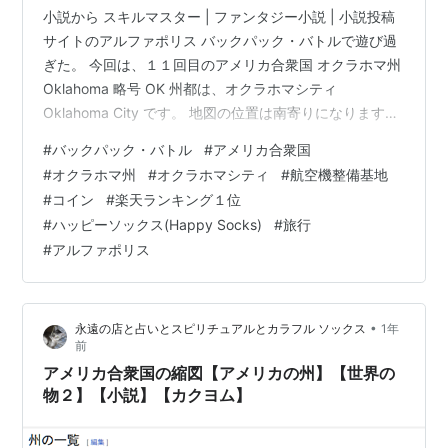
小説から スキルマスター | ファンタジー小説 | 小説投稿
サイトのアルファポリス バックパック・バトルで遊び過
ぎた。 今回は、１１回目のアメリカ合衆国 オクラホマ州
Oklahoma 略号 OK 州都は、オクラホマシティ
Oklahoma City です。 地図の位置は南寄りになります。
wikiより。 州名はチョクトー族インディアンの言葉で
#
バックパック・バトル
#
アメリカ合衆国
okla と hummaを合わせたものであり、「赤い人々」を
#
オクラホマ州
#
オクラホマシティ
#
航空機整備基地
意味する[4]。1907年11月16日に元のインディアン準州
#
コイン
#
楽天ランキング１位
とオクラホマ準州を合わせて合衆国46番目の州になって
#
ハッピーソックス(Happy Socks)
#
旅行
おり、当初は全米のインディアン部族のほとんどを強制
#
アルファポリス
移住させる目的で作られた州である…
•
永遠の店と占いとスピリチュアルとカラフル ソックス
1年
前
アメリカ合衆国の縮図【アメリカの州】【世界の
物２】【小説】【カクヨム】