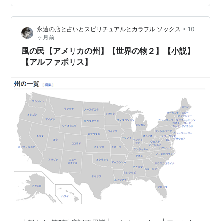
ルズ（Charles）のラテン語名はカロルス（Carolus、そ
れの英語…
•
永遠の店と占いとスピリチュアルとカラフル ソックス
10
ヶ月前
風の民【アメリカの州】【世界の物２】【小説】
【アルファポリス】