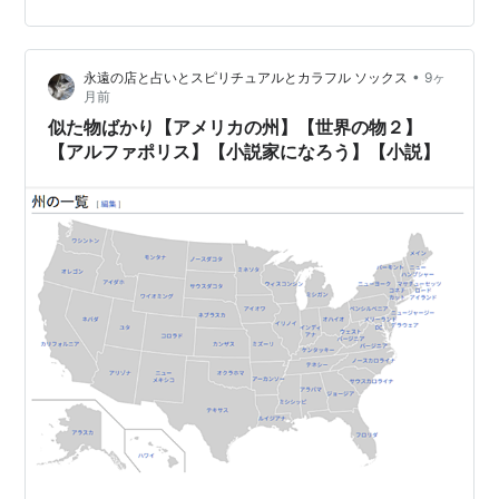
ジ2世に由来する[5]。 2022年の一人当たり所得は57,129
米ドルと合衆国…
•
永遠の店と占いとスピリチュアルとカラフル ソックス
9ヶ
月前
似た物ばかり【アメリカの州】【世界の物２】
【アルファポリス】【小説家になろう】【小説】