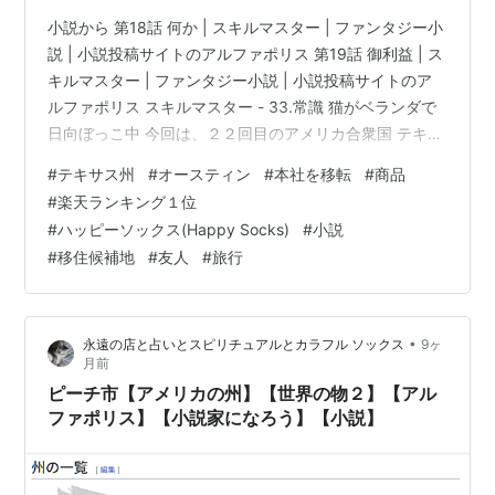
小説から 第18話 何か | スキルマスター | ファンタジー小
説 | 小説投稿サイトのアルファポリス 第19話 御利益 | ス
キルマスター | ファンタジー小説 | 小説投稿サイトのア
ルファポリス スキルマスター - 33.常識 猫がベランダで
日向ぼっこ中 今回は、２２回目のアメリカ合衆国 テキサ
ス州 Texas 略号 TX 州都は、オースティン Austinです。
#
テキサス州
#
オースティン
#
本社を移転
#
商品
地図の位置は南になります。 wikiより。 人口[1]ではカリ
#
楽天ランキング１位
フォルニア州、面積[2]ではアラスカ州に次いで全米第2
#
ハッピーソックス(Happy Socks)
#
小説
位の州である。「テキサス」は、インディアン部族のハ
#
移住候補地
#
友人
#
旅行
シーナイ連合（英語版）（カドー族）のカドー語で「友
人」または「…
•
永遠の店と占いとスピリチュアルとカラフル ソックス
9ヶ
月前
ピーチ市【アメリカの州】【世界の物２】【アル
ファポリス】【小説家になろう】【小説】