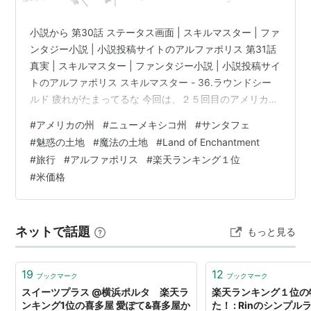
小説から 第30話 ステータス画面 | スキルマスター | ファ
ンタジー小説 | 小説投稿サイトのアルファポリス 第31話
真実 | スキルマスター | ファンタジー小説 | 小説投稿サイ
トのアルファポリス スキルマスター - 36.ラウンドシー
ルド 疲れがたまってるな 今回は、２５回目のアメリカ合
衆国 ニューメキシコ州 New Mexico 略号 NM 州都は、
#
アメリカの州
#
ニューメキシコ州
#
サンタフェ
サンタフェ Santa Feです。 地図の位置は南になります。
#
魅惑の土地
#
魔法の土地
#
Land of Enchantment
wikiより。 美しい景観から「Land of Enchantment(魅惑/
#
旅行
#
アルファポリス
#
楽天ランキング１位
魔法の土地)」と通称される[1]。 ニューメキシコ州の経
#
米価格
済は、石油とガスの生産、観光業および…
ネットで話題
もっと見る
19
12
ブックマーク
ブックマーク
スイーツプラス @横浜ポルタ 楽天ラ
楽天ランキング１位の
ンキング1位の喜多屋 愛ぽて&喜多屋か
た！ : Rinのシンプ