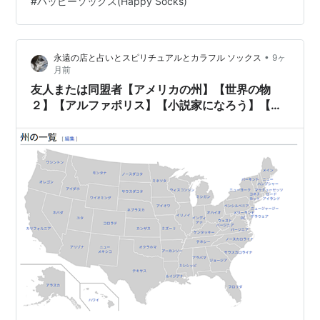
#
ハッピーソックス(Happy Socks)
ンコード Concordです。 地図の位置は東北東になりま…
•
永遠の店と占いとスピリチュアルとカラフル ソックス
9ヶ
月前
友人または同盟者【アメリカの州】【世界の物
２】【アルファポリス】【小説家になろう】【小
説】