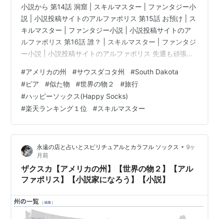
小説から 第14話 洞窟 | スキルマスター | ファンタジー小
説 | 小説投稿サイトのアルファポリス 第15話 お預け | ス
キルマスター | ファンタジー小説 | 小説投稿サイトのア
ルファポリス 第16話 誰？ | スキルマスター | ファンタジ
ー小説 | 小説投稿サイトのアルファポリス 先週も頑張っ
た 今回は、２０回目のアメリカ合衆国 サウスダコタ州
#
アメリカの州
#
サウスダコタ州
#
South Dakota
South Dakota 略号 SD 州都は、ピア Pierre です。 地図
#
ピア
#
似た物
#
世界の物２
#
旅行
の位置は北寄りになります。 wikiより。 州の中央にはミ
#
ハッピーソックス(Happy Socks)
ズーリ川が南北に流れているので、その東側と西側には
#
楽天ランキング１位
#
スキルマスター
地理的にも社会的にもはっきりとした特徴の違いがあ
り、州…
•
永遠の店と占いとスピリチュアルとカラフル ソックス
9ヶ
月前
ザクスカ【アメリカの州】【世界の物２】【アル
ファポリス】【小説家になろう】【小説】