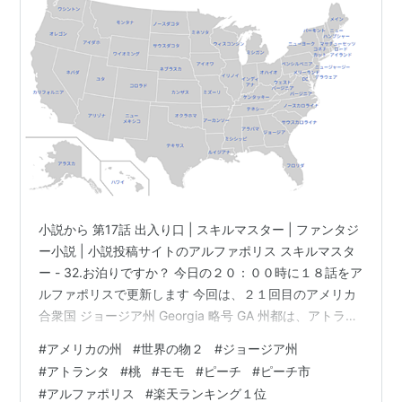
小説から 第17話 出入り口 | スキルマスター | ファンタジ
ー小説 | 小説投稿サイトのアルファポリス スキルマスタ
ー - 32.お泊りですか？ 今日の２０：００時に１８話をア
ルファポリスで更新します 今回は、２１回目のアメリカ
合衆国 ジョージア州 Georgia 略号 GA 州都は、アトラン
タ Atlantaです。 地図の位置は南東になります。 wikiよ
#
アメリカの州
#
世界の物２
#
ジョージア州
り。 コカ・コーラやCNN、アフラックの本社などがある
#
アトランタ
#
桃
#
モモ
#
ピーチ
#
ピーチ市
ことでも知られている。 ジョージア植民地の設立勅許を
#
アルファポリス
#
楽天ランキング１位
ジェームス・オグルソープに与えたイギリス国王ジョー