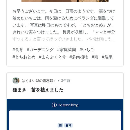
お早うございます。今日は一日雨のようです。 実をつけ
始めたいちごは、雨を避けるためにベランダに避難して
います。 写真は昨日のものですが、「とちおとめ」が、
きれいな実をつけました。 長男が収穫し、「ママと半分
ずつする」と言って持っていきました。 パパは雨にうた
れて裂果してしまった「まんぷく２号」を収穫。これも
#
食育
#
ガーデニング
#
家庭菜園
#
いちご
写真は昨日のものです。 残念ながら、まだ甘さがのる前
#
とちおとめ
#
まんぷく２号
#
多肉植物
#
雨
#
裂果
でした。 しかし裂果してしまうと、そこから腐ったり。
虫がついたりするので、早めにとるしかありません。 や
はり収穫前は、雨の予報のたびにベランダに避難しない
と、いけませんね。今後は気をつけなければ。 こちらは
•
はくまい邸の備忘録＋
3年前
本日の写真。ぶたちゃんの背中の上の…
種まき 苗を植えました