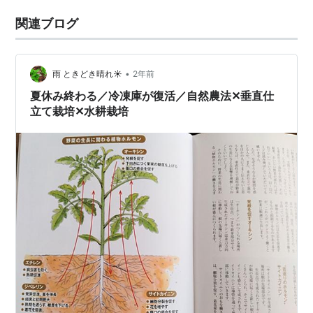
関連ブログ
•
雨 ときどき晴れ☀
2年前
夏休み終わる／冷凍庫が復活／自然農法✕垂直仕
立て栽培✕水耕栽培