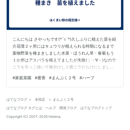
こんにちは さやっちです(*´ｪ`*)久しぶりに植えた苗を紹
介花壇２ヶ所にはキュウリが植えられる時期になるまで
葉物野菜を種まきしました水菜・ほうれん草・春菊もう
１か所はアスパラを植えてましたが失敗(；・∀・)なので
ニラを引っこ抜いて株分けし１面ニラだらけにしました
もっといっぱいニラ出来ないかなーよだれ鶏と赤から鍋
#
家庭菜園
#
蜜香
#
まんぷく２号
#
ハーブ
をよく作るのでニラの使用頻度は高いのです植木鉢やベ
ジトラグも空きが出たのでホームセンターで物色してき
ましたーベジトラグにはタイム・オレガノ・ペパーミン
はてなブログ
>
未指定
>
まんぷく２号
トを植えました空いた鉢には立性のローズマリーとイチ
はてなブログ タグとは
ヘルプ
開発ブログ
はてなブログトップ
ゴを植えましたイチゴは一季なりイチゴのまんぷく２号
というイチゴを購入これとても大きなイ…
Copyright (C) 2001-
2026
Hatena.