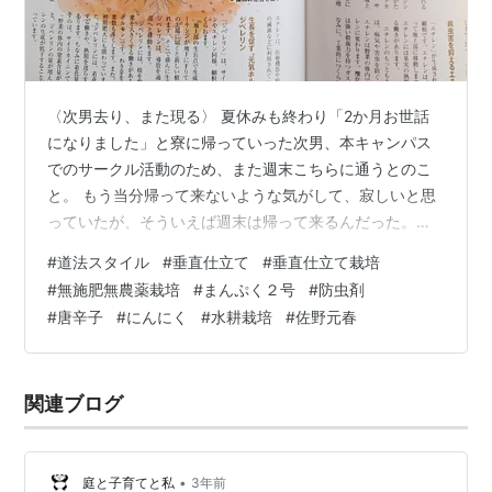
〈次男去り、また現る〉 夏休みも終わり「2か月お世話
になりました」と寮に帰っていった次男、本キャンパス
でのサークル活動のため、また週末こちらに通うとのこ
と。 もう当分帰って来ないような気がして、寂しいと思
っていたが、そういえば週末は帰って来るんだった。
(^_^;) そして、2〜3日分くらいのおかずを作って持たせる
#
道法スタイル
#
垂直仕立て
#
垂直仕立て栽培
んだった。 いなくなって数日は手抜き家事、そしてぼー
#
無施肥無農薬栽培
#
まんぷく２号
#
防虫剤
っとして、羽根を伸ばせたので良かったです。 寮生活も
#
唐辛子
#
にんにく
#
水耕栽培
#
佐野元春
2年目、学食と、持たせたおかずと、カップラーメンなん
かで食べ繋いでいるのかな、と思っていたが、冷蔵庫に
あるもので、レシピを検索して、カルボナーラやチャー
関連ブログ
ハンを作ったそうだ。 写真を見…
•
庭と子育てと私
3年前