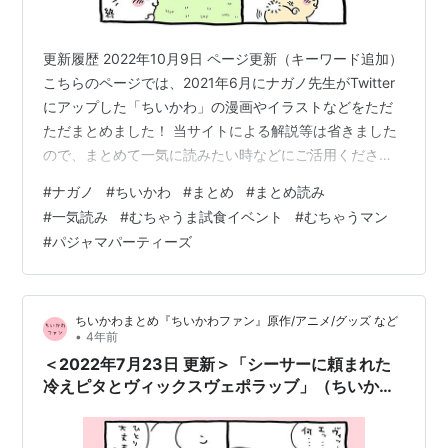
更新履歴 2022年10月9日 ページ更新（キーワード追加）
こちらのページでは、2021年6月にナガノ先生がTwitter
にアップした「ちいかわ」の漫画やイラストなどをただ
ただまとめました！ 当サイトによる解説等は省きました
ので、まとめて一気に読みたい時などにご活用くださ
い！（まとめ読みのトップページはこちら） キーワー
#
ナガノ
#
ちいかわ
#
まとめ
#
まとめ読み
ド・Keyword レインコート／合羽 むちゃうま試食イベン
#
一気読み
#
むちゃうま試食イベント
#
むちゃうマン
ト／むちゃうマン パジャマパーティーズ 🍞 ☔️ タイトル
#
パジャマパーティーズ
なし シールブック 🐌 🥪 🛁 🥛 🐮 タイトルなし 🐮 🎼 📷
タイトルなし 🥤 🍦 🏃‍♂️ 📷 📷 🎵 タイトルなし 🎵 ✋ 🎶 🎤
🥃 LINE無料ス…
ちいかわまとめ『ちいかわファン』原作/アニメ/グッズ など
•
4年前
＜2022年7月23日 更新＞「シーサーに頼まれた
冷えピタとヴィックスヴェポラッブ」（ちいかわ
の買い出し・おつかい）エピソードまとめ【エピ
ソード】