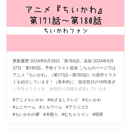
更新履歴 2024年6月28日「第180話」追加 2024年6月
27日「第180話」予告イラスト追加 こちらのページでは
アニメ『ちいかわ』（第171話～第180話）の原作イラス
トを紹介しています！（基本的に、放送前日の18時過ぎ
に予告イラストを、放送日に詳細を追加しています。）
めざましテレビでの放送は毎週火・金曜日7:40頃となっ
#
アニメちいかわ
#
めざましテレビ
#
ちいかわ
ていますので、リアルタイムで視聴したい方はお忘れな
#
ムニヤーム
#
ミルワーム
#
アリジゴク
く！！ 見逃し配信・見放題配信では、TVでは放送されて
#
ちいかわの夢
#
木彫り
#
むちゃうマン
#
喫茶
いないエンディング（スタッフロール）がありますの
で、TVで視聴している方はぜひそちらもチェックしてみ
てください！ 第171話『ムニヤーム／アリジゴク』2024