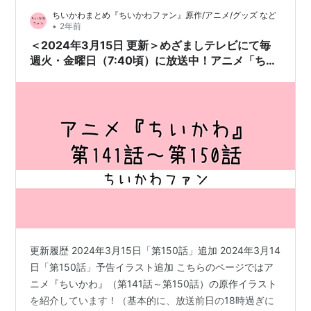
ちいかわまとめ『ちいかわファン』原作/アニメ/グッズ など
年5…
•
2年前
＜2024年3月15日 更新＞めざましテレビにて毎
週火・金曜日（7:40頃）に放送中！アニメ「ちい
かわ」見逃し配信(無料配信)／元ネタ まとめ（第
141話～第150話）【アニメ】
更新履歴 2024年3月15日「第150話」追加 2024年3月14
日「第150話」予告イラスト追加 こちらのページではア
ニメ『ちいかわ』（第141話～第150話）の原作イラスト
を紹介しています！（基本的に、放送前日の18時過ぎに