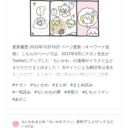
更新履歴 2022年10月10日 ページ更新（キーワード追
加） こちらのページでは、2021年9月にナガノ先生が
Twitterにアップした「ちいかわ」の漫画やイラストなど
をただただまとめました！ 当サイトによる解説等は省き
ましたので、まとめて一気に読みたい時などにご活用く
ださい！（まとめ読みのトップページはこちら） キーワ
#
ナガノ
#
ちいかわ
#
まとめ
#
まとめ読み
ード・Keyword ちいかわの夢／木彫り／むちゃうマン あ
#
一気読み
#
ちいかわの夢
#
木彫り
#
むちゃうマン
のこ ピザの生地 🦋 🌷 🌳 タイトルなし 🌷 🦋 🕸 🦅 🥛 🥛
#
あのこ
🦋 ☁️ タイトルなし（赤いうさぎ） 🦋 🌳 🧸 🌙 ちいかわ
ドーナツ ☀️ 🎵 🍠 📢 💫 🎵 🛸 🍕 🍕 🍕 日付が古いものか
ら順番に並べていま…
ちいかわまとめ『ちいかわファン』原作/アニメ/グッズ など
•
4年前