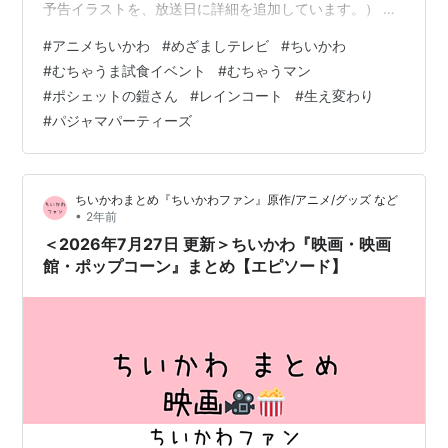
予告イラストを、放送日に詳細を追加しています。） め
ざましテレビでの放送は毎週火・金曜日7:40頃となって
#
アニメちいかわ
#
めざましテレビ
#
ちいかわ
いますので、リアルタイムで視聴したい方はお忘れな
#
むちゃうま試食イベント
#
むちゃうマン
く！！ 見逃し配信・見放題配信では、TVでは放送されて
#
ポシェットの鎧さん
#
レインコート
#
生え変わり
いないエンディング（スタッフロール）がありますの
#
パジャマパーティーズ
で、TVで視聴している方はぜひそちらもチェックしてみ
てください！ 第141話『むちゃうマン⑤』2024年2月13
日…
ちいかわまとめ『ちいかわファン』原作/アニメ/グッズ など
•
2年前
＜2026年7月27日 更新＞ちいかわ『映画・映画
館・ポップコーン』まとめ【エピソード】