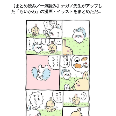
【まとめ読み／一気読み】ナガノ先生がアップし
た「ちいかわ」の漫画・イラストをまとめただけ
のページ（2021年6月編）