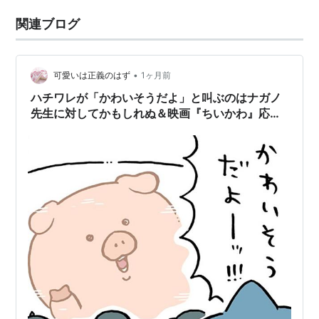
関連ブログ
•
可愛いは正義のはず
1ヶ月前
ハチワレが「かわいそうだよ」と叫ぶのはナガノ
先生に対してかもしれぬ＆映画『ちいかわ』応援
上映の布石？