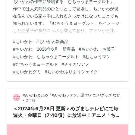
ちいかわの作中に登場する「むちゃうまヨーグルト」。
作中では人気商品のひとつとして登場し、ちいかわが現
在住んでいる家を手に入れるきっかけになったことでも
知られています。 「むちゃうまヨーグルト」をイメージ
したお菓子や食品コラボも増えており、ファンから注目
を集めています！ この記事では、むちゃうまヨーグルト
#
ちいかわ
#
ちいかわ新商品
関連の新商品情報、原作エピソードや関連グッズ、歴代
#
ちいかわ 2026年6月 新商品
#
ちいかわ お菓子
コラボ商品についてまとめました！ 2026年6月はむちゃ
#
ちいかわ むちゃうまヨーグルト
#
むちゃうマン
うまヨーグルト味のちいかわグミ・チイカワアメ・ちい
#
むちゃうまヨーグルト
#
チイカワアメ
かわふりふりシェイクが新発売します。 リンク 【6月発
#
ちいかわグミ
#
ちいかわふりふりシェイク
売】むちゃうまヨーグルト味のお菓子・食品一覧 2026年
6月は、むちゃうまヨーグルト…
ちいかわまとめ『ちいかわファン』原作/アニメ/グッズ など
•
2年前
＜2024年6月28日 更新＞めざましテレビにて毎
週火・金曜日（7:40頃）に放送中！アニメ「ちい
かわ」見逃し配信(無料配信)／元ネタ まとめ（第
171話～第180話）【アニメ】