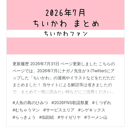
更新履歴 2026年7月31日 ページ更新しました こちらの
ページでは、2026年7月にナガノ先生がＸ(Twitter)にア
ップした「ちいかわ」の漫画やイラストなどをただただ
まとめました！ 当サイトによる解説等は省きましたの
で、まとめて一気に読みたい時などにご活用ください！
（まとめ読みのトップページはこちら） 🎤（2026FNS歌
#
人魚の島のひみつ
#
2026FNS歌謡祭夏
#
くつずれ
謡祭夏） 🎵（『くつずれ』） タイトルなし（映画ちいか
#
むちゃうマン
#
サービスエリア
#
シゲキックス
わハッシュタグ #なんとかなれーッ） 🙌 タイトルなし
#
らっきょう
#
似顔絵
#
サイゼリヤ
#
ラーメン山
（ウクレレ） 📣 🚗 🚗 🚗 🌙（イラスト：もやし炒め） 🚗
🛍 ✏️ 🍀（イラスト：葉） ✌️（イラスト：ソーセージピ