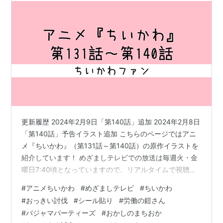
131話～第140話）【アニメ】
更新履歴 2024年2月9日「第140話」追加 2024年2月8日
「第140話」予告イラスト追加 こちらのページではアニ
メ『ちいかわ』（第131話～第140話）の原作イラストを
紹介しています！ めざましテレビでの放送は毎週火・金
曜日7:40頃となっていますので、リアルタイムで視聴し
たい方はお忘れなく！！ 見逃し配信・見放題配信では、
#
アニメちいかわ
#
めざましテレビ
#
ちいかわ
TVでは放送されていないエンディング（スタッフロー
#
おっきい討伐
#
シール貼り
#
労働の鎧さん
ル）がありますので、TVで視聴している方はぜひそちら
#
パジャマパーティーズ
#
おかしのまちおか
もチェックしてみてください！ 第131話『おっきい討伐