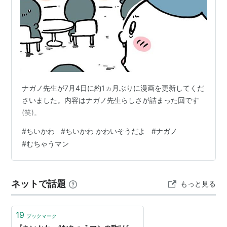
ナガノ先生が7月4日に約1ヵ月ぶりに漫画を更新してくだ
さいました。内容はナガノ先生らしさが詰まった回です
(笑)。
#
ちいかわ
#
ちいかわ かわいそうだよ
#
ナガノ
#
むちゃうマン
ネットで話題
もっと見る
19
ブックマーク