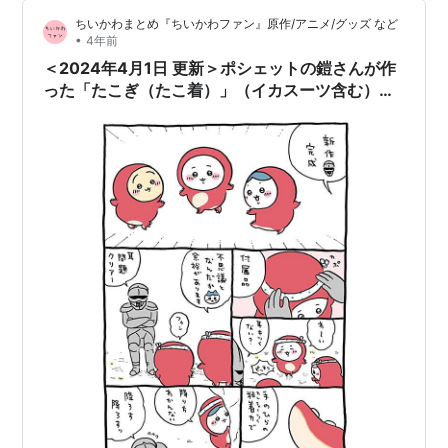
なんだそりゃ～？ 「ともだち」だったのか!? だめだ 「ま
ちいかわまとめ『ちいかわファン』原作/アニメ/グッズ など
ちおか」…
•
4年前
＜2024年4月1日 更新＞ポシェットの鎧さんが作
った「たこぎ（たこ着）」（イカスーツ含む）ま
とめ【テーマ別】