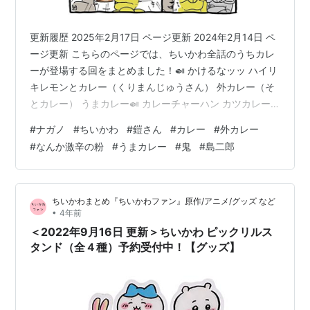
更新履歴 2025年2月17日 ページ更新 2024年2月14日 ペ
ージ更新 こちらのページでは、ちいかわ全話のうちカレ
ーが登場する回をまとめました！🍛 かけるなッッ ハイリ
キレモンとカレー（くりまんじゅうさん） 外カレー（そ
とカレー） うまカレー🍛 カレーチャーハン カツカレー
と貝汁 カレーのお供たち（🍛） ※基本的に「見出し」は
#
ナガノ
#
ちいかわ
#
鎧さん
#
カレー
#
外カレー
当サイト独自で設定したもので、公式ではありません。
#
なんか激辛の粉
#
うまカレー
#
鬼
#
島二郎
予めご了承ください。 かけるなッッ 【2021/2/26】 無限
白米湧きドコロにカレーをかけるうさぎです🐰 ハイリキ
レモンとカレー（くりまんじゅうさん） 【2022/4/30】
ちいかわまとめ『ちいかわファン』原作/アニメ/グッズ など
ハイリキレモンとカレーを楽しむくりまん…
•
4年前
＜2022年9月16日 更新＞ちいかわ ピックリルス
タンド（全４種）予約受付中！【グッズ】