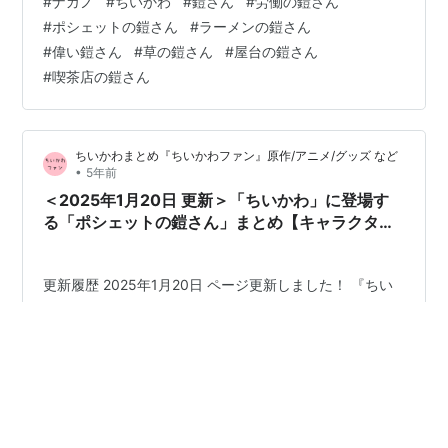
#
ナガノ
#
ちいかわ
#
鎧さん
#
労働の鎧さん
偉い鎧さん ラーメンの鎧さん（郎の鎧さん） 報酬の鎧さ
#
ポシェットの鎧さん
#
ラーメンの鎧さん
ん 草の鎧さん（草むしりの鎧さん） DARS（ダース）の
#
偉い鎧さん
#
草の鎧さん
#
屋台の鎧さん
鎧さん 屋台の鎧さん（たこ焼きの鎧さん） 喫茶店の鎧さ
#
喫茶店の鎧さん
ん（マスター） 「光る!!」屋台の鎧さん むちゃうまプリ
ンの鎧さん 「薬」の鎧さん（薬局の鎧さん） 「うまカレ
ー」の鎧さ…
ちいかわまとめ『ちいかわファン』原作/アニメ/グッズ など
•
5年前
＜2025年1月20日 更新＞「ちいかわ」に登場す
る「ポシェットの鎧さん」まとめ【キャラクタ
ー】