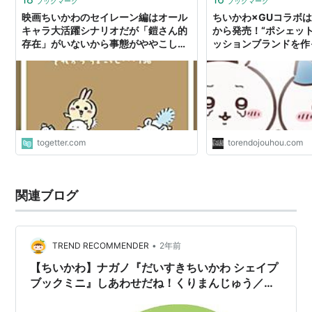
ブックマーク
ブックマーク
映画ちいかわのセイレーン編はオール
ちいかわ×GUコラボは
キャラ大活躍シナリオだが「鎧さん的
から発売！“ポシェッ
存在」がいないから事態がややこしく
ッションブランドを作
なるのおもろい
に、…
togetter.com
torendojouhou.com
関連ブログ
•
TREND RECOMMENDER
2年前
【ちいかわ】ナガノ『だいすきちいかわ シェイプ
ブックミニ』しあわせだね！くりまんじゅう／こ
んにちは！よろいさん 2025年2月27日発売！