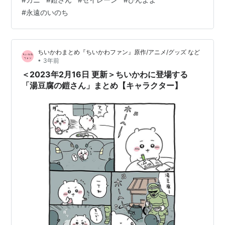
はっさんでやる 立入禁止🪧 オ～おそろしッ うんまいも
#
永遠のいのち
のが食べたいんだよォーッ ポイ さらわれ…ちゃった…!!?
のどをあまったるくしたいんだよォーッ あっちに… びん
よよ 人魚 お説教 これあげるからやめな ※基本的に「見出
ちいかわまとめ『ちいかわファン』原作/アニメ/グッズ など
し」は…
•
3年前
＜2023年2月16日 更新＞ちいかわに登場する
「湯豆腐の鎧さん」まとめ【キャラクター】