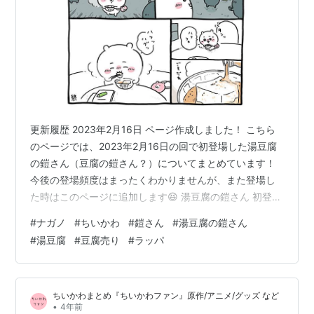
更新履歴 2023年2月16日 ページ作成しました！ こちら
のページでは、2023年2月16日の回で初登場した湯豆腐
の鎧さん（豆腐の鎧さん？）についてまとめています！
今後の登場頻度はまったくわかりませんが、また登場し
た時はこのページに追加します😆 湯豆腐の鎧さん 初登
場！ ※基本的に「見出し」は当サイト独自で設定したも
#
ナガノ
#
ちいかわ
#
鎧さん
#
湯豆腐の鎧さん
ので、公式ではありません。予めご了承ください。 湯豆
#
湯豆腐
#
豆腐売り
#
ラッパ
腐の鎧さん 初登場！ 【2023/2/16】 新たな鎧さんが登場
しました！正式名はまだわかりませんが、湯豆腐の鎧さ
んって感じでしょうか？色は薬局の鎧さん（この回に登
ちいかわまとめ『ちいかわファン』原作/アニメ/グッズ など
場）に似ていますが、こちらの鎧さんのほうがちょっと
•
4年前