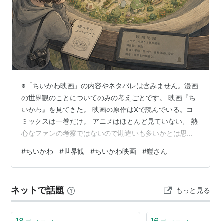
※「ちいかわ映画」の内容やネタバレは含みません。漫画
の世界観のことについてのみの考えごとです。 映画『ち
いかわ』を見てきた。 映画の原作はXで読んでいる。コ
ミックスは一巻だけ。 アニメはほとんど見ていない。 熱
心なファンの考察ではないので勘違いも多いかとは思
う。 けれど、あまり前提知識のない私だからこそ引っか
#
ちいかわ
#
世界観
#
ちいかわ映画
#
鎧さん
かった ただの可愛い世界ではない「ちいかわ世界の違和
感」を、 書き留めておきたいと思う。 最初に感じたの
は、 この世界はとてもよくできたユートピアだというこ
ネットで話題
もっと見る
とだ。 食べ物は空から降ってきたり、地面から湧いて出
てくる。 少なくとも飢えに苦しむ世界ではない。 それで
も、ちいかわたちは働く。 草…
18
16