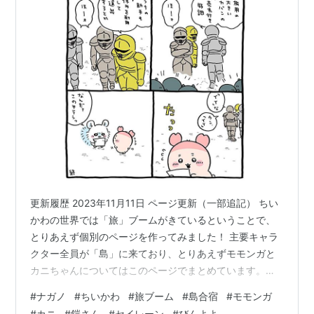
更新履歴 2023年11月11日 ページ更新（一部追記） ちい
かわの世界では「旅」ブームがきているということで、
とりあえず個別のページを作ってみました！ 主要キャラ
クター全員が「島」に来ており、とりあえずモモンガと
カニちゃんについてはこのページでまとめています。ち
いかわたちの話はこちら！（先の展開次第で、まとめ方
#
ナガノ
#
ちいかわ
#
旅ブーム
#
島合宿
#
モモンガ
を変更するかもしれません） 「旅」ブームらしい 船🦢
#
カニ
#
鎧さん
#
セイレーン
#
びんよよ