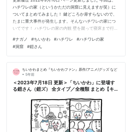
ハチワレの家（というかただの洞窟に見えますが笑）に
ついてまとめてみました！ 鍵どころか扉すらないので、
たまに重大事件が発生します。そんなハチワレの家につ
いてです！ ハチワレの家の内観 壁を蹴って寝床まで行く
👣 ハチワレの家の外観 調理ができる設備がある 書籍4巻
#
ナガノ
#
ちいかわ
#
ハチワレ
#
ハチワレの家
でハチワレの家の調理場が登場！（2022/8/7追記） 洞窟
#
洞窟
#
鎧さん
であるが故 大事なものがなくなる 敵が襲撃してくる 雨
宿り場所だと思われる ハチワレの家について まとめ ※こ
ちらで設定した見出しも含まれています。予めご了承く
ちいかわまとめ『ちいかわファン』原作/アニメ/グッズ など
ださい。 ハチワレの家の内観 【2020/5/9】 初めて…
•
5年前
＜2023年7月18日 更新＞「ちいかわ」に登場す
る鎧さん（鎧ズ） 全タイプ／全種類 まとめ【キャ
ラクター】