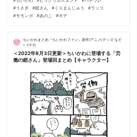
#
ちいかわ
#
ピックリルスタンド
#
ハチワレ
コ食べるな！！ ちいかわ 2WAYピックリルスタンド（1）
#
うさぎ
#
鎧さん
#
くりまんじゅう
#
ラッコ
妖精になっちゃった 上記は、あみあみ の販売ページのリ
#
モモンガ
#
あのこ
#
オデ
ンクです 定価 ：1,100円（税込） 発売日 ：2022年12月
メーカー ：エンスカイ（ensky） サイズ ：約
148mm×141mm×…
ちいかわまとめ『ちいかわファン』原作/アニメ/グッズ など
•
4年前
＜2022年8月3日更新＞ちいかわに登場する「労
働の鎧さん」登場回まとめ【キャラクター】