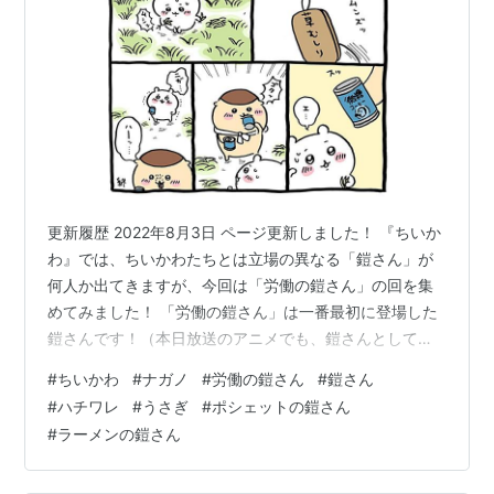
更新履歴 2022年8月3日 ページ更新しました！ 『ちいか
わ』では、ちいかわたちとは立場の異なる「鎧さん」が
何人か出てきますが、今回は「労働の鎧さん」の回を集
めてみました！ 「労働の鎧さん」は一番最初に登場した
鎧さんです！（本日放送のアニメでも、鎧さんとして最
初の出演となります。） 「ポシェットの鎧さん」と色が
#
ちいかわ
#
ナガノ
#
労働の鎧さん
#
鎧さん
似ているので見分けが付きづらいですが、より灰色っぽ
#
ハチワレ
#
うさぎ
#
ポシェットの鎧さん
くないほうが労働の鎧さんです😊 労働の鎧さん 初登場
#
ラーメンの鎧さん
モモンガに絡まれる 弁当 「アブナイ」ヤツだったのか!!?
擬態型か～？ そのお米も噛めば甘いんだよ 友好型か……