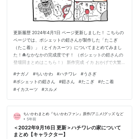
更新履歴 2024年4月1日 ページ更新しました！ こちらの
ページでは、ポシェットの鎧さんが製作した「たこぎ
（たこ着）」（とイカスーツ）についてまとめてみまし
た！🐙なかなかの完成度です！ （ポシェットの鎧さんの
登場回まとめはこちら！） 新作完成 イカ おかげで大繁
盛 こんがらがっちゃったの!? 「亜種」かァ～？ スルメ
#
ナガノ
#
ちいかわ
#
ハチワレ
#
うさぎ
（🕴） ※こちらで設定した見出しも含まれています。予め
#
ポシェットの鎧さん
#
鎧さん
#
たこぎ
#
たこ着
ご了承ください。 新作完成 【2022/6/2】 パジャマとか
#
イカスーツ
#
スルメ
レインコートとかたくさん作ってきたので、サイズ感も
一発でつかめるようになっていますね！吸盤まで再現し
ているとは…ポシェットの鎧さんすごい！ うさぎ、早速
ちいかわまとめ『ちいかわファン』原作/アニメ/グッズ など
吸盤を使いこ…
•
5年前
＜2022年9月16日 更新＞ハチワレの家について
まとめ【キャラクター】