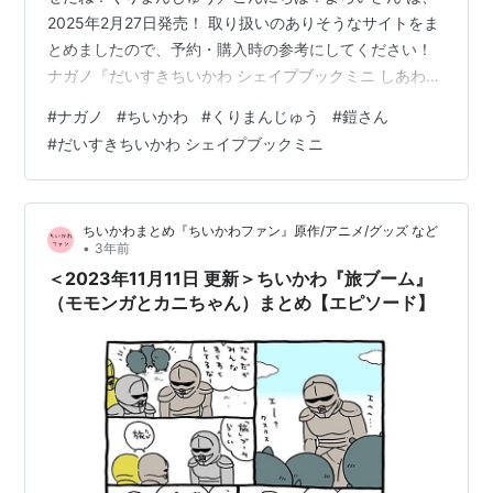
2025年2月27日発売！ 取り扱いのありそうなサイトをま
とめましたので、予約・購入時の参考にしてください！
ナガノ『だいすきちいかわ シェイプブックミニ しあわせ
だね！くりまんじゅう』 ナガノ『だいすきちいかわ シェ
#
ナガノ
#
ちいかわ
#
くりまんじゅう
#
鎧さん
イプブックミニ こんにちは！よろいさん』 ナガノ『だい
#
だいすきちいかわ シェイプブックミニ
すきちいかわ シェイプブックミニ しあわせだね！くりま
んじゅう』 上記は、Amazonの販売ページのリンクです
価格 ：990円（税込） 発売日 ：2025年2月27日 出版社
ちいかわまとめ『ちいかわファン』原作/アニメ/グッズ など
：講談社 商品コード：978406538155…
•
3年前
＜2023年11月11日 更新＞ちいかわ『旅ブーム』
（モモンガとカニちゃん）まとめ【エピソード】