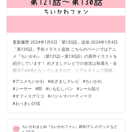
更新履歴 2024年1月5日「第130話」追加 2024年1月4日
「第130話」予告イラスト追加 こちらのページではアニ
メ『ちいかわ』（第121話～第130話）の原作イラストを
紹介しています！ めざましテレビでの放送は毎週火・金
曜日7:40頃となっていますので、リアルタイムで視聴し
たい方はお忘れなく！！ 見逃し配信・見放題配信では、
#
アニメちいかわ
#
めざましテレビ
#
ちいかわ
TVでは放送されていないエンディング（スタッフロー
#
シーサー
#
郎
#
いもむしパン
#
シール貼り
ル）がありますので、TVで視聴している方はぜひそちら
#
オフィスグリコ
#
パジャマパーティーズ
もチェックしてみてください！ 第121話『紅葉狩り①』
#
おっきい討伐
2023年11月28日(火)放送 紅葉狩り① 第122話『紅葉狩
り②』2023年12月1日(金)放送 紅葉狩り…
ちいかわまとめ『ちいかわファン』原作/アニメ/グッズ など
•
3年前