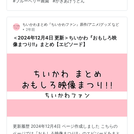
#
ブルーベリー農園
#
かきあげうどん
ぞれ大きな袋に入れていき、糸くずや再生紙に使えない
ものはゴミ箱へ。おりづる再生紙は、名刺やノートなど
に再生される。 パン工房は、午前中はスコーンを焼いて
ちいかわまとめ『ちいかわファン』原作/アニメ/グッズ など
午後からはパン用包装袋へ『森の工房AMA』…
•
2年前
＜2024年12月4日 更新＞ちいかわ『おもしろ映
像まつり!!』まとめ【エピソード】
更新履歴 2024年12月4日 ページ作成しました こちらの
ページでは『おもしろ映像まつり!!』のエピソードをまと