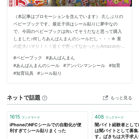
（本記事はプロモーションを含んでいます） 久しぶりの
ベビーブックです。最近子供はシール貼りに夢中なの
で、今回のベビーブックは向いてそうだなと思って購入
しました♪何しろあんぱんまんのシールだし・・・☆ 案
の定大ハマり！！！近くで売ってなかったらAmazonかな
あと思っていたのですが、近所のスーパーの本売り場に
#
ベビーブック
#
あんぱんまん
ありました♪ これはいい・・・！！！ そろそろパズルな
#
あんぱんまんのシール
#
アンパンマンシール
#
知育
んかもやらせてあげたいなあと思っているので、ダイソ
#
知育玩具
#
シール貼り
ーかな？セリアかな？ ちょっと100均に行って見ようと
思っています(^^)本当はあんぱんまんのパズルをやらせて
あげたいんだけど、ちょっと高いんだよなあ。(笑) アガ
ネットで話題
もっと見る
ツマ(AGATSUMA)…
1615
408
ブックマーク
ブックマーク
iPhoneのNFCシールでの自動化が便
闇バイト経験者として
利すぎてシール貼りまくった
は闇バイトとして募集
す。ぱきちは大手求人