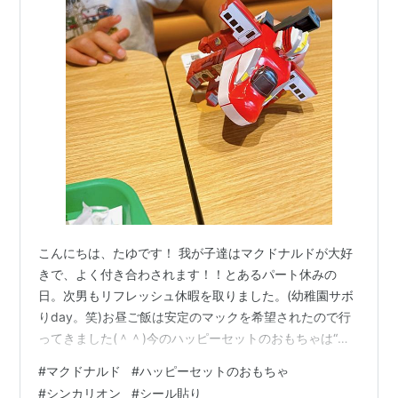
こんにちは、たゆです！ 我が子達はマクドナルドが大好
きで、よく付き合わされます！！とあるパート休みの
日。次男もリフレッシュ休暇を取りました。(幼稚園サボ
りday。笑)お昼ご飯は安定のマックを希望されたので行
ってきました(＾＾)今のハッピーセットのおもちゃは“シ
ンカリオン”と“リラックマ”次男はシンカリオンを選びま
#
マクドナルド
#
ハッピーセットのおもちゃ
した。 今回のシール貼りはかなり大変でした！！カーブ
#
シンカリオン
#
シール貼り