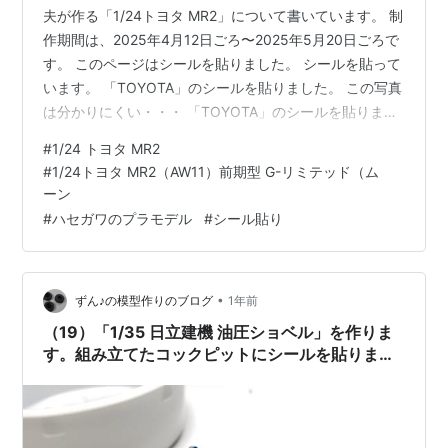
夫が作る「1/24トヨタ MR2」について書いています。 制
作期間は、2025年4月12日ごろ〜2025年5月20日ごろで
す。 このページはシールを貼りました。 シールを貼って
います。 「TOYOTA」のシールを貼りました。 この写真
は分かりにくい・・・ 「TOYOTA」のシールを貼りまし
た。 これは前のページにも載せました。同じ写真ではな
#
1/24 トヨタ MR2
いのよ。 これはシートの枕にシールを貼りました。 これ
#
1/24トヨタ MR2（AW11）前期型 G-リミテッド（ム
はシールではなくて塗装しました。今まで写真を撮るの
ーン
が少なかったパーツです。 内装です。前のページでも別
#
ハセガワのプラモデル
#
シール貼り
の写真を載せました。 ハンドルの「TOYOTA」。 ライト
にもシールを貼りました。 赤いエンブレムも貼…
•
ずん♪の模型作りのブログ
1年前
（19）「1/35 日立建機 油圧ショベル」を作りま
す。組み立てたコックピットにシールを貼りまし
た。