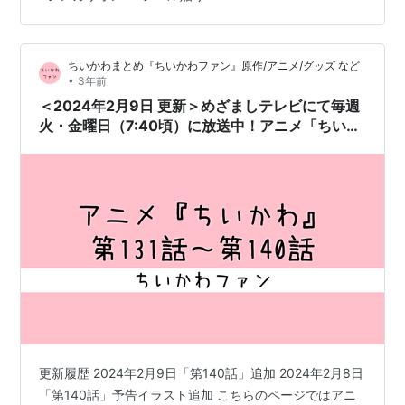
や溝にはめ込んで…シールのパーツも多いし(;'∀')これだ
け貼っても、まだ貼るパーツ残ってる。母、頑張りま
す…ハッピーセットのおもちゃを選んだ回数つゆ知ら
ちいかわまとめ『ちいかわファン』原作/アニメ/グッズ など
ず。個人的にシール貼り大変だったワースト３に入るん
•
3年前
じゃないか？と思っています。 …
＜2024年2月9日 更新＞めざましテレビにて毎週
火・金曜日（7:40頃）に放送中！アニメ「ちいか
わ」見逃し配信(無料配信)／元ネタ まとめ（第
131話～第140話）【アニメ】
更新履歴 2024年2月9日「第140話」追加 2024年2月8日
「第140話」予告イラスト追加 こちらのページではアニ