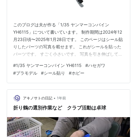
このブログは夫が作る「1/35 ヤンマーコンバイン
YH6115」について書いています。 制作期間は2024年12
月23日頃〜2025年1月28日です。 このページはシール貼
りしたパーツの写真を載せます。 これがシールを貼った
パーツです。 すごく小さいです。 写真を引き伸ばして見
ると何か書いてあるのです。 1日こんなシールを貼ってい
#
1/35 ヤンマーコンバイン YH6115
#
ハセガワ
ました。 次の日もシール貼りをしていました。 そろそろ
#
プラモデル
#
シール貼り
#
ホビー
組み立てが始まりますよぉ。 このページの写真は2025年
1月22日に撮影した写真を載せました。 ハセガワ 1/35 建
機シリーズ ヤンマー コンバイン YH6115 プラモデル
WM07 ハセガワ Amazon …
•
アキノサトの日記
1年前
折り鶴の選別作業など クラブ活動は卓球