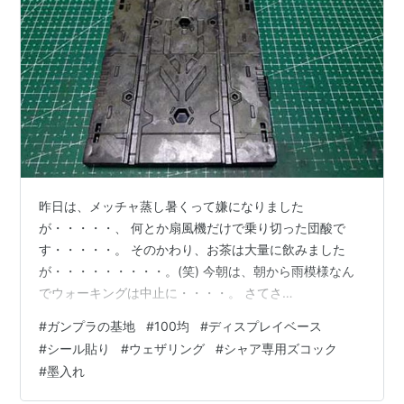
昨日は、メッチャ蒸し暑くって嫌になりました
が・・・・・、 何とか扇風機だけで乗り切った団酸で
す・・・・・。 そのかわり、お茶は大量に飲みました
が・・・・・・・・・。(笑) 今朝は、朝から雨模様なん
でウォーキングは中止に・・・・。 さてさ
て・・・・・・・・・・・・・、 ガンプラの基地づくり
#
ガンプラの基地
#
100均
#
ディスプレイベース
その5です・・・・・・・・・・。 カタパルトに黄色を
#
シール貼り
#
ウェザリング
#
シャア専用ズコック
追加塗装します・・・・・・・。 アクリル塗料専用の薄
#
墨入れ
め液を使って・・・・・・・・、 こんな感じ
に・・・・・・・・・。 お次は、シールを貼っていきま