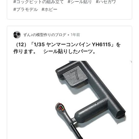
#
コックピットの組み立て
#
シール貼り
#
ハセガワ
へ進みましょう♪ 【7/1限定 エントリーで最大P5倍】ハセ
#
プラモデル
#
ホビー
ガワ 1/35 日立建機 油圧ショベル ZAXIS135US WM01ユ
アツシヨベルZAXIS135…
•
ずん♪の模型作りのブログ
1年前
（12）「1/35 ヤンマーコンバイン YH6115」を
作ります。 シール貼りしたパーツ。