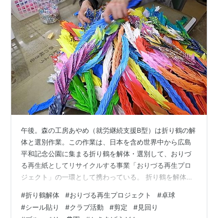
午後。森の工房あやめ（就労継続支援B型）は折り鶴の解
体と選別作業。この作業は、日本を含め世界中から広島
平和記念公園に集まる折り鶴を解体・選別して、おりづ
る再生紙としてリサイクルする事業「おりづる再生プロ
ジェクト」の一環として携わっている。 折り鶴を解体し
てそれぞれのカゴに選別したものを入れていき、左から
#
折り鶴解体
#
おりづる再生プロジェクト
#
卓球
「おりづる再生紙」、「一般再生紙」、「ゴミとして処
#
シール貼り
#
クラブ活動
#
剪定
#
見回り
分」の３つに分類する。 カゴがいっぱいになれば、それ