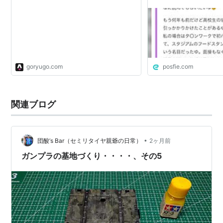
れてたシール貼りのバ
でした🥹お給料は振
ってきてね🥹口座を
てキャッシュカードと
た🥹
goryugo.com
posfie.com
関連ブログ
•
団酸’s Bar（セミリタイヤ親爺の日常）
2ヶ月前
ガンプラの基地づくり・・・・、その5