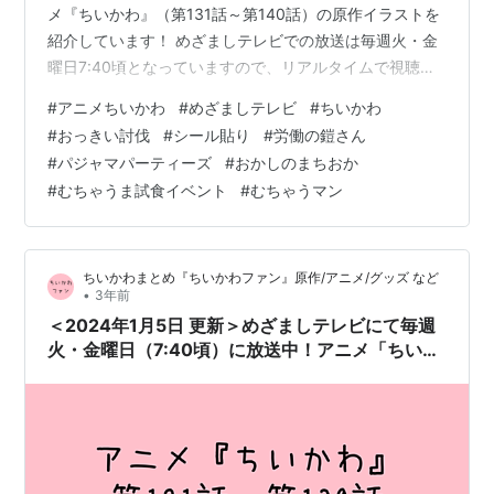
メ『ちいかわ』（第131話～第140話）の原作イラストを
紹介しています！ めざましテレビでの放送は毎週火・金
曜日7:40頃となっていますので、リアルタイムで視聴し
たい方はお忘れなく！！ 見逃し配信・見放題配信では、
#
アニメちいかわ
#
めざましテレビ
#
ちいかわ
TVでは放送されていないエンディング（スタッフロー
#
おっきい討伐
#
シール貼り
#
労働の鎧さん
ル）がありますので、TVで視聴している方はぜひそちら
#
パジャマパーティーズ
#
おかしのまちおか
もチェックしてみてください！ 第131話『おっきい討伐
#
むちゃうま試食イベント
#
むちゃうマン
③』2024年1月9日(火)放送 おっきい討伐③ 第132話
『えんぶ／びっくりするか』2024年1月12日(金…
ちいかわまとめ『ちいかわファン』原作/アニメ/グッズ など
•
3年前
＜2024年1月5日 更新＞めざましテレビにて毎週
火・金曜日（7:40頃）に放送中！アニメ「ちいか
わ」見逃し配信(無料配信)／元ネタ まとめ（第
121話～第130話）【アニメ】